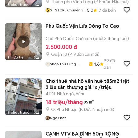
Thành phố Vĩnh Long
(
P. Phước Hậu
mới)
8 phút trước
1
S
5.0
17
đã bán
ST STORE Chuyên Sỉ
Phú Quốc Vện Lửa Dòng To Cao
Chó Phú Quốc
Chó con (dưới 3 tháng tuổi)
2.500.000 đ
Quận 10
(
P. Vườn Lài
mới)
Tin ưu tiên
3
99
đã
4.8
Shop Thú Cưng
bán
PenTa
Cho thuê nhà hồ văn huê t85m2 trệt
2 lầu sân thượng giá 1x /triệu
4 PN
Nhà ngõ, hẻm
18 triệu/tháng
85 m²
Q. Phú Nhuận
(
P. Đức Nhuận
mới)
9 phút trước
3
Nga Phan
CẠNH VTV BA ĐÌNH 50m RỘNG