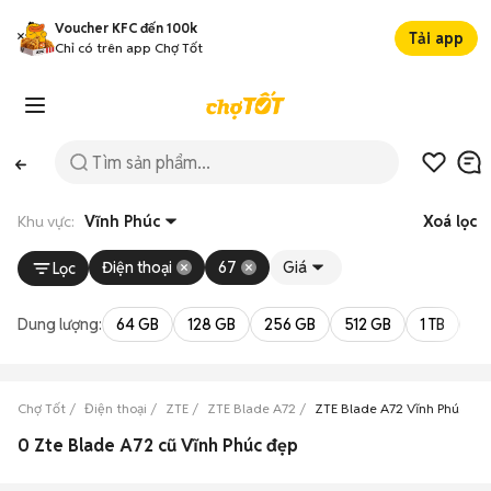
Voucher KFC đến 100k
Tải app
Chỉ có trên app Chợ Tốt
Khu vực:
Vĩnh Phúc
Xoá lọc
Điện thoại
67
Giá
Lọc
Dung lượng:
64 GB
128 GB
256 GB
512 GB
1 TB
2 
Chợ Tốt
Điện thoại
ZTE
ZTE Blade A72
ZTE Blade A72 Vĩnh Phúc
0 Zte Blade A72 cũ Vĩnh Phúc đẹp