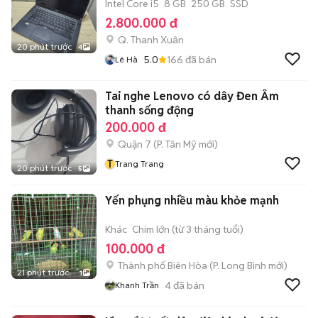
Intel Core i5
8 GB
250 GB
SSD
2.800.000 đ
Q. Thanh Xuân
20 phút trước
4
5.0
166
đã bán
Lê Hà
Tai nghe Lenovo có dây Đen Âm
thanh sống động
200.000 đ
Quận 7
(
P. Tân Mỹ
mới)
T
Trang Trang
20 phút trước
5
Yến phụng nhiều màu khỏe mạnh
Khác
Chim lớn (từ 3 tháng tuổi)
100.000 đ
Thành phố Biên Hòa
(
P. Long Bình
mới)
21 phút trước
1
4
đã bán
Khanh Trần