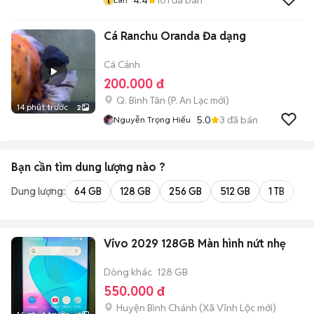
Cá Ranchu Oranda Đa dạng
Cá Cảnh
200.000 đ
Q. Bình Tân
(
P. An Lạc
mới)
14 phút trước
2
5.0
3
đã bán
Nguyễn Trọng Hiếu
Bạn cần tìm
dung lượng
nào ?
Dung lượng:
64 GB
128 GB
256 GB
512 GB
1 TB
2 
Vivo 2029 128GB Màn hình nứt nhẹ
Dòng khác
128 GB
550.000 đ
Huyện Bình Chánh
(
Xã Vĩnh Lộc
mới)