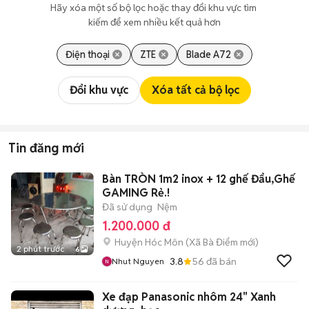
Hãy xóa một số bộ lọc hoặc thay đổi khu vực tìm 
kiếm để xem nhiều kết quả hơn
Điện thoại
ZTE
Blade A72
Đổi khu vực
Xóa tất cả bộ lọc
Tin đăng mới
Bàn TRÒN 1m2 inox + 12 ghế Đẩu,Ghế
GAMING Rẻ.!
Đã sử dụng
Nệm
1.200.000 đ
Huyện Hóc Môn
(
Xã Bà Điểm
mới)
2 phút trước
6
3.8
56
đã bán
Nhut Nguyen
Xe đạp Panasonic nhôm 24" Xanh