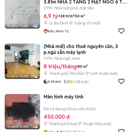
3.81m NHÀ 2 TẦNG 2 MẶT NGÕ 6 Ty
9
2 PN
Nhà mặt phố, mặt tiền
6,9 tỷ
138 tr/m²
50 m²
Q. Ba Đình
(
P. Giảng Võ
mới)
10 phút trước
4
Kiều Minh Tứ
(Nhà mới) cho thuê nguyên căn, 3
p.ngủ sẵn máy lạnh
3 PN
Nhà ngõ, hẻm
8 triệu/tháng
80 m²
Thành phố Thủ Đức
(
P. Linh Xuân
mới)
13 phút trước
10
5.0
1
đã bán
A Khánh
Màn hình máy tính
Đã sử dụng (chưa sửa chữa)
450.000 đ
Thành phố Huế
(
P. Thuận Hóa
mới)
13 phút trước
3
l
4.4
101
đã bán
Lân