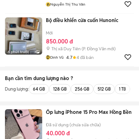
n
Nguyễn Thị Thu Vân
Bộ điều khiển cửa cuốn Hunonic
Mới
850.000 đ
Thị xã Duy Tiên
(
P. Đồng Văn
mới)
6 phút trước
3
D
4.7
4
đã bán
Dinh Vũ
Bạn cần tìm
dung lượng
nào ?
Dung lượng:
64 GB
128 GB
256 GB
512 GB
1 TB
2 
Ốp lưng iPhone 15 Pro Max Hồng Bền
Đã sử dụng (chưa sửa chữa)
40.000 đ