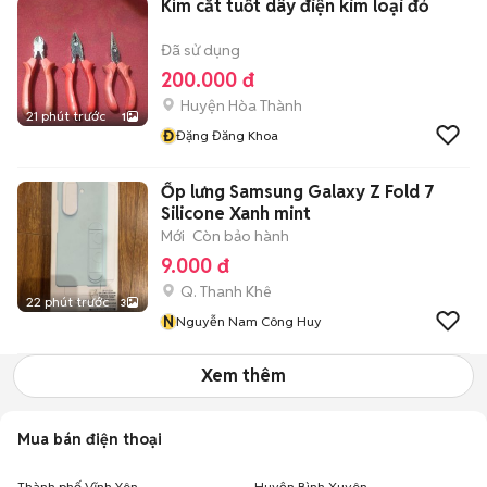
Kìm cắt tuốt dây điện kim loại đỏ
Đã sử dụng
200.000 đ
Huyện Hòa Thành
21 phút trước
1
Đ
Đặng Đăng Khoa
Ốp lưng Samsung Galaxy Z Fold 7
Silicone Xanh mint
Mới
Còn bảo hành
9.000 đ
Q. Thanh Khê
22 phút trước
3
N
Nguyễn Nam Công Huy
Xem thêm
Mua bán điện thoại
Thành phố Vĩnh Yên
Huyện Bình Xuyên