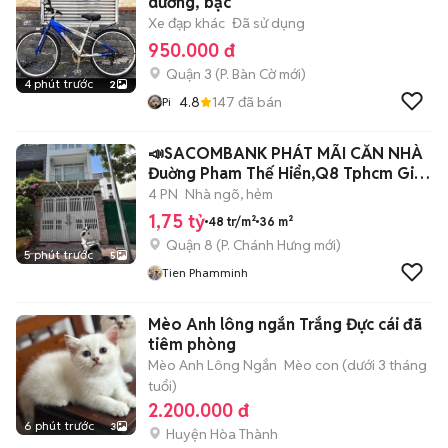
dương, bạc
Xe đạp khác
Đã sử dụng
950.000 đ
Quận 3
(
P. Bàn Cờ
mới)
4 phút trước
2
4.8
147
đã bán
Pi
📣SACOMBANK PHÁT MÃI CĂN NHÀ
Đuờng Pham Thế Hiển,Q8 Tphcm Giá
1tỷ750
4 PN
Nhà ngõ, hẻm
1,75 tỷ
48 tr/m²
36 m²
Quận 8
(
P. Chánh Hưng
mới)
5 phút trước
5
Tien Phamminh
Mèo Anh lông ngắn Trắng Đực cái đã
tiêm phòng
Mèo Anh Lông Ngắn
Mèo con (dưới 3 tháng
tuổi)
2.200.000 đ
6 phút trước
3
Huyện Hòa Thành