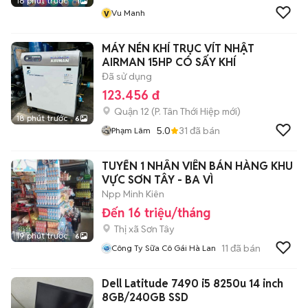
16 phút trước
1
v
Vu Manh
MÁY NÉN KHÍ TRỤC VÍT NHẬT
AIRMAN 15HP CÓ SẤY KHÍ
Đã sử dụng
123.456 đ
Quận 12
(
P. Tân Thới Hiệp
mới)
18 phút trước
6
5.0
31
đã bán
Phạm Lâm
TUYỂN 1 NHÂN VIÊN BÁN HÀNG KHU
VỰC SƠN TÂY - BA VÌ
Npp Minh Kiên
Đến 16 triệu/tháng
Thị xã Sơn Tây
19 phút trước
6
11
đã bán
Công Ty Sữa Cô Gái Hà Lan
Dell Latitude 7490 i5 8250u 14 inch
8GB/240GB SSD