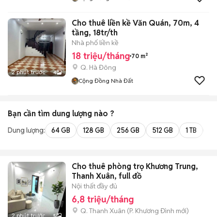
Cho thuê liền kề Văn Quán, 70m, 4
tầng, 18tr/th
Nhà phố liền kề
18 triệu/tháng
70 m²
Q. Hà Đông
2 phút trước
4
Cộng Đồng Nhà Đất
Bạn cần tìm
dung lượng
nào ?
Dung lượng:
64 GB
128 GB
256 GB
512 GB
1 TB
2 
Cho thuê phòng trọ Khương Trung,
Thanh Xuân, full đồ
Nội thất đầy đủ
6,8 triệu/tháng
Q. Thanh Xuân
(
P. Khương Đình
mới)
2 phút trước
5