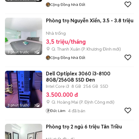
Cộng Đồng Nhà Đất
Phòng trọ Nguyễn Xiển, 3.5 - 3.8 triệu
Nhà trống
3,5 triệu/tháng
Q. Thanh Xuân
(
P. Khương Đình
mới)
3 phút trước
3
Cộng Đồng Nhà Đất
Dell Optiplex 3060 i3-8100
8GB/256GB SSD Đen
Intel Core i3
8 GB
256 GB
SSD
3.500.000 đ
Q. Hoàng Mai
(
P. Định Công
mới)
3 phút trước
3
4
đã bán
Đức Lâm
Phòng trọ 2 ngủ 6 triệu Tân Triều