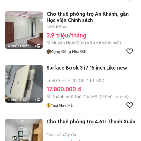
Cho thuê phòng trọ An Khánh, gần
Học viện Chính sách
Nhà trống
2,9 triệu/tháng
Huyện Hoài Đức
(
Xã An Khánh
mới)
4 phút trước
4
Cộng Đồng Nhà Đất
Surface Book 3 i7 15 inch Like new
Intel Core i7
32 GB
1 TB
SSD
17.800.000 đ
Thành phố Thủ Dầu Một
(
P. Phú Lợi
mới)
4 phút trước
6
T
Taxi May Mắn
Cho thuê phòng trọ 4.6tr Thanh Xuân
Nội thất đầy đủ