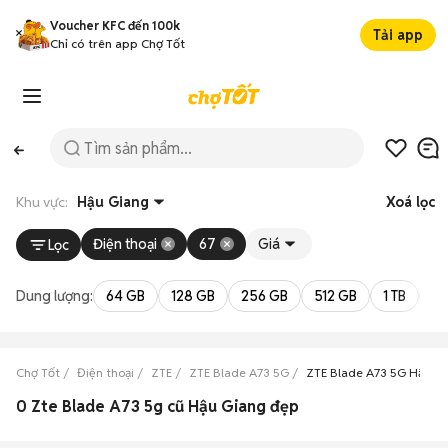
Voucher KFC đến 100k
Tải app
Chỉ có trên app Chợ Tốt
Khu vực:
Hậu Giang
Xoá lọc
Điện thoại
67
Giá
Lọc
Dung lượng:
64 GB
128 GB
256 GB
512 GB
1 TB
2 
Chợ Tốt
Điện thoại
ZTE
ZTE Blade A73 5G
ZTE Blade A73 5G Hậu G
0 Zte Blade A73 5g cũ Hậu Giang đẹp