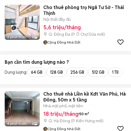
Cho thuê phòng trọ Ngã Tư Sở - Thái
Thịnh
Nội thất đầy đủ
5,6 triệu/tháng
Q. Đống Đa
(
P. Ô Chợ Dừa
mới)
3 phút trước
5
Cộng Đồng Nhà Đất
Bạn cần tìm
dung lượng
nào ?
Dung lượng:
64 GB
128 GB
256 GB
512 GB
1 TB
2 
Cho thuê nhà Liền kề Kđt Văn Phú, Hà
Đông, 50m x 5 tầng
Nhà mặt phố, mặt tiền
18 triệu/tháng
50 m²
Q. Hà Đông
(
P. Kiến Hưng
mới)
4 phút trước
5
Cộng Đồng Nhà Đất