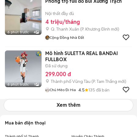
Phòng trọ full đồ Bùi Xương Trạch
Nội thất đầy đủ
4 triệu/tháng
Q. Thanh Xuân
(
P. Khương Đình
mới)
6 phút trước
4
Cộng Đồng Nhà Đất
Mô hình SULETTA REAL BANDAI
FULLBOX
Đã sử dụng
299.000 đ
Thành phố Vũng Tàu
(
P. Tam Thắng
mới)
6 phút trước
1
4.5
135
đã bán
Chú Mèo Đi Hia
Xem thêm
Mua bán điện thoại
Thành phố Vị Thanh
Huyện Châu Thành