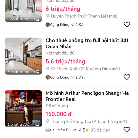
Nội thất đầy đủ
6 triệu/tháng
Huyện Thanh Trì
(
P. Thanh Liệt
mới)
3 phút trước
5
Cộng Đồng Nhà Đất
Cho thuê phòng trọ full nội thất 341
Quan Nhân
Nội thất đầy đủ
5,6 triệu/tháng
Q. Thanh Xuân
(
P. Khương Đình
mới)
3 phút trước
5
Cộng Đồng Nhà Đất
Mô hình Arthur Pencilgon Shangri-la
Frontier Real
Đã sử dụng
150.000 đ
Thành phố Vũng Tàu
(
P. Tam Thắng
mới)
3 phút trước
1
4.5
135
đã bán
Chú Mèo Đi Hia