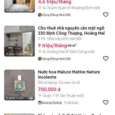
4,6 triệu/tháng
Q. Thanh Xuân
(
P. Khương Đình
mới)
4 phút trước
5
Cộng Đồng Nhà Đất
Cho thuê nhà nguyên căn mặt ngõ
230 Định Công Thượng, Hoàng Mai
3 PN
Nhà mặt phố, mặt tiền
9 triệu/tháng
40 m²
Q. Hoàng Mai
(
P. Định Công
mới)
5 phút trước
5
Cộng Đồng Nhà Đất
Nước hoa Maison Matine Nature
Insolente
Đã sử dụng
Cả nam và nữ
700.000 đ
Quận 7
(
P. Tân Thuận
mới)
5 phút trước
3
11
đã bán
Quang Dương