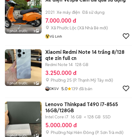
2021
Xe máy điện
Đã sử dụng
7.000.000 đ
Xã Phước Lộc
(
Xã Nhà Bè
mới)
1 phút trước
2
V
Vũ Linh
Xiaomi Redmi Note 14 trắng 8/128
qte zin full cn
Redmi Note 14
128 GB
3.250.000 đ
Phường 25
(
P. Thạnh Mỹ Tây
mới)
1 phút trước
5
5.0
139
đã bán
DKSV
Lenovo Thinkpad T490 i7-8565
16GB/128GB
Intel Core i7
16 GB
< 128 GB
SSD
5.000.000 đ
Phường Nại Hiên Đông
(
P. Sơn Trà
mới)
1 phút trước
5