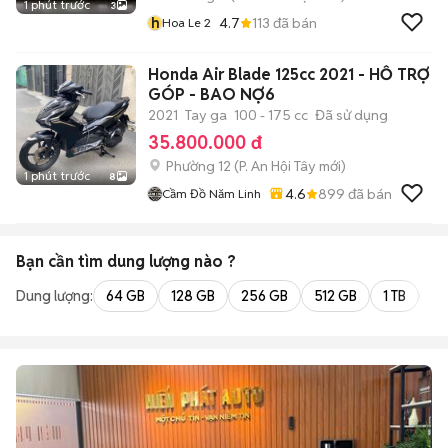
1 phút trước
3
h
4.7
113
đã bán
Hoa Le 2
Honda Air Blade 125cc 2021 - HỖ TRỢ
GÓP - BAO NỢ6
2021
Tay ga
100 - 175 cc
Đã sử dụng
35.800.000 đ
Phường 12
(
P. An Hội Tây
mới)
1 phút trước
8
4.6
899
đã bán
Cầm Đồ Năm Linh
Bạn cần tìm
dung lượng
nào ?
Dung lượng:
64 GB
128 GB
256 GB
512 GB
1 TB
2 