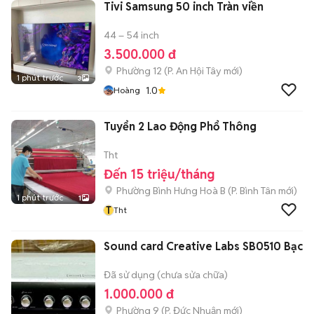
Tivi Samsung 50 inch Tràn viền
44 – 54 inch
3.500.000 đ
Phường 12
(
P. An Hội Tây
mới)
1 phút trước
3
1.0
Hoàng
Tuyển 2 Lao Động Phổ Thông
Tht
Đến 15 triệu/tháng
Phường Bình Hưng Hoà B
(
P. Bình Tân
mới)
1 phút trước
1
T
Tht
Sound card Creative Labs SB0510 Bạc
Đã sử dụng (chưa sửa chữa)
1.000.000 đ
Phường 9
(
P. Đức Nhuận
mới)