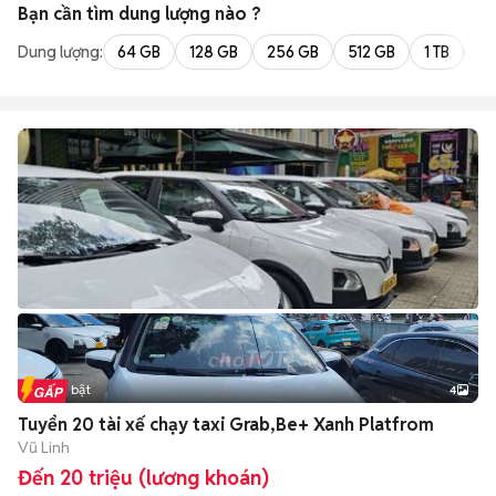
Bạn cần tìm
dung lượng
nào ?
Dung lượng:
64 GB
128 GB
256 GB
512 GB
1 TB
2 
Tin nổi bật
4
Tuyển 20 tài xế chạy taxi Grab,Be+ Xanh Platfrom
Vũ Linh
Đến 20 triệu (lương khoán)