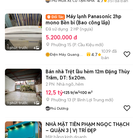
4.7
351
đã bán
THU MUA XE CŨ TẬN NHÀ
Máy lạnh Panasonic 2hp
mono Bền bỉ (Bao công lắp)
Đã sử dụng
2 HP (ngựa)
5.200.000 đ
Phường 15
(
P. Cầu Kiệu
mới)
1 phút trước
6
1039
đã
4.7
Điện Máy Quang
bán
Phát
Bán nhà Trệt lầu hẻm 12m Đặng Thùy
Trâm, DT: 5x20m.
2 PN
Nhà ngõ, hẻm
12,5 tỷ
125 tr/m²
100 m²
Phường 13
(
P. Bình Lợi Trung
mới)
1 phút trước
5
Phú Dương
NHÀ MẶT TIỀN PHẠM NGỌC THẠCH
– QUẬN 3 | VỊ TRÍ ĐẸP
Mặt bằng kinh doanh