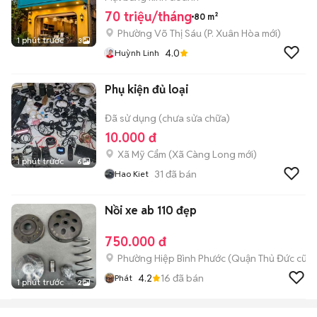
70 triệu/tháng
80 m²
Phường Võ Thị Sáu
(
P. Xuân Hòa
mới)
1 phút trước
3
4.0
Huỳnh Linh
Phụ kiện đủ loại
Đã sử dụng (chưa sửa chữa)
10.000 đ
Xã Mỹ Cẩm
(
Xã Càng Long
mới)
1 phút trước
6
31
đã bán
Hao Kiet
Nồi xe ab 110 đẹp
750.000 đ
Phường Hiệp Bình Phước (Quận Thủ Đức cũ)
4.2
16
đã bán
Phát
1 phút trước
2