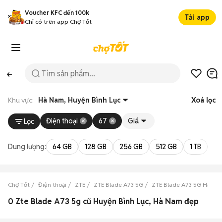
Voucher KFC đến 100k
Tải app
Chỉ có trên app Chợ Tốt
Khu vực:
Hà Nam, Huyện Bình Lục
Xoá lọc
Điện thoại
67
Giá
Lọc
Dung lượng:
64 GB
128 GB
256 GB
512 GB
1 TB
2 
Chợ Tốt
Điện thoại
ZTE
ZTE Blade A73 5G
ZTE Blade A73 5G Hà N
0 Zte Blade A73 5g cũ Huyện Bình Lục, Hà Nam đẹp