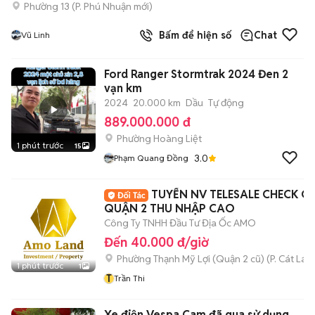
Phường 13
(
P. Phú Nhuận
mới)
Bấm để hiện số
Chat
Vũ Linh
Ford Ranger Stormtrak 2024 Đen 2
vạn km
2024
20.000 km
Dầu
Tự động
889.000.000 đ
Phường Hoàng Liệt
1 phút trước
15
3.0
Phạm Quang Đồng
TUYỂN NV TELESALE CHECK C
QUẬN 2 THU NHẬP CAO
Công Ty TNHH Đầu Tư Địa Ốc AMO
Đến 40.000 đ/giờ
Phường Thạnh Mỹ Lợi (Quận 2 cũ)
(
P. Cát Lái
m
1 phút trước
1
T
Trần Thi
Xe điện Vespa Cam đã qua sử dụng