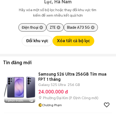
Lục, Hà Nam
Hãy xóa một số bộ lọc hoặc thay đổi khu vực tìm 
kiếm để xem nhiều kết quả hơn
Điện thoại
ZTE
Blade A73 5G
Đổi khu vực
Xóa tất cả bộ lọc
Tin đăng mới
Samsung S26 Ultra 256GB Tím mua
FPT 1 tháng
Galaxy S25 Ultra
256 GB
24.000.000 đ
Phường Đại Kim
(
P. Định Công
mới)
1 phút trước
1
C
Chương Phạm