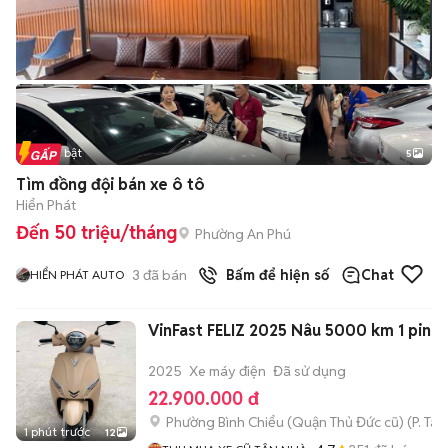
Tin nổi bật
5
Tìm đồng đội bán xe ô tô
Hiển Phát
Đến 50 triệu/tháng
Phường An Phú
3
đã bán
Bấm để hiện số
Chat
HIỂN PHÁT AUTO
VinFast FELIZ 2025 Nâu 5000 km 1 pin
2025
Xe máy điện
Đã sử dụng
22.900.000 đ
Phường Bình Chiểu (Quận Thủ Đức cũ)
(
P. Ta
1 phút trước
12