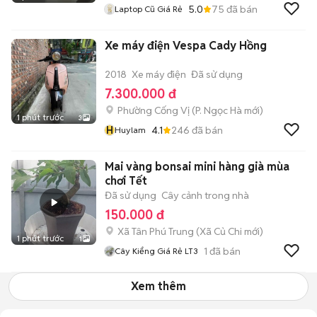
5.0
75
đã bán
Laptop Cũ Giá Rẻ
Xe máy điện Vespa Cady Hồng
2018
Xe máy điện
Đã sử dụng
7.300.000 đ
Phường Cống Vị
(
P. Ngọc Hà
mới)
1 phút trước
3
H
4.1
246
đã bán
Huylam
Mai vàng bonsai mini hàng già mùa
chơi Tết
Đã sử dụng
Cây cảnh trong nhà
150.000 đ
Xã Tân Phú Trung
(
Xã Củ Chi
mới)
1 phút trước
1
1
đã bán
Cây Kiểng Giá Rẻ LT3
Xem thêm