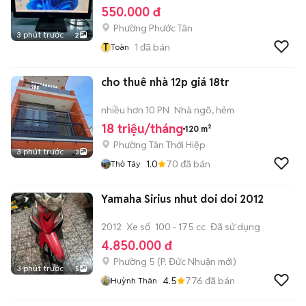
550.000 đ
Phường Phước Tân
3 phút trước
2
T
1
đã bán
Toàn
cho thuê nhà 12p giá 18tr
nhiều hơn 10 PN
Nhà ngõ, hẻm
18 triệu/tháng
120 m²
Phường Tân Thới Hiệp
3 phút trước
3
1.0
70
đã bán
Thỏ Tây
Yamaha Sirius nhut doi doi 2012
2012
Xe số
100 - 175 cc
Đã sử dụng
4.850.000 đ
Phường 5
(
P. Đức Nhuận
mới)
3 phút trước
5
4.5
776
đã bán
Huỳnh Thân