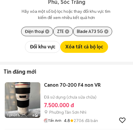
Phú, Sóc Trăng
Hãy xóa một số bộ lọc hoặc thay đổi khu vực tìm 
kiếm để xem nhiều kết quả hơn
Điện thoại
ZTE
Blade A73 5G
Đổi khu vực
Xóa tất cả bộ lọc
Tin đăng mới
Canon 70-200 F4 non VR
Đã sử dụng (chưa sửa chữa)
7.500.000 đ
Phường Tân Sơn Nhì
1 phút trước
6
4.8
2706
đã bán
Tấn Anh