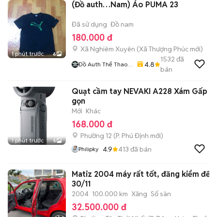
(Đồ auth…Nam) Áo PUMA 23
Đã sử dụng
Đồ nam
180.000 đ
Xã Nghiêm Xuyên
(
Xã Thượng Phúc
mới)
1 phút trước
6
1532
đã
4.8
Đồ Auth Thể Thao
bán
Nam
Quạt cầm tay NEVAKI A228 Xám Gấp
gọn
Mới
Khác
168.000 đ
Phường 12
(
P. Phú Định
mới)
1 phút trước
5
4.9
413
đã bán
Philipky
Matiz 2004 máy rất tốt, đăng kiểm đến
30/11
2004
100.000 km
Xăng
Số sàn
32.500.000 đ