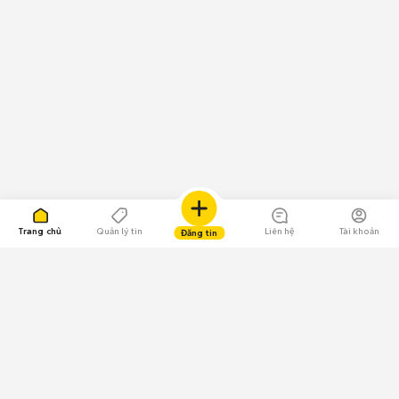
Trang chủ
Quản lý tin
Liên hệ
Tài khoản
Đăng tin
109.000 Bình chọn
Tải ứng dụng Chợ Tốt