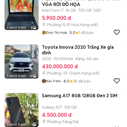
VGA RỜI ĐỒ HỌA
Intel Core i7
16 GB
750 GB
SSD
5.900.000 đ
Phường 15
(
P. Hòa Hưng
mới)
2 phút trước
6
Đ
5.0
1
đã bán
Đinh Thị Hoài
Toyota Innova 2020 Trắng Xe gia
đình
2020
96.000 km
Xăng
Số sàn
430.000.000 đ
Phường 1
(
P. Chánh Hưng
mới)
2 phút trước
10
4.0
38
đã bán
Bảo Trâm
Samsung A17 8GB 128GB Đen 2 SIM
Galaxy A17
128 GB
4.500.000 đ
Phường Trảng Dài
2 phút trước
4