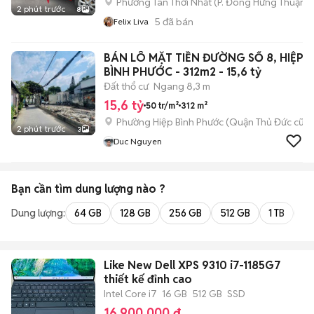
Phường Tân Thới Nhất
(
P. Đông Hưng Thuận
m
2 phút trước
8
5
đã bán
Felix Liva
BÁN LÔ MẶT TIỀN ĐƯỜNG SỐ 8, HIỆP
BÌNH PHƯỚC - 312m2 - 15,6 tỷ
Đất thổ cư
Ngang 8,3 m
15,6 tỷ
50 tr/m²
312 m²
Phường Hiệp Bình Phước (Quận Thủ Đức cũ)
2 phút trước
3
Duc Nguyen
Bạn cần tìm
dung lượng
nào ?
Dung lượng:
64 GB
128 GB
256 GB
512 GB
1 TB
2 
Like New Dell XPS 9310 i7-1185G7
thiết kế đỉnh cao
Intel Core i7
16 GB
512 GB
SSD
16.900.000 đ