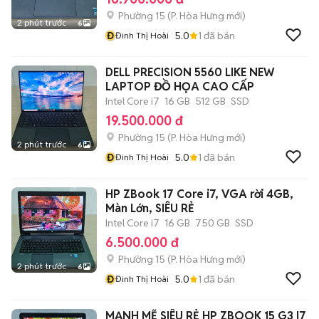
Phường 15
(
P. Hòa Hưng
mới)
2 phút trước
6
Đ
5.0
1
đã bán
Đinh Thị Hoài
DELL PRECISION 5560 LIKE NEW
LAPTOP ĐỒ HỌA CAO CẤP
Intel Core i7
16 GB
512 GB
SSD
19.500.000 đ
Phường 15
(
P. Hòa Hưng
mới)
2 phút trước
6
Đ
5.0
1
đã bán
Đinh Thị Hoài
HP ZBook 17 Core i7, VGA rời 4GB,
Màn Lớn, SIÊU RẺ
Intel Core i7
16 GB
750 GB
SSD
6.500.000 đ
Phường 15
(
P. Hòa Hưng
mới)
2 phút trước
6
Đ
5.0
1
đã bán
Đinh Thị Hoài
MẠNH MẼ SIÊU RẺ HP ZBOOK 15 G3 I7