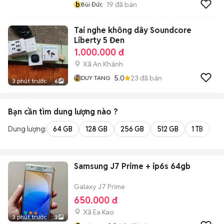
b
19
đã bán
Bùi Đức
Tai nghe không dây Soundcore
Liberty 5 Đen
1.000.000 đ
Xã An Khánh
5.0
23
đã bán
DUY TANG
3 phút trước
6
Bạn cần tìm
dung lượng
nào ?
Dung lượng:
64 GB
128 GB
256 GB
512 GB
1 TB
2 
Samsung J7 Prime + ip6s 64gb
Galaxy J7 Prime
650.000 đ
Xã Ea Kao
3 phút trước
2