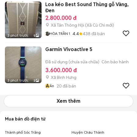
Loa kéo Best Sound Thùng gỗ Vàng,
Đen
2.800.000 đ
Xã Tân Thông Hội
(
Xã Củ Chi
mới)
4.4
438
đã bán
HÒA TRẦN 1
3 phút trước
5
Garmin Vivoactive 5
Đã sử dụng (chưa sửa chữa)
Còn bảo hành
3.600.000 đ
Xã Bình Hưng
3 phút trước
2
Â
20
đã bán
Ân
Xem thêm
Mua bán đồ điện tử
Thành phố Sóc Trăng
Huyện Châu Thành