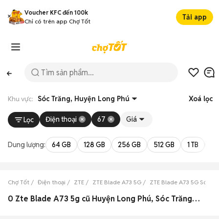
Voucher KFC đến 100k
Tải app
Chỉ có trên app Chợ Tốt
Khu vực:
Sóc Trăng, Huyện Long Phú
Xoá lọc
Điện thoại
67
Giá
Lọc
Dung lượng:
64 GB
128 GB
256 GB
512 GB
1 TB
2 
Chợ Tốt
Điện thoại
ZTE
ZTE Blade A73 5G
ZTE Blade A73 5G Sóc Tr
0 Zte Blade A73 5g cũ Huyện Long Phú, Sóc Trăng đẹp