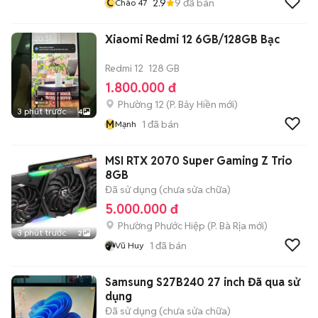
C
2.9
9
đã bán
Chào 47
Xiaomi Redmi 12 6GB/128GB Bạc
Redmi 12
128 GB
1.800.000 đ
Phường 12
(
P. Bảy Hiền
mới)
3 phút trước
4
M
1
đã bán
Mạnh
MSI RTX 2070 Super Gaming Z Trio
8GB
Đã sử dụng (chưa sửa chữa)
5.000.000 đ
Phường Phước Hiệp
(
P. Bà Rịa
mới)
3 phút trước
2
1
đã bán
Vũ Huy
Samsung S27B240 27 inch Đã qua sử
dụng
Đã sử dụng (chưa sửa chữa)