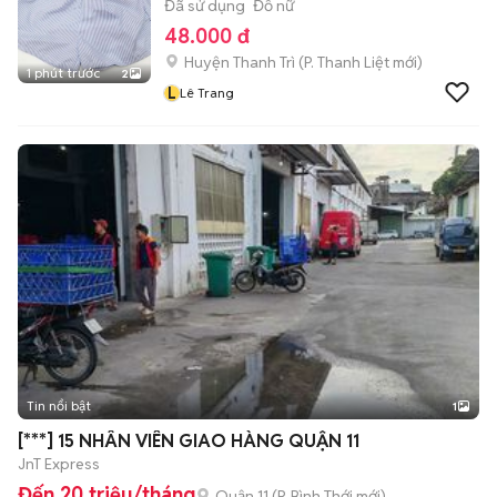
Đã sử dụng
Đồ nữ
48.000 đ
Huyện Thanh Trì
(
P. Thanh Liệt
mới)
1 phút trước
2
L
Lê Trang
Tin nổi bật
1
[***] 15 NHÂN VIÊN GIAO HÀNG QUẬN 11
JnT Express
Đến 20 triệu/tháng
Quận 11
(
P. Bình Thới
mới)