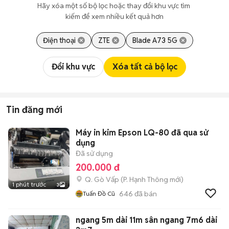
Hãy xóa một số bộ lọc hoặc thay đổi khu vực tìm 
kiếm để xem nhiều kết quả hơn
Điện thoại
ZTE
Blade A73 5G
Đổi khu vực
Xóa tất cả bộ lọc
Tin đăng mới
Máy in kim Epson LQ-80 đã qua sử
dụng
Đã sử dụng
200.000 đ
Q. Gò Vấp
(
P. Hạnh Thông
mới)
1 phút trước
3
646
đã bán
Tuấn Đồ Cũ
ngang 5m dài 11m sân ngang 7m6 dài