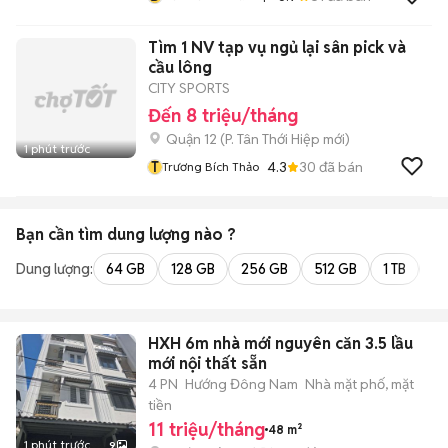
Tìm 1 NV tạp vụ ngủ lại sân pick và
cầu lông
CITY SPORTS
Đến 8 triệu/tháng
Quận 12
(
P. Tân Thới Hiệp
mới)
1 phút trước
T
4.3
30
đã bán
Trương Bích Thảo
Bạn cần tìm
dung lượng
nào ?
Dung lượng:
64 GB
128 GB
256 GB
512 GB
1 TB
2 
HXH 6m nhà mới nguyên căn 3.5 lầu
mới nội thất sẵn
4 PN
Hướng Đông Nam
Nhà mặt phố, mặt
tiền
11 triệu/tháng
48 m²
1 phút trước
9