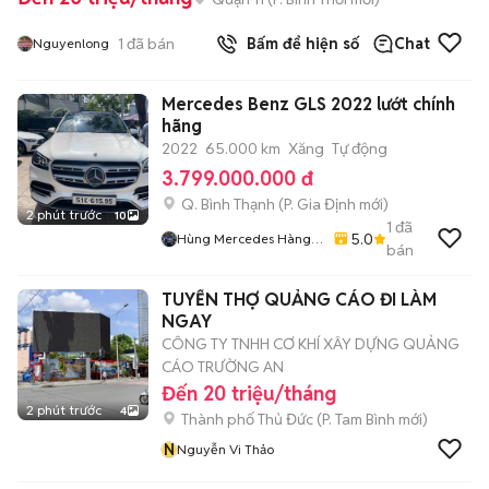
1
đã bán
Bấm để hiện số
Chat
Nguyenlong
Mercedes Benz GLS 2022 lướt chính
hãng
2022
65.000 km
Xăng
Tự động
3.799.000.000 đ
Q. Bình Thạnh
(
P. Gia Định
mới)
2 phút trước
10
1
đã
5.0
Hùng Mercedes Hàng
bán
Xanh
TUYỂN THỢ QUẢNG CÁO ĐI LÀM
NGAY
CÔNG TY TNHH CƠ KHÍ XÂY DỰNG QUẢNG
CÁO TRƯỜNG AN
Đến 20 triệu/tháng
2 phút trước
4
Thành phố Thủ Đức
(
P. Tam Bình
mới)
N
Nguyễn Vi Thảo