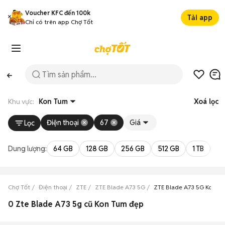
Voucher KFC đến 100k
Tải app
Chỉ có trên app Chợ Tốt
Khu vực:
Kon Tum
Xoá lọc
Điện thoại
67
Giá
Lọc
Dung lượng:
64 GB
128 GB
256 GB
512 GB
1 TB
2 
Chợ Tốt
Điện thoại
ZTE
ZTE Blade A73 5G
ZTE Blade A73 5G Kon T
0 Zte Blade A73 5g cũ Kon Tum đẹp