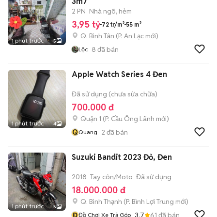
3m7
2 PN
Nhà ngõ, hẻm
3,95 tỷ
72 tr/m²
55 m²
Q. Bình Tân
(
P. An Lạc
mới)
1 phút trước
5
8
đã bán
Lộc
Apple Watch Series 4 Đen
Đã sử dụng (chưa sửa chữa)
700.000 đ
Quận 1
(
P. Cầu Ông Lãnh
mới)
1 phút trước
4
Q
2
đã bán
Quang
Suzuki Bandit 2023 Đỏ, Đen
2018
Tay côn/Moto
Đã sử dụng
18.000.000 đ
Q. Bình Thạnh
(
P. Bình Lợi Trung
mới)
1 phút trước
5
Đ
3.7
61
đã bán
Đồ Chơi Xe Trả Góp