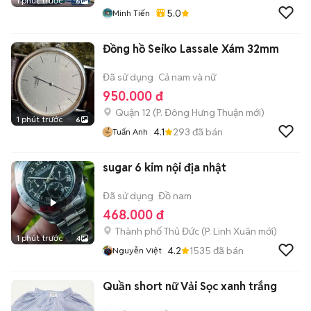
1 phút trước
6
5.0
Minh Tiến
Đồng hồ Seiko Lassale Xám 32mm
Đã sử dụng
Cả nam và nữ
950.000 đ
Quận 12
(
P. Đông Hưng Thuận
mới)
1 phút trước
6
4.1
293
đã bán
Tuấn Anh
sugar 6 kim nội địa nhật
Đã sử dụng
Đồ nam
468.000 đ
Thành phố Thủ Đức
(
P. Linh Xuân
mới)
1 phút trước
4
4.2
1535
đã bán
Nguyễn Việt
Quần short nữ Vải Sọc xanh trắng