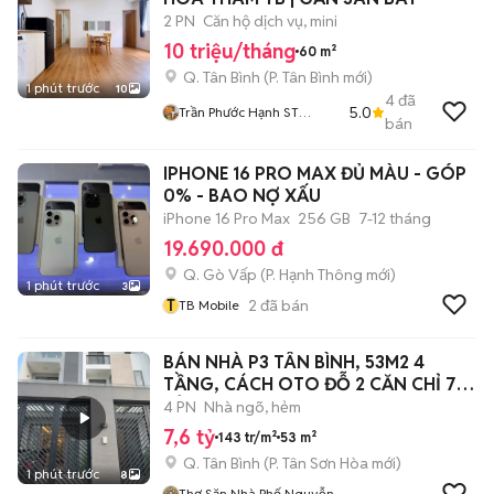
2 PN
Căn hộ dịch vụ, mini
10 triệu/tháng
60 m²
Q. Tân Bình
(
P. Tân Bình
mới)
1 phút trước
10
4
đã
5.0
Trần Phước Hạnh ST
bán
FARMER HOME
IPHONE 16 PRO MAX ĐỦ MÀU - GÓP
0% - BAO NỢ XẤU
iPhone 16 Pro Max
256 GB
7-12 tháng
19.690.000 đ
Q. Gò Vấp
(
P. Hạnh Thông
mới)
1 phút trước
3
T
2
đã bán
TB Mobile
BÁN NHÀ P3 TÂN BÌNH, 53M2 4
TẦNG, CÁCH OTO ĐỖ 2 CĂN CHỈ 7
TỶ 6
4 PN
Nhà ngõ, hẻm
7,6 tỷ
143 tr/m²
53 m²
Q. Tân Bình
(
P. Tân Sơn Hòa
mới)
1 phút trước
8
Thợ Săn Nhà Phố Nguyễn