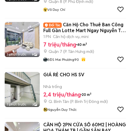
Quận 8
(
P. Phú Định
mới)
v
Võ Duy Chí
Căn Hộ Cho Thuê Ban Công
Full Gần Lotte Mart Ngay Nguyễn Thị
Thập Q7
1 PN
Căn hộ dịch vụ, mini
7 triệu/tháng
40 m²
Quận 7
(
P. Tân Hưng
mới)
1 phút trước
9
BĐS Mai Phương90
GIÁ RẺ CHO HS SV
Nhà trống
2,4 triệu/tháng
20 m²
Q. Bình Tân
(
P. Bình Trị Đông
mới)
1 phút trước
3
N
Nguyễn Duy Thức
CĂN HỘ 2PN CỬA SỔ 60M2 | HOÀNG
HOA THÁM TB | GẦN SÂN BAY