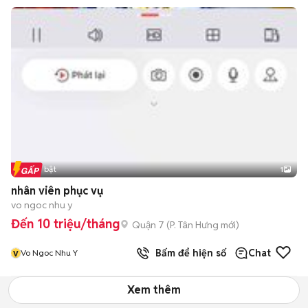
Tin nổi bật
1
nhân viên phục vụ
vo ngoc nhu y
Đến 10 triệu/tháng
Quận 7
(
P. Tân Hưng
mới)
v
Bấm để hiện số
Chat
Vo Ngoc Nhu Y
Xem thêm