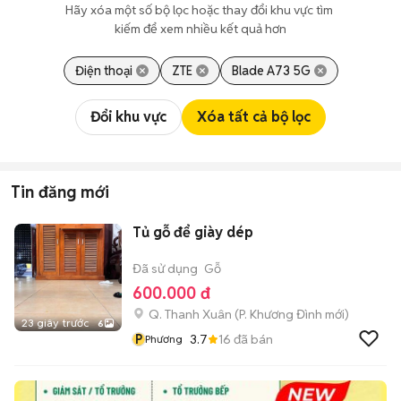
Hãy xóa một số bộ lọc hoặc thay đổi khu vực tìm 
kiếm để xem nhiều kết quả hơn
Điện thoại
ZTE
Blade A73 5G
Đổi khu vực
Xóa tất cả bộ lọc
Tin đăng mới
Tủ gỗ để giày dép
Đã sử dụng
Gỗ
600.000 đ
Q. Thanh Xuân
(
P. Khương Đình
mới)
23 giây trước
6
P
3.7
16
đã bán
Phương