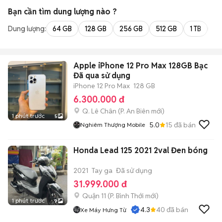
Bạn cần tìm
dung lượng
nào ?
Dung lượng:
64 GB
128 GB
256 GB
512 GB
1 TB
2 
Apple iPhone 12 Pro Max 128GB Bạc
Đã qua sử dụng
iPhone 12 Pro Max
128 GB
6.300.000 đ
Q. Lê Chân
(
P. An Biên
mới)
1 phút trước
5
5.0
15
đã bán
Nghiêm Thượng Mobile
Honda Lead 125 2021 2val Đen bóng
2021
Tay ga
Đã sử dụng
31.999.000 đ
Quận 11
(
P. Bình Thới
mới)
1 phút trước
9
4.3
40
đã bán
Xe Máy Hưng Từ