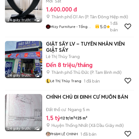
Mới
Sắt
1.600.000 đ
Thành phố Dĩ An
(
P. Tân Đông Hiệp
mới)
24 giây trước
4
1
đã
5.0
Mizy Furniture - Tổng
bán
Kho Nội Thất Sỉ Lẻ
GIẶT SẤY LV – TUYỂN NHÂN VIÊN
GIẶT SẤY
Lê Thị Thùy Trang
Đến 8 triệu/tháng
Thành phố Thủ Đức
(
P. Tam Bình
mới)
24 giây trước
1
L
1
đã bán
Lê Thị Thùy Trang
CHÍNH CHỦ ĐI ĐINH CƯ MUỐN BÁN
Đất thổ cư
Ngang 5 m
1,5 tỷ
12 tr/m²
125 m²
Huyện Thống Nhất
(
Xã Dầu Giây
mới)
24 giây trước
3
1
đã bán
PHẠM LÊ CHINH