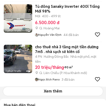
Tủ đông Sanaky Inverter 400l Trắng
Mới 98%
Mới
400 - 499 lít
6.500.000 đ
Q. Hoàng Mai
1 phút trước
3
44
đã bán
Nguyễn Văn Định
cho thuê nhà 3 tầng mặt tiền đường
7m5 . nhà sạch sẽ kiên cố
4 PN
Hướng Đông Bắc
Nhà mặt phố, mặt
tiền
20 triệu/tháng
90 m²
1 phút trước
4
Q. Liên Chiểu
(
P. Hòa Khánh
mới)
3
đã bán
Ngọc Bích Piano
Xem thêm
Mua bán điện thoại