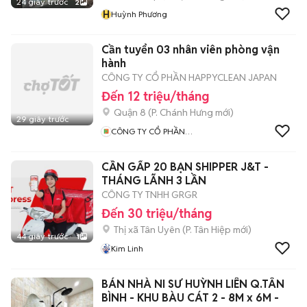
24 giây trước
2
H
Huỳnh Phương
Cần tuyển 03 nhân viên phòng vận
hành
CÔNG TY CỔ PHẦN HAPPYCLEAN JAPAN
Đến 12 triệu/tháng
Quận 8
(
P. Chánh Hưng
mới)
29 giây trước
CÔNG TY CỔ PHẦN
HAPPYCLEAN JAPAN
CẦN GẤP 20 BẠN SHIPPER J&T -
THÁNG LÃNH 3 LẦN
CÔNG TY TNHH GRGR
Đến 30 triệu/tháng
Thị xã Tân Uyên
(
P. Tân Hiệp
mới)
44 giây trước
1
Kim Linh
BÁN NHÀ NI SƯ HUỲNH LIÊN Q.TÂN
BÌNH - KHU BÀU CÁT 2 - 8M x 6M -