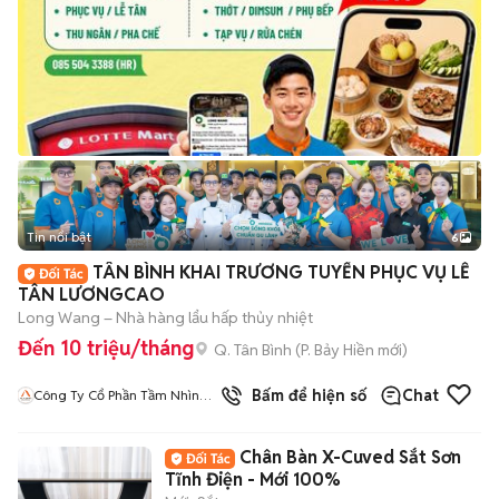
Tin nổi bật
6
+
2
TÂN BÌNH KHAI TRƯƠNG TUYỂN PHỤC VỤ LỄ
TÂN LƯƠNGCAO
Long Wang – Nhà hàng lẩu hấp thủy nhiệt
Đến 10 triệu/tháng
Q. Tân Bình
(
P. Bảy Hiền
mới)
Bấm để hiện số
Chat
Công Ty Cổ Phần Tầm Nhìn
Quốc Tế Aladdin
Chân Bàn X-Cuved Sắt Sơn
Tĩnh Điện - Mới 100%