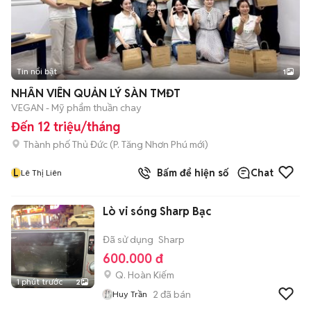
Tin nổi bật
1
NHÂN VIÊN QUẢN LÝ SÀN TMĐT
VEGAN - Mỹ phẩm thuần chay
Đến 12 triệu/tháng
Thành phố Thủ Đức
(
P. Tăng Nhơn Phú
mới)
L
Bấm để hiện số
Chat
Lê Thị Liên
Lò vi sóng Sharp Bạc
Đã sử dụng
Sharp
600.000 đ
Q. Hoàn Kiếm
1 phút trước
2
2
đã bán
Huy Trần