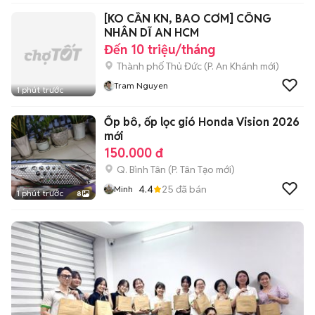
[KO CẦN KN, BAO CƠM] CÔNG
NHÂN DĨ AN HCM
Đến 10 triệu/tháng
Thành phố Thủ Đức
(
P. An Khánh
mới)
Tram Nguyen
1 phút trước
Ốp bô, ốp lọc gió Honda Vision 2026
mới
150.000 đ
Q. Bình Tân
(
P. Tân Tạo
mới)
4.4
25
đã bán
Minh
1 phút trước
8