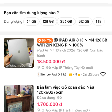
Bạn cần tìm
dung lượng
nào ?
Dung lượng:
64 GB
128 GB
256 GB
512 GB
1 TB
2 
🎁 IPAD AIR 8 13IN M4 128GB
WIFI ZIN KENG PIN 100%
iPad Air M4 13 Inch 2026
128 GB
Còn bảo
hành
18.500.000 đ
24 giây trước
5
Q. Gò Vấp
(
P. Thông Tây Hội
mới)
4.9
426
đã bán
TienLe-IPad Giá Rẻ
Bàn làm việc Gỗ xoan đào Nâu
120x60x75cm
Đã sử dụng
Gỗ
1.700.000 đ
Q. Gò Vấp
(
P. Hạnh Thông
mới)