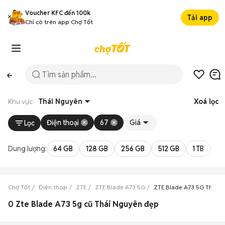
Voucher KFC đến 100k
Tải app
Chỉ có trên app Chợ Tốt
Khu vực:
Thái Nguyên
Xoá lọc
Điện thoại
67
Giá
Lọc
Dung lượng:
64 GB
128 GB
256 GB
512 GB
1 TB
2 
Chợ Tốt
Điện thoại
ZTE
ZTE Blade A73 5G
ZTE Blade A73 5G Thái 
0 Zte Blade A73 5g cũ Thái Nguyên đẹp