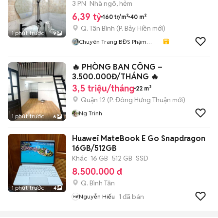
3 PN
Nhà ngõ, hẻm
6,39 tỷ
160 tr/m²
40 m²
Q. Tân Bình
(
P. Bảy Hiền
mới)
1 phút trước
9
Chuyên Trang BĐS Phạm
Thanh Tuấn
🔥 PHÒNG BAN CÔNG –
3.500.000Đ/THÁNG 🔥
3,5 triệu/tháng
22 m²
Quận 12
(
P. Đông Hưng Thuận
mới)
Ng Trinh
1 phút trước
6
Huawei MateBook E Go Snapdragon
16GB/512GB
Khác
16 GB
512 GB
SSD
8.500.000 đ
Q. Bình Tân
1 phút trước
4
1
đã bán
Nguyễn Hiếu