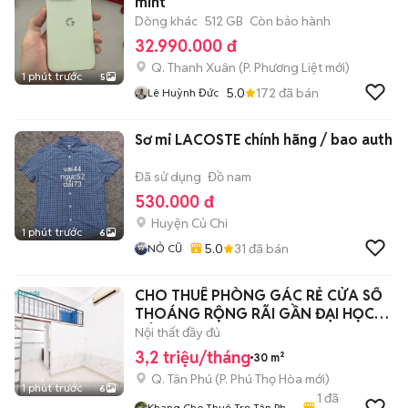
mint
Dòng khác
512 GB
Còn bảo hành
32.990.000 đ
Q. Thanh Xuân
(
P. Phương Liệt
mới)
1 phút trước
5
5.0
172
đã bán
Lê Huỳnh Đức
Sơ mi LACOSTE chính hãng / bao auth
Đã sử dụng
Đồ nam
530.000 đ
Huyện Củ Chi
1 phút trước
6
5.0
31
đã bán
NỎ CŨ
CHO THUÊ PHÒNG GÁC RẺ CỬA SỔ
THOÁNG RỘNG RÃI GẦN ĐẠI HỌC
CÔNG THƯƠNG
Nội thất đầy đủ
3,2 triệu/tháng
30 m²
Q. Tân Phú
(
P. Phú Thọ Hòa
mới)
1 phút trước
6
1
đã
Khang Cho Thuê Trọ Tân Phú