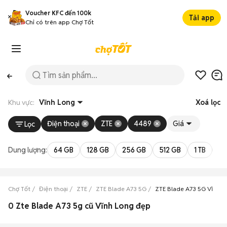
Voucher KFC đến 100k
Tải app
Chỉ có trên app Chợ Tốt
Khu vực:
Vĩnh Long
Xoá lọc
Điện thoại
ZTE
4489
Giá
Lọc
Dung lượng:
64 GB
128 GB
256 GB
512 GB
1 TB
2 
Chợ Tốt
Điện thoại
ZTE
ZTE Blade A73 5G
ZTE Blade A73 5G Vĩnh L
0 Zte Blade A73 5g cũ Vĩnh Long đẹp