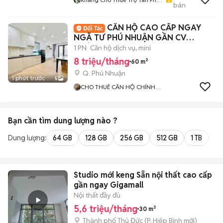
bán
Bình Tân
CĂN HỘ CAO CẤP NGAY
NGÃ TƯ PHÚ NHUẬN GẦN CV
HOÀNG VĂN THỤ
1 PN
Căn hộ dịch vụ, mini
8 triệu/tháng
60 m²
Q. Phú Nhuận
1 phút trước
5
CHO THUÊ CĂN HỘ CHÍNH
CHỦ
Bạn cần tìm
dung lượng
nào ?
Dung lượng:
64 GB
128 GB
256 GB
512 GB
1 TB
2 
Studio mới keng Sẵn nội thất cao cấp
gần ngay Gigamall
Nội thất đầy đủ
5,6 triệu/tháng
30 m²
Thành phố Thủ Đức
(
P. Hiệp Bình
mới)