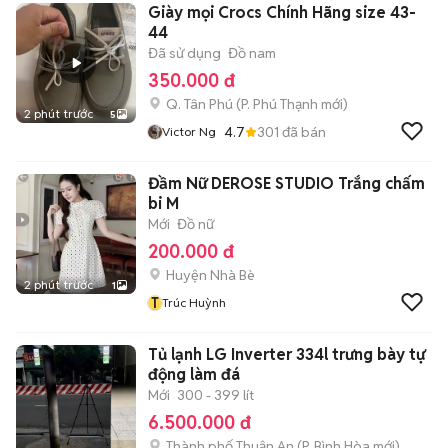
Giày mọi Crocs Chính Hãng size 43-
44
Đã sử dụng
Đồ nam
350.000 đ
Q. Tân Phú
(
P. Phú Thạnh
mới)
2 phút trước
5
4.7
301
đã bán
Victor Ng
Đầm Nữ DEROSE STUDIO Trắng chấm
bi M
Mới
Đồ nữ
200.000 đ
Huyện Nhà Bè
2 phút trước
1
T
Trúc Huỳnh
Tủ lạnh LG Inverter 334l trưng bày tự
động làm đá
Mới
300 - 399 lít
6.500.000 đ
Thành phố Thuận An
(
P. Bình Hòa
mới)