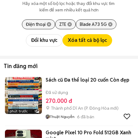
Hãy xóa một số bộ lọc hoặc thay đổi khu vực tìm 
kiếm để xem nhiều kết quả hơn
Điện thoại
ZTE
Blade A73 5G
Đổi khu vực
Xóa tất cả bộ lọc
Tin đăng mới
Sách cũ Đa thể loại 20 cuốn Còn đẹp
Đã sử dụng
270.000 đ
Thành phố Dĩ An
(
P. Đông Hòa
mới)
1 phút trước
1
6
đã bán
Thuật Nguyễn
Google Pixel 10 Pro Fold 512GB Xanh