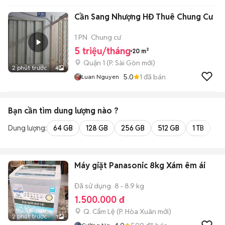
Cần Sang Nhượng HĐ Thuê Chung Cư
1 PN
Chung cư
5 triệu/tháng
20 m²
Quận 1
(
P. Sài Gòn
mới)
2 phút trước
4
5.0
1
đã bán
Luan Nguyen
Bạn cần tìm
dung lượng
nào ?
Dung lượng:
64 GB
128 GB
256 GB
512 GB
1 TB
2 
Máy giặt Panasonic 8kg Xám êm ái
Đã sử dụng
8 - 8.9 kg
1.500.000 đ
Q. Cẩm Lệ
(
P. Hòa Xuân
mới)
2 phút trước
1