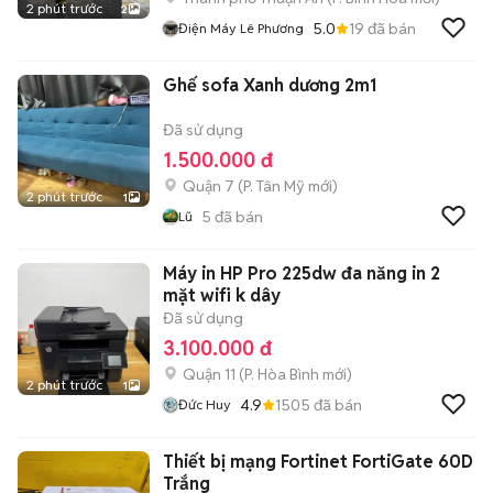
2 phút trước
2
5.0
19
đã bán
Điện Máy Lê Phương
Ghế sofa Xanh dương 2m1
Đã sử dụng
1.500.000 đ
Quận 7
(
P. Tân Mỹ
mới)
2 phút trước
1
5
đã bán
Lũ
Máy in HP Pro 225dw đa năng in 2
mặt wifi k dây
Đã sử dụng
3.100.000 đ
Quận 11
(
P. Hòa Bình
mới)
2 phút trước
1
4.9
1505
đã bán
Đức Huy
Thiết bị mạng Fortinet FortiGate 60D
Trắng