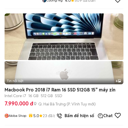
4.0
509
đã bán
Cường Ng
Tin nổi bật
6
+
2
Macbook Pro 2018 i7 Ram 16 SSD 512GB 15” máy zin
Intel Core i7
16 GB
512 GB
SSD
7.990.000 đ
Q. Hai Bà Trưng
(
P. Vĩnh Tuy
mới)
5.0
23
đã bán
Bấm để hiện số
Chat
Akiba Shop