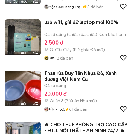
1 phút trước
5
3
đã bán
Một Góc Phòng Trọ
usb wifi, giá đỡ laptop mới 100%
Đã sử dụng (chưa sửa chữa)
Còn bảo hành
2.500 đ
Q. Cầu Giấy
(
P. Nghĩa Đô
mới)
1 phút trước
4
đ
2
đã bán
Đạt
Thau rửa Duy Tân Nhựa Đỏ, Xanh
dương Việt Nam Cũ
Đã sử dụng
20.000 đ
Quận 3
(
P. Xuân Hòa
mới)
1 phút trước
3
5.0
81
đã bán
Trầm
🔥 CHO THUÊ PHÒNG TRỌ CAO CẤP
- FULL NỘI THẤT - AN NINH 24/7 🔥