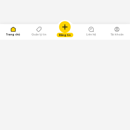
Trang chủ
Quản lý tin
Liên hệ
Tài khoản
Đăng tin
109.000 Bình chọn
Tải ứng dụng Chợ Tốt
Về Chợ Tốt
Quy chế sàn
Chính sách bảo mật
Giải quyết tranh chấp
CÔNG TY TNHH CHỢ TỐT - Người đại diện theo pháp luật:
Nguyễn Trọng Tấn; GPDKKD: 0312120782 do Sở KH & ĐT TP.HCM cấp ngày