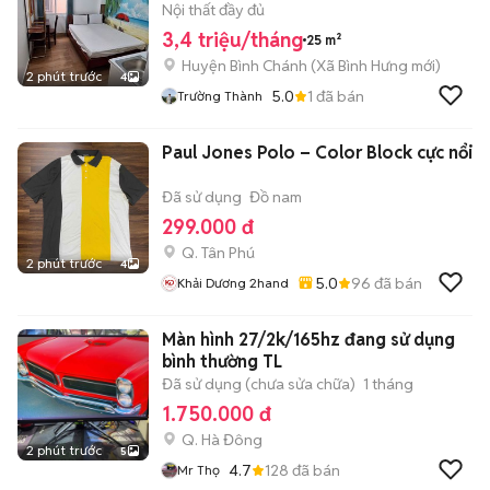
Nội thất đầy đủ
3,4 triệu/tháng
25 m²
Huyện Bình Chánh
(
Xã Bình Hưng
mới)
2 phút trước
4
5.0
1
đã bán
Trường Thành
Paul Jones Polo – Color Block cực nổi
Đã sử dụng
Đồ nam
299.000 đ
Q. Tân Phú
2 phút trước
4
5.0
96
đã bán
Khải Dương 2hand
Màn hình 27/2k/165hz đang sử dụng
bình thường TL
Đã sử dụng (chưa sửa chữa)
1 tháng
1.750.000 đ
Q. Hà Đông
2 phút trước
5
4.7
128
đã bán
Mr Thọ