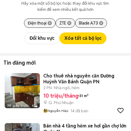
Hãy xóa một số bộ lọc hoặc thay đổi khu vực tìm 
kiếm để xem nhiều kết quả hơn
Điện thoại
ZTE
Blade A73
Đổi khu vực
Xóa tất cả bộ lọc
Tin đăng mới
Cho thuê nhà nguyên căn Đường
Huỳnh Văn Bánh Quận PN
2 PN
Nhà ngõ, hẻm
10 triệu/tháng
31 m²
Q. Phú Nhuận
38 giây trước
5
N
14
đã bán
Nguyễn Hào
Bán nhà 4 tầng hẻm xe hơi gần chợ lớn