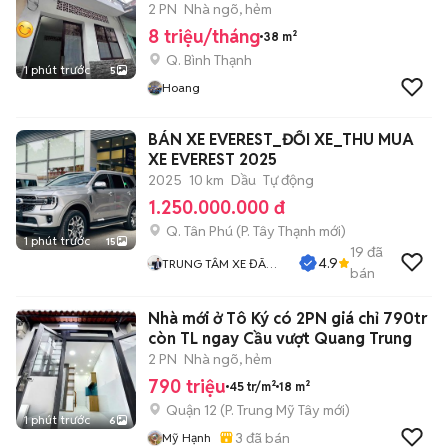
BÌNH THẠNH
2 PN
Nhà ngõ, hẻm
8 triệu/tháng
38 m²
Q. Bình Thạnh
1 phút trước
5
Hoang
BÁN XE EVEREST_ĐỔI XE_THU MUA
XE EVEREST 2025
2025
10 km
Dầu
Tự động
1.250.000.000 đ
Q. Tân Phú
(
P. Tây Thạnh
mới)
1 phút trước
15
19
đã
4.9
TRUNG TÂM XE ĐÃ
bán
QUA SỬ DỤNG
Nhà mới ở Tô Ký có 2PN giá chỉ 790tr
còn TL ngay Cầu vượt Quang Trung
2 PN
Nhà ngõ, hẻm
790 triệu
45 tr/m²
18 m²
Quận 12
(
P. Trung Mỹ Tây
mới)
1 phút trước
6
3
đã bán
Mỹ Hạnh