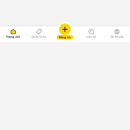
Trang chủ
Quản lý tin
Liên hệ
Tài khoản
Đăng tin
109.000 Bình chọn
Tải ứng dụng Chợ Tốt
Về Chợ Tốt
Quy chế sàn
Chính sách bảo mật
Giải quyết tranh chấp
CÔNG TY TNHH CHỢ TỐT - Người đại diện theo pháp luật:
Nguyễn Trọng Tấn; GPDKKD: 0312120782 do Sở KH & ĐT TP.HCM cấp ngày