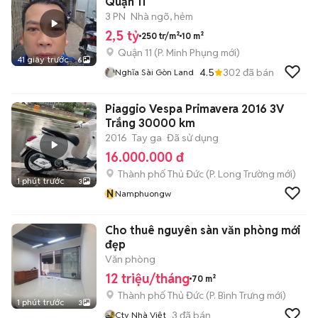
Quận 11
3 PN
Nhà ngõ, hẻm
2,5 tỷ
250 tr/m²
10 m²
Quận 11
(
P. Minh Phụng
mới)
41 giây trước
6
4.5
302
đã bán
Nghĩa Sài Gòn Land
Piaggio Vespa Primavera 2016 3V
Trắng 30000 km
2016
Tay ga
Đã sử dụng
16.000.000 đ
Thành phố Thủ Đức
(
P. Long Trường
mới)
1 phút trước
3
N
Namphuongw
Cho thuê nguyên sàn văn phòng mới
đẹp
Văn phòng
12 triệu/tháng
70 m²
Thành phố Thủ Đức
(
P. Bình Trưng
mới)
1 phút trước
3
3
đã bán
Cty Nhà Việt