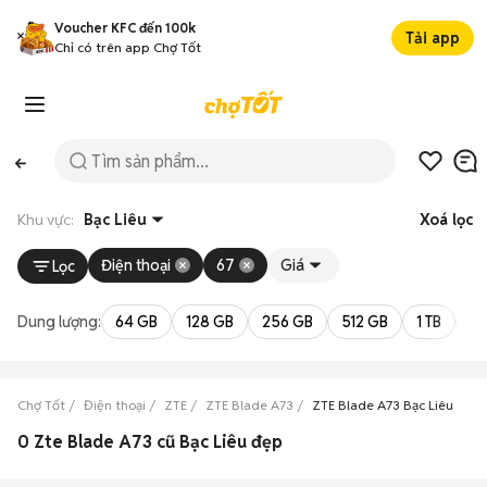
Voucher KFC đến 100k
Tải app
Chỉ có trên app Chợ Tốt
Khu vực:
Bạc Liêu
Xoá lọc
Điện thoại
67
Giá
Lọc
Dung lượng:
64 GB
128 GB
256 GB
512 GB
1 TB
2 
Chợ Tốt
Điện thoại
ZTE
ZTE Blade A73
ZTE Blade A73 Bạc Liêu
0 Zte Blade A73 cũ Bạc Liêu đẹp