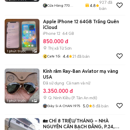
927
đã
4.8
Cửa Hàng 770
bán
Nguyễn Kiệm F4 Phú
Nhuận
Apple iPhone 12 64GB Trắng Quên
iCloud
iPhone 12
64 GB
850.000 đ
Thị xã Từ Sơn
1 phút trước
3
c
4.4
21
đã bán
Cafe Tối
Kính râm Ray-Ban Aviator mạ vàng
USA
Đã sử dụng
Cả nam và nữ
3.350.000 đ
Q. Ninh Kiều
(
P. Tân An
mới)
1 phút trước
6
5.0
8
đã bán
Giày Si A CHAN 1975
🏡 CHỈ 8 TRIỆU/THÁNG – NHÀ
NGUYÊN CĂN BẠCH ĐẰNG, P.24,