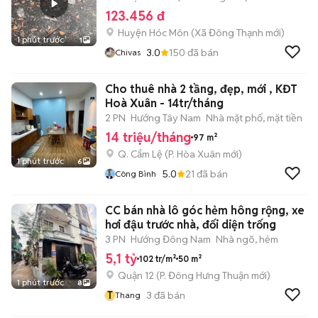
123.456 đ
Huyện Hóc Môn
(
Xã Đông Thạnh
mới)
1 phút trước
1
3.0
150
đã bán
Chivas
Cho thuê nhà 2 tầng, đẹp, mới , KĐT
Hoà Xuân - 14tr/tháng
2 PN
Hướng Tây Nam
Nhà mặt phố, mặt tiền
14 triệu/tháng
97 m²
Q. Cẩm Lệ
(
P. Hòa Xuân
mới)
1 phút trước
6
5.0
21
đã bán
Công Bình
CC bán nhà lô góc hẻm hông rộng, xe
hơi đậu trước nhà, đối diện trống
3 PN
Hướng Đông Nam
Nhà ngõ, hẻm
5,1 tỷ
102 tr/m²
50 m²
Quận 12
(
P. Đông Hưng Thuận
mới)
1 phút trước
8
T
3
đã bán
Thang