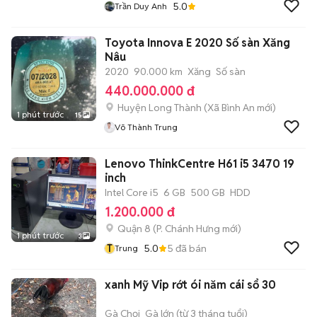
5.0
Trần Duy Anh
Toyota Innova E 2020 Số sàn Xăng
Nâu
2020
90.000 km
Xăng
Số sàn
440.000.000 đ
Huyện Long Thành
(
Xã Bình An
mới)
1 phút trước
15
Võ Thành Trung
Lenovo ThinkCentre H61 i5 3470 19
inch
Intel Core i5
6 GB
500 GB
HDD
1.200.000 đ
Quận 8
(
P. Chánh Hưng
mới)
1 phút trước
3
T
5.0
5
đã bán
Trung
xanh Mỹ Vip rớt ói năm cái sổ 30
Gà Chọi
Gà lớn (từ 3 tháng tuổi)