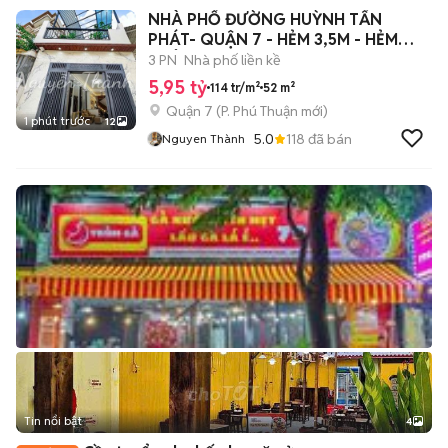
NHÀ PHỐ ĐƯỜNG HUỲNH TẤN
PHÁT- QUẬN 7 - HẺM 3,5M - HẺM
THÔNG.
3 PN
Nhà phố liền kề
5,95 tỷ
114 tr/m²
52 m²
Quận 7
(
P. Phú Thuận
mới)
1 phút trước
12
5.0
118
đã bán
Nguyen Thành
Tin nổi bật
4