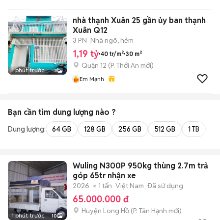
nhà thạnh Xuân 25 gần ủy ban thạnh
Xuân Q12
3 PN
Nhà ngõ, hẻm
1,19 tỷ
40 tr/m²
30 m²
Quận 12
(
P. Thới An
mới)
1 phút trước
3
Em Mạnh
Bạn cần tìm
dung lượng
nào ?
Dung lượng:
64 GB
128 GB
256 GB
512 GB
1 TB
2 
Wuling N300P 950kg thùng 2.7m trả
góp 65tr nhận xe
2026
< 1 tấn
Việt Nam
Đã sử dụng
65.000.000 đ
Huyện Long Hồ
(
P. Tân Hạnh
mới)
1 phút trước
10