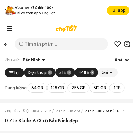
Voucher KFC đến 100k
Tải app
Chỉ có trên app Chợ Tốt
Khu vực:
Bắc Ninh
Xoá lọc
Điện thoại
ZTE
4488
Giá
Lọc
Dung lượng:
64 GB
128 GB
256 GB
512 GB
1 TB
2 
Chợ Tốt
Điện thoại
ZTE
ZTE Blade A73
ZTE Blade A73 Bắc Ninh
0 Zte Blade A73 cũ Bắc Ninh đẹp