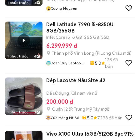
1 phút trước
4
c
Cuong Nguyen
Dell Latitude 7290 i5-8350U
8GB/256GB
Intel Core i5
8 GB
256 GB
SSD
6.299.999 đ
Thành phố Vĩnh Long
(
P. Long Châu
mới)
1 phút trước
6
173
đã
5.0
Doãn Duy Laptop
bán
Store
Dép Lacoste Nâu Size 42
Đã sử dụng
Cả nam và nữ
200.000 đ
Quận 12
(
P. Trung Mỹ Tây
mới)
1 phút trước
2
5.0
7293
đã bán
Cửa Hàng Ht 86
Vivo X100 Ultra 16GB/512GB Bạc 91%