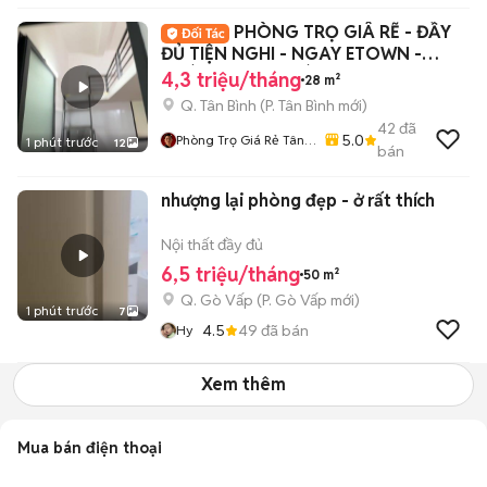
PHÒNG TRỌ GIÂ RẼ - ĐẦY
ĐỦ TIỆN NGHI - NGAY ETOWN -
HOÀNG HOA THÁM
4,3 triệu/tháng
28 m²
Q. Tân Bình
(
P. Tân Bình
mới)
42
đã
5.0
Phòng Trọ Giá Rẻ Tân
1 phút trước
12
bán
Phú – Bình Tân - Tân
Bình
nhượng lại phòng đẹp - ở rất thích
Nội thất đầy đủ
6,5 triệu/tháng
50 m²
Q. Gò Vấp
(
P. Gò Vấp
mới)
1 phút trước
7
4.5
49
đã bán
Hy
Xem thêm
Mua bán điện thoại