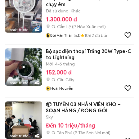
chạy êm
Đã sử dụng
Khác
1.300.000 đ
Q. Cẩm Lệ
(
P. Hòa Xuân
mới)
1 phút trước
1
B
5.0
1062
đã bán
Bùi Văn Thái
Bộ sạc điện thoại Trắng 20W Type-C
to Lightning
Mới
4-6 tháng
152.000 đ
Q. Cầu Giấy
1 phút trước
4
H
Hoài Nguyễn
📦 TUYỂN 03 NHÂN VIÊN KHO –
SOẠN HÀNG / ĐÓNG GÓI
Sky
Đến 10 triệu/tháng
Q. Tân Phú
(
P. Tân Sơn Nhì
mới)
1 phút trước
1