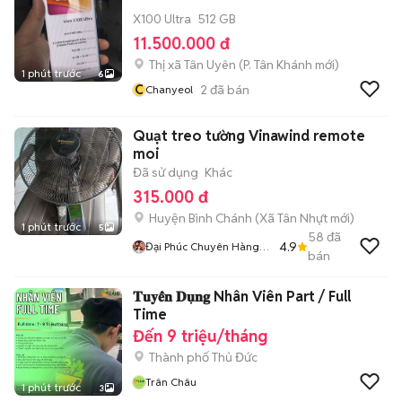
X100 Ultra
512 GB
11.500.000 đ
Thị xã Tân Uyên
(
P. Tân Khánh
mới)
1 phút trước
6
C
2
đã bán
Chanyeol
Quạt treo tường Vinawind remote
moi
Đã sử dụng
Khác
315.000 đ
Huyện Bình Chánh
(
Xã Tân Nhựt
mới)
1 phút trước
5
58
đã
4.9
Đại Phúc Chuyên Hàng
bán
Chính Hãng Mới Giá Rẻ
𝐓𝐮𝐲𝐞̂̉𝐧 𝐃𝐮̣𝐧𝐠 Nhân Viên Part / Full
Time
Đến 9 triệu/tháng
Thành phố Thủ Đức
Trân Châu
1 phút trước
3