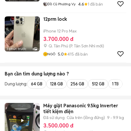
4.6
1
đã bán
Đồ Cũ Phương Vy
12prm lock
iPhone 12 Pro Max
3.700.000 đ
Q. Tân Phú
(
P. Tân Sơn Nhì
mới)
1 phút trước
3
5.0
415
đã bán
NGÔ
Bạn cần tìm
dung lượng
nào ?
Dung lượng:
64 GB
128 GB
256 GB
512 GB
1 TB
2 
Máy giặt Panasonic 9.5kg Inverter
tiết kiệm điện
Đã sử dụng
Cửa trên (lồng đứng)
9 - 9.9 kg
3.500.000 đ