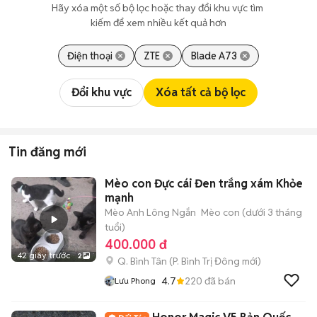
Hãy xóa một số bộ lọc hoặc thay đổi khu vực tìm 
kiếm để xem nhiều kết quả hơn
Điện thoại
ZTE
Blade A73
Đổi khu vực
Xóa tất cả bộ lọc
Tin đăng mới
Mèo con Đực cái Đen trắng xám Khỏe
mạnh
Mèo Anh Lông Ngắn
Mèo con (dưới 3 tháng
tuổi)
400.000 đ
42 giây trước
2
Q. Bình Tân
(
P. Bình Trị Đông
mới)
4.7
220
đã bán
Lưu Phong