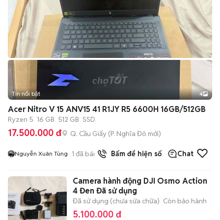
Tin nổi bật
4
Acer Nitro V 15 ANV15 41 R1JY R5 6600H 16GB/512GB
Ryzen 5
16 GB
512 GB
SSD
17.500.000 đ
Q. Cầu Giấy
(
P. Nghĩa Đô
mới)
1
đã bán
Bấm để hiện số
Chat
Nguyễn Xuân Tùng
Camera hành động DJI Osmo Action
4 Đen Đã sử dụng
Đã sử dụng (chưa sửa chữa)
Còn bảo hành
5.100.000 đ