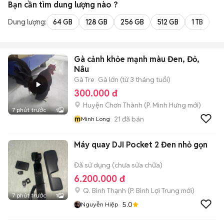
Bạn cần tìm
dung lượng
nào ?
Dung lượng:
64 GB
128 GB
256 GB
512 GB
1 TB
2 
Gà cảnh khỏe mạnh màu Đen, Đỏ,
Nâu
Gà Tre
Gà lớn (từ 3 tháng tuổi)
300.000 đ
Huyện Chơn Thành
(
P. Minh Hưng
mới)
7 phút trước
1
m
21
đã bán
Minh Long
Máy quay DJI Pocket 2 Đen nhỏ gọn
Đã sử dụng (chưa sửa chữa)
6.200.000 đ
Q. Bình Thạnh
(
P. Bình Lợi Trung
mới)
7 phút trước
1
5.0
Nguyễn Hiệp