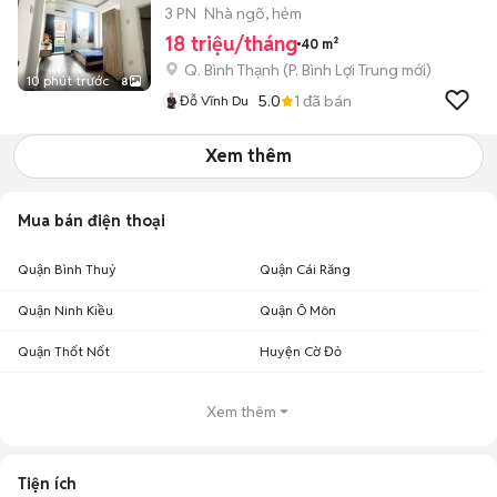
BT.
3 PN
Nhà ngõ, hẻm
18 triệu/tháng
40 m²
Q. Bình Thạnh
(
P. Bình Lợi Trung
mới)
10 phút trước
8
5.0
1
đã bán
Đỗ Vĩnh Du
Xem thêm
Mua bán điện thoại
Quận Bình Thuỷ
Quận Cái Răng
Quận Ninh Kiều
Quận Ô Môn
Quận Thốt Nốt
Huyện Cờ Đỏ
Xem thêm
Tiện ích