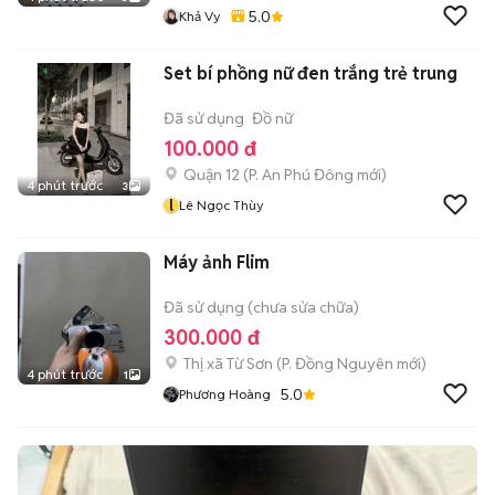
5.0
Khả Vy
Set bí phồng nữ đen trắng trẻ trung
Đã sử dụng
Đồ nữ
100.000 đ
Quận 12
(
P. An Phú Đông
mới)
4 phút trước
3
l
Lê Ngọc Thùy
Máy ảnh Flim
Đã sử dụng (chưa sửa chữa)
300.000 đ
Thị xã Từ Sơn
(
P. Đồng Nguyên
mới)
4 phút trước
1
5.0
Phương Hoàng