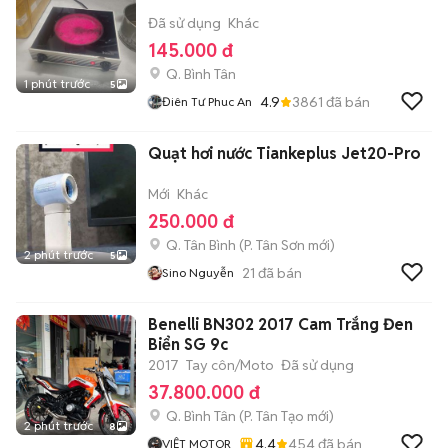
Đã sử dụng
Khác
145.000 đ
Q. Bình Tân
1 phút trước
5
4.9
3861
đã bán
Điên Tư Phuc An
Quạt hơi nước Tiankeplus Jet20-Pro
Mới
Khác
250.000 đ
Q. Tân Bình
(
P. Tân Sơn
mới)
2 phút trước
5
21
đã bán
Sino Nguyễn
Benelli BN302 2017 Cam Trắng Đen
Biển SG 9c
2017
Tay côn/Moto
Đã sử dụng
37.800.000 đ
Q. Bình Tân
(
P. Tân Tạo
mới)
2 phút trước
8
4.4
454
đã bán
VIỆT MOTOR