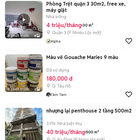
Phòng Trệt quận 3 30m2, free xe,
máy giặt
Nhà trống
4 triệu/tháng
30 m²
Quận 3
(
P. Nhiêu Lộc
mới)
8 phút trước
8
Alpha
Màu vẽ Gouache Maries 9 màu
Đã sử dụng
180.000 đ
Q. Tây Hồ
8 phút trước
2
Tâm Tâm
nhượng lại penthouse 2 tầng 500m2
3 PN
Nhà biệt thự
40 triệu/tháng
500 m²
Q. Ba Đình
(
P. Ngọc Hà
mới)