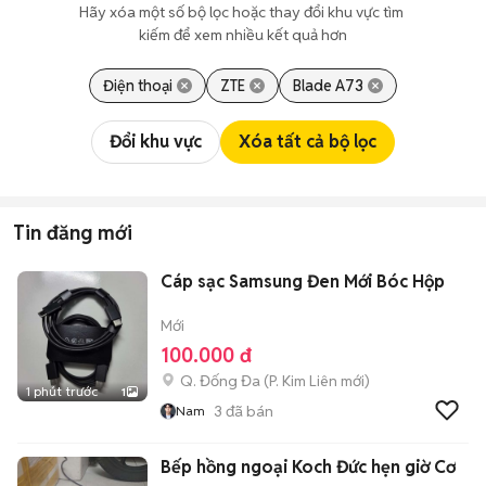
Hãy xóa một số bộ lọc hoặc thay đổi khu vực tìm 
kiếm để xem nhiều kết quả hơn
Điện thoại
ZTE
Blade A73
Đổi khu vực
Xóa tất cả bộ lọc
Tin đăng mới
Cáp sạc Samsung Đen Mới Bóc Hộp
Mới
100.000 đ
Q. Đống Đa
(
P. Kim Liên
mới)
1 phút trước
1
3
đã bán
Nam
Bếp hồng ngoại Koch Đức hẹn giờ Cơ