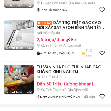
Huyện Hớn Quản
(
Xã Tân Khai
mới)
4 phút trước
2
T
Trịnh Hồ Khánh Duy
DÃY TRỌ TRỆT GÁC CAO
MỚI XÂY SÁT AEON BÌNH TÂN TÊN
LỬA MỚI TỈNH LỘ 10
Nội thất đầy đủ
2,6 triệu/tháng
30 m²
Q. Bình Tân
(
P. An Lạc
mới)
6 phút trước
5
7
đã
A LÝ LIVING _ CĂN HỘ CHO
bán
THUÊ TP.HCM - PHÒNG TRỌ
- MBKD - KIOT - CHDV -
TƯ VẤN NHÀ PHỐ THU NHẬP CAO -
CHUNG CƯ - NHÀ Ở
KHÔNG KINH NGHIỆM
NHÀ PHỐ KHẮP SG
Đến 50 triệu (lương khoán)
Q. Bình Thạnh
(
P. Gia Định
mới)
6 phút trước
6
1
đã bán
KINH DOANH NHÀ PHỐ HCM