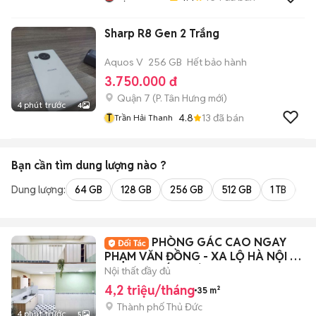
Sharp R8 Gen 2 Trắng
Aquos V
256 GB
Hết bảo hành
3.750.000 đ
Quận 7
(
P. Tân Hưng
mới)
4 phút trước
4
T
4.8
13
đã bán
Trần Hải Thanh
Bạn cần tìm
dung lượng
nào ?
Dung lượng:
64 GB
128 GB
256 GB
512 GB
1 TB
2 
PHÒNG GÁC CAO NGAY
PHẠM VĂN ĐỒNG - XA LỘ HÀ NỘI -
ĐẠI HỌC KIẾN TRÚC
Nội thất đầy đủ
4,2 triệu/tháng
35 m²
Thành phố Thủ Đức
4 phút trước
5