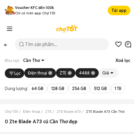
Voucher KFC đến 100k
Tải app
Chỉ có trên app Chợ Tốt
Khu vực:
Cần Thơ
Xoá lọc
Điện thoại
ZTE
4488
Giá
Lọc
Dung lượng:
64 GB
128 GB
256 GB
512 GB
1 TB
2 
Chợ Tốt
Điện thoại
ZTE
ZTE Blade A73
ZTE Blade A73 Cần Thơ
0 Zte Blade A73 cũ Cần Thơ đẹp