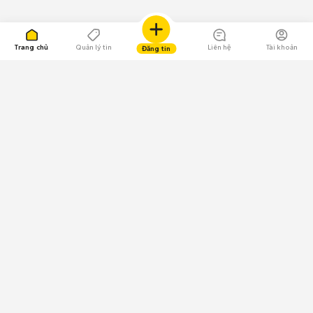
Trang chủ
Quản lý tin
Liên hệ
Tài khoản
Đăng tin
109.000 Bình chọn
Tải ứng dụng Chợ Tốt
Về Chợ Tốt
Quy chế sàn
Chính sách bảo mật
Giải quyết tranh chấp
CÔNG TY TNHH CHỢ TỐT - Người đại diện theo pháp luật:
Nguyễn Trọng Tấn; GPDKKD: 0312120782 do Sở KH & ĐT TP.HCM cấp ngày
11/01/2013;
GPMXH: 185/GP-BTTTT do Bộ Thông tin và Truyền thông
cấp ngày 09/07/2024 - Chịu trách nhiệm