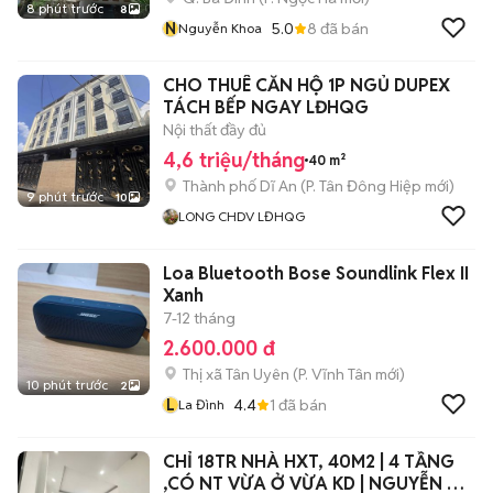
8 phút trước
8
N
5.0
8
đã bán
Nguyễn Khoa
CHO THUÊ CĂN HỘ 1P NGỦ DUPEX
TÁCH BẾP NGAY LĐHQG
Nội thất đầy đủ
4,6 triệu/tháng
40 m²
Thành phố Dĩ An
(
P. Tân Đông Hiệp
mới)
9 phút trước
10
LONG CHDV LĐHQG
Loa Bluetooth Bose Soundlink Flex II
Xanh
7-12 tháng
2.600.000 đ
Thị xã Tân Uyên
(
P. Vĩnh Tân
mới)
10 phút trước
2
L
4.4
1
đã bán
La Đình
CHỈ 18TR NHÀ HXT, 40M2 | 4 TẦNG
,CÓ NT VỪA Ở VỪA KD | NGUYỄN XÍ,