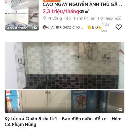
CAO NGAY NGUYỄN ẢNH THỦ GẦN
TÔ KÝ
2,3 triệu/tháng
25 m²
Phường Hiệp Thành
(
P. Tân Thới Hiệp
mới)
4
đã
5.0
KHA HIFRIENDZ CHO
3 phút trước
7
bán
THUÊ PHÒNG GIÁ RẺ
KHU VỰC GÒ VẤP - Q12
- TÂN BÌNH
Tin nổi bật
4
Ký túc xá Quận 8 chỉ 1tr1 – Bao điện nước, để xe – Hẻm
C4 Phạm Hùng