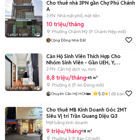
Cho thuê nhà 3PN gần Chợ Phú Chánh
A
3 PN
Nhà mặt phố, mặt tiền
10 triệu/tháng
Phường Chánh Mỹ
(
P. Chánh Hiệp
mới)
1 phút trước
5
Cộng Đồng Nhà Đất
Căn Hộ Sinh Viên Thích Hợp Cho
Nhóm Sinh Viên - Gần UEH, Y,
SGU,KHTN
2 PN
Căn hộ dịch vụ, mini
8,8 triệu/tháng
45 m²
Phường 6
(
P. An Đông
mới)
1 phút trước
8
5.0
1
đã bán
Chuyên Căn Hộ HCM🏡
Cho thuê MB Kinh Doanh Góc 2MT
Siêu Vị trí Trần Quang Diệu Q3
Mặt bằng kinh doanh
9 triệu/tháng
18 m²
Phường 3
(
P. Bàn Cờ
mới)