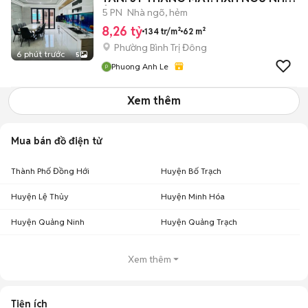
Ở NGAY
5 PN
Nhà ngõ, hẻm
8,26 tỷ
134 tr/m²
62 m²
Phường Bình Trị Đông
6 phút trước
5
Phuong Anh Le
Xem thêm
Mua bán đồ điện tử
Thành Phố Đồng Hới
Huyện Bố Trạch
Huyện Lệ Thủy
Huyện Minh Hóa
Huyện Quảng Ninh
Huyện Quảng Trạch
Xem thêm
Tiện ích