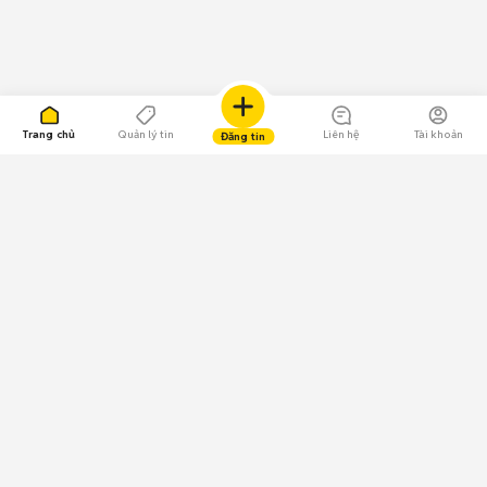
Trang chủ
Quản lý tin
Liên hệ
Tài khoản
Đăng tin
109.000 Bình chọn
Tải ứng dụng Chợ Tốt
Về Chợ Tốt
Quy chế sàn
Chính sách bảo mật
Giải quyết tranh chấp
CÔNG TY TNHH CHỢ TỐT - Người đại diện theo pháp luật:
Nguyễn Trọng Tấn; GPDKKD: 0312120782 do Sở KH & ĐT TP.HCM cấp ngày