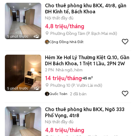
Cho thuê phòng khu BKX, 4tr8, gần
ĐH Kinh tế, Bách Khoa
Nội thất đầy đủ
4,8 triệu/tháng
Phường Đồng Tâm
(
P. Bạch Mai
mới)
5 phút trước
4
Cộng Đồng Nhà Đất
Hẻm Xe Hơi Lý Thường Kiệt Q.10, Gần
DH Bách Khoa, 1 Trệt 1 Lầu, 2PN 2W
2 PN
Nhà ngõ, hẻm
14 triệu/tháng
45 m²
Phường 10
(
P. Vườn Lài
mới)
5 phút trước
3
2
đã bán
Quốc Toán
Cho thuê phòng khu BKX, Ngõ 333
Phố Vọng, 4tr8
Nội thất đầy đủ
4,8 triệu/tháng