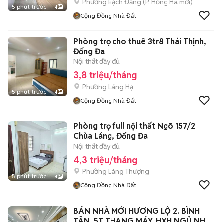
Phường Bạch Đằng
(
P. Hồng Hà
mới)
5 phút trước
4
Cộng Đồng Nhà Đất
Phòng trọ cho thuê 3tr8 Thái Thịnh,
Đống Đa
Nội thất đầy đủ
3,8 triệu/tháng
Phường Láng Hạ
5 phút trước
4
Cộng Đồng Nhà Đất
Phòng trọ full nội thất Ngõ 157/2
Chùa Láng, Đống Đa
Nội thất đầy đủ
4,3 triệu/tháng
Phường Láng Thượng
5 phút trước
4
Cộng Đồng Nhà Đất
BÁN NHÀ MỚI HƯƠNG LỘ 2. BÌNH
TÂN. 5T THANG MÁY. HXH NGỦ NHÀ.