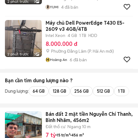
2 phút trước
3
4
đã bán
YUMI
Máy chủ Dell PowerEdge T430 E5-
2609 v3 4GB/4TB
Intel Xeon
4 GB
1 TB
HDD
8.000.000 đ
Phường Đằng Lâm
(
P. Hải An
mới)
2 phút trước
3
H
6
đã bán
Hoàng An
Bạn cần tìm
dung lượng
nào ?
Dung lượng:
64 GB
128 GB
256 GB
512 GB
1 TB
2 
Bán đất 2 mặt tiền Nguyễn Chí Thanh,
Bình Nhâm, 456m2
Đất thổ cư
Ngang 10 m
7 tỷ
15 tr/m²
456 m²