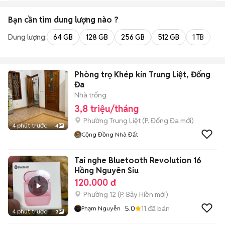
Bạn cần tìm
dung lượng
nào ?
Dung lượng:
64 GB
128 GB
256 GB
512 GB
1 TB
2 
Phòng trọ Khép kín Trung Liệt, Đống
Đa
Nhà trống
3,8 triệu/tháng
Phường Trung Liệt
(
P. Đống Đa
mới)
4 phút trước
4
Cộng Đồng Nhà Đất
Tai nghe Bluetooth Revolution 16
Hồng Nguyên Siu
120.000 đ
Phường 12
(
P. Bảy Hiền
mới)
5.0
11
đã bán
Phạm Nguyễn
4 phút trước
3