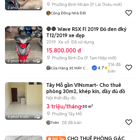
Phường Bình Nhâm
(
P. Lái Thiêu
mới)
2 phút trước
3
Cộng Đồng Nhà Đất
🛑🛑 Wave RSX Fi 2019 Đỏ đen đký
T12/2019 xe đẹp
2019
Xe số
Đã sử dụng
15.800.000 đ
Phường Bình Đa
(
P. Tam Hiệp
mới)
2 phút trước
10
216
đã
4.7
Cửa Hàng XE MÁY CŨ
bán
THÀNH MỸ
Tây Mỗ gần VINsmart- Cho thuê
phòng 30m2, khép kín, đầy đủ đồ
Nội thất đầy đủ
3 triệu/tháng
30 m²
Phường Tây Mỗ
3 phút trước
5
28
đã bán
Toàn
CHO THUÊ PHÒNG GÁC