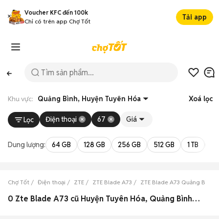
Voucher KFC đến 100k
Tải app
Chỉ có trên app Chợ Tốt
Khu vực:
Quảng Bình, Huyện Tuyên Hóa
Xoá lọc
Điện thoại
67
Giá
Lọc
Dung lượng:
64 GB
128 GB
256 GB
512 GB
1 TB
2 
Chợ Tốt
Điện thoại
ZTE
ZTE Blade A73
ZTE Blade A73 Quảng Bình
0 Zte Blade A73 cũ Huyện Tuyên Hóa, Quảng Bình đẹp