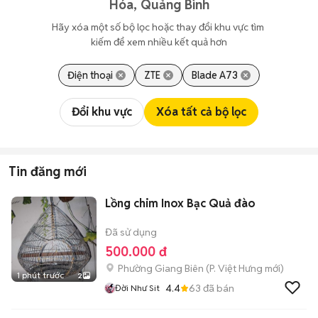
Hóa, Quảng Bình
Hãy xóa một số bộ lọc hoặc thay đổi khu vực tìm 
kiếm để xem nhiều kết quả hơn
Điện thoại
ZTE
Blade A73
Đổi khu vực
Xóa tất cả bộ lọc
Tin đăng mới
Lồng chim Inox Bạc Quả đào
Đã sử dụng
500.000 đ
Phường Giang Biên
(
P. Việt Hưng
mới)
1 phút trước
2
4.4
63
đã bán
Đời Như Sit