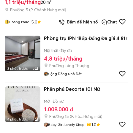
1,1 triệu/tháng
20 m²
Phường 5
(
P. Chánh Hưng
mới)
H
5.0
Bấm để hiện số
Chat
Hoang Phuc
Phòng trọ 1PN 1Bếp Đống Đa giá 4.8tr
Nội thất đầy đủ
4,8 triệu/tháng
Phường Láng Thượng
3 phút trước
3
Cộng Đồng Nhà Đất
Phấn phủ Decorte 101 Nữ
Mới
Đồ nữ
1.009.000 đ
Phường 15
(
P. Hòa Hưng
mới)
4 phút trước
4
1.0
Baby Girl Lovely Shop