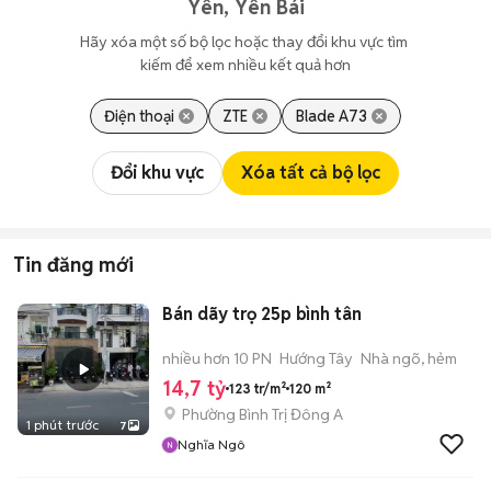
Yên, Yên Bái
Hãy xóa một số bộ lọc hoặc thay đổi khu vực tìm 
kiếm để xem nhiều kết quả hơn
Điện thoại
ZTE
Blade A73
Đổi khu vực
Xóa tất cả bộ lọc
Tin đăng mới
Bán dãy trọ 25p bình tân
nhiều hơn 10 PN
Hướng Tây
Nhà ngõ, hẻm
14,7 tỷ
123 tr/m²
120 m²
Phường Bình Trị Đông A
1 phút trước
7
Nghĩa Ngô