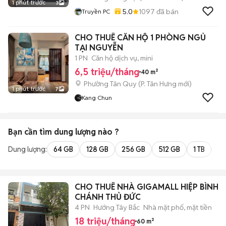
1 phút trước
3
5.0
1097
đã bán
Truyền PC
CHO THUÊ CĂN HỘ 1 PHÒNG NGỦ
TẠI NGUYỄN
1 PN
Căn hộ dịch vụ, mini
6,5 triệu/tháng
40 m²
Phường Tân Quy
(
P. Tân Hưng
mới)
1 phút trước
7
Kang Chun
Bạn cần tìm
dung lượng
nào ?
Dung lượng:
64 GB
128 GB
256 GB
512 GB
1 TB
2 
CHO THUÊ NHÀ GIGAMALL HIỆP BÌNH
CHÁNH THỦ ĐỨC
4 PN
Hướng Tây Bắc
Nhà mặt phố, mặt tiền
18 triệu/tháng
60 m²