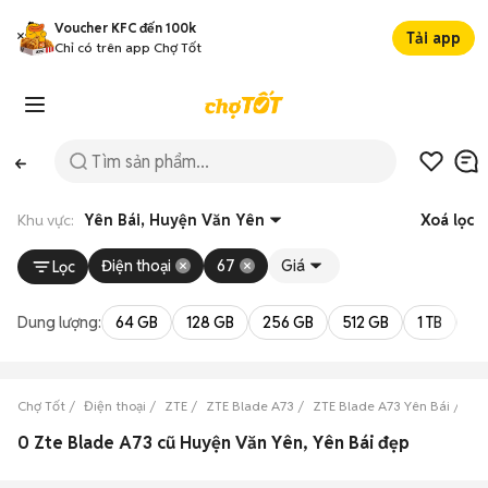
Voucher KFC đến 100k
Tải app
Chỉ có trên app Chợ Tốt
Khu vực:
Yên Bái, Huyện Văn Yên
Xoá lọc
Điện thoại
67
Giá
Lọc
Dung lượng:
64 GB
128 GB
256 GB
512 GB
1 TB
2 
Chợ Tốt
Điện thoại
ZTE
ZTE Blade A73
ZTE Blade A73 Yên Bái
ZT
0 Zte Blade A73 cũ Huyện Văn Yên, Yên Bái đẹp