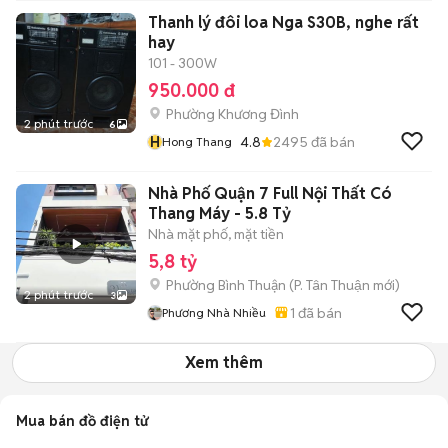
Thanh lý đôi loa Nga S30B, nghe rất
hay
101 - 300W
950.000 đ
Phường Khương Đình
2 phút trước
6
H
4.8
2495
đã bán
Hong Thang
Nhà Phố Quận 7 Full Nội Thất Có
Thang Máy - 5.8 Tỷ
Nhà mặt phố, mặt tiền
5,8 tỷ
Phường Bình Thuận
(
P. Tân Thuận
mới)
2 phút trước
3
1
đã bán
Phương Nhà Nhiều
Xem thêm
Mua bán đồ điện tử