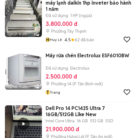
máy lạnh daikin 1hp inveter bảo hành
1 năm
Đã sử dụng
1 HP (ngựa)
3.800.000 đ
Phường Tây Thạnh
1 phút trước
2
H
4.5
62
đã bán
Huy Lê
Máy rửa chén Electrolux ESF6010BW
Đã sử dụng
Electrolux
2.500.000 đ
Phường 14
(
P. Tân Bình
mới)
1 phút trước
3
T
Trang
Dell Pro 14 PC1425 Ultra 7
16GB/512GB Like New
Intel Core Ultra
16 GB
512 GB
SSD
21.900.000 đ
Phường Hưng Lợi
(
P. Tân An
mới)