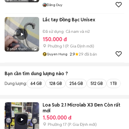
Đăng Duy
Lắc tay Đồng Bạc Unisex
Đã sử dụng
Cả nam và nữ
150.000 đ
Phường 1
(
P. Gia Định
mới)
2 phút trước
3
Q
2.9
29
đã bán
Quyen Hung
Bạn cần tìm
dung lượng
nào ?
Dung lượng:
64 GB
128 GB
256 GB
512 GB
1 TB
2 
Loa Sub 2.1 Microlab X3 Đen Còn rất
mới
1.500.000 đ
Phường 17
(
P. Gia Định
mới)