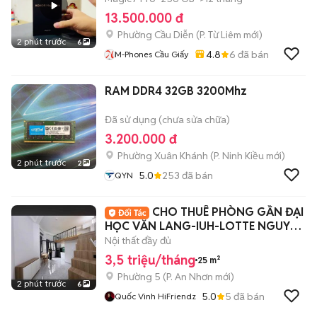
13.500.000 đ
Phường Cầu Diễn
(
P. Từ Liêm
mới)
2 phút trước
6
4.8
6
đã bán
M-Phones Cầu Giấy
RAM DDR4 32GB 3200Mhz
Đã sử dụng (chưa sửa chữa)
3.200.000 đ
Phường Xuân Khánh
(
P. Ninh Kiều
mới)
2 phút trước
2
5.0
253
đã bán
QYN
CHO THUÊ PHÒNG GẦN ĐẠI
HỌC VĂN LANG-IUH-LOTTE NGUYỄN
VĂN LƯỢNG
Nội thất đầy đủ
3,5 triệu/tháng
25 m²
Phường 5
(
P. An Nhơn
mới)
2 phút trước
6
5.0
5
đã bán
Quốc Vinh HiFriendz