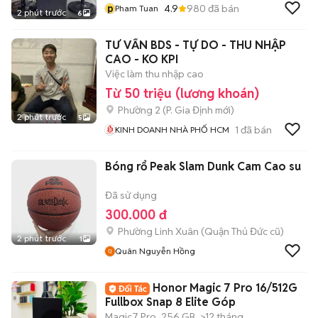
p
4.9
980
đã bán
Pham Tuan
2 phút trước
6
TƯ VẤN BDS - TỰ DO - THU NHẬP
CAO - KO KPI
Việc làm thu nhập cao
Từ 50 triệu (lương khoán)
Phường 2
(
P. Gia Định
mới)
2 phút trước
5
1
đã bán
KINH DOANH NHÀ PHỐ HCM
Bóng rổ Peak Slam Dunk Cam Cao su
Đã sử dụng
300.000 đ
Phường Linh Xuân (Quận Thủ Đức cũ)
2 phút trước
1
Quân Nguyễn Hồng
Honor Magic 7 Pro 16/512G
Fullbox Snap 8 Elite Góp
Magic7 Pro
256 GB
>12 tháng