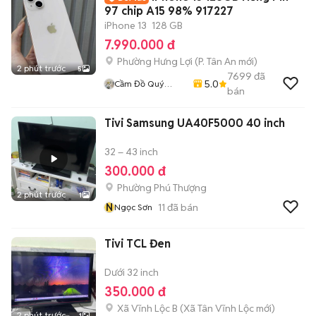
97 chip A15 98% 917227
iPhone 13
128 GB
7.990.000 đ
Phường Hưng Lợi
(
P. Tân An
mới)
2 phút trước
5
7699
đã
5.0
Cầm Đồ Quý
bán
Mobile
Tivi Samsung UA40F5000 40 inch
32 – 43 inch
300.000 đ
Phường Phú Thượng
2 phút trước
1
N
11
đã bán
Ngọc Sơn
Tivi TCL Đen
Dưới 32 inch
350.000 đ
Xã Vĩnh Lộc B
(
Xã Tân Vĩnh Lộc
mới)
2 phút trước
1