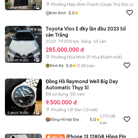
Phường Hiệp Bình Chánh (Quận Thủ Đức cũ)
1 phút trước
7
5.0
Kiên Bình
Toyota Vios E đky lần đầu 2023 Số
sàn Trắng
2023
79.000 km
Xăng
Số sàn
285.000.000 đ
Phường Hòa Minh
(
P. Hòa Khánh
mới)
2 phút trước
9
Đ
5.0
13
đã bán
Đình Bộ
Đồng Hồ Raymond Weil Big Day
Automatic Thụy Sĩ
Đã sử dụng
Đồ nam
9.500.000 đ
Phường 1
(
P. Bàn Cờ
mới)
2 phút trước
6
2701
đã
5.0
Đồng Hồ Nội Địa
bán
Nhật
iPhone 13 128GB Hồng Pin