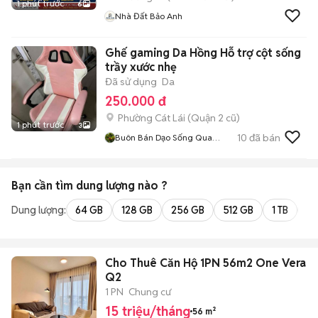
1 phút trước
6
Nhà Đất Bảo Anh
Ghế gaming Da Hồng Hỗ trợ cột sống
trầy xước nhẹ
Đã sử dụng
Da
250.000 đ
Phường Cát Lái (Quận 2 cũ)
1 phút trước
3
10
đã bán
Buôn Bán Dạo Sống Qua
Ngày
Bạn cần tìm
dung lượng
nào ?
Dung lượng:
64 GB
128 GB
256 GB
512 GB
1 TB
2 
Cho Thuê Căn Hộ 1PN 56m2 One Veran
Q2
1 PN
Chung cư
15 triệu/tháng
56 m²