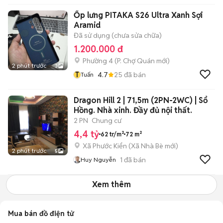
Ốp lưng PITAKA S26 Ultra Xanh Sợi
Aramid
Đã sử dụng (chưa sửa chữa)
1.200.000 đ
Phường 4
(
P. Chợ Quán
mới)
2 phút trước
3
T
4.7
25
đã bán
Tuấn
Dragon Hill 2 | 71,5m (2PN-2WC) | Sổ
Hồng. Nhà xinh. Đầy đủ nội thất.
2 PN
Chung cư
4,4 tỷ
62 tr/m²
72 m²
Xã Phước Kiển
(
Xã Nhà Bè
mới)
2 phút trước
5
1
đã bán
Huy Nguyễn
Xem thêm
Mua bán đồ điện tử