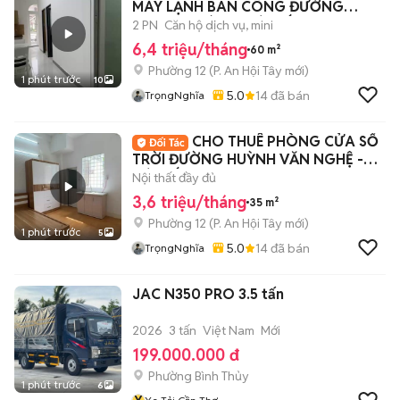
MÁY LẠNH BAN CÔNG ĐƯỜNG
PHAN HUY ÍCH - GÒ VẤP
2 PN
Căn hộ dịch vụ, mini
6,4 triệu/tháng
60 m²
Phường 12
(
P. An Hội Tây
mới)
1 phút trước
10
5.0
14
đã bán
TrọngNghĩa
CHO THUÊ PHÒNG CỬA SỔ
TRỜI ĐƯỜNG HUỲNH VĂN NGHỆ -
GÒ VẤP
Nội thất đầy đủ
3,6 triệu/tháng
35 m²
Phường 12
(
P. An Hội Tây
mới)
1 phút trước
5
5.0
14
đã bán
TrọngNghĩa
JAC N350 PRO 3.5 tấn
2026
3 tấn
Việt Nam
Mới
199.000.000 đ
Phường Bình Thủy
1 phút trước
6