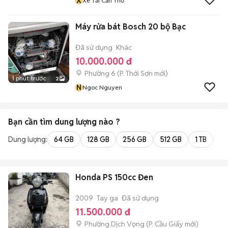
X
Xe Tải Cần Thơ
Máy rửa bát Bosch 20 bộ Bạc
Đã sử dụng
Khác
10.000.000 đ
Phường 6
(
P. Thới Sơn
mới)
1 phút trước
2
N
Ngoc Nguyen
Bạn cần tìm
dung lượng
nào ?
Dung lượng:
64 GB
128 GB
256 GB
512 GB
1 TB
2 
Honda PS 150cc Đen
2009
Tay ga
Đã sử dụng
11.500.000 đ
Phường Dịch Vọng
(
P. Cầu Giấy
mới)