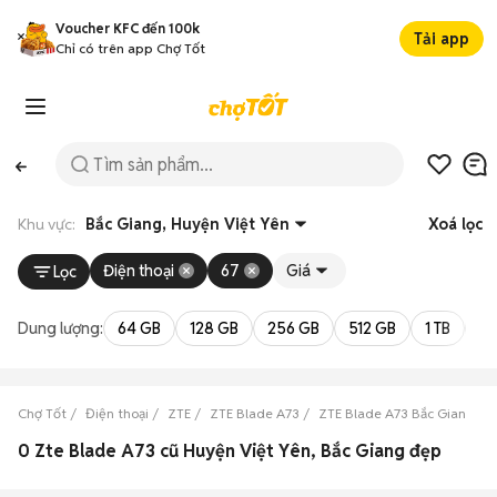
Voucher KFC đến 100k
Tải app
Chỉ có trên app Chợ Tốt
Khu vực:
Bắc Giang, Huyện Việt Yên
Xoá lọc
Điện thoại
67
Giá
Lọc
Dung lượng:
64 GB
128 GB
256 GB
512 GB
1 TB
2 
Chợ Tốt
Điện thoại
ZTE
ZTE Blade A73
ZTE Blade A73 Bắc Giang
0 Zte Blade A73 cũ Huyện Việt Yên, Bắc Giang đẹp