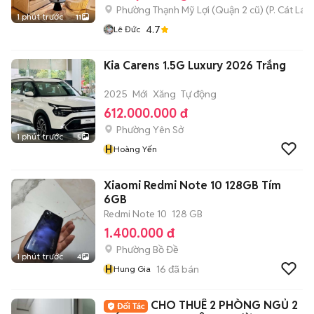
Phường Thạnh Mỹ Lợi (Quận 2 cũ)
(
P. Cát Lái
m
1 phút trước
11
4.7
Lê Đức
Kia Carens 1.5G Luxury 2026 Trắng
2025
Mới
Xăng
Tự động
612.000.000 đ
Phường Yên Sở
1 phút trước
5
H
Hoàng Yến
Xiaomi Redmi Note 10 128GB Tím
6GB
Redmi Note 10
128 GB
1.400.000 đ
Phường Bồ Đề
1 phút trước
4
H
16
đã bán
Hung Gia
CHO THUÊ 2 PHÒNG NGỦ 2