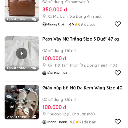
Đã sử dụng
Cả nam và nữ
350.000 đ
Xã Mai Lâm
(
Xã Đông Anh
mới)
1 phút trước
5
4.9
89
đã bán
Nhung Đoàn
Pass Váy Nữ Trắng Size S Dưới 47kg
Đã sử dụng
Đồ nữ
100.000 đ
Xã Thới Tam Thôn
(
Xã Đông Thạnh
mới)
1 phút trước
2
Trần Bảo Thư
Giày búp bê Nữ Da Kem Vàng Size 40
Đã sử dụng
Đồ nữ
100.000 đ
Phường 12
(
P. Chợ Lớn
mới)
2 phút trước
5
4.6
91
đã bán
Thanh Thanh