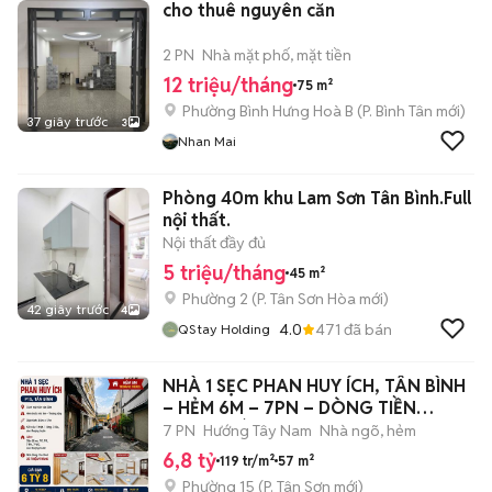
cho thuê nguyên căn
2 PN
Nhà mặt phố, mặt tiền
12 triệu/tháng
75 m²
Phường Bình Hưng Hoà B
(
P. Bình Tân
mới)
37 giây trước
3
Nhan Mai
Phòng 40m khu Lam Sơn Tân Bình.Full
nội thất.
Nội thất đầy đủ
5 triệu/tháng
45 m²
Phường 2
(
P. Tân Sơn Hòa
mới)
42 giây trước
4
4.0
471
đã bán
QStay Holding
NHÀ 1 SẸC PHAN HUY ÍCH, TÂN BÌNH
– HẺM 6M – 7PN – DÒNG TIỀN
25TR/THÁNG
7 PN
Hướng Tây Nam
Nhà ngõ, hẻm
6,8 tỷ
119 tr/m²
57 m²
Phường 15
(
P. Tân Sơn
mới)