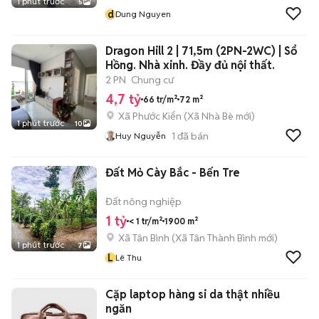
1 phút trước
5
d
Dung Nguyen
Dragon Hill 2 | 71,5m (2PN-2WC) | Sổ
Hồng. Nhà xinh. Đầy đủ nội thất.
2 PN
Chung cư
4,7 tỷ
66 tr/m²
72 m²
Xã Phước Kiển
(
Xã Nhà Bè
mới)
1 phút trước
10
1
đã bán
Huy Nguyễn
Đất Mỏ Cày Bắc - Bến Tre
Đất nông nghiệp
1 tỷ
< 1 tr/m²
1900 m²
Xã Tân Bình
(
Xã Tân Thành Bình
mới)
1 phút trước
7
L
Lê Thu
Cặp laptop hàng si da thật nhiều
ngăn