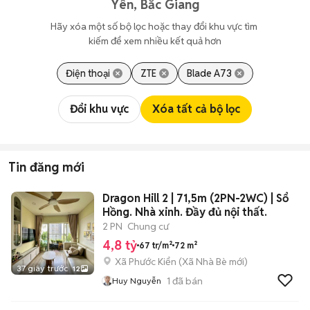
Yên, Bắc Giang
Hãy xóa một số bộ lọc hoặc thay đổi khu vực tìm 
kiếm để xem nhiều kết quả hơn
Điện thoại
ZTE
Blade A73
Đổi khu vực
Xóa tất cả bộ lọc
Tin đăng mới
Dragon Hill 2 | 71,5m (2PN-2WC) | Sổ
Hồng. Nhà xinh. Đầy đủ nội thất.
2 PN
Chung cư
4,8 tỷ
67 tr/m²
72 m²
Xã Phước Kiển
(
Xã Nhà Bè
mới)
37 giây trước
12
1
đã bán
Huy Nguyễn