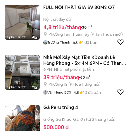
FULL NỘI THẤT GIÁ SV 30M2 Q7
Nội thất đầy đủ
4,8 triệu/tháng
30 m²
Phường Tân Thuận Tây
(
P. Tân Thuận
mới)
1 phút trước
4
5.0
1
đã bán
Trường Thành
Nhà Mới Xây Mặt Tiền KDoanh Lê
Hồng Phong - 5x14M 6PN - Có Thang
Máy
6 PN
Nhà mặt phố, mặt tiền
39 triệu/tháng
60 m²
Phường 12
(
P. Hòa Hưng
mới)
1 phút trước
7
4.8
10
đã bán
Văn Hùng BDS
Gà Peru trống 4
Giống Gà Khác
Gà lớn (từ 3 tháng tuổi)
500.000 đ