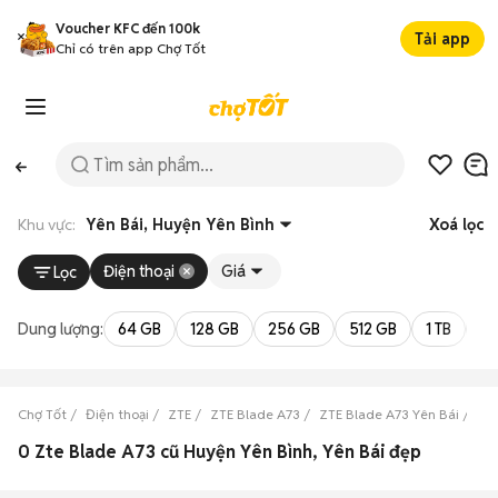
Voucher KFC đến 100k
Tải app
Chỉ có trên app Chợ Tốt
Khu vực:
Yên Bái, Huyện Yên Bình
Xoá lọc
Điện thoại
Giá
Lọc
Dung lượng:
64 GB
128 GB
256 GB
512 GB
1 TB
2 
Chợ Tốt
Điện thoại
ZTE
ZTE Blade A73
ZTE Blade A73 Yên Bái
ZT
0 Zte Blade A73 cũ Huyện Yên Bình, Yên Bái đẹp