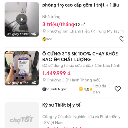
phòng trọ cao cấp gồm 1 trệt + 1 lầu
Nhà trống
3 triệu/tháng
30 m²
Phường Tân Chánh Hiệp
(
P. Trung Mỹ Tây
mới
39 giây trước
9
S
Sơn
Ổ CỨNG 3TB SK 10O% CHẠY KHỎE
BAO ÊM CHẤT LƯỢNG
Đã sử dụng (chưa sửa chữa)
Còn bảo hành
1.449.999 đ
Phường 3
(
P. Hạnh Thông
mới)
42 giây trước
4
1180
đã
4.8
Vi Tính Ngọc
bán
Trang
Kỹ sư Thiết bị y tế
Công ty Cổ phần Nghiên cứu và Phát triển y
tế Việt Nam