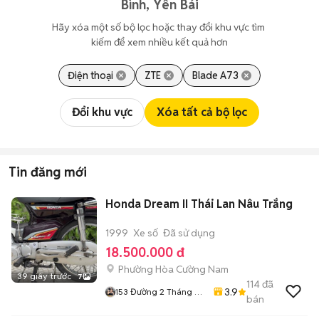
Bình, Yên Bái
Hãy xóa một số bộ lọc hoặc thay đổi khu vực tìm 
kiếm để xem nhiều kết quả hơn
Điện thoại
ZTE
Blade A73
Đổi khu vực
Xóa tất cả bộ lọc
Tin đăng mới
Honda Dream II Thái Lan Nâu Trắng
1999
Xe số
Đã sử dụng
18.500.000 đ
Phường Hòa Cường Nam
39 giây trước
7
114
đã
3.9
153 Đường 2 Tháng 9
bán
Hoà Cường Tp Đà
Nẵng