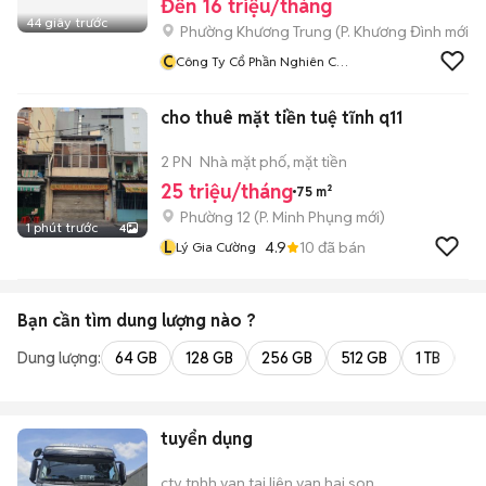
Đến 16 triệu/tháng
44 giây trước
Phường Khương Trung
(
P. Khương Đình
mới)
C
Công Ty Cổ Phần Nghiên Cứu
Và Phát Triển Y Tế Việt Nam
cho thuê mặt tiền tuệ tĩnh q11
2 PN
Nhà mặt phố, mặt tiền
25 triệu/tháng
75 m²
Phường 12
(
P. Minh Phụng
mới)
1 phút trước
4
L
4.9
10
đã bán
Lý Gia Cường
Bạn cần tìm
dung lượng
nào ?
Dung lượng:
64 GB
128 GB
256 GB
512 GB
1 TB
2 
tuyển dụng
cty tnhh van tai liên van hai son