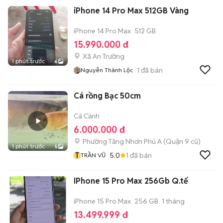
iPhone 14 Pro Max 512GB Vàng
iPhone 14 Pro Max
512 GB
15.990.000 đ
Xã An Trường
1 phút trước
6
1
đã bán
Nguyễn Thành Lộc
Cá rồng Bạc 50cm
Cá Cảnh
6.000.000 đ
Phường Tăng Nhơn Phú A (Quận 9 cũ)
1 phút trước
5
T
5.0
1
đã bán
TRẦN VŨ
IPhone 15 Pro Max 256Gb Q.tế
iPhone 15 Pro Max
256 GB
1 tháng
13.499.999 đ