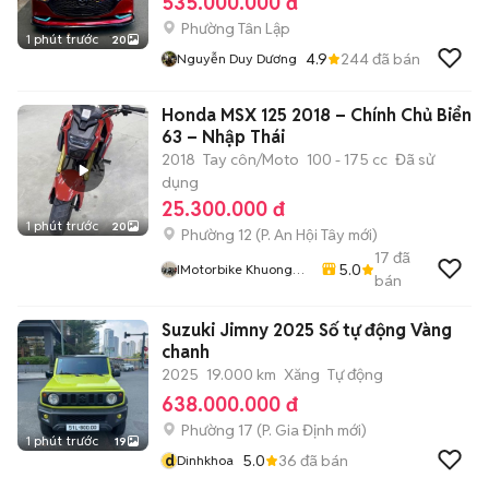
535.000.000 đ
Phường Tân Lập
1 phút trước
20
4.9
244
đã bán
Nguyễn Duy Dương
Honda MSX 125 2018 – Chính Chủ Biển
63 – Nhập Thái
2018
Tay côn/Moto
100 - 175 cc
Đã sử
dụng
25.300.000 đ
1 phút trước
20
Phường 12
(
P. An Hội Tây
mới)
17
đã
5.0
IMotorbike Khuong
bán
Phan
Suzuki Jimny 2025 Số tự động Vàng
chanh
2025
19.000 km
Xăng
Tự động
638.000.000 đ
Phường 17
(
P. Gia Định
mới)
1 phút trước
19
d
5.0
36
đã bán
Dinhkhoa