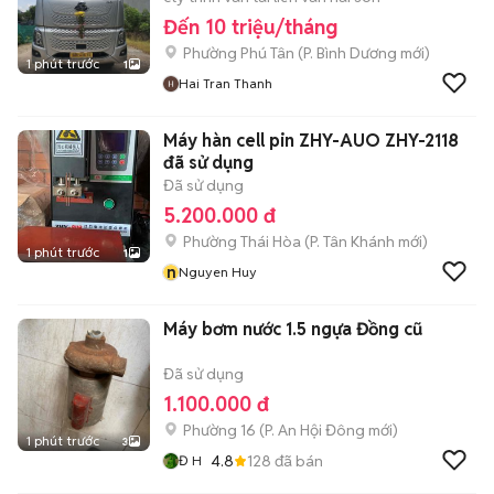
Đến 10 triệu/tháng
Phường Phú Tân
(
P. Bình Dương
mới)
1 phút trước
1
Hai Tran Thanh
Máy hàn cell pin ZHY-AUO ZHY-2118
đã sử dụng
Đã sử dụng
5.200.000 đ
Phường Thái Hòa
(
P. Tân Khánh
mới)
1 phút trước
1
n
Nguyen Huy
Máy bơm nước 1.5 ngựa Đồng cũ
Đã sử dụng
1.100.000 đ
Phường 16
(
P. An Hội Đông
mới)
1 phút trước
3
4.8
128
đã bán
Đ H