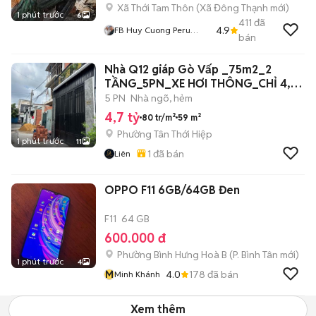
Xã Thới Tam Thôn
(
Xã Đông Thạnh
mới)
1 phút trước
6
411
đã
4.9
FB Huy Cuong Peru
bán
Gallos
Nhà Q12 giáp Gò Vấp _75m2_2
TẦNG_5PN_XE HƠI THÔNG_CHỈ 4,7
Tỷ
5 PN
Nhà ngõ, hẻm
4,7 tỷ
80 tr/m²
59 m²
Phường Tân Thới Hiệp
1 phút trước
11
1
đã bán
Liên
OPPO F11 6GB/64GB Đen
F11
64 GB
600.000 đ
Phường Bình Hưng Hoà B
(
P. Bình Tân
mới)
1 phút trước
4
M
4.0
178
đã bán
Minh Khánh
Xem thêm