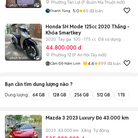
Phường Tân Lợi
(
P. Buôn Ma Thuột
mới)
1 phút trước
5
5.0
85
đã bán
Thanh Tùng
Honda SH Mode 125cc 2020 Thắng -
Khóa Smartkey
2020
Tay ga
100 - 175 cc
Đã sử dụng
44.800.000 đ
Phường 12
(
P. An Hội Tây
mới)
1 phút trước
6
4.6
899
đã bán
Cầm Đồ Năm Linh
Bạn cần tìm
dung lượng
nào ?
Dung lượng:
64 GB
128 GB
256 GB
512 GB
1 TB
2 
Mazda 3 2023 Luxury Đỏ 43.000 km
2023
43.000 km
Xăng
Tự động