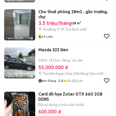
Nam
Cho thuê phòng 28m2 , gần trường,
chợ
3,5 triệu/tháng
28 m²
Phường 17
(
P. Gia Định
mới)
L
Lê Loan
1 phút trước
3
Mazda 323 Đen
2003
123 km
Xăng
Số sàn
55.000.000 đ
Thị trấn Ngan Dừa
(
Xã Hồng Dân
mới)
1 phút trước
12
3.4
44
đã bán
Ken Đáng
Card đồ họa Zotac GTX 660 2GB
DDR5
Đã sử dụng (chưa sửa chữa)
600.000 đ