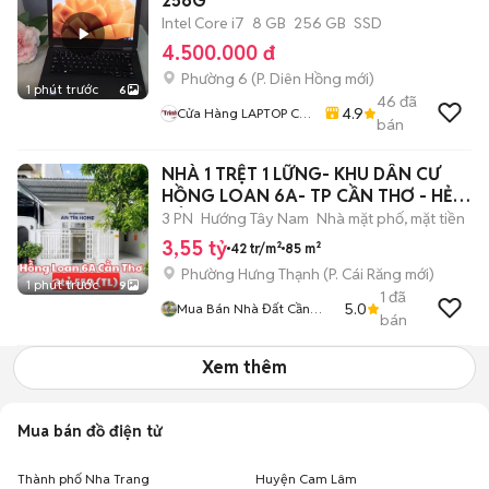
256G
Intel Core i7
8 GB
256 GB
SSD
4.500.000 đ
Phường 6
(
P. Diên Hồng
mới)
1 phút trước
6
46
đã
4.9
Cửa Hàng LAPTOP Cũ
bán
Giá Rẻ
NHÀ 1 TRỆT 1 LỮNG- KHU DÂN CƯ
HỒNG LOAN 6A- TP CẦN THƠ - HẺM
HÔNG 2M .
3 PN
Hướng Tây Nam
Nhà mặt phố, mặt tiền
3,55 tỷ
42 tr/m²
85 m²
Phường Hưng Thạnh
(
P. Cái Răng
mới)
1 phút trước
9
1
đã
5.0
Mua Bán Nhà Đất Cần
bán
Thơ
Xem thêm
Mua bán đồ điện tử
Thành phố Nha Trang
Huyện Cam Lâm