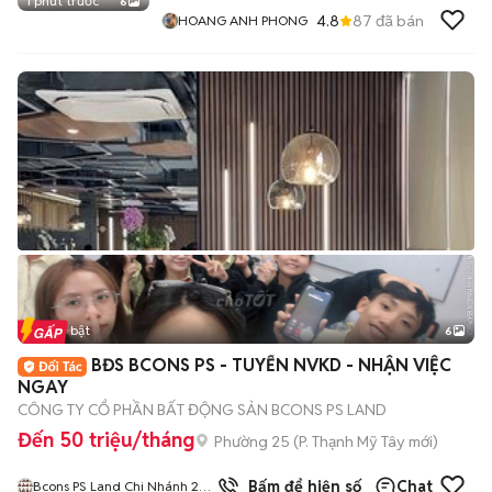
1 phút trước
6
4.8
87
đã bán
HOANG ANH PHONG
Tin nổi bật
6
+
2
BĐS BCONS PS - TUYỂN NVKD - NHẬN VIỆC
NGAY
CÔNG TY CỔ PHẦN BẤT ĐỘNG SẢN BCONS PS LAND
Đến 50 triệu/tháng
Phường 25
(
P. Thạnh Mỹ Tây
mới)
2
đã bán
Bấm để hiện số
Chat
Bcons PS Land Chi Nhánh 2