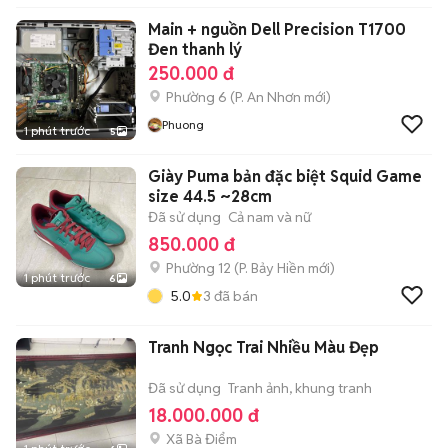
Main + nguồn Dell Precision T1700
Đen thanh lý
250.000 đ
Phường 6
(
P. An Nhơn
mới)
Phuong
1 phút trước
5
Giày Puma bản đặc biệt Squid Game
size 44.5 ~28cm
Đã sử dụng
Cả nam và nữ
850.000 đ
Phường 12
(
P. Bảy Hiền
mới)
1 phút trước
6
5.0
3
đã bán
Tranh Ngọc Trai Nhiều Màu Đẹp
Đã sử dụng
Tranh ảnh, khung tranh
18.000.000 đ
Xã Bà Điểm