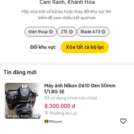
Cam Ranh, Khánh Hòa
Hãy xóa một số bộ lọc hoặc thay đổi khu vực tìm 
kiếm để xem nhiều kết quả hơn
Điện thoại
ZTE
Blade A73
Đổi khu vực
Xóa tất cả bộ lọc
Tin đăng mới
Máy ảnh Nikon D610 Đen 50mm
f/1.8G SE
Đã sử dụng (chưa sửa chữa)
8.300.000 đ
Phường An Lạc
44 giây trước
6
M
MDuyen