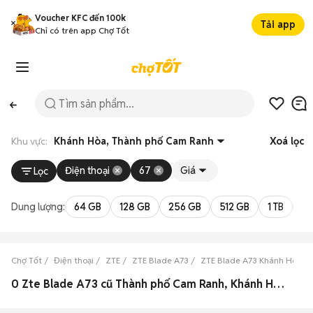
Voucher KFC đến 100k
Tải app
Chỉ có trên app Chợ Tốt
Khu vực:
Khánh Hòa, Thành phố Cam Ranh
Xoá lọc
Điện thoại
67
Giá
Lọc
Dung lượng:
64 GB
128 GB
256 GB
512 GB
1 TB
2 
Chợ Tốt
Điện thoại
ZTE
ZTE Blade A73
ZTE Blade A73 Khánh Hòa
0 Zte Blade A73 cũ Thành phố Cam Ranh, Khánh Hòa đẹp