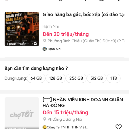
Bình Dương
Giao hàng ba gác, bốc xếp (có đào tạo)
Hạnh Nhi
Đến 20 triệu/tháng
Phường Bình Chiểu (Quận Thủ Đức cũ)
(
P. Ta
1 phút trước
1
Hạnh Nhi
Bạn cần tìm
dung lượng
nào ?
Dung lượng:
64 GB
128 GB
256 GB
512 GB
1 TB
2 
[***] NHÂN VIÊN KINH DOANH QUẬN
HÀ ĐÔNG
Đến 15 triệu/tháng
Phường Dương Nội
C
Công Ty TNHH THN Việt
1 phút trước