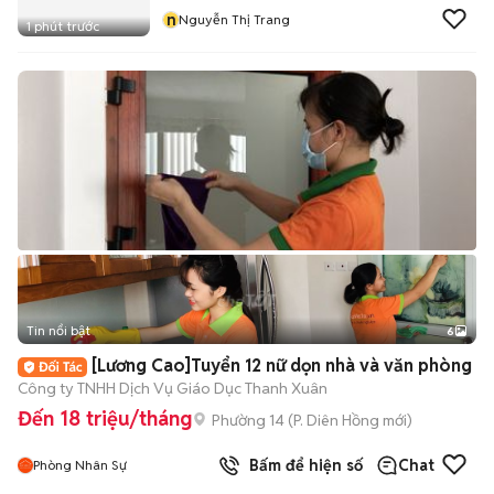
n
Nguyễn Thị Trang
1 phút trước
Tin nổi bật
6
+
2
[Lương Cao]Tuyển 12 nữ dọn nhà và văn phòng
Công ty TNHH Dịch Vụ Giáo Dục Thanh Xuân
Đến 18 triệu/tháng
Phường 14
(
P. Diên Hồng
mới)
Bấm để hiện số
Chat
Phòng Nhân Sự