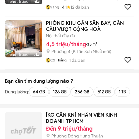
1 phút trước
4
S
4.1
12
đã bán
Sang
PHÒNG KHU GẦN SÂN BAY, GẦN
CẦU VƯỢT CỘNG HOÀ
Nội thất đầy đủ
4,5 triệu/tháng
35 m²
Phường 4
(
P. Tân Sơn Nhất
mới)
1 phút trước
7
C
1
đã bán
Cô Thắng
Bạn cần tìm
dung lượng
nào ?
Dung lượng:
64 GB
128 GB
256 GB
512 GB
1 TB
2 
[KO CẦN KN] NHÂN VIÊN KINH
DOANH TP.HCM
Đến 9 triệu/tháng
Phường Đông Hưng Thuận