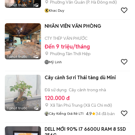
Phường Văn Quán
(
P. Hà Đông
mới)
1 phút trước
3
K
Khac Duy
NHÂN VIÊN VĂN PHÒNG
CTY THÉP VĂN PHƯỚC
Đến 9 triệu/tháng
Phường Tân Thới Hiệp
1 phút trước
4
Mỹ Linh
Cây cảnh Sơ ri Thái tàng dù Mini
Đã sử dụng
Cây cảnh trong nhà
120.000 đ
Xã Tân Phú Trung
(
Xã Củ Chi
mới)
1 phút trước
1
4.9
34
đã bán
Cây Kiểng Giá Rẻ LT1
DELL MỚI 90% I7 6600U RAM 8 SSD