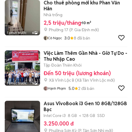
Cho thuê phòng mới khu Phan Văn
Hân
Nhà trống
2,5 triệu/tháng
10 m²
Phường 17
(
P. Gia Định
mới)
1 phút trước
6
3.0
8
đã bán
Cô Ngọc
Việc Làm Thêm Gần Nhà - Giờ Tự Do -
Thu Nhập Cao
Tập Đoàn Thiên Khôi
Đến 50 triệu (lương khoán)
Xã Vĩnh Lộc B
(
Xã Tân Vĩnh Lộc
mới)
1 phút trước
5
5.0
2
đã bán
Hạnh Phạm
Asus VivoBook i3 Gen 10 8GB/128GB
Bạc
Intel Core i3
8 GB
< 128 GB
SSD
3.250.000 đ
Phường Sơn Kỳ
(
P. Tân Sơn Nhì
mới)