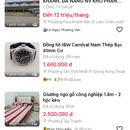
KHÁNH, ĐÀ NẴNG NV KHO PHÂN
LOẠI
CÔNG TY GRGR
Đến 12 triệu/tháng
Phường Hòa Khánh Bắc
(
P. Liên Chiểu
mới)
1 phút trước
3
Lê Ngọc Phương Vân
Đồng hồ I&W Carnival Nam Thép Bạc
41mm Cơ
Đã sử dụng
Đồ nam
1.600.000 đ
Phường Tân Thới Nhất
(
P. Đông Hưng Thuận
m
1 phút trước
5
H
4.7
18
đã bán
HT
Giường ngủ gỗ công nghiệp 1.4m - 2
hộc kéo
Đã sử dụng
Khác
2.500.000 đ
Phường Tây Thạnh
1 phút trước
5
P
19
đã bán
Phan Thúy Kiều