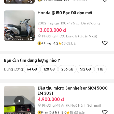
1 phút trước
4
Honda @150 Bạc Đã dọn mới
2002
Tay ga
100 - 175 cc
Đã sử dụng
13.000.000 đ
Phường Phước Long B (Quận 9 cũ)
1 phút trước
5
a
4.2
63
đã bán
A Long
Bạn cần tìm
dung lượng
nào ?
Dung lượng:
64 GB
128 GB
256 GB
512 GB
1 TB
2 
Đầu thu micro Sennheiser SKM 5000
EM 3031
4.900.000 đ
Phường Mỹ An
(
P. Ngũ Hành Sơn
mới)
P
5.0
15
đã bán
Phan Quí Trà
1 phút trước