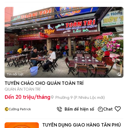
Tin nổi bật
1
TUYỂN CHẢO CHO QUÁN TOÀN TRÍ
QUÁN ĂN TOÀN TRÍ
Đến 20 triệu/tháng
Phường 9
(
P. Nhiêu Lộc
mới)
C
Bấm để hiện số
Chat
Cường Patrick
TUYỂN DỤNG GIAO HÀNG TÂN PHÚ