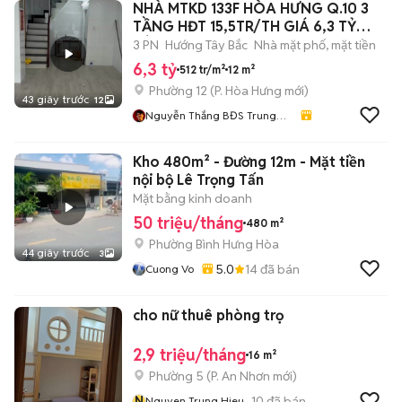
NHÀ MTKD 133F HÒA HƯNG Q.10 3
TẦNG HĐT 15,5TR/TH GIÁ 6,3 TỶ
CÒN BỚT
3 PN
Hướng Tây Bắc
Nhà mặt phố, mặt tiền
6,3 tỷ
512 tr/m²
12 m²
Phường 12
(
P. Hòa Hưng
mới)
43 giây trước
12
Nguyễn Thắng BĐS Trung
Tâm HCM
Kho 480m² - Đường 12m - Mặt tiền
nội bộ Lê Trọng Tấn
Mặt bằng kinh doanh
50 triệu/tháng
480 m²
Phường Bình Hưng Hòa
44 giây trước
3
5.0
14
đã bán
Cuong Vo
cho nữ thuê phòng trọ
2,9 triệu/tháng
16 m²
Phường 5
(
P. An Nhơn
mới)
N
10
đã bán
Nguyen Trung Hieu