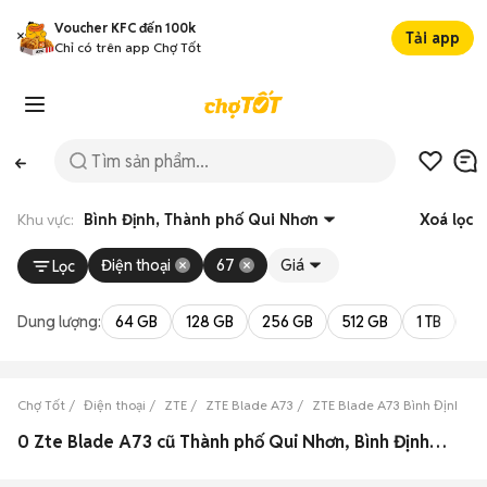
Voucher KFC đến 100k
Tải app
Chỉ có trên app Chợ Tốt
Khu vực:
Bình Định, Thành phố Qui Nhơn
Xoá lọc
Điện thoại
67
Giá
Lọc
Dung lượng:
64 GB
128 GB
256 GB
512 GB
1 TB
2 
Chợ Tốt
Điện thoại
ZTE
ZTE Blade A73
ZTE Blade A73 Bình Định
0 Zte Blade A73 cũ Thành phố Qui Nhơn, Bình Định đẹp