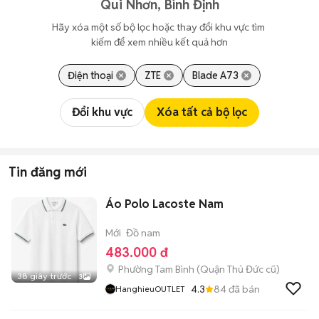
Qui Nhơn, Bình Định
Hãy xóa một số bộ lọc hoặc thay đổi khu vực tìm 
kiếm để xem nhiều kết quả hơn
Điện thoại
ZTE
Blade A73
Đổi khu vực
Xóa tất cả bộ lọc
Tin đăng mới
Áo Polo Lacoste Nam
Mới
Đồ nam
483.000 đ
Phường Tam Bình (Quận Thủ Đức cũ)
38 giây trước
3
4.3
84
đã bán
HanghieuOUTLET