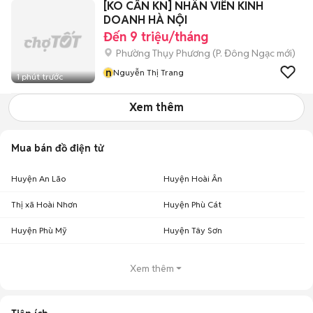
[KO CẦN KN] NHÂN VIÊN KINH
DOANH HÀ NỘI
Đến 9 triệu/tháng
Phường Thụy Phương
(
P. Đông Ngạc
mới)
n
Nguyễn Thị Trang
1 phút trước
Xem thêm
Mua bán đồ điện tử
Huyện An Lão
Huyện Hoài Ân
Thị xã Hoài Nhơn
Huyện Phù Cát
Huyện Phù Mỹ
Huyện Tây Sơn
Xem thêm