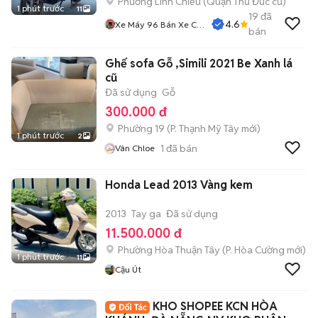
Phường Linh Chiểu (Quận Thủ Đức cũ)
1 phút trước
11
19
đã
4.6
Xe Máy 96 Bán Xe Cũ
bán
Trả Góp
Ghế sofa Gỗ ,Simili 2021 Be Xanh lá
cũ
Đã sử dụng
Gỗ
300.000 đ
Phường 19
(
P. Thạnh Mỹ Tây
mới)
1 phút trước
2
1
đã bán
Vân Chloe
Honda Lead 2013 Vàng kem
2013
Tay ga
Đã sử dụng
11.500.000 đ
Phường Hòa Thuận Tây
(
P. Hòa Cường
mới)
1 phút trước
11
Cậu Út
KHO SHOPEE KCN HÒA