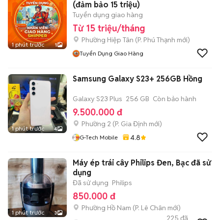
(đảm bảo 15 triệu)
Tuyển dụng giao hàng
Từ 15 triệu/tháng
Phường Hiệp Tân
(
P. Phú Thạnh
mới)
1 phút trước
1
Tuyển Dụng Giao Hàng
Samsung Galaxy S23+ 256GB Hồng
Galaxy S23 Plus
256 GB
Còn bảo hành
9.500.000 đ
Phường 2
(
P. Gia Định
mới)
1 phút trước
4
4.8
G-Tech Mobile
Máy ép trái cây Philips Đen, Bạc đã sử
dụng
Đã sử dụng
Philips
850.000 đ
Phường Hồ Nam
(
P. Lê Chân
mới)
1 phút trước
3
225
đã