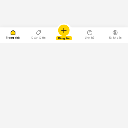
Trang chủ
Quản lý tin
Liên hệ
Tài khoản
Đăng tin
109.000 Bình chọn
Tải ứng dụng Chợ Tốt
Về Chợ Tốt
Quy chế sàn
Chính sách bảo mật
Giải quyết tranh chấp
CÔNG TY TNHH CHỢ TỐT - Người đại diện theo pháp luật:
Nguyễn Trọng Tấn; GPDKKD: 0312120782 do Sở KH & ĐT TP.HCM cấp ngày