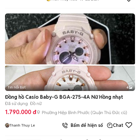
Tin nổi bật
6
+
2
Đồng hồ Casio Baby-G BGA-275-4A Nữ Hồng nhạt
Đã sử dụng
Đồ nữ
1.790.000 đ
Phường Hiệp Bình Phước (Quận Thủ Đức cũ)
Bấm để hiện số
Chat
Thanh Thuy Le