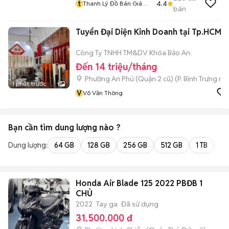
t
4.4
Thanh Lý Đồ Bán Giá
bán
Chuẩn Không Mặc Cả
Tuyển Đại Diện Kinh Doanh tại Tp.HCM
Công Ty TNHH TM&DV Khóa Bảo An.
Đến 14 triệu/tháng
Phường An Phú (Quận 2 cũ)
(
P. Bình Trưng
mới
1 phút trước
1
V
Võ Văn Thông
Bạn cần tìm
dung lượng
nào ?
Dung lượng:
64 GB
128 GB
256 GB
512 GB
1 TB
2 
Honda Air Blade 125 2022 PBĐB 1
CHỦ
2022
Tay ga
Đã sử dụng
31.500.000 đ