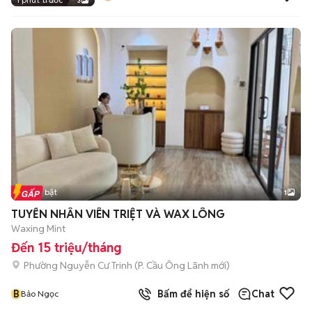
3
Tin nổi bật
1
TUYỂN NHÂN VIÊN TRIỆT VÀ WAX LÔNG
Waxing Mint
Đến 15 triệu/tháng
Phường Nguyễn Cư Trinh
(
P. Cầu Ông Lãnh
mới)
B
Bấm để hiện số
Chat
Bảo Ngọc