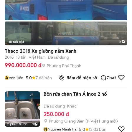
Tin nổi bật
8
+
2
Thaco 2018 Xe giường nằm Xanh
2018
13 tấn
Việt Nam
Đã sử dụng
990.000.000 đ
Phường Phú Thạnh
A
5.0
7
đã bán
Bấm để hiện số
Chat
Anh Tiến
Bồn rửa chén Tân Á Inox 2 hố
Đã sử dụng
Khác
250.000 đ
Phường Giang Biên
(
P. Việt Hưng
mới)
2 phút trước
2
N
5.0
12
đã bán
Nguyen Manh Ha