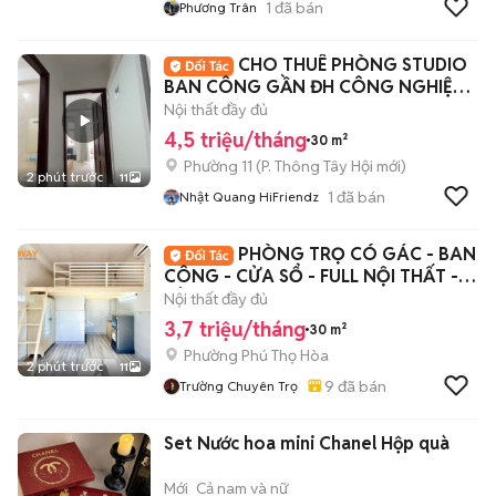
1
đã bán
Phương Trân
CHO THUÊ PHÒNG STUDIO
BAN CÔNG GẦN ĐH CÔNG NGHIỆP -
CVPM QUANG TRUNG
Nội thất đầy đủ
4,5 triệu/tháng
30 m²
Phường 11
(
P. Thông Tây Hội
mới)
2 phút trước
11
1
đã bán
Nhật Quang HiFriendz
PHÒNG TRỌ CÓ GÁC - BAN
CÔNG - CỬA SỔ - FULL NỘI THẤT -
TÂN HƯƠNG
Nội thất đầy đủ
3,7 triệu/tháng
30 m²
Phường Phú Thọ Hòa
2 phút trước
11
9
đã bán
Trường Chuyên Trọ
Set Nước hoa mini Chanel Hộp quà
Mới
Cả nam và nữ