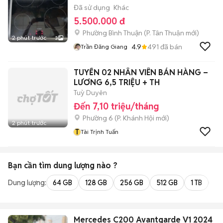
Đã sử dụng
Khác
5.500.000 đ
Phường Bình Thuận
(
P. Tân Thuận
mới)
2 phút trước
3
4.9
491
đã bán
Trần Đăng Giang
TUYỂN 02 NHÂN VIÊN BÁN HÀNG –
LƯƠNG 6,5 TRIỆU + TH
Tuỳ Duyên
Đến 7,10 triệu/tháng
Phường 6
(
P. Khánh Hội
mới)
2 phút trước
T
Tài Trịnh Tuấn
Bạn cần tìm
dung lượng
nào ?
Dung lượng:
64 GB
128 GB
256 GB
512 GB
1 TB
2 
Mercedes C200 Avantgarde V1 2024