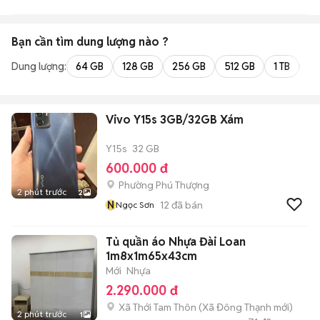
Bạn cần tìm
dung lượng
nào ?
Dung lượng:
64 GB
128 GB
256 GB
512 GB
1 TB
2 
Vivo Y15s 3GB/32GB Xám
Y15s
32 GB
600.000 đ
Phường Phú Thượng
2 phút trước
2
N
12
đã bán
Ngọc Sơn
Tủ quần áo Nhựa Đài Loan
1m8x1m65x43cm
Mới
Nhựa
2.290.000 đ
Xã Thới Tam Thôn
(
Xã Đông Thạnh
mới)
2 phút trước
1