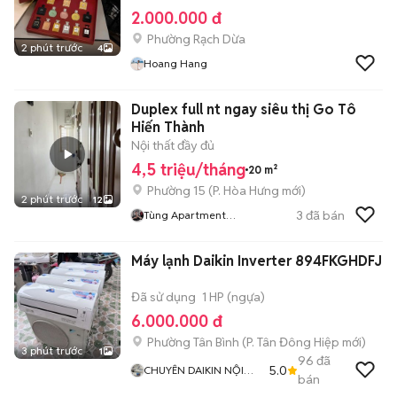
2.000.000 đ
Phường Rạch Dừa
2 phút trước
4
Hoang Hang
Duplex full nt ngay siêu thị Go Tô
Hiến Thành
Nội thất đầy đủ
4,5 triệu/tháng
20 m²
Phường 15
(
P. Hòa Hưng
mới)
2 phút trước
12
3
đã bán
Tùng Apartment
Managerment
Máy lạnh Daikin Inverter 894FKGHDFJ
Đã sử dụng
1 HP (ngựa)
6.000.000 đ
Phường Tân Bình
(
P. Tân Đông Hiệp
mới)
3 phút trước
1
96
đã
5.0
CHUYÊN DAIKIN NỘI
bán
ĐỊA