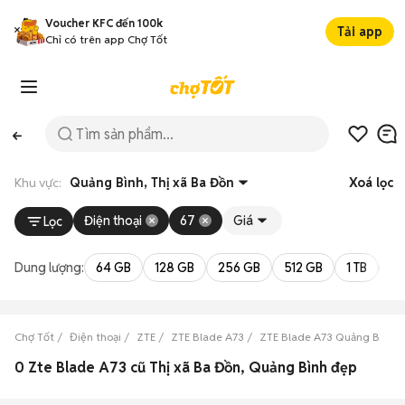
Voucher KFC đến 100k
Tải app
Chỉ có trên app Chợ Tốt
Khu vực:
Quảng Bình, Thị xã Ba Đồn
Xoá lọc
Điện thoại
67
Giá
Lọc
Dung lượng:
64 GB
128 GB
256 GB
512 GB
1 TB
2 
Chợ Tốt
Điện thoại
ZTE
ZTE Blade A73
ZTE Blade A73 Quảng Bình
0 Zte Blade A73 cũ Thị xã Ba Đồn, Quảng Bình đẹp