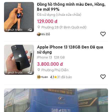
Đồng hồ thông minh màu Đen, Hồng,
Be mới 99%
Đã sử dụng (chưa sửa chữa)
129.000 đ
Phường 28
(
P. Bình Quới
mới)
1 phút trước
3
Nhi Đỗ
Apple iPhone 13 128GB Đen Đã qua
sử dụng
iPhone 13
128 GB
3.800.000 đ
Phường Phú Diễn
1 phút trước
4
H
4.1
31
đã bán
Huân