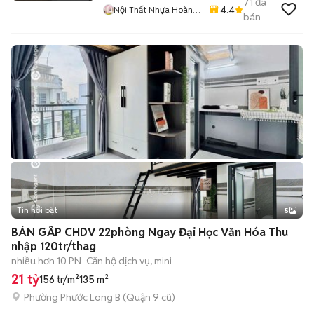
71
đã
4.4
Nội Thất Nhựa Hoàng
bán
Quân
Tin nổi bật
5
BÁN GẤP CHDV 22phòng Ngay Đại Học Văn Hóa Thu
nhập 120tr/thag
nhiều hơn 10 PN
Căn hộ dịch vụ, mini
21 tỷ
156 tr/m²
135 m²
Phường Phước Long B (Quận 9 cũ)