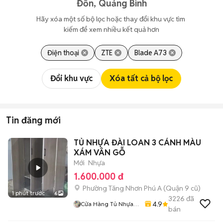
Đồn, Quảng Bình
Hãy xóa một số bộ lọc hoặc thay đổi khu vực tìm 
kiếm để xem nhiều kết quả hơn
Điện thoại
ZTE
Blade A73
Đổi khu vực
Xóa tất cả bộ lọc
Tin đăng mới
TỦ NHỰA ĐÀI LOAN 3 CÁNH MÀU
XÁM VÂN GỖ
Mới
Nhựa
1.600.000 đ
Phường Tăng Nhơn Phú A (Quận 9 cũ)
1 phút trước
6
3226
đã
4.9
Cửa Hàng Tủ Nhựa
bán
Đài Loan Hoàng
Quân