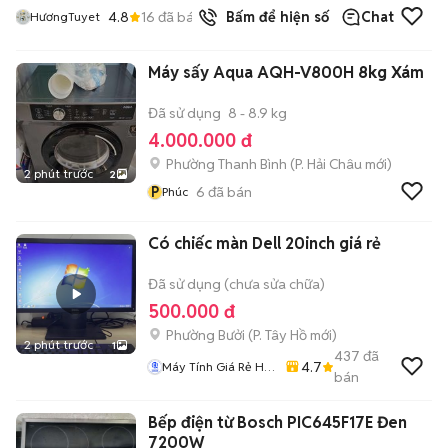
4.8
16
đã bán
Bấm để hiện số
Chat
HươngTuyet
Máy sấy Aqua AQH-V800H 8kg Xám
Đã sử dụng
8 - 8.9 kg
4.000.000 đ
Phường Thanh Bình
(
P. Hải Châu
mới)
2 phút trước
2
P
6
đã bán
Phúc
Có chiếc màn Dell 20inch giá rẻ
Đã sử dụng (chưa sửa chữa)
500.000 đ
Phường Bưởi
(
P. Tây Hồ
mới)
2 phút trước
1
437
đã
4.7
Máy Tính Giá Rẻ Hà
bán
Nôi
Bếp điện từ Bosch PIC645F17E Đen
7200W