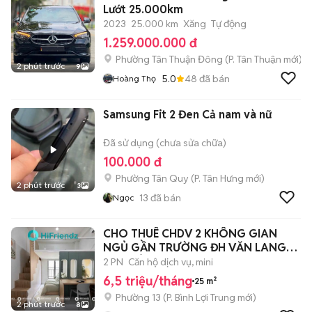
Lướt 25.000km
2023
25.000 km
Xăng
Tự động
1.259.000.000 đ
Phường Tân Thuận Đông
(
P. Tân Thuận
mới)
2 phút trước
9
5.0
48
đã bán
Hoàng Thọ
Samsung Fit 2 Đen Cả nam và nữ
Đã sử dụng (chưa sửa chữa)
100.000 đ
Phường Tân Quy
(
P. Tân Hưng
mới)
2 phút trước
3
13
đã bán
Ngọc
CHO THUÊ CHDV 2 KHÔNG GIAN
NGỦ GẦN TRƯỜNG ĐH VĂN LANG
CS3 - BÌNH THANH
2 PN
Căn hộ dịch vụ, mini
6,5 triệu/tháng
25 m²
Phường 13
(
P. Bình Lợi Trung
mới)
2 phút trước
8