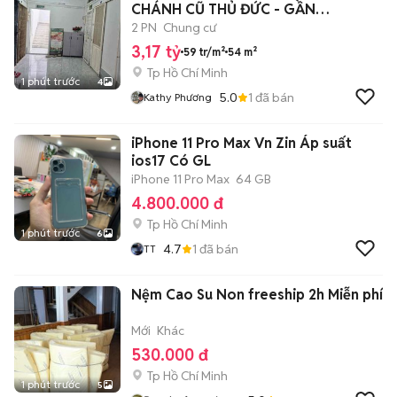
CHÁNH CŨ THỦ ĐỨC - GẦN
GIGAMALL
2 PN
Chung cư
3,17 tỷ
59 tr/m²
54 m²
Tp Hồ Chí Minh
1 phút trước
4
5.0
1
đã bán
Kathy Phương
iPhone 11 Pro Max Vn Zin Áp suất
ios17 Có GL
iPhone 11 Pro Max
64 GB
4.800.000 đ
Tp Hồ Chí Minh
1 phút trước
6
4.7
1
đã bán
TT
Nệm Cao Su Non freeship 2h Miễn phí
Mới
Khác
530.000 đ
Tp Hồ Chí Minh
1 phút trước
5