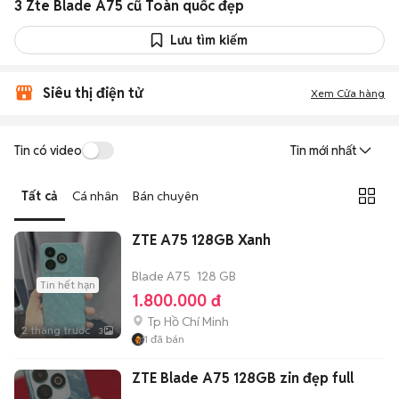
3 Zte Blade A75 cũ Toàn quốc đẹp
Lưu tìm kiếm
Siêu thị điện tử
Xem Cửa hàng
Tin có video
Tin mới nhất
Tất cả
Cá nhân
Bán chuyên
ZTE A75 128GB Xanh
Blade A75
128 GB
Tin hết hạn
1.800.000 đ
Tp Hồ Chí Minh
2 tháng trước
3
1
đã bán
ZTE Blade A75 128GB zin đẹp full