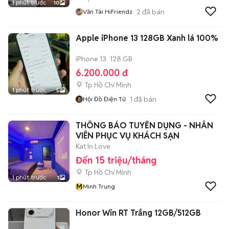
1 phút trước
10
2
đã bán
Văn Tài HiFriendz
Apple iPhone 13 128GB Xanh lá 100%
iPhone 13
128 GB
6.200.000 đ
Tp Hồ Chí Minh
1 phút trước
5
1
đã bán
Hội Đồ Điện Tử
THÔNG BÁO TUYỂN DỤNG - NHÂN
VIÊN PHỤC VỤ KHÁCH SẠN
Kat In Love
Đến 15 triệu/tháng
Tp Hồ Chí Minh
1 phút trước
1
M
Minh Trung
Honor Win RT Trắng 12GB/512GB