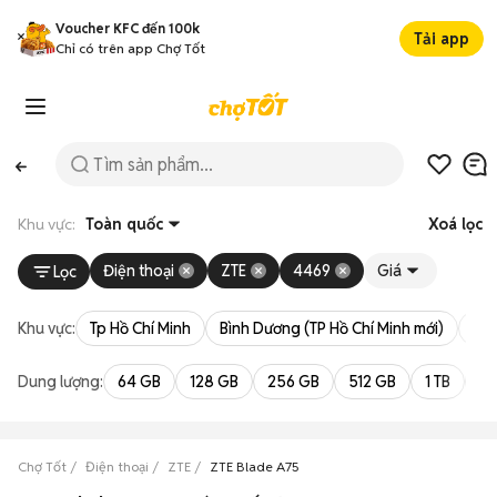
Voucher KFC đến 100k
Tải app
Chỉ có trên app Chợ Tốt
Khu vực:
Toàn quốc
Xoá lọc
Điện thoại
ZTE
4469
Giá
Lọc
Khu vực:
Tp Hồ Chí Minh
Bình Dương (TP Hồ Chí Minh mới)
Bà 
Dung lượng:
64 GB
128 GB
256 GB
512 GB
1 TB
2 
Chợ Tốt
Điện thoại
ZTE
ZTE Blade A75