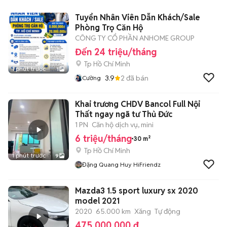
Tuyển Nhân Viên Dẫn Khách/Sale
Phòng Trọ Căn Hộ
CÔNG TY CỔ PHẦN ANHOME GROUP
Đến 24 triệu/tháng
Tp Hồ Chí Minh
1 phút trước
1
3.9
2
đã bán
Cường
Khai trương CHDV Bancol Full Nội
Thất ngay ngã tư Thủ Đức
1 PN
Căn hộ dịch vụ, mini
6 triệu/tháng
30 m²
Tp Hồ Chí Minh
1 phút trước
9
Đặng Quang Huy HiFriendz
Mazda3 1.5 sport luxury sx 2020
model 2021
2020
65.000 km
Xăng
Tự động
475.000.000 đ