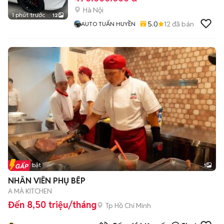
Hà Nội
1 phút trước
12
5.0
12
đã bán
AUTO TUẤN HUYỀN
Tin nổi bật
1
NHÂN VIÊN PHỤ BẾP
A MÀ KITCHEN
Đến 8,50 triệu/tháng
Tp Hồ Chí Minh