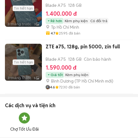
Blade A75
128 GB
Tin hết hạn
1.400.000 đ
Rẻ hơn
Kèm phụ kiện
Có đổi trả
3 tháng trước
3
Tp Hồ Chí Minh
4.7
2595
đã bán
ZTE a75, 128g, pin 5000, zin full
Blade A75
128 GB
Còn bảo hành
Tin hết hạn
1.590.000 đ
Giá tốt
Kèm phụ kiện
3 tháng trước
5
Bình Dương
(
TP Hồ Chí Minh
mới)
4.6
7230
đã bán
Các dịch vụ và tiện ích
Chợ Tốt Ưu Đãi