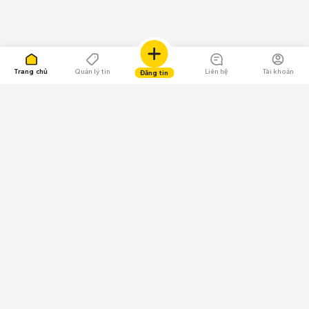
Trang chủ
Quản lý tin
Liên hệ
Tài khoản
Đăng tin
109.000 Bình chọn
Tải ứng dụng Chợ Tốt
Về Chợ Tốt
Quy chế sàn
Chính sách bảo mật
Giải quyết tranh chấp
CÔNG TY TNHH CHỢ TỐT - Người đại diện theo pháp luật: