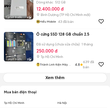
Dòng khác
512 GB
12.400.000 đ
Bình Dương
(
TP Hồ Chí Minh
mới)
1 phút trước
6
H
43
đã bán
Hiếu Mobile
Ổ cứng SSD 128 GB chuẩn 2.5
Đã sử dụng (chưa sửa chữa)
1 tháng
250.000 đ
Tp Hồ Chí Minh
1 phút trước
2
639
đã
T
4.8
Thành Linh Kiện Máy
bán
Tính Zin Theo Máy
Xem thêm
Mua bán điện thoại
Tp Hồ Chí Minh
Hà Nội