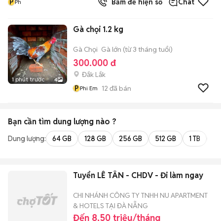
P
Bấm để hiện số
Chat
Ph
Gà chọi 1.2 kg
Gà Chọi
Gà lớn (từ 3 tháng tuổi)
300.000 đ
Đắk Lắk
1 phút trước
4
P
12
đã bán
Phi Em
Bạn cần tìm
dung lượng
nào ?
Dung lượng:
64 GB
128 GB
256 GB
512 GB
1 TB
2 
Tuyển LỄ TÂN - CHDV - Đi làm ngay
CHI NHÁNH CÔNG TY TNHH NU APARTMENT
& HOTELS TẠI ĐÀ NẴNG
Đến 8,50 triệu/tháng