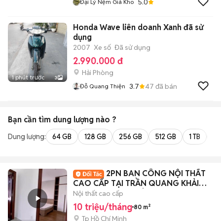
5.0
Đại Lý Nệm Giá Kho
Honda Wave liên doanh Xanh đã sử
dụng
2007
Xe số
Đã sử dụng
2.990.000 đ
Hải Phòng
1 phút trước
3
3.7
47
đã bán
Đỗ Quang Thiện
Bạn cần tìm
dung lượng
nào ?
Dung lượng:
64 GB
128 GB
256 GB
512 GB
1 TB
2 
2PN BAN CÔNG NỘI THẤT
CAO CẤP TẠI TRẦN QUANG KHẢI
QUẬN 1, TRUNG TÂM TP
Nội thất cao cấp
10 triệu/tháng
80 m²
Tp Hồ Chí Minh