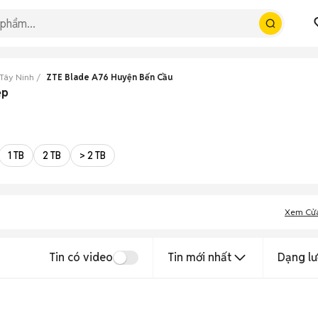
Tây Ninh
ZTE Blade A76 Huyện Bến Cầu
ẹp
1 TB
2 TB
> 2 TB
Xem Cử
Tin có video
Tin mới nhất
Dạng lư