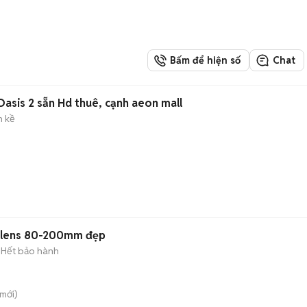
Bấm để hiện số
Chat
Oasis 2 sẵn Hd thuê, cạnh aeon mall
n kề
 lens 80-200mm đẹp
Hết bảo hành
mới)