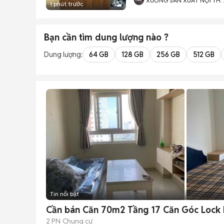
XƯỞNG SẢN XUẤT NỘI TH
1 phút trước
1
VÁN MDF
Bạn cần tìm
dung lượng
nào ?
Dung lượng:
64 GB
128 GB
256 GB
512 GB
Tin nổi bật
Cần bán Căn 70m2 Tầng 17 Căn Góc Lock 
2 PN
Chung cư