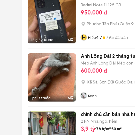
Redmi Note 11
128 GB
950.000 đ
Phường Tân Phú (Quận 9 
H
4.7
795
đã bán
Hiếu
42 giây trước
6
Anh Lông Dài 2 tháng tu
Mèo Anh Lông Dài
Mèo con (
600.000 đ
Xã Sài Sơn
(
Xã Quốc Oai
Kevin
1 phút trước
5
chính chủ cần bán nhà h
2 PN
Nhà ngõ, hẻm
3,9 tỷ
78 tr/m²
50 m²