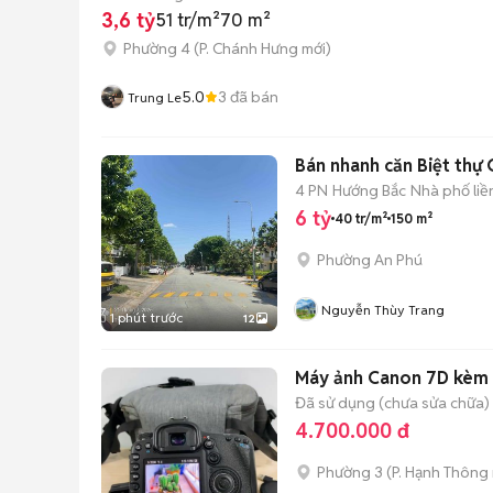
3,6 tỷ
51 tr/m²
70 m²
Phường 4
(
P. Chánh Hưng
mới)
5.0
3
đã bán
Trung Le
Bán nhanh căn Biệt thự 
4 PN
Hướng Bắc
Nhà phố liề
6 tỷ
40 tr/m²
150 m²
Phường An Phú
Nguyễn Thùy Trang
1 phút trước
12
Máy ảnh Canon 7D kèm
Đã sử dụng (chưa sửa chữa)
4.700.000 đ
Phường 3
(
P. Hạnh Thông