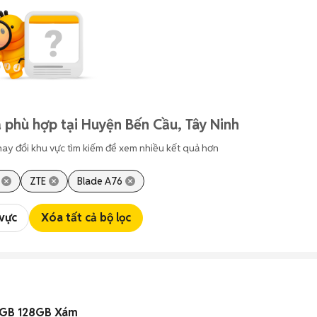
 phù hợp tại Huyện Bến Cầu, Tây Ninh
hay đổi khu vực tìm kiếm để xem nhiều kết quả hơn
ZTE
Blade A76
 vực
Xóa tất cả bộ lọc
4GB 128GB Xám