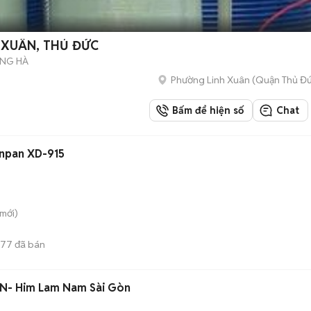
 XUÂN, THỦ ĐỨC
ƯNG HÀ
Phường Linh Xuân (Quận Thủ Đứ
Bấm để hiện số
Chat
anpan XD-915
mới)
77
đã bán
PN- Him Lam Nam Sài Gòn