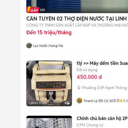
Tin nổi bật
CẦN TUYỂN 02 THỢ ĐIỆN NƯỚC TẠI LINH
CÔNG TY TNHH SẢN XUẤT LẮP RÁP VÀ THƯƠNG MẠI H
Đến 15 triệu/tháng
Lọc Nước Hưng Hà
tlý >> Máy đếm tiền Su
Đã sử dụng
450.000 đ
Phường 3
(
P. Hạnh Thông
5.0
44
Thanh Lý Đồ Cũ 30
1 phút trước
5
Chính chủ bán căn hộ 2
2 PN
Chung cư