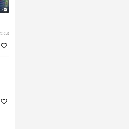
1
c cũ)