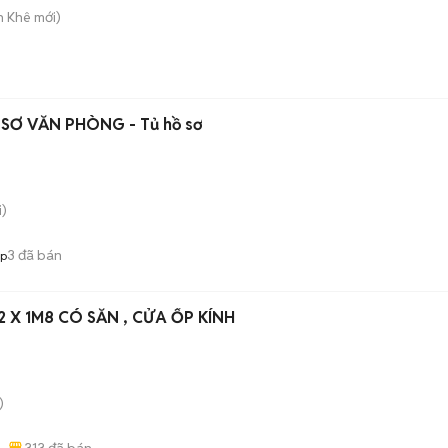
h Khê
mới)
 SƠ VĂN PHÒNG - Tủ hồ sơ
)
3
đã bán
op
2 X 1M8 CÓ SẴN , CỬA ỐP KÍNH
)
313
đã bán