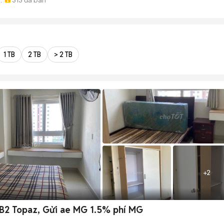
ẤT
1 TB
2 TB
> 2 TB
+
2
B2 Topaz, Gửi ae MG 1.5% phí MG