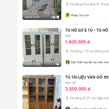
Phường Hòa Khê
(
P. Than
P
Phạm Thu Hà
1 phút trước
5
TỦ HỒ SƠ $ TỦ - TỦ HỒ
Mới
1.400.000 đ
Phường 7
(
P. An Đông
mới
N
Nội Thất Gía Rẻ Sài Gòn Sh
1 phút trước
1
TỦ TÀI LIỆU VÁN GỖ 1M
Mới
Gỗ
3.500.000 đ
Phường 10
(
P. Gò Vấp
mới