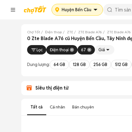
Huyện Bến Cầu
Chợ Tốt
Điện thoại
ZTE
ZTE Blade A76
ZTE Blade A76 
0 Zte Blade A76 cũ Huyện Bến Cầu, Tây Ninh đ
Lọc
Điện thoại
67
Giá
Dung lượng:
64 GB
128 GB
256 GB
512 GB
Siêu thị điện tử
Tất cả
Cá nhân
Bán chuyên