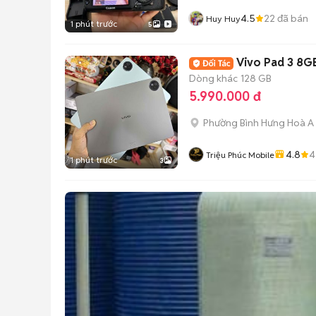
4.5
22
đã bán
Huy Huy
1 phút trước
5
Vivo Pad 3 8G
Dòng khác
128 GB
5.990.000 đ
Phường Bình Hưng Hoà A
4.8
4
Triệu Phúc Mobile
1 phút trước
3