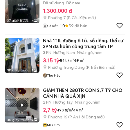
Đã sử dụng
Đồ nam
1.300.000 đ
Phường 7
(
P. Cầu Kiệu
mới)
37 giây trước
4
1.0
59
đã bán
Cà Rốt
Nhà 1T1L đường ô tô, sổ riêng, thổ cư
3PN đã hoàn công trung tâm TP
3 PN
Hướng Nam
Nhà ngõ, hẻm
3,15 tỷ
54 tr/m²
59 m²
Phường Trung Dũng
(
P. Trấn Biên
mới)
38 giây trước
9
Thu Hảo
GIẢM THÊM 280TR CÒN 2,7 TỶ CHO
CĂN NHÀ QUÁ XỊN
2 PN
Hướng Tây
Nhà ngõ, hẻm
2,7 tỷ
193 tr/m²
14 m²
Phường 16
(
P. An Hội Đông
mới)
40 giây trước
12
M
Mrs Kim