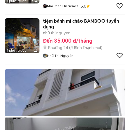
1 phút trước
6
5.0
Mai Phan HiFriendz
tiệm bánh mì chảo BAMBOO tuyển
dụng
nhữ thị nguyên
Đến 35.000 đ/tháng
Phường 24
(
P. Bình Thạnh
mới)
1 phút trước
1
Nhữ Thị Nguyên