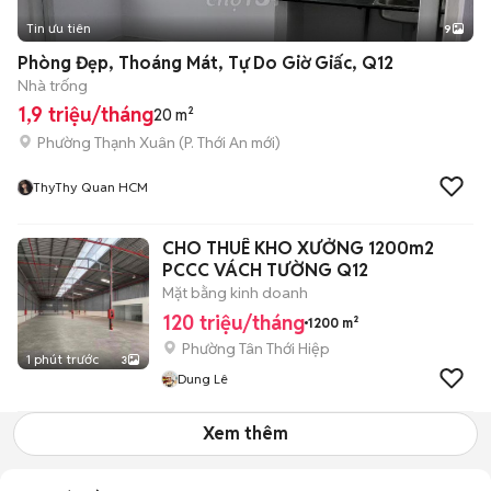
Tin ưu tiên
9
+
2
Phòng Đẹp, Thoáng Mát, Tự Do Giờ Giấc, Q12
Nhà trống
1,9 triệu/tháng
20 m²
Phường Thạnh Xuân
(
P. Thới An
mới)
ThyThy Quan HCM
CHO THUÊ KHO XƯỞNG 1200m2
PCCC VÁCH TƯỜNG Q12
Mặt bằng kinh doanh
120 triệu/tháng
1200 m²
Phường Tân Thới Hiệp
1 phút trước
3
Dung Lê
Xem thêm