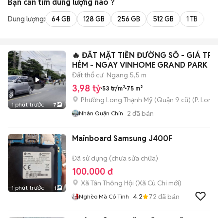
Bạn cần tìm
dung lượng
nào ?
Dung lượng:
64 GB
128 GB
256 GB
512 GB
1 TB
2 
🔥 ĐẤT MẶT TIỀN ĐƯỜNG SỐ - GIÁ TR
HẺM - NGAY VINHOME GRAND PARK
Đất thổ cư
Ngang 5,5 m
3,98 tỷ
53 tr/m²
75 m²
Phường Long Thạnh Mỹ (Quận 9 cũ)
(
P. Long
1 phút trước
7
2
đã bán
Nhân Quận Chín
Mainboard Samsung J400F
Đã sử dụng (chưa sửa chữa)
100.000 đ
Xã Tân Thông Hội
(
Xã Củ Chi
mới)
1 phút trước
1
4.2
72
đã bán
Nghèo Mà Có Tình