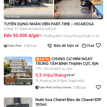
Tin nổi bật
2
TUYỂN DỤNG NHÂN VIÊN PART-TIME – HOAROSA
CÔNG TY TNHH HOAROSA GROUP
Đến 50.000 đ/giờ
Phường Bình Trưng Đông (Quận 2 cũ)
2
đã bán
Bấm để hiện số
Chat
Thiệu Phan
CHUNG CƯ MINI NGAY
TRUNG TÂM BÌNH THẠNH CỰC XỊN
1 PN
Căn hộ dịch vụ, mini
5,5 triệu/tháng
30 m²
Phường 24
(
P. Bình Thạnh
mới)
33 giây trước
8
3
đã bán
Toàn Phát VicTory Home
Nước hoa Chanel Bleu de Chanel EDP
100ml