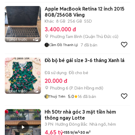
Apple MacBook Retina 12 inch 2015
8GB/256GB Vàng
Khác
8 GB
256 GB
SSD
3.400.000 đ
Phường Tam Bình (Quận Thủ Đức cũ)
1 phút trước
6
7
đã bán
Cầm Đồ Thanh Lý
Đồ bộ bé gái size 3-6 tháng Xanh lá
Đã sử dụng
Đồ cho bé
20.000 đ
Phường 6
(
P. Diên Hồng
mới)
1 phút trước
1
5.0
16
đã bán
Thuỷ Tiên
Hh 50tr nhà góc 3 mặt tiền hẻm
thông ngay Lotte
3 PN
Hướng Đông Bắc
Nhà ngõ, hẻm
4,65 tỷ
155 tr/m²
30 m²