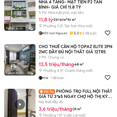
NHÀ 4 TẦNG- MẶT TIỀN P2 TÂN
BÌNH- GIÁ CHỈ 11.8 TỶ
5 PN
Nhà mặt phố, mặt tiền
11,8 tỷ
231 tr/m²
51 m²
Phường 2
(
P. Tân Sơn Hòa
mới)
1 phút trước
8
5.0
2
đã bán
BĐS Son Nguyen
CHO THUÊ CĂN HỘ TOPAZ ELITE 2PN
2WC ĐẦY ĐỦ NỘI THẤT GIÁ 12TR5
2 PN
Chung cư
12,5 triệu/tháng
68 m²
Phường 4
(
P. Chánh Hưng
mới)
1 phút trước
10
1
đã bán
Khải
PHÒNG TRỌ FULL NỘI THẤT
GIÁ TỪ 3🍠5 NGAY CHỢ HỒ THỊ KỶ
GIÁP Q3-Q10-Q5
Nội thất đầy đủ
3,6 triệu/tháng
25 m²
Phường 1
(
P. Vườn Lài
mới)