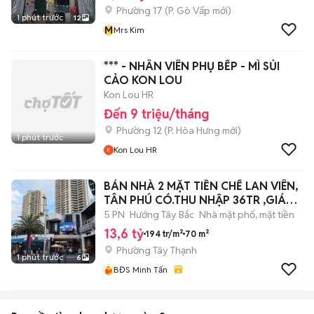
Phường 17
(
P. Gò Vấp
mới)
1 phút trước
12
M
Mrs Kim
*** - NHÂN VIÊN PHỤ BẾP - MÌ SỦI
CẢO KON LOU
Kon Lou HR
Đến 9 triệu/tháng
Phường 12
(
P. Hòa Hưng
mới)
1 phút trước
Kon Lou HR
BÁN NHÀ 2 MẶT TIỀN CHẾ LAN VIÊN,
TÂN PHÚ CÓ.THU NHẬP 36TR ,GIÁ
13.6 TY
5 PN
Hướng Tây Bắc
Nhà mặt phố, mặt tiền
13,6 tỷ
194 tr/m²
70 m²
Phường Tây Thạnh
1 phút trước
6
BĐS Minh Tấn