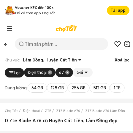
Voucher KFC đến 100k
Tải app
Chỉ có trên app Chợ Tốt
Khu vực:
Lâm Đồng, Huyện Cát Tiên
Xoá lọc
Điện thoại
67
Giá
Lọc
Dung lượng:
64 GB
128 GB
256 GB
512 GB
1 TB
2 
Chợ Tốt
Điện thoại
ZTE
ZTE Blade A76
ZTE Blade A76 Lâm Đồng
0 Zte Blade A76 cũ Huyện Cát Tiên, Lâm Đồng đẹp