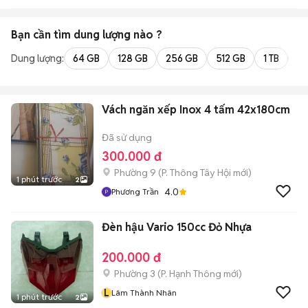
Bạn cần tìm
dung lượng
nào ?
Dung lượng:
64 GB
128 GB
256 GB
512 GB
1 TB
2 
Vách ngăn xếp Inox 4 tấm 42x180cm
Đã sử dụng
300.000 đ
Phường 9
(
P. Thông Tây Hội
mới)
1 phút trước
2
4.0
Phương Trần
Đèn hậu Vario 150cc Đỏ Nhựa
200.000 đ
Phường 3
(
P. Hạnh Thông
mới)
L
Lâm Thành Nhân
1 phút trước
2