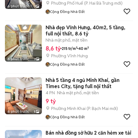
Phường Phố Huế
(
P. Hai Bà Trưng
mới)
6 phút trước
3
Cộng Đồng Nhà Đất
Nhà đẹp Vĩnh Hưng, 40m2, 5 tầng,
full nội thất, 8.6 tỷ
Nhà mặt phố, mặt tiền
8,6 tỷ
215 tr/m²
40 m²
Phường Vĩnh Hưng
6 phút trước
3
Cộng Đồng Nhà Đất
Nhà 5 tầng 4 ngủ Minh Khai, gần
Times City, tặng full nội thất
4 PN
Nhà mặt phố, mặt tiền
9 tỷ
Phường Minh Khai
(
P. Bạch Mai
mới)
6 phút trước
5
Cộng Đồng Nhà Đất
Bán nhà đồng sở hữu 2 căn hẻm xe tải