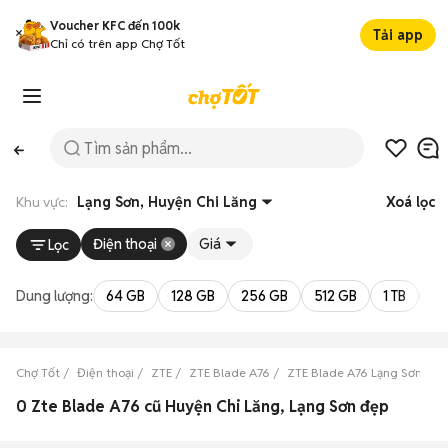
Voucher KFC đến 100k
Tải app
Chỉ có trên app Chợ Tốt
Khu vực:
Lạng Sơn, Huyện Chi Lăng
Xoá lọc
Điện thoại
Giá
Lọc
Dung lượng:
64 GB
128 GB
256 GB
512 GB
1 TB
2 
Chợ Tốt
Điện thoại
ZTE
ZTE Blade A76
ZTE Blade A76 Lạng Sơn
Z
0 Zte Blade A76 cũ Huyện Chi Lăng, Lạng Sơn đẹp