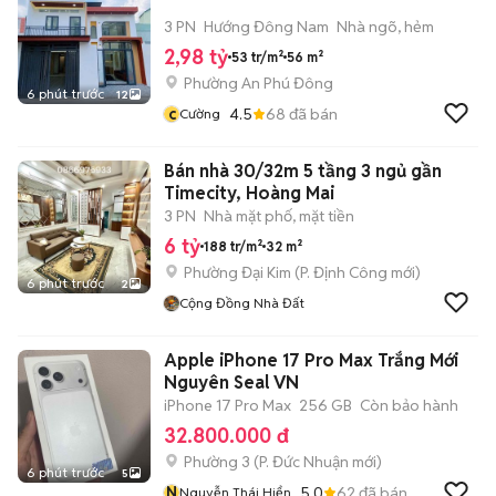
3 PN
Hướng Đông Nam
Nhà ngõ, hẻm
2,98 tỷ
53 tr/m²
56 m²
Phường An Phú Đông
6 phút trước
12
c
4.5
68
đã bán
Cường
Bán nhà 30/32m 5 tầng 3 ngủ gần
Timecity, Hoàng Mai
3 PN
Nhà mặt phố, mặt tiền
6 tỷ
188 tr/m²
32 m²
Phường Đại Kim
(
P. Định Công
mới)
6 phút trước
2
Cộng Đồng Nhà Đất
Apple iPhone 17 Pro Max Trắng Mới
Nguyên Seal VN
iPhone 17 Pro Max
256 GB
Còn bảo hành
32.800.000 đ
Phường 3
(
P. Đức Nhuận
mới)
6 phút trước
5
N
5.0
62
đã bán
Nguyễn Thái Hiển