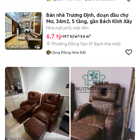
Bán nhà Trương Định, đoạn đầu chợ
Mơ, 34m2, 5 tầng, gần Bách Kinh Xây
Nhà mặt phố, mặt tiền
6,7 tỷ
197 tr/m²
34 m²
Phường Đồng Tâm
(
P. Bạch Mai
mới)
7 phút trước
4
Cộng Đồng Nhà Đất