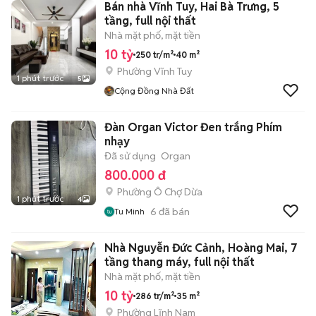
Bán nhà Vĩnh Tuy, Hai Bà Trưng, 5
tầng, full nội thất
Nhà mặt phố, mặt tiền
10 tỷ
250 tr/m²
40 m²
Phường Vĩnh Tuy
1 phút trước
5
Cộng Đồng Nhà Đất
Đàn Organ Victor Đen trắng Phím
nhạy
Đã sử dụng
Organ
800.000 đ
Phường Ô Chợ Dừa
1 phút trước
4
6
đã bán
Tu Minh
Nhà Nguyễn Đức Cảnh, Hoàng Mai, 7
tầng thang máy, full nội thất
Nhà mặt phố, mặt tiền
10 tỷ
286 tr/m²
35 m²
Phường Lĩnh Nam