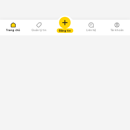
Trang chủ
Quản lý tin
Liên hệ
Tài khoản
Đăng tin
109.000 Bình chọn
Tải ứng dụng Chợ Tốt
Về Chợ Tốt
Quy chế sàn
Chính sách bảo mật
Giải quyết tranh chấp
CÔNG TY TNHH CHỢ TỐT - Người đại diện theo pháp luật:
Nguyễn Trọng Tấn; GPDKKD: 0312120782 do Sở KH & ĐT TP.HCM cấp ngày
11/01/2013;