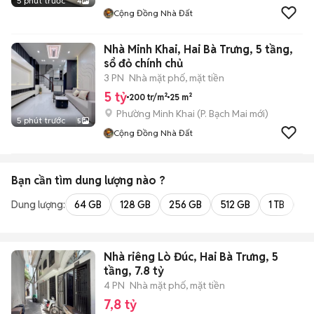
5 phút trước
4
Cộng Đồng Nhà Đất
Nhà Minh Khai, Hai Bà Trưng, 5 tầng,
sổ đỏ chính chủ
3 PN
Nhà mặt phố, mặt tiền
5 tỷ
200 tr/m²
25 m²
Phường Minh Khai
(
P. Bạch Mai
mới)
5 phút trước
5
Cộng Đồng Nhà Đất
Bạn cần tìm
dung lượng
nào ?
Dung lượng:
64 GB
128 GB
256 GB
512 GB
1 TB
2 
Nhà riêng Lò Đúc, Hai Bà Trưng, 5
tầng, 7.8 tỷ
4 PN
Nhà mặt phố, mặt tiền
7,8 tỷ