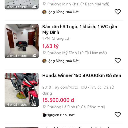
Phường Minh Khai
(
P. Bạch Mai
mới)
3 phút trước
5
Cộng Đồng Nhà Đất
Bán căn hộ 1 ngủ, 1 khách, 1 WC gần
Mỹ Đình
1 PN
Chung cư
1,63 tỷ
Phường Mỹ Đình 1
(
P. Từ Liêm
mới)
3 phút trước
3
Cộng Đồng Nhà Đất
Honda Winner 150 49.000km Đỏ đen
2018
Tay côn/Moto
100 - 175 cc
Đã sử
dụng
15.500.000 đ
4 phút trước
5
Phường Lê Bình
(
P. Cái Răng
mới)
Nguyen Hao Phat