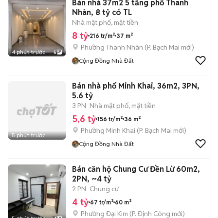
Bán nhà 37m2 5 tầng phố Thanh
Nhàn, 8 tỷ có TL
Nhà mặt phố, mặt tiền
8 tỷ
216 tr/m²
37 m²
Phường Thanh Nhàn
(
P. Bạch Mai
mới)
4 phút trước
5
Cộng Đồng Nhà Đất
Bán nhà phố Minh Khai, 36m2, 3PN,
5.6 tỷ
3 PN
Nhà mặt phố, mặt tiền
5,6 tỷ
156 tr/m²
36 m²
Phường Minh Khai
(
P. Bạch Mai
mới)
5 phút trước
Cộng Đồng Nhà Đất
Bán căn hộ Chung Cư Đền Lừ 60m2,
2PN, ~4 tỷ
2 PN
Chung cư
4 tỷ
67 tr/m²
60 m²
Phường Đại Kim
(
P. Định Công
mới)