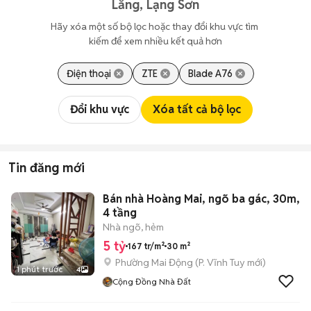
Lăng, Lạng Sơn
Hãy xóa một số bộ lọc hoặc thay đổi khu vực tìm 
kiếm để xem nhiều kết quả hơn
Điện thoại
ZTE
Blade A76
Đổi khu vực
Xóa tất cả bộ lọc
Tin đăng mới
Bán nhà Hoàng Mai, ngõ ba gác, 30m,
4 tầng
Nhà ngõ, hẻm
5 tỷ
167 tr/m²
30 m²
Phường Mai Động
(
P. Vĩnh Tuy
mới)
1 phút trước
4
Cộng Đồng Nhà Đất