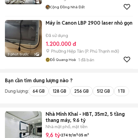
3 phút trước
5
Cộng Đồng Nhà Đất
Máy in Canon LBP 2900 laser nhỏ gọn
Đã sử dụng
1.200.000 đ
Phường Hiệp Tân
(
P. Phú Thạnh
mới)
3 phút trước
3
Đ
1
đã bán
Đỗ Quang Hoà
Bạn cần tìm
dung lượng
nào ?
Dung lượng:
64 GB
128 GB
256 GB
512 GB
1 TB
2 
Nhà Minh Khai - HBT, 35m2, 5 tầng
thang máy, 9.6 tỷ
Nhà mặt phố, mặt tiền
9,6 tỷ
274 tr/m²
35 m²