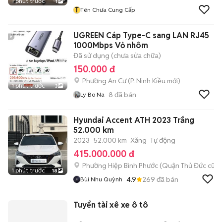
1 phút trước
1
T
Tên Chưa Cung Cấp
UGREEN Cáp Type-C sang LAN RJ45
1000Mbps Vỏ nhôm
Đã sử dụng (chưa sửa chữa)
150.000 đ
Phường An Cư
(
P. Ninh Kiều
mới)
1 phút trước
3
8
đã bán
Ly Bo Na
Hyundai Accent ATH 2023 Trắng
52.000 km
2023
52.000 km
Xăng
Tự động
415.000.000 đ
Phường Hiệp Bình Phước (Quận Thủ Đức cũ)
1 phút trước
18
4.9
269
đã bán
Bùi Nhu Quỳnh
Tuyển tài xê xe ô tô