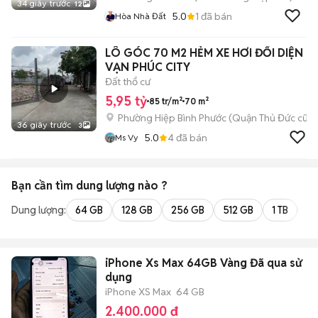
34 giây trước
12
5.0
1
đã bán
Hòa Nhà Đất
LÔ GÓC 70 M2 HẺM XE HƠI ĐỐI DIỆN
VẠN PHÚC CITY
Đất thổ cư
5,95 tỷ
85 tr/m²
70 m²
Phường Hiệp Bình Phước (Quận Thủ Đức cũ)
36 giây trước
3
5.0
4
đã bán
Ms Vy
Bạn cần tìm
dung lượng
nào ?
Dung lượng:
64 GB
128 GB
256 GB
512 GB
1 TB
2 
iPhone Xs Max 64GB Vàng Đã qua sử
dụng
iPhone XS Max
64 GB
2.400.000 đ