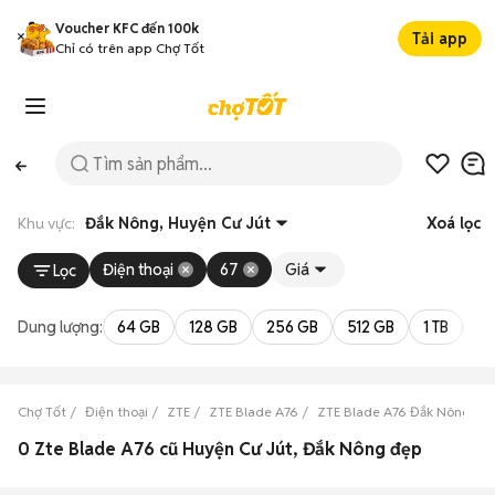
Voucher KFC đến 100k
Tải app
Chỉ có trên app Chợ Tốt
Khu vực:
Đắk Nông, Huyện Cư Jút
Xoá lọc
Điện thoại
67
Giá
Lọc
Dung lượng:
64 GB
128 GB
256 GB
512 GB
1 TB
2 
Chợ Tốt
Điện thoại
ZTE
ZTE Blade A76
ZTE Blade A76 Đắk Nông
0 Zte Blade A76 cũ Huyện Cư Jút, Đắk Nông đẹp