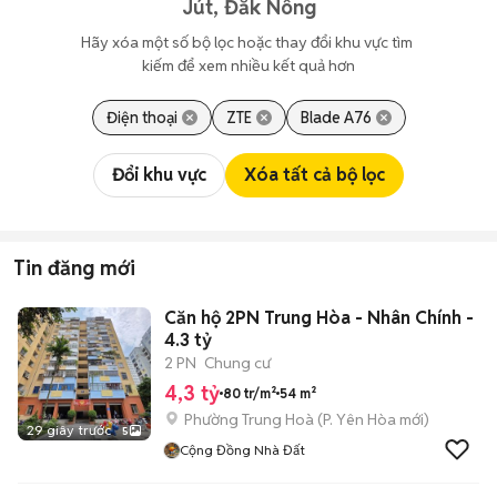
Jút, Đắk Nông
Hãy xóa một số bộ lọc hoặc thay đổi khu vực tìm 
kiếm để xem nhiều kết quả hơn
Điện thoại
ZTE
Blade A76
Đổi khu vực
Xóa tất cả bộ lọc
Tin đăng mới
Căn hộ 2PN Trung Hòa - Nhân Chính -
4.3 tỷ
2 PN
Chung cư
4,3 tỷ
80 tr/m²
54 m²
Phường Trung Hoà
(
P. Yên Hòa
mới)
29 giây trước
5
Cộng Đồng Nhà Đất