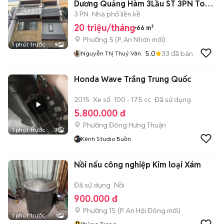
Dương Quảng Hàm 3Lầu ST 3PN To
20tr
3 PN
Nhà phố liền kề
20 triệu/tháng
66 m²
Phường 5
(
P. An Nhơn
mới)
1 phút trước
9
5.0
33
đã bán
Nguyễn Thị Thuý Vân
Honda Wave Trắng Trung Quốc
2015
Xe số
100 - 175 cc
Đã sử dụng
5.800.000 đ
Phường Đông Hưng Thuận
1 phút trước
7
Kênh Studio Buồn
Nồi nấu công nghiệp Kim loại Xám
Đã sử dụng
Nồi
900.000 đ
Phường 15
(
P. An Hội Đông
mới)
1 phút trước
1