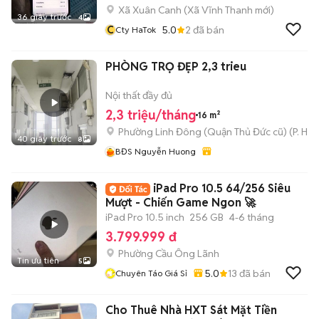
Xã Xuân Canh
(
Xã Vĩnh Thanh
mới)
36 giây trước
4
C
5.0
2
đã bán
Cty HaTok
PHÒNG TRỌ ĐẸP 2,3 trieu
Nội thất đầy đủ
2,3 triệu/tháng
16 m²
Phường Linh Đông (Quận Thủ Đức cũ)
(
P. Hiệ
40 giây trước
8
BĐS Nguyễn Huong
iPad Pro 10.5 64/256 Siêu
Mượt - Chiến Game Ngon 🚀
iPad Pro 10.5 inch
256 GB
4-6 tháng
3.799.999 đ
Phường Cầu Ông Lãnh
Tin ưu tiên
5
5.0
13
đã bán
Chuyên Táo Giá Sỉ
Cho Thuê Nhà HXT Sát Mặt Tiền