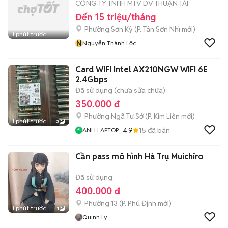
CÔNG TY TNHH MTV DV THUẬN TÀI
Đến 15 triệu/tháng
Phường Sơn Kỳ
(
P. Tân Sơn Nhì
mới)
1 phút trước
N
Nguyễn Thành Lộc
Card WIFI Intel AX210NGW WIFI 6E
2.4Gbps
Đã sử dụng (chưa sửa chữa)
350.000 đ
Phường Ngã Tư Sở
(
P. Kim Liên
mới)
1 phút trước
3
4.9
15
đã bán
ANH LAPTOP
Cần pass mô hình Hà Trụ Muichiro
Đã sử dụng
400.000 đ
Phường 13
(
P. Phú Định
mới)
1 phút trước
1
Quinn Ly