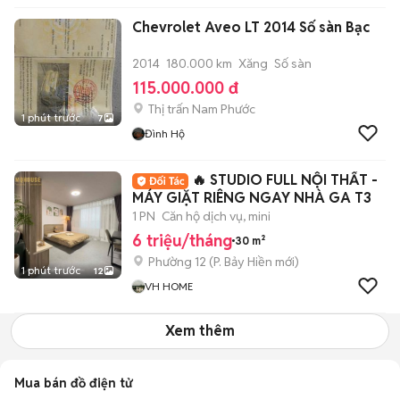
Chevrolet Aveo LT 2014 Số sàn Bạc
2014
180.000 km
Xăng
Số sàn
115.000.000 đ
Thị trấn Nam Phước
1 phút trước
7
Đình Hộ
🔥 STUDIO FULL NỘI THẤT -
MÁY GIẶT RIÊNG NGAY NHÀ GA T3
1 PN
Căn hộ dịch vụ, mini
6 triệu/tháng
30 m²
Phường 12
(
P. Bảy Hiền
mới)
1 phút trước
12
VH HOME
Xem thêm
Mua bán đồ điện tử