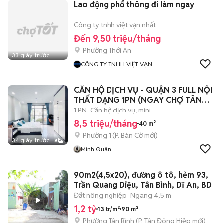
Lao động phổ thông đi làm ngay
Công ty tnhh việt vạn nhất
Đến 9,50 triệu/tháng
Phường Thới An
33 giây trước
CÔNG TY TNHH VIỆT VẠN
NHẤT
CĂN HỘ DỊCH VỤ - QUẬN 3 FULL NỘI
THẤT DẠNG 1PN (NGAY CHỢ TÂN
ĐỊNH)
1 PN
Căn hộ dịch vụ, mini
8,5 triệu/tháng
40 m²
Phường 1
(
P. Bàn Cờ
mới)
34 giây trước
8
Minh Quân
90m2(4,5x20), đường ô tô, hẻm 93,
Trần Quang Diệu, Tân Bình, Dĩ An, BD
Đất nông nghiệp
Ngang 4,5 m
1,2 tỷ
13 tr/m²
90 m²
Phường Tân Bình
(
P. Tân Đông Hiệp
mới)