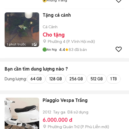
P
Phùng Trang
Tặng cá cảnh
Cá Cảnh
Cho tặng
Phường 4
(
P. Vĩnh Hội
mới)
1 phút trước
2
4.4
83
đã bán
An Ng
Bạn cần tìm
dung lượng
nào ?
Dung lượng:
64 GB
128 GB
256 GB
512 GB
1 TB
2 
Piaggio Vespa Trắng
2012
Tay ga
Đã sử dụng
6.000.000 đ
Phường Quán Trữ
(
P. Phù Liễn
mới)