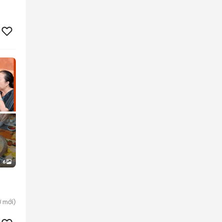
6
ờ
mới)