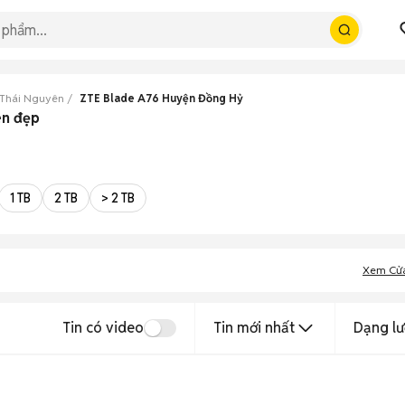
 Thái Nguyên
ZTE Blade A76 Huyện Đồng Hỷ
ên đẹp
1 TB
2 TB
> 2 TB
Xem Cử
Tin có video
Tin mới nhất
Dạng lư