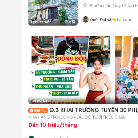
Phường Tân Quy
(
P. Tân 
5.0
1
đã bán
Quốc Đạt
1 phút trước
11
Tin nổi bật
Q.3 KHAI TRƯƠNG TUYỂN 30 PH
NHÀ HÀNG TIAN LONG - LẨU BÒ TƯƠI TRIỀU CHÂU
Đến 10 triệu/tháng