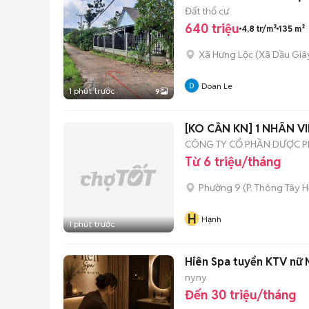
Đất thổ cư
640 triệu
4,8 tr/m²
135 m²
Xã Hưng Lộc
(
Xã Dầu Giâ
Doan Le
1 phút trước
9
[KO CẦN KN] 1 NHÂN V
CÔNG TY CỔ PHẦN DƯỢC 
Từ 6 triệu/tháng
Phường 9
(
P. Thông Tây H
H
Hạnh
1 phút trước
Hiên Spa tuyển KTV nữ
nyny
Đến 30 triệu/tháng