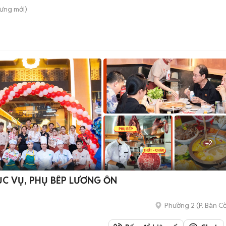
Hưng
mới)
+
2
ỤC VỤ, PHỤ BẾP LƯƠNG ỔN
Phường 2
(
P. Bàn C