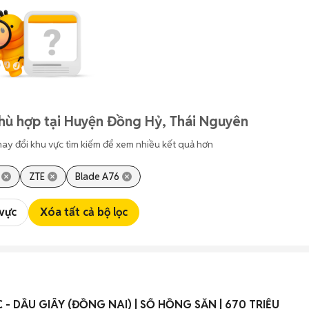
hù hợp tại Huyện Đồng Hỷ, Thái Nguyên
hay đổi khu vực tìm kiếm để xem nhiều kết quả hơn
ZTE
Blade A76
 vực
Xóa tất cả bộ lọc
- DẦU GIÂY (ĐỒNG NAI) | SỔ HỒNG SẴN | 670 TRIỆU