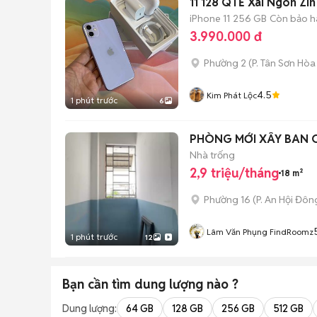
11 128 QTẾ Xài Ngon Zi
iPhone 11
256 GB
Còn bảo h
3.990.000 đ
Phường 2
(
P. Tân Sơn Hòa
4.5
Kim Phát Lộc
1 phút trước
6
PHÒNG MỚI XÂY BAN C
Nhà trống
2,9 triệu/tháng
18 m²
Phường 16
(
P. An Hội Đôn
Lâm Văn Phụng FindRoomz
1 phút trước
12
Bạn cần tìm
dung lượng
nào ?
Dung lượng:
64 GB
128 GB
256 GB
512 GB