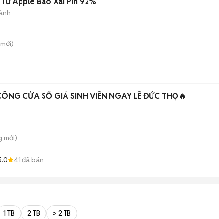
n Từ Apple Bao Xài Pin 92%
ành
mới)
ÔNG CỬA SỔ GIÁ SINH VIÊN NGAY LÊ ĐỨC THỌ🔥
g
mới)
5.0
41
đã bán
1 TB
2 TB
> 2 TB