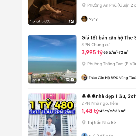
Phường An Phú (Quận 2 c
Nyny
1 phút trước
2
Giá tốt bán căn hộ The 
3 PN
Chung cư
3,995 tỷ
55 tr/m²
72 m²
Phường Thắng Tam
(
P. Vũ
Thảo Căn Hộ BĐS Vũng Tàu
1 phút trước
5
2 PN
Nhà ngõ, hẻm
1,48 tỷ
45 tr/m²
33 m²
Thị trấn Nhà Bè
3
đã bán