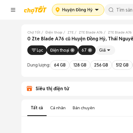
Huyện Đồng Hỷ
Chợ Tốt
Điện thoại
ZTE
ZTE Blade A76
ZTE Blade A76
0 Zte Blade A76 cũ Huyện Đồng Hỷ, Thái Nguy
Lọc
Điện thoại
67
Giá
Dung lượng:
64 GB
128 GB
256 GB
512 GB
Siêu thị điện tử
Tất cả
Cá nhân
Bán chuyên