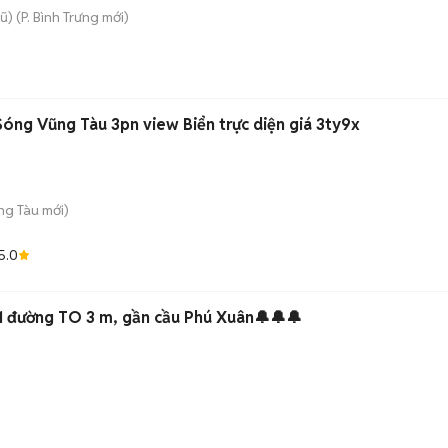
ũ)
(
P. Bình Trưng
mới)
Sóng Vũng Tàu 3pn view Biển trực diện giá 3ty9x
ng Tàu
mới)
5.0
🔔🔔🔔nhà đẹp 1 lầu, 3x11 đường TO 3 m, gần cầu Phú Xuân🔔🔔🔔