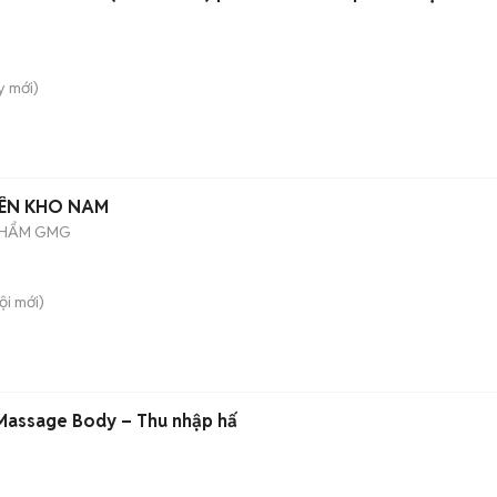
y
mới)
IÊN KHO NAM
PHẨM GMG
ội
mới)
 Massage Body – Thu nhập hấ