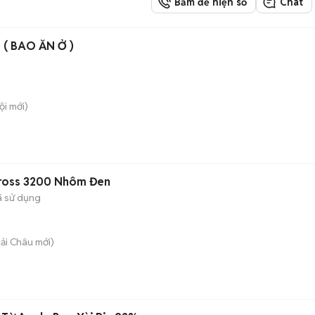
Bấm để hiện số
Chat
( BAO ĂN Ở )
ội
mới)
 Cross 3200 Nhôm Đen
 sử dụng
Hải Châu
mới)