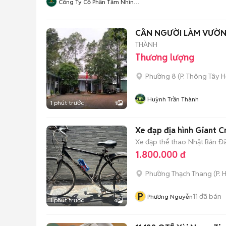
Công Ty Cổ Phần Tầm Nhìn
Quôc Tế Aladdin
CẦN NGƯỜI LÀM VƯỜN 
THÀNH
Thương lượng
Phường 8
(
P. Thông Tây H
Huỳnh Trần Thành
1 phút trước
1
Xe đạp địa hình Giant
Xe đạp thể thao
Nhật Bản
Đã
1.800.000 đ
Phường Thạch Thang
(
P. 
P
11
đã bán
Phương Nguyễn
1 phút trước
4