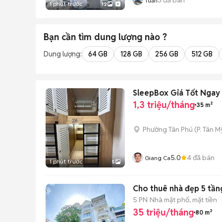
Tuấn
1 phút trước
12
Bạn cần tìm
dung lượng
nào ?
Dung lượng:
64 GB
128 GB
256 GB
512 GB
SleepBox Giá Tốt Ngay 
1,3 triệu/tháng
35 m²
Phường Tân Phú
(
P. Tân My
5.0
4
đã bán
Giang Ca
1 phút trước
5
Cho thuê nhà đẹp 5 tầng
5 PN
Nhà mặt phố, mặt tiền
35 triệu/tháng
80 m²