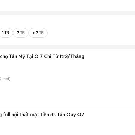
1 TB
2 TB
> 2 TB
chọ Tân Mỹ Tại Q 7 Chỉ Từ 1tr3/Tháng
̃
mới)
 full nội thất mặt tiền đs Tân Quy Q7