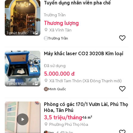
Tuyển dụng nhân viên pha chế
Trường Trần
Thương lượng
Xã Vĩnh Tân
1 phút trước
4
Trường Trần
Máy khắc laser CO2 3020B Kim loại
Đã sử dụng
5.000.000 đ
Xã Thới Tam Thôn
(
Xã Đông Thạnh
mới)
1 phút trước
6
Minh Quốc
Phòng có gác 170/1 Vườn Lài, Phú Thọ
Hòa, Tân Phú
3,5 triệu/tháng
16 m²
Phường Phú Thọ Hòa
6
đã bán
Yen