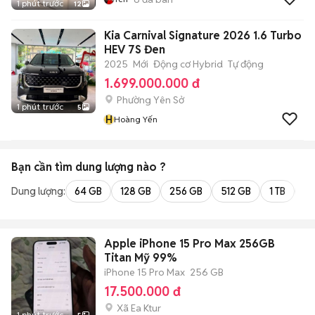
1 phút trước
12
Kia Carnival Signature 2026 1.6 Turbo
HEV 7S Đen
2025
Mới
Động cơ Hybrid
Tự động
1.699.000.000 đ
Phường Yên Sở
1 phút trước
5
H
Hoàng Yến
Bạn cần tìm
dung lượng
nào ?
Dung lượng:
64 GB
128 GB
256 GB
512 GB
1 TB
2 
Apple iPhone 15 Pro Max 256GB
Titan Mỹ 99%
iPhone 15 Pro Max
256 GB
17.500.000 đ
Xã Ea Ktur
1 phút trước