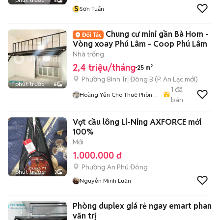
5
S
Sơn Tuấn
Chung cư mini gần Bà Hom -
Vòng xoay Phú Lâm - Coop Phú Lâm
Nhà trống
2,4 triệu/tháng
25 m²
Phường Bình Trị Đông B
(
P. An Lạc
mới)
1 phút trước
6
1
đã
Hoàng Yến Cho Thuê Phòng
bán
- CHDV TpHCM
Vợt cầu lông Li-Ning AXFORCE mới
100%
Mới
1.000.000 đ
Phường An Phú Đông
1 phút trước
3
Nguyễn Minh Luân
Phòng duplex giá rẻ ngay emart phan
văn trị