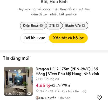
Bôi, Hòa Bình
Hãy xóa một số bộ lọc hoặc thay đổi khu vực tìm 
kiếm để xem nhiều kết quả hơn
Điện thoại
ZTE
Blade A76
Đổi khu vực
Xóa tất cả bộ lọc
Tin đăng mới
Dragon Hill 2 | 75m (2PN-2WC) | Sổ
Hồng | View Phú Mỹ Hưng. Nhà xinh
2 PN
Chung cư
4,65 tỷ
62 tr/m²
75 m²
Xã Phước Kiển
(
Xã Nhà Bè
mới)
1 phút trước
12
1
đã bán
Huy Nguyễn