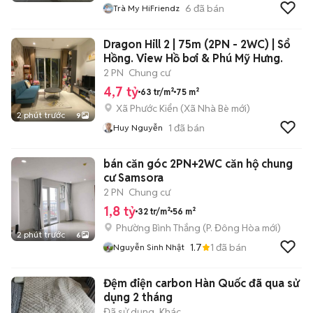
6
đã bán
Trà My HiFriendz
Dragon Hill 2 | 75m (2PN - 2WC) | Sổ
Hồng. View Hồ bơi & Phú Mỹ Hưng.
2 PN
Chung cư
4,7 tỷ
63 tr/m²
75 m²
Xã Phước Kiển
(
Xã Nhà Bè
mới)
2 phút trước
9
1
đã bán
Huy Nguyễn
bán căn góc 2PN+2WC căn hộ chung
cư Samsora
2 PN
Chung cư
1,8 tỷ
32 tr/m²
56 m²
Phường Bình Thắng
(
P. Đông Hòa
mới)
2 phút trước
6
1.7
1
đã bán
Nguyễn Sinh Nhật
Đệm điện carbon Hàn Quốc đã qua sử
dụng 2 tháng
Đã sử dụng
Khác