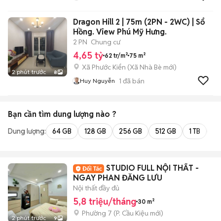
Dragon Hill 2 | 75m (2PN - 2WC) | Sổ
Hồng. View Phú Mỹ Hưng.
2 PN
Chung cư
4,65 tỷ
62 tr/m²
75 m²
Xã Phước Kiển
(
Xã Nhà Bè
mới)
2 phút trước
8
1
đã bán
Huy Nguyễn
Bạn cần tìm
dung lượng
nào ?
Dung lượng:
64 GB
128 GB
256 GB
512 GB
1 TB
2 
STUDIO FULL NỘI THẤT -
NGAY PHAN ĐĂNG LƯU
Nội thất đầy đủ
5,8 triệu/tháng
30 m²
Phường 7
(
P. Cầu Kiệu
mới)
2 phút trước
9