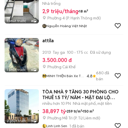
Nhà trống
2,9 triệu/tháng
18 m²
Phường 4
(
P. Hạnh Thông
mới)
1 phút trước
8
Nguyễn Hoàng Việt Nhật
attila
2013
Tay ga
100 - 175 cc
Đã sử dụng
3.500.000 đ
Phường Cái Khế
1 phút trước
6
680
đã
M
4.8
MINH THIỆN Bán Xe Trả
bán
Góp
TÒA NHÀ 9 TẦNG 30 PHÒNG CHO
THUÊ 1.5 TỶ/ NĂM - MẶT ĐẠI LỘ
THĂNG LONG
nhiều hơn 10 PN
Nhà mặt phố, mặt tiền
38,897 tỷ
259 tr/m²
150 m²
Phường Mễ Trì
(
P. Từ Liêm
mới)
2 phút trước
9
L
1
đã bán
Linh Linh Sen