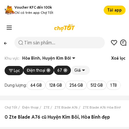
Voucher KFC đến 100k
Tải app
Chỉ có trên app Chợ Tốt
Khu vực:
Hòa Bình, Huyện Kim Bôi
Xoá lọc
Điện thoại
67
Giá
Lọc
Dung lượng:
64 GB
128 GB
256 GB
512 GB
1 TB
2 
Chợ Tốt
Điện thoại
ZTE
ZTE Blade A76
ZTE Blade A76 Hòa Bình
Z
0 Zte Blade A76 cũ Huyện Kim Bôi, Hòa Bình đẹp