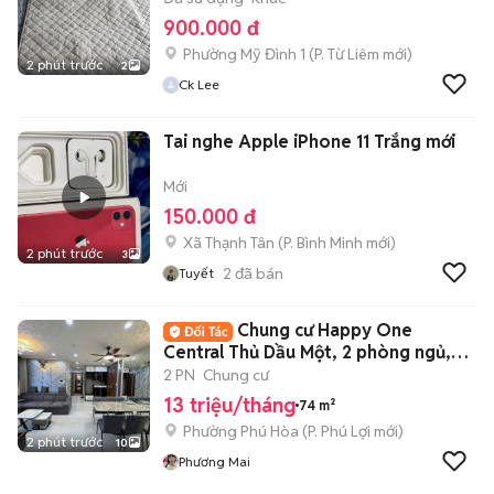
900.000 đ
Phường Mỹ Đình 1
(
P. Từ Liêm
mới)
2 phút trước
2
Ck Lee
Tai nghe Apple iPhone 11 Trắng mới
Mới
150.000 đ
Xã Thạnh Tân
(
P. Bình Minh
mới)
2 phút trước
3
2
đã bán
Tuyết
Chung cư Happy One
Central Thủ Dầu Một, 2 phòng ngủ,
Full nội thất
2 PN
Chung cư
13 triệu/tháng
74 m²
Phường Phú Hòa
(
P. Phú Lợi
mới)
2 phút trước
10
Phương Mai