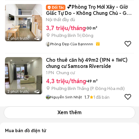
💕Phòng Trọ Mới Xây - Giờ
Giấc Tự Do - Không Chung Chủ - Gác
Cao 💕
Nội thất đầy đủ
3,7 triệu/tháng
30 m²
Phường Bình Trị Đông
2 phút trước
4
Phòng Đẹp Của Bạnnnnn
Cho thuê căn hộ 49m2 (1PN + 1WC)
chung cư Samsora Riverside
1 PN
Chung cư
4,3 triệu/tháng
49 m²
Phường Bình Thắng
(
P. Đông Hòa
mới)
2 phút trước
4
1.7
1
đã bán
Nguyễn Sinh Nhật
Xem thêm
Mua bán đồ điện tử