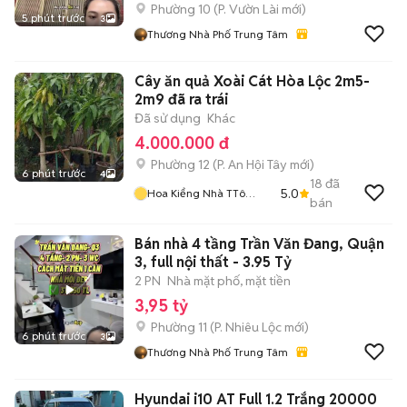
Phường 10
(
P. Vườn Lài
mới)
5 phút trước
3
Thương Nhà Phố Trung Tâm
Cây ăn quả Xoài Cát Hòa Lộc 2m5-
2m9 đã ra trái
Đã sử dụng
Khác
4.000.000 đ
Phường 12
(
P. An Hội Tây
mới)
6 phút trước
4
18
đã
5.0
Hoa Kiểng Nhà TTô
bán
KKem
Bán nhà 4 tầng Trần Văn Đang, Quận
3, full nội thất - 3.95 Tỷ
2 PN
Nhà mặt phố, mặt tiền
3,95 tỷ
Phường 11
(
P. Nhiêu Lộc
mới)
6 phút trước
3
Thương Nhà Phố Trung Tâm
Hyundai i10 AT Full 1.2 Trắng 20000