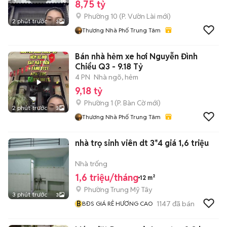
8,75 tỷ
Phường 10
(
P. Vườn Lài
mới)
2 phút trước
3
Thương Nhà Phố Trung Tâm
Bán nhà hẻm xe hơi Nguyễn Đình
Chiểu Q3 - 9.18 Tỷ
4 PN
Nhà ngõ, hẻm
9,18 tỷ
Phường 1
(
P. Bàn Cờ
mới)
2 phút trước
3
Thương Nhà Phố Trung Tâm
nhà trọ sinh viên dt 3*4 giá 1,6 triệu
Nhà trống
1,6 triệu/tháng
12 m²
Phường Trung Mỹ Tây
3 phút trước
3
B
1147
đã bán
BĐS GIÁ RẺ HƯƠNG CAO