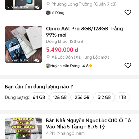
Phường Long Trường (Quận 9 cũ)
2 phút trước
3
Lê Dũng
Oppo A6t Pro 8GB/128GB Trắng
99% mới
Dòng khác
128 GB
5.490.000 đ
Xã Lộc Bổn
(
Xã Hưng Lộc
mới)
2 phút trước
4
4.6
Huỳnh Văn Đông
Bạn cần tìm
dung lượng
nào ?
Dung lượng:
64 GB
128 GB
256 GB
512 GB
1 TB
2 
Bán Nhà Nguyễn Ngọc Lộc Q10 Ô Tô
Vào Nhà 5 Tầng - 8.75 Tỷ
4 PN
Nhà ngõ, hẻm