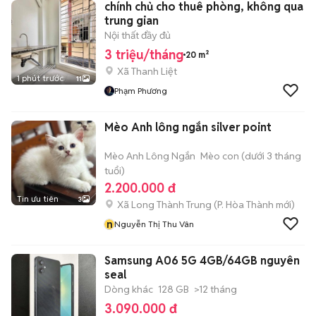
chính chủ cho thuê phòng, không qua
trung gian
Nội thất đầy đủ
3 triệu/tháng
20 m²
Xã Thanh Liệt
1 phút trước
11
Phạm Phương
Mèo Anh lông ngắn silver point
Mèo Anh Lông Ngắn
Mèo con (dưới 3 tháng
tuổi)
2.200.000 đ
Tin ưu tiên
3
Xã Long Thành Trung
(
P. Hòa Thành
mới)
n
Nguyễn Thị Thu Vân
Samsung A06 5G 4GB/64GB nguyên
seal
Dòng khác
128 GB
>12 tháng
3.090.000 đ