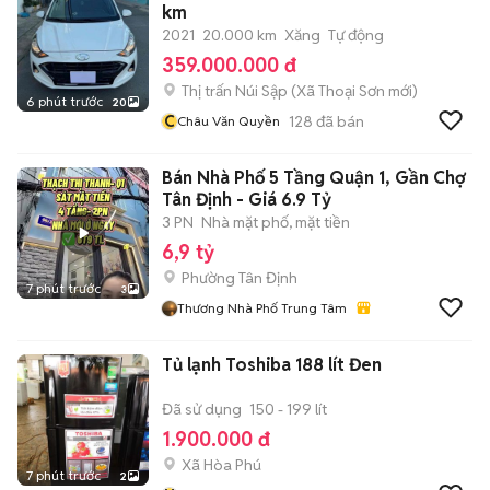
km
2021
20.000 km
Xăng
Tự động
359.000.000 đ
Thị trấn Núi Sập
(
Xã Thoại Sơn
mới)
6 phút trước
20
C
128
đã bán
Châu Văn Quyền
Bán Nhà Phố 5 Tầng Quận 1, Gần Chợ
Tân Định - Giá 6.9 Tỷ
3 PN
Nhà mặt phố, mặt tiền
6,9 tỷ
Phường Tân Định
7 phút trước
3
Thương Nhà Phố Trung Tâm
Tủ lạnh Toshiba 188 lít Đen
Đã sử dụng
150 - 199 lít
1.900.000 đ
Xã Hòa Phú
7 phút trước
2