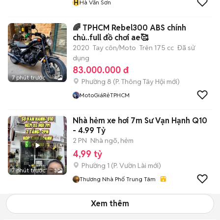
H
Hà Văn Sơn
🌈 TPHCM Rebel300 ABS chính
chủ..full đồ chơi ae🥰
2020
Tay côn/Moto
Trên 175 cc
Đã sử
dụng
83.000.000 đ
7 phút trước
4
Phường 8
(
P. Thông Tây Hội
mới)
MotoGiáRẻTPHCM
Nhà hẻm xe hơi 7m Sư Vạn Hạnh Q10
- 4.99 Tỷ
2 PN
Nhà ngõ, hẻm
4,99 tỷ
Phường 1
(
P. Vườn Lài
mới)
7 phút trước
3
Thương Nhà Phố Trung Tâm
Xem thêm