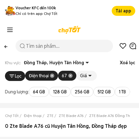
Voucher KFC đến 100k
Tải app
Chỉ có trên app Chợ Tốt
Khu vực:
Đồng Tháp, Huyện Tân Hồng
Xoá lọc
Điện thoại
67
Giá
Lọc
Dung lượng:
64 GB
128 GB
256 GB
512 GB
1 TB
2 
Chợ Tốt
Điện thoại
ZTE
ZTE Blade A76
ZTE Blade A76 Đồng Tháp
0 Zte Blade A76 cũ Huyện Tân Hồng, Đồng Tháp đẹp