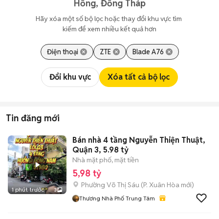
Hồng, Đồng Tháp
Hãy xóa một số bộ lọc hoặc thay đổi khu vực tìm 
kiếm để xem nhiều kết quả hơn
Điện thoại
ZTE
Blade A76
Đổi khu vực
Xóa tất cả bộ lọc
Tin đăng mới
Bán nhà 4 tầng Nguyễn Thiện Thuật,
Quận 3, 5.98 tỷ
Nhà mặt phố, mặt tiền
5,98 tỷ
Phường Võ Thị Sáu
(
P. Xuân Hòa
mới)
1 phút trước
3
Thương Nhà Phố Trung Tâm