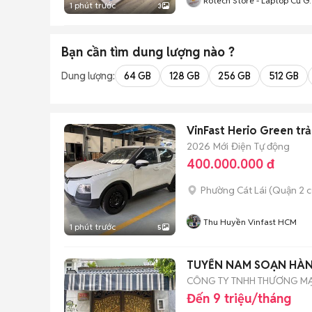
Rotech Store - Laptop Cũ G
1 phút trước
3
Rẻ TP.HCM
Bạn cần tìm
dung lượng
nào ?
Dung lượng:
64 GB
128 GB
256 GB
512 GB
VinFast Herio Green trả
2026
Mới
Điện
Tự động
400.000.000 đ
Phường Cát Lái (Quận 2 c
Thu Huyền Vinfast HCM
1 phút trước
5
TUYỂN NAM SOẠN HÀN
CÔNG TY TNHH THƯƠNG M
Đến 9 triệu/tháng