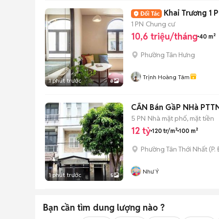
1 PN
Chung cư
10,6 triệu/tháng
40 m²
Phường Tân Hưng
Trịnh Hoàng Tâm
1 phút trước
8
5 PN
Nhà mặt phố, mặt tiền
12 tỷ
120 tr/m²
100 m²
Phường Tân Thới Nhất
(
P.
Như Ý
1 phút trước
5
Bạn cần tìm
dung lượng
nào ?