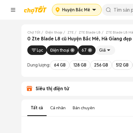
Huyện Bắc Mê
Chợ Tốt
Điện thoại
ZTE
ZTE Blade L8
ZTE Blade L8 H
0 Zte Blade L8 cũ Huyện Bắc Mê, Hà Giang đẹp
Lọc
Điện thoại
67
Giá
Dung lượng:
64 GB
128 GB
256 GB
512 GB
Siêu thị điện tử
Tất cả
Cá nhân
Bán chuyên