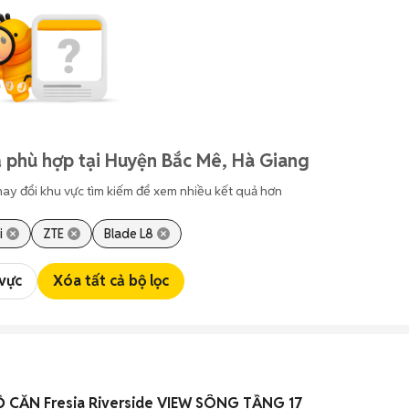
 phù hợp tại Huyện Bắc Mê, Hà Giang
hay đổi khu vực tìm kiếm để xem nhiều kết quả hơn
i
ZTE
Blade L8
 vực
Xóa tất cả bộ lọc
 CĂN Fresia Riverside VIEW SÔNG TẦNG 17