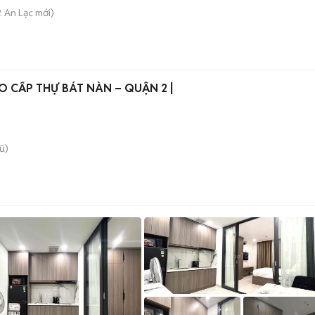
. An Lạc
mới)
O CẤP THỰ BÁT NÀN – QUẬN 2 |
ũ)