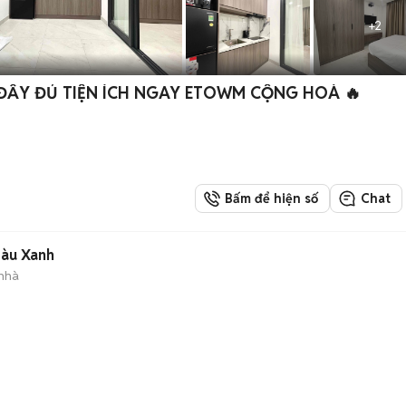
+
2
ĐẦY ĐỦ TIỆN ÍCH NGAY ETOWM CỘNG HOÀ 🔥
Bấm để hiện số
Chat
màu Xanh
 nhà