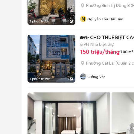
Phường Bình Trị Đông B
(
P
N
Nguyễn Thu Thứ Tâm
1 phút trước
1
🏡✨ CHO THUÊ BIỆT CA
8 PN
Nhà biệt thự
150 triệu/tháng
700 m²
Phường Cát Lái (Quận 2 c
Cường Văn
1 phút trước
5