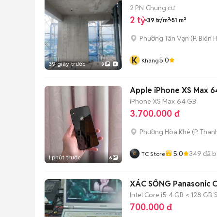
2 PN
Chung cư
2 tỷ
39 tr/m²
51 m²
Phường Tân Vạn
(
P. Biên 
K
5.0
Khang
39 giây trước
9
Apple iPhone XS Max 
iPhone XS Max
64 GB
3.700.000 đ
Phường Hòa Khê
(
P. Than
5.0
349
đã b
TC Store
1 phút trước
6
XÁC SỐNG Pana
Intel Core i5
4 GB
< 128 GB
700.000 đ