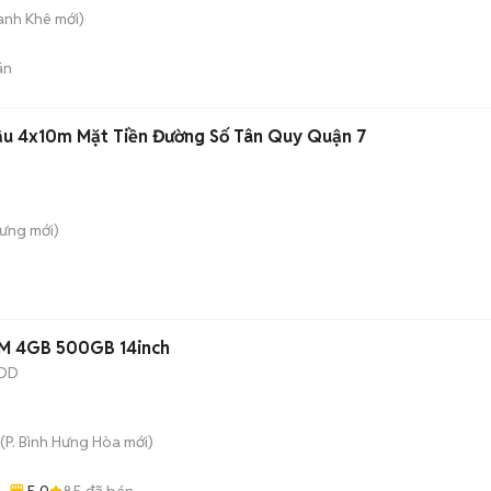
hanh Khê
mới)
án
Lầu 4x10m Mặt Tiền Đường Số Tân Quy Quận 7
Hưng
mới)
0M 4GB 500GB 14inch
DD
(
P. Bình Hưng Hòa
mới)
5.0
85
đã bán