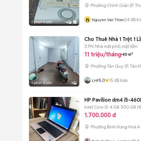
Phường Chính Gián
(
P. T
n
24
đã b
Nguyen Van Thien
1 phút trước
4
Cho Thuê Nhà 1 Trệt 1 
2 PN
Nhà mặt phố, mặt tiền
11 triệu/tháng
40 m²
Phường Tân Quy
(
P. Tân 
5.0
15
đã bán
LHP
1 phút trước
3
HP Pavilion dm4 i5-46
Intel Core i5
4 GB
500 GB
H
1.700.000 đ
Phường Bình Hưng Hoà A