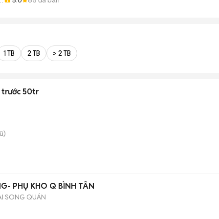
iá
1 TB
2 TB
> 2 TB
 trước 50tr
ũ)
G- PHỤ KHO Q BÌNH TÂN
ẠI SONG QUÁN