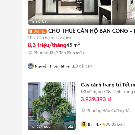
Tin nổi bật
CHO THUÊ CĂN HỘ BAN CÔNG - 
1 PN
Căn hộ dịch vụ, mini
8,3 triệu/tháng
45 m²
Phường 13
(
P. Tân Bình
mới)
3
đã bán
Nguyễn Thoại HiFriendz
Cây cảnh trang trí Tết 
Đã sử dụng
Cây cảnh trong
3.939.393 đ
Phường Hòa Cường Bắc
B
4.7
38
đã bán
Binn
1 phút trước
2