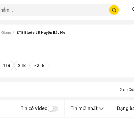
à Giang
ZTE Blade L8 Huyện Bắc Mê
1 TB
2 TB
> 2 TB
Xem Cử
Tin có video
Tin mới nhất
Dạng lư