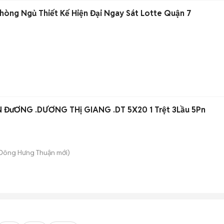
Khai Trương 1 Phòng Ngủ Thiết Kế Hiện Đại Ngay Sát Lotte Quận 7
CẨN Bán GầP NHà PTTN ĐưƠNG .DƯƠNG THị GIANG .DT 5X20 1 Trệt 3Lầu 5Pn
 Đông Hưng Thuận
mới)