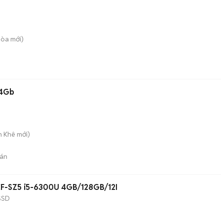
Hòa
mới)
64Gb
h Khê
mới)
án
sonic CF-SZ5 i5-6300U 4GB/128GB/12I
SSD