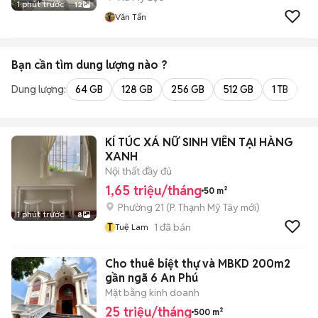
1 phút trước
12
Văn Tấn
Bạn cần tìm
dung lượng
nào ?
Dung lượng:
64 GB
128 GB
256 GB
512 GB
1 TB
2 
KÍ TÚC XÁ NỮ SINH VIÊN TẠI HÀNG
XANH
Nội thất đầy đủ
1,65 triệu/tháng
50 m²
Phường 21
(
P. Thạnh Mỹ Tây
mới)
1 phút trước
8
T
1
đã bán
Tuệ Lam
Cho thuê biệt thự và MBKD 200m2
gần ngã 6 An Phú
Mặt bằng kinh doanh
25 triệu/tháng
500 m²