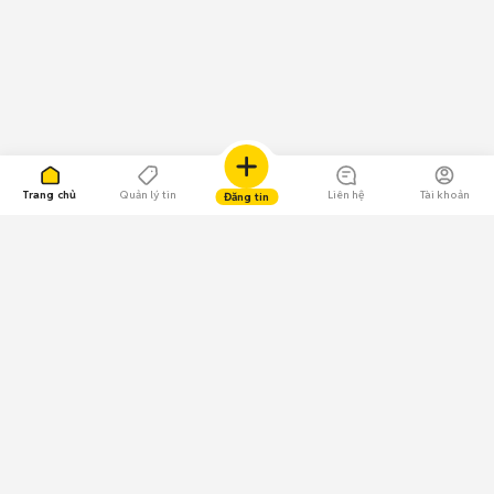
Trang chủ
Quản lý tin
Liên hệ
Tài khoản
Đăng tin
109.000 Bình chọn
Tải ứng dụng Chợ Tốt
Về Chợ Tốt
Quy chế sàn