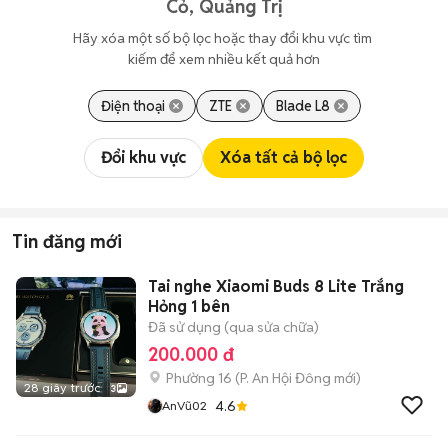
Cỏ, Quảng Trị
Hãy xóa một số bộ lọc hoặc thay đổi khu vực tìm 
kiếm để xem nhiều kết quả hơn
Điện thoại
ZTE
Blade L8
Đổi khu vực
Xóa tất cả bộ lọc
Tin đăng mới
Tai nghe Xiaomi Buds 8 Lite Trắng
Hỏng 1 bên
Đã sử dụng (qua sửa chữa)
200.000 đ
Phường 16
(
P. An Hội Đông
mới)
28 giây trước
3
4.6
AnVũ02