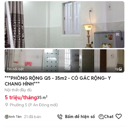
Tin nổi bật
12
+
2
***PHÒNG RỘNG Q5 - 35m2 - CÓ GÁC RỘNG- Y
CHANG HÌNH***
Nội thất đầy đủ
5 triệu/tháng
35 m²
Phường 5
(
P. An Đông
mới)
21
đã bán
Bấm để hiện số
Chat
Anh Tân