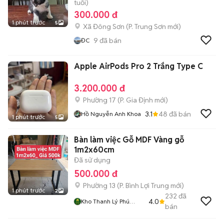
tuổi)
300.000 đ
1 phút trước
5
Xã Đông Sơn
(
P. Trung Sơn
mới)
9
đã bán
ĐC
Apple AirPods Pro 2 Trắng Type C
3.200.000 đ
Phường 17
(
P. Gia Định
mới)
3.1
48
đã bán
Hồ Nguyễn Anh Khoa
1 phút trước
5
Bàn làm việc Gỗ MDF Vàng gỗ
1m2x60cm
Đã sử dụng
500.000 đ
Phường 13
(
P. Bình Lợi Trung
mới)
1 phút trước
2
232
đã
4.0
Kho Thanh Lý Phú
bán
Nhàn