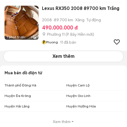
Lexus RX350 2008 89700 km Trắng
2008
89.700 km
Xăng
Tự động
490.000.000 đ
Phường 11
(
P. Bảy Hiền
mới)
1 phút trước
7
P
11
đã bán
Phuong
Xem thêm
Mua bán đồ điện tử
Thành phố Đông Hà
Huyện Cam Lộ
Huyện Đa Krông
Huyện Gio Linh
Huyện Hải Lăng
Huyện Hướng Hóa
Xem thêm