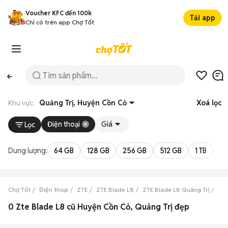
Voucher KFC đến 100k
Tải app
Chỉ có trên app Chợ Tốt
Khu vực:
Quảng Trị, Huyện Cồn Cỏ
Xoá lọc
Điện thoại
Giá
Lọc
Dung lượng:
64 GB
128 GB
256 GB
512 GB
1 TB
2 
Chợ Tốt
Điện thoại
ZTE
ZTE Blade L8
ZTE Blade L8 Quảng Trị
ZTE
0 Zte Blade L8 cũ Huyện Cồn Cỏ, Quảng Trị đẹp