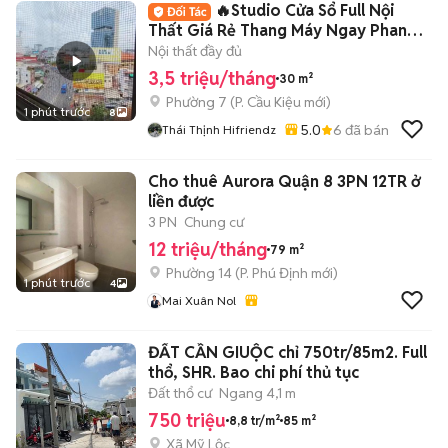
🔥Studio Cửa Sổ Full Nội
Thất Giá Rẻ Thang Máy Ngay Phan
Xích Long
Nội thất đầy đủ
3,5 triệu/tháng
30 m²
Phường 7
(
P. Cầu Kiệu
mới)
1 phút trước
8
5.0
6
đã bán
Thái Thịnh Hifriendz
Cho thuê Aurora Quận 8 3PN 12TR ở
liền được
3 PN
Chung cư
12 triệu/tháng
79 m²
Phường 14
(
P. Phú Định
mới)
1 phút trước
4
Mai Xuân Nol
ĐẤT CẦN GIUỘC chỉ 750tr/85m2. Full
thổ, SHR. Bao chi phí thủ tục
Đất thổ cư
Ngang 4,1 m
750 triệu
8,8 tr/m²
85 m²
Xã Mỹ Lộc