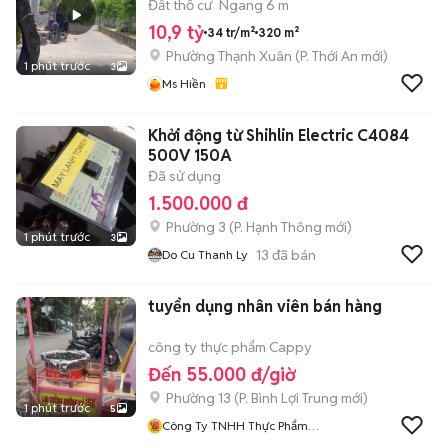
Đất thổ cư
Ngang 6 m
10,9 tỷ
34 tr/m²
320 m²
Phường Thạnh Xuân
(
P. Thới An
mới)
1 phút trước
3
Ms Hiền
Khởi động từ Shihlin Electric C4084
500V 150A
Đã sử dụng
1.500.000 đ
Phường 3
(
P. Hạnh Thông
mới)
1 phút trước
3
13
đã bán
Do Cu Thanh Ly
tuyển dụng nhân viên bán hàng
công ty thực phẩm Cappy
Đến 55.000 đ/giờ
Phường 13
(
P. Bình Lợi Trung
mới)
1 phút trước
5
Công Ty TNHH Thực Phẩm
Cappy