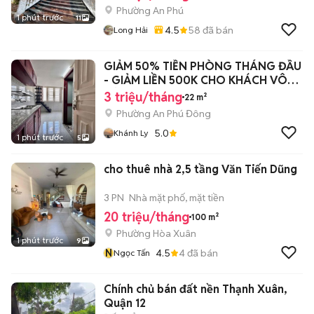
Phường An Phú
1 phút trước
11
4.5
58
đã bán
Long Hải
GIẢM 50% TIỀN PHÒNG THÁNG ĐẦU
- GIẢM LIỀN 500K CHO KHÁCH VÔ
SỚM
3 triệu/tháng
22 m²
Phường An Phú Đông
5.0
Khánh Ly
1 phút trước
5
cho thuê nhà 2,5 tầng Văn Tiến Dũng
3 PN
Nhà mặt phố, mặt tiền
20 triệu/tháng
100 m²
Phường Hòa Xuân
1 phút trước
9
N
4.5
4
đã bán
Ngọc Tấn
Chính chủ bán đất nền Thạnh Xuân,
Quận 12