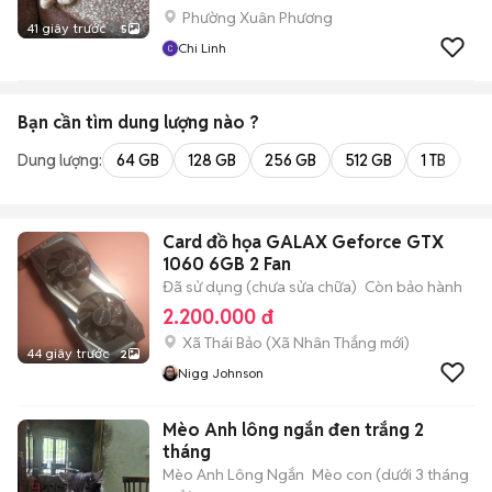
Phường Xuân Phương
41 giây trước
5
Chi Linh
Bạn cần tìm
dung lượng
nào ?
Dung lượng:
64 GB
128 GB
256 GB
512 GB
1 TB
2 
Card đồ họa GALAX Geforce GTX
1060 6GB 2 Fan
Đã sử dụng (chưa sửa chữa)
Còn bảo hành
2.200.000 đ
Xã Thái Bảo
(
Xã Nhân Thắng
mới)
44 giây trước
2
Nigg Johnson
Mèo Anh lông ngắn đen trắng 2
tháng
Mèo Anh Lông Ngắn
Mèo con (dưới 3 tháng