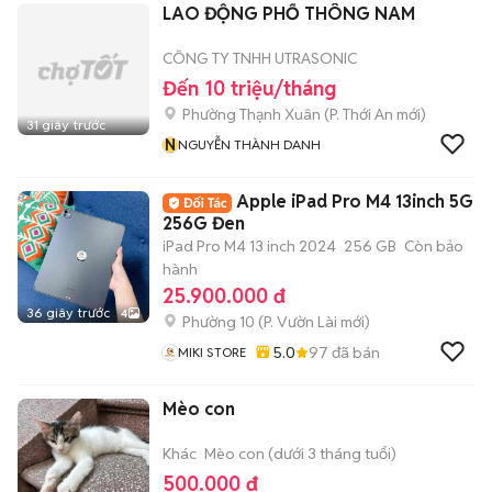
LAO ĐỘNG PHỔ THÔNG NAM
CÔNG TY TNHH UTRASONIC
Đến 10 triệu/tháng
Phường Thạnh Xuân
(
P. Thới An
mới)
31 giây trước
N
NGUYỄN THÀNH DANH
Apple iPad Pro M4 13inch 5G
256G Đen
iPad Pro M4 13 inch 2024
256 GB
Còn bảo
hành
25.900.000 đ
36 giây trước
4
Phường 10
(
P. Vườn Lài
mới)
5.0
97
đã bán
MIKI STORE
Mèo con
Khác
Mèo con (dưới 3 tháng tuổi)
500.000 đ