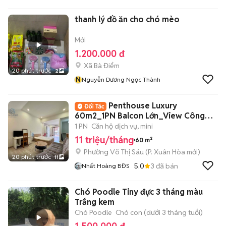
thanh lý đồ ăn cho chó mèo
Mới
1.200.000 đ
Xã Bà Điểm
20 phút trước
2
N
Nguyễn Dương Ngọc Thành
Penthouse Luxury
60m2_1PN Balcon Lớn_View Công
Viên Ngay Võ Thị Sáu
1 PN
Căn hộ dịch vụ, mini
11 triệu/tháng
60 m²
Phường Võ Thị Sáu
(
P. Xuân Hòa
mới)
20 phút trước
11
5.0
3
đã bán
Nhất Hoàng BĐS
Chó Poodle Tiny đực 3 tháng màu
Trắng kem
Chó Poodle
Chó con (dưới 3 tháng tuổi)