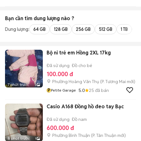
Bạn cần tìm
dung lượng
nào ?
Dung lượng:
64 GB
128 GB
256 GB
512 GB
1 TB
2 
Bộ nỉ trẻ em Hồng 2XL 17kg
Đã sử dụng
Đồ cho bé
100.000 đ
Phường Hoàng Văn Thụ
(
P. Tương Mai
mới)
7 phút trước
3
P
5.0
25
đã bán
Petite Garage
Casio A168 Đồng hồ đeo tay Bạc
Đã sử dụng
Đồ nam
600.000 đ
Phường Bình Thuận
(
P. Tân Thuận
mới)
8 phút trước
1