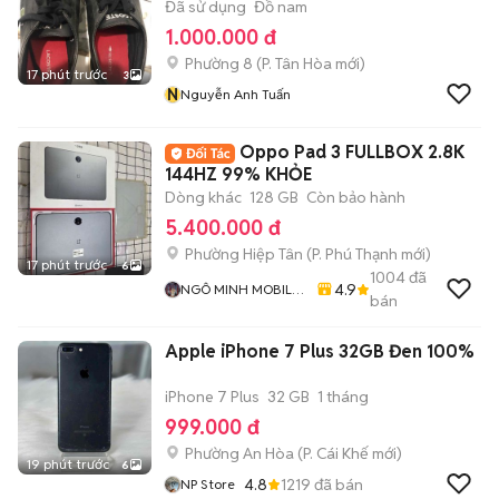
Đã sử dụng
Đồ nam
1.000.000 đ
Phường 8
(
P. Tân Hòa
mới)
17 phút trước
3
N
Nguyễn Anh Tuấn
Oppo Pad 3 FULLBOX 2.8K
144HZ 99% KHỎE
Dòng khác
128 GB
Còn bảo hành
5.400.000 đ
Phường Hiệp Tân
(
P. Phú Thạnh
mới)
17 phút trước
6
1004
đã
4.9
NGÔ MINH MOBILE
bán
SHOP
Apple iPhone 7 Plus 32GB Đen 100%
iPhone 7 Plus
32 GB
1 tháng
999.000 đ
Phường An Hòa
(
P. Cái Khế
mới)
19 phút trước
6
4.8
1219
đã bán
NP Store