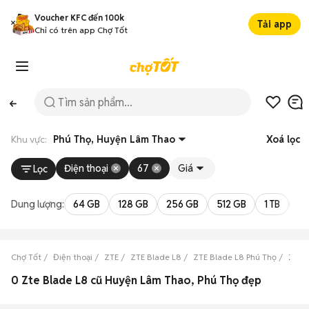
Voucher KFC đến 100k
Tải app
Chỉ có trên app Chợ Tốt
Khu vực:
Phú Thọ, Huyện Lâm Thao
Xoá lọc
Điện thoại
67
Giá
Lọc
Dung lượng:
64 GB
128 GB
256 GB
512 GB
1 TB
2 
Chợ Tốt
Điện thoại
ZTE
ZTE Blade L8
ZTE Blade L8 Phú Thọ
ZTE 
0 Zte Blade L8 cũ Huyện Lâm Thao, Phú Thọ đẹp