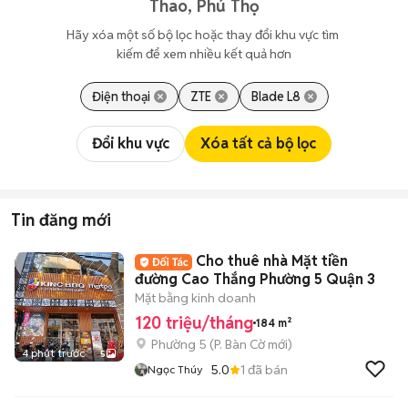
Thao, Phú Thọ
Hãy xóa một số bộ lọc hoặc thay đổi khu vực tìm 
kiếm để xem nhiều kết quả hơn
Điện thoại
ZTE
Blade L8
Đổi khu vực
Xóa tất cả bộ lọc
Tin đăng mới
Cho thuê nhà Mặt tiền
đường Cao Thắng Phường 5 Quận 3
Mặt bằng kinh doanh
120 triệu/tháng
184 m²
Phường 5
(
P. Bàn Cờ
mới)
4 phút trước
5
5.0
1
đã bán
Ngọc Thúy