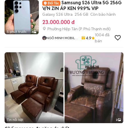
Samsung S26 Ultra 5G 256G
V/N ZIN ÁP KEN 99.9% VIP
Galaxy S26 Ultra
256 GB
Còn bảo hành
23.000.000 đ
Phường Hiệp Tân
(
P. Phú Thạnh
mới)
5 phút trước
4
1004
đã
4.9
NGÔ MINH MOBILE
bán
SHOP
Tin nổi bật
2