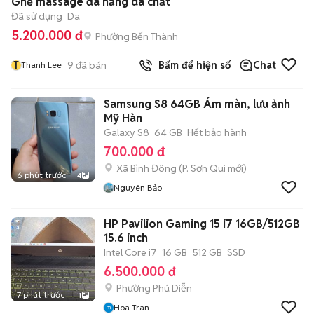
Ghế massage đa năng da chất
Đã sử dụng
Da
5.200.000 đ
Phường Bến Thành
T
9
đã bán
Bấm để hiện số
Chat
Thanh Lee
Samsung S8 64GB Ám màn, lưu ảnh
Mỹ Hàn
Galaxy S8
64 GB
Hết bảo hành
700.000 đ
Xã Bình Đông
(
P. Sơn Qui
mới)
6 phút trước
4
Nguyên Bảo
HP Pavilion Gaming 15 i7 16GB/512GB
15.6 inch
Intel Core i7
16 GB
512 GB
SSD
6.500.000 đ
Phường Phú Diễn
7 phút trước
1
Hoa Tran