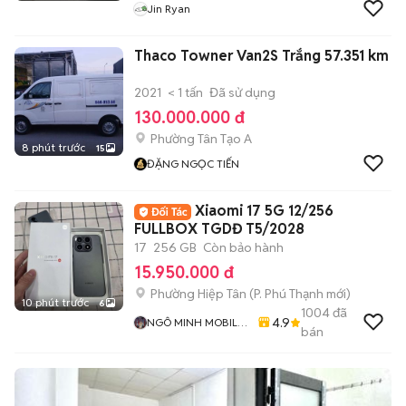
Jin Ryan
Thaco Towner Van2S Trắng 57.351 km
2021
< 1 tấn
Đã sử dụng
130.000.000 đ
Phường Tân Tạo A
8 phút trước
15
ĐẶNG NGỌC TIẾN
Xiaomi 17 5G 12/256
FULLBOX TGDĐ T5/2028
17
256 GB
Còn bảo hành
15.950.000 đ
Phường Hiệp Tân
(
P. Phú Thạnh
mới)
10 phút trước
6
1004
đã
4.9
NGÔ MINH MOBILE
bán
SHOP