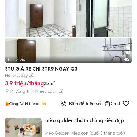
Tin nổi bật
4
STU GIÁ RẺ CHỈ 3TR9 NGAY Q3
Nội thất đầy đủ
3,9 triệu/tháng
25 m²
Phường 11
(
P. Nhiêu Lộc
mới)
Bấm để hiện số
Chat
Công Tài Hifriend
mèo golden thuần chủng siêu đẹp
Mèo Golden
Mèo con (dưới 3 tháng tuổi)