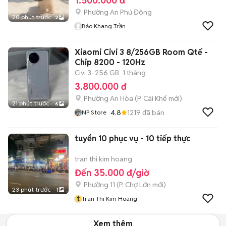
1.500.000 đ
Phường An Phú Đông
20 phút trước
2
Bảo Khang Trần
Xiaomi Civi 3 8/256GB Room Qtế -
Chip 8200 - 120Hz
Civi 3
256 GB
1 tháng
3.800.000 đ
Phường An Hòa
(
P. Cái Khế
mới)
21 phút trước
6
4.8
1219
đã bán
NP Store
tuyển 10 phục vụ - 10 tiếp thực
tran thi kim hoang
Đến 35.000 đ/giờ
Phường 11
(
P. Chợ Lớn
mới)
23 phút trước
1
t
Tran Thi Kim Hoang
Xem thêm