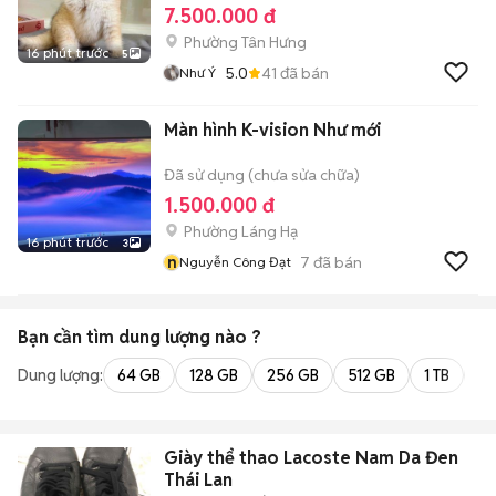
7.500.000 đ
Phường Tân Hưng
16 phút trước
5
5.0
41
đã bán
Như Ý
Màn hình K-vision Như mới
Đã sử dụng (chưa sửa chữa)
1.500.000 đ
Phường Láng Hạ
16 phút trước
3
n
7
đã bán
Nguyễn Công Đạt
Bạn cần tìm
dung lượng
nào ?
Dung lượng:
64 GB
128 GB
256 GB
512 GB
1 TB
2 
Giày thể thao Lacoste Nam Da Đen
Thái Lan