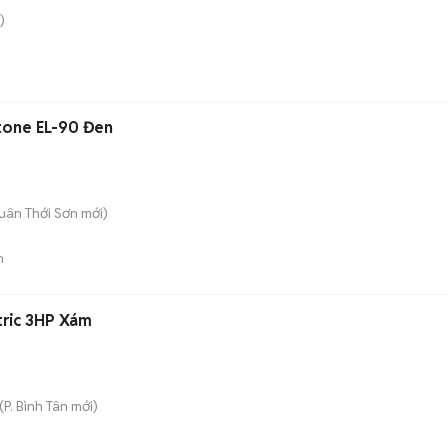
)
tone EL-90 Đen
uân Thới Sơn
mới)
n
ctric 3HP Xám
(
P. Bình Tân
mới)