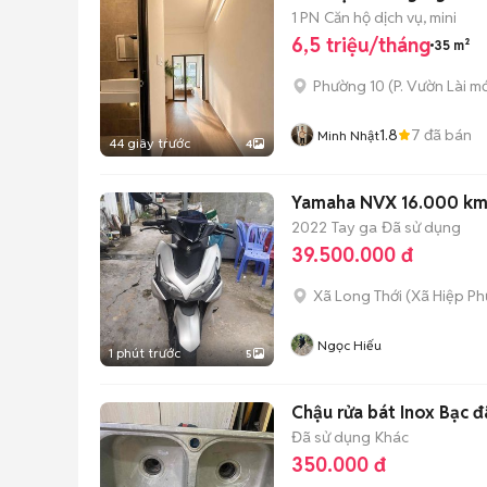
1 PN
Căn hộ dịch vụ, mini
6,5 triệu/tháng
35 m²
Phường 10
(
P. Vườn Lài
mớ
1.8
7
đã bán
Minh Nhật
44 giây trước
4
Yamaha NVX 16.000 km
2022
Tay ga
Đã sử dụng
39.500.000 đ
Xã Long Thới
(
Xã Hiệp Ph
Ngọc Hiếu
1 phút trước
5
Chậu rửa bát Inox Bạc đ
Đã sử dụng
Khác
350.000 đ