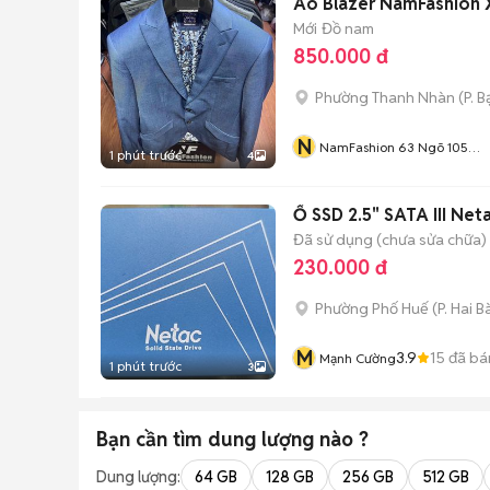
Áo Blazer NamFashion Xa
Mới
Đồ nam
850.000 đ
Phường Thanh Nhàn
(
P. 
N
NamFashion 63 Ngõ 105
1 phút trước
4
Bạch Mai
Ổ SSD 2.5" SATA III Ne
Đã sử dụng (chưa sửa chữa)
230.000 đ
Phường Phố Huế
(
P. Hai B
M
3.9
15
đã bá
Mạnh Cường
1 phút trước
3
Bạn cần tìm
dung lượng
nào ?
Dung lượng:
64 GB
128 GB
256 GB
512 GB