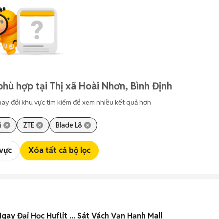
hù hợp tại Thị xã Hoài Nhơn, Bình Định
hay đổi khu vực tìm kiếm để xem nhiều kết quả hơn
i
ZTE
Blade L8
 vực
Xóa tất cả bộ lọc
Hộ 1 Phòng Ngủ ... Ngay Đại Học Huflit ... Sát Vách Vạn Hạnh Mall