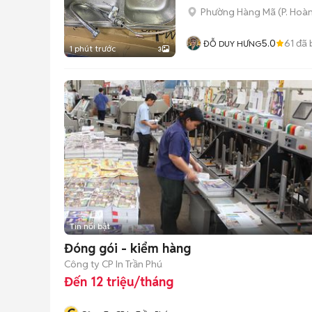
Phường Hàng Mã
(
P. Hoà
5.0
61
đã 
ĐỖ DUY HƯNG
1 phút trước
3
Tin nổi bật
Đóng gói - kiểm hàng
Công ty CP In Trần Phú
Đến 12 triệu/tháng