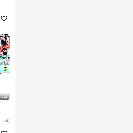
2
n
mới)