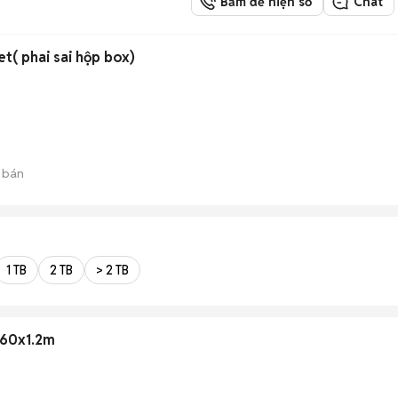
Bấm để hiện số
Chat
internet( phai sai hộp box)
 bán
1 TB
2 TB
> 2 TB
h 60x1.2m