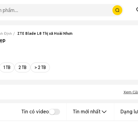
nh Định
ZTE Blade L8 Thị xã Hoài Nhơn
đẹp
1 TB
2 TB
> 2 TB
Xem Cử
Tin có video
Tin mới nhất
Dạng lư