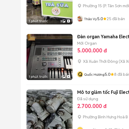
Phường 15
(
P. Tân Sơn
mới
5.0
25
đã bán
Thảo Vy
1 phút trước
2
Đàn organ Yamaha Elec
Mới
Organ
5.000.000 đ
Xã Xuân Thới Đông
(
Xã X
Q
5.0
8
đã bá
Quốc Hương
1 phút trước
3
Mô tơ giảm tốc Fuji Ele
Đã sử dụng
2.700.000 đ
Phường Bình Hưng Hoà B