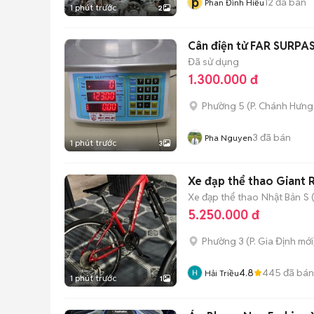
p
12
đã bán
Phan Đình Hiếu
1 phút trước
2
Cân điện tử FAR SURPAS
Đã sử dụng
1.300.000 đ
Phường 5
(
P. Chánh Hưng
3
đã bán
Pha Nguyen
1 phút trước
3
Xe đạp thể thao Giant
Xe đạp thể thao
Nhật Bản
S 
5.250.000 đ
Phường 3
(
P. Gia Định
mới
4.8
445
đã bán
Hải Triều
1 phút trước
1