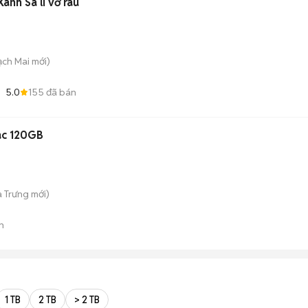
nh Sa li vờ râu
Bạch Mai
mới)
5.0
155
đã bán
tac 120GB
à Trưng
mới)
n
1 TB
2 TB
> 2 TB