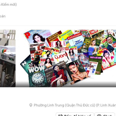
n Kiếm
mới)
bán
Phường Linh Trung (Quận Thủ Đức cũ)
(
P. Linh Xuâ