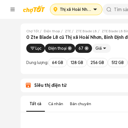
Thị xã Hoài Nhơn
Chợ Tốt
Điện thoại
ZTE
ZTE Blade L8
ZTE Blade L8 Bì
0 Zte Blade L8 cũ Thị xã Hoài Nhơn, Bình Định 
Lọc
Điện thoại
67
Giá
Dung lượng:
64 GB
128 GB
256 GB
512 GB
Siêu thị điện tử
Tất cả
Cá nhân
Bán chuyên