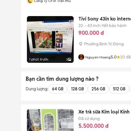
C
Công Ty CP In Trần Phú
Tivi Sony 43in ko 
32 – 43 inch
Hết bảo hành
900.000 đ
Phường Bình Trị Đông
5.0
20
đã
Nguyen Hoang
1 phút trước
3
Bạn cần tìm
dung lượng
nào ?
Dung lượng:
64 GB
128 GB
256 GB
512 GB
Xe trà sữa Kim loại Kín
Đã sử dụng
5.500.000 đ