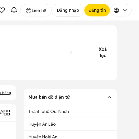
Đăng nhập
Đăng tin
Liên hệ
Xoá
lọc
a hàng
Mua bán đồ điện tử
Thành phố Qui Nhơn
ới
Huyện An Lão
Huyện Hoài Ân