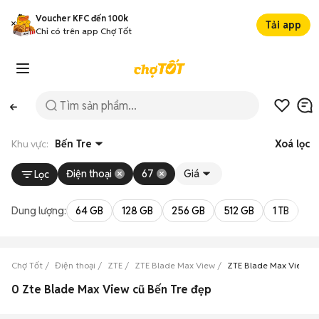
Voucher KFC đến 100k
Tải app
Chỉ có trên app Chợ Tốt
Khu vực:
Bến Tre
Xoá lọc
Điện thoại
67
Giá
Lọc
Dung lượng:
64 GB
128 GB
256 GB
512 GB
1 TB
2 
Chợ Tốt
Điện thoại
ZTE
ZTE Blade Max View
ZTE Blade Max View Bế
0 Zte Blade Max View cũ Bến Tre đẹp