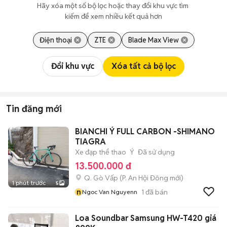
Hãy xóa một số bộ lọc hoặc thay đổi khu vực tìm 
kiếm để xem nhiều kết quả hơn
Điện thoại
ZTE
Blade Max View
Đổi khu vực
Xóa tất cả bộ lọc
Tin đăng mới
BIANCHI Ý FULL CARBON -SHIMANO
TIAGRA
Xe đạp thể thao
Ý
Đã sử dụng
13.500.000 đ
Q. Gò Vấp
(
P. An Hội Đông
mới)
1 phút trước
5
n
1
đã bán
Ngoc Van Nguyenn
Loa Soundbar Samsung HW-T420 giá