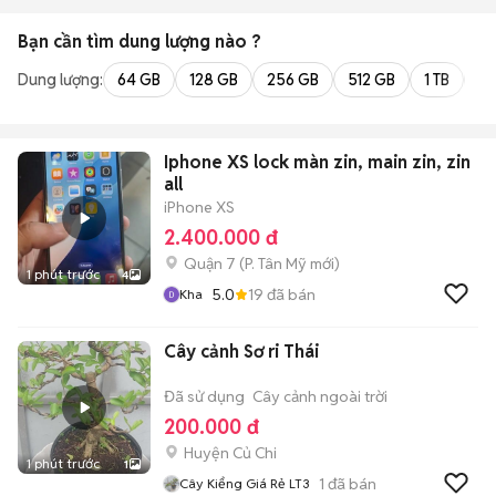
Bạn cần tìm
dung lượng
nào ?
Dung lượng:
64 GB
128 GB
256 GB
512 GB
1 TB
2 
Iphone XS lock màn zin, main zin, zin
all
iPhone XS
2.400.000 đ
Quận 7
(
P. Tân Mỹ
mới)
1 phút trước
4
5.0
19
đã bán
Kha
Cây cảnh Sơ ri Thái
Đã sử dụng
Cây cảnh ngoài trời
200.000 đ
Huyện Củ Chi
1 phút trước
1
1
đã bán
Cây Kiểng Giá Rẻ LT3