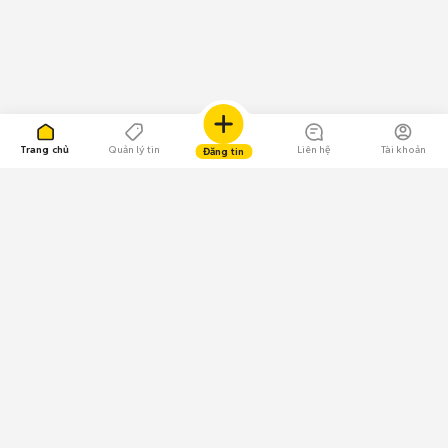
Trang chủ
Quản lý tin
Liên hệ
Tài khoản
Đăng tin
109.000 Bình chọn
Tải ứng dụng Chợ Tốt
Về Chợ Tốt
Quy chế sàn
Chính sách bảo mật
Giải quyết tranh chấp
CÔNG TY TNHH CHỢ TỐT - Người đại diện theo pháp luật: