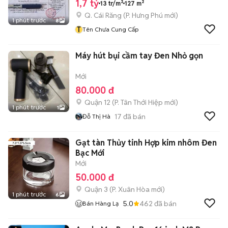
1,7 tỷ
13 tr/m²
127 m²
Q. Cái Răng
(
P. Hưng Phú
mới)
1 phút trước
8
T
Tên Chưa Cung Cấp
Máy hút bụi cầm tay Đen Nhỏ gọn
Mới
80.000 đ
Quận 12
(
P. Tân Thới Hiệp
mới)
1 phút trước
1
17
đã bán
Đỗ Thị Hà
Gạt tàn Thủy tinh Hợp kim nhôm Đen
Bạc Mới
Mới
50.000 đ
Quận 3
(
P. Xuân Hòa
mới)
1 phút trước
6
5.0
462
đã bán
Bán Hàng Lạ