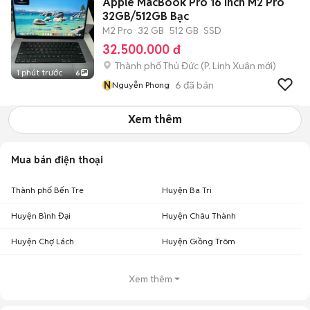
Apple MacBook Pro 16 inch M2 Pro
32GB/512GB Bạc
M2 Pro
32 GB
512 GB
SSD
32.500.000 đ
Thành phố Thủ Đức
(
P. Linh Xuân
mới)
1 phút trước
6
N
6
đã bán
Nguyễn Phong
Xem thêm
Mua bán điện thoại
Thành phố Bến Tre
Huyện Ba Tri
Huyện Bình Đại
Huyện Châu Thành
Huyện Chợ Lách
Huyện Giồng Trôm
Xem thêm