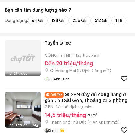
Bạn cần tìm
dung lượng
nào ?
Dung lượng:
64 GB
128 GB
256 GB
512 GB
1 TB
2 
Tuyển lái xe
CÔNG TY TNHH Tây trúc xanh
Đến 20 triệu/tháng
Q. Hoàng Mai
(
P. Định Công
mới)
1 phút trước
Tú Anh Trinh
🎀 2PN đầy đủ công năng ở
gần Cầu Sài Gòn, thoáng cả 3 phòng
2 PN
Căn hộ dịch vụ, mini
14,5 triệu/tháng
70 m²
Thành phố Thủ Đức
(
P. An Khánh
mới)
1 phút trước
6
Benn