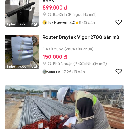
899K
899.000 đ
Q. Ba Đình
(
P. Ngọc Hà
mới)
h
4.0
8
đã bán
Huy Nguyen
1 phút trước
6
Router Draytek Vigor 2700.bán mù
Đã sử dụng (chưa sửa chữa)
150.000 đ
Q. Phú Nhuận
(
P. Đức Nhuận
mới)
1 phút trước
5
1796
đã bán
Bông Lê