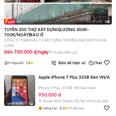
Tin nổi bật
6
+
2
TUYỂN 200 THỢ XÂY DỰNG|LƯƠNG 450K–
700K/NGÀY|BAO Ở
CÔNG TY TNHH ĐẦU TƯ XÂY DỰNG THƯƠNG MẠI DỊCH VỤ ĐẠI
LONG
Đến 700.000 đ/ngày
Huyện Bến Lức
1.0
Bấm để hiện số
Chat
Trí Nguyễn
Apple iPhone 7 Plus 32GB Đen VN/A
iPhone 7 Plus
32 GB
Hết bảo hành
950.000 đ
Huyện Bình Chánh
(
Xã Tân Vĩnh Lộc
mới)
1 phút trước
3
t
5.0
111
đã bán
Tường San