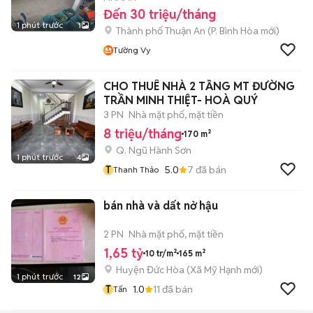
Đến 30 triệu/tháng
1 phút trước
1
Thành phố Thuận An
(
P. Bình Hòa
mới)
Tường Vy
CHO THUÊ NHÀ 2 TẦNG MT ĐƯỜNG
TRẦN MINH THIỆT- HOÀ QUÝ
3 PN
Nhà mặt phố, mặt tiền
8 triệu/tháng
170 m²
Q. Ngũ Hành Sơn
1 phút trước
4
T
5.0
7
đã bán
Thanh Thảo
bán nhà và dất nở hậu
2 PN
Nhà mặt phố, mặt tiền
1,65 tỷ
10 tr/m²
165 m²
Huyện Đức Hòa
(
Xã Mỹ Hạnh
mới)
1 phút trước
12
T
1.0
11
đã bán
Tấn