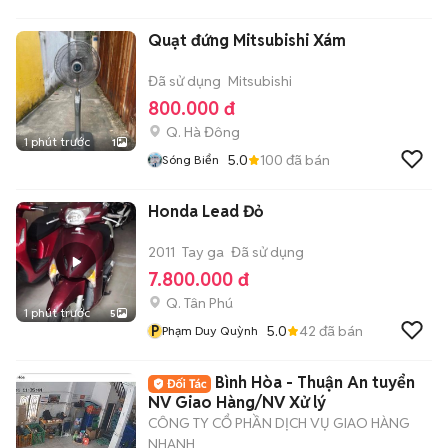
Quạt đứng Mitsubishi Xám
Đã sử dụng
Mitsubishi
800.000 đ
Q. Hà Đông
1 phút trước
1
5.0
100
đã bán
Sóng Biển
Honda Lead Đỏ
2011
Tay ga
Đã sử dụng
7.800.000 đ
Q. Tân Phú
1 phút trước
5
P
5.0
42
đã bán
Phạm Duy Quỳnh
Bình Hòa - Thuận An tuyển
NV Giao Hàng/NV Xử lý
CÔNG TY CỔ PHẦN DỊCH VỤ GIAO HÀNG
NHANH