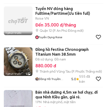
Tuyển NV đóng hàng
Fulltime/Parttime(Ưu tiên full)
Roise VN
Đến 35.000 đ/tháng
Quận 12
(
P. An Phú Đông
mới)
1 phút trước
Tuyển Dụng Roise
Đồng hồ Festina Chronograph
Titanium Nam 38.5mm
Đã sử dụng
Đồ nam
880.000 đ
Thành phố Vũng Tàu
(
P. Phước Thắng
mới)
1 phút trước
6
555
đã
5.0
Đồng Hồ Truyền
bán
Nguyễn
Bán nhà đường 4,5m xe hơi chạy, đi
qua Ninh Kiều gần, giá rẻ.
1 PN
Nhà mặt phố, mặt tiền