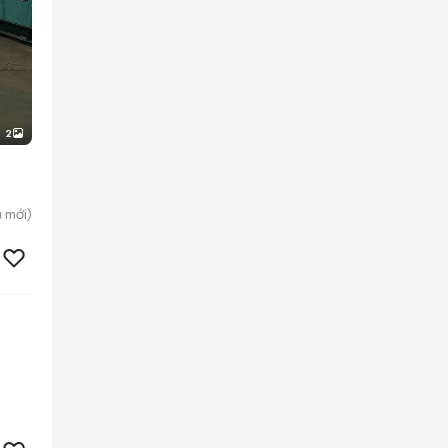
2
ú
mới)