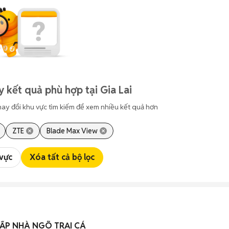
 kết quả phù hợp tại Gia Lai
hay đổi khu vực tìm kiếm để xem nhiều kết quả hơn
ZTE
Blade Max View
 vực
Xóa tất cả bộ lọc
ẤP NHÀ NGÕ TRẠI CÁ