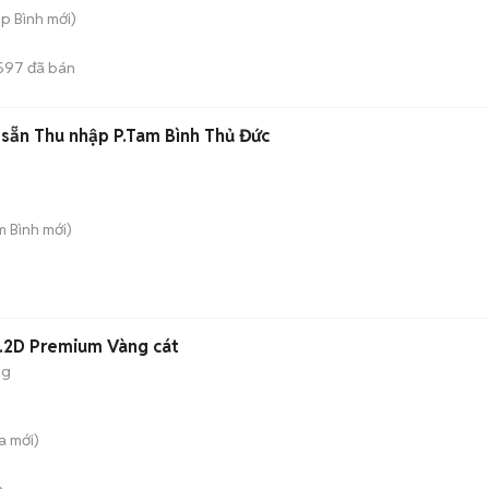
ệp Bình
mới)
597
đã bán
 sẵn Thu nhập P.Tam Bình Thủ Đức
m Bình
mới)
2.2D Premium Vàng cát
ng
a
mới)
n