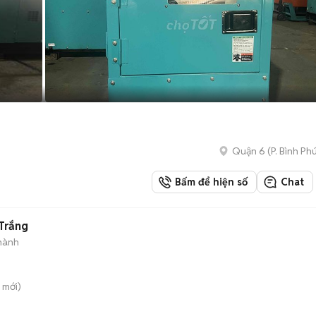
Quận 6
(
P. Bình Ph
Bấm để hiện số
Chat
Trắng
hành
mới)