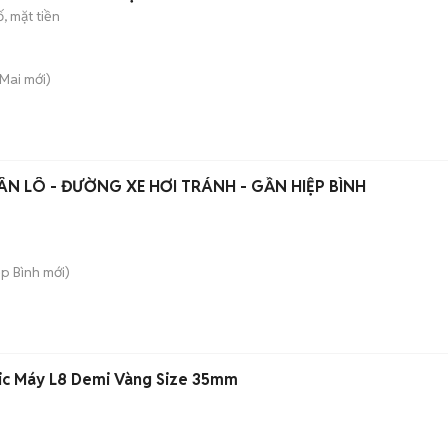
, mặt tiền
 Mai
mới)
N LÔ - ĐƯỜNG XE HƠI TRÁNH - GẦN HIỆP BÌNH
ệp Bình
mới)
ic Máy L8 Demi Vàng Size 35mm