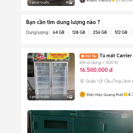
Khanh Tran
1 phút trước
15
Bạn cần tìm
dung lượng
nào ?
Dung lượng:
64 GB
128 GB
256 GB
512 GB
Tủ mát Carrier
Đã sử dụng
> 500 lít
16.500.000 đ
Quận 1
(
P. Cầu Ông Lãnh
4.
Điện Máy Quang Phát
1 phút trước
5