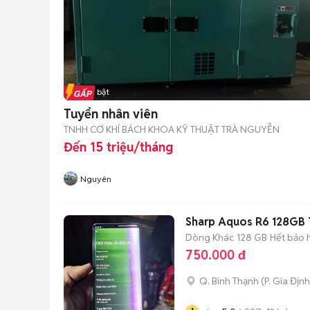
Tin nổi bật
Tuyển nhân viên
TNHH CƠ KHÍ BÁCH KHOA KỸ THUẬT TRÀ NGUYỄN
Đến 15 triệu/tháng
Nguyên
Sharp Aquos R6 128GB 
Dòng Khác
128 GB
Hết bảo 
750.000 đ
Q. Bình Thạnh
(
P. Gia Định