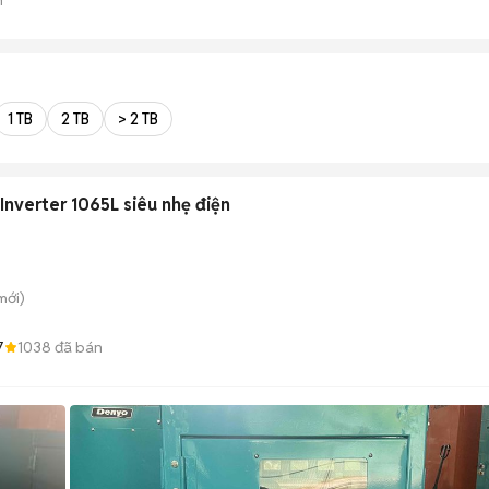
1 TB
2 TB
> 2 TB
 Inverter 1065L siêu nhẹ điện
mới)
7
1038
đã bán