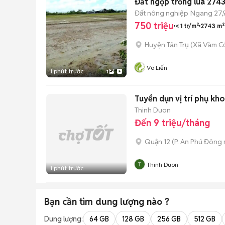
Đất ngộp trồng lúa 274
Đất nông nghiệp
Ngang 27,
750 triệu
< 1 tr/m²
2743 m²
Huyện Tân Trụ
(
Xã Vàm C
Võ Liến
1 phút trước
1
Tuyển dụn vị trí phụ kho
Thinh Duon
Đến 9 triệu/tháng
Quận 12
(
P. An Phú Đông
Thinh Duon
1 phút trước
Bạn cần tìm
dung lượng
nào ?
Dung lượng:
64 GB
128 GB
256 GB
512 GB