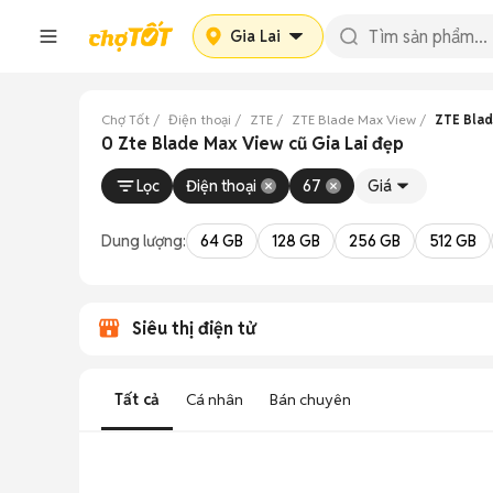
Gia Lai
Chợ Tốt
Điện thoại
ZTE
ZTE Blade Max View
ZTE Blad
0 Zte Blade Max View cũ Gia Lai đẹp
Lọc
Điện thoại
67
Giá
Dung lượng:
64 GB
128 GB
256 GB
512 GB
Siêu thị điện tử
Tất cả
Cá nhân
Bán chuyên