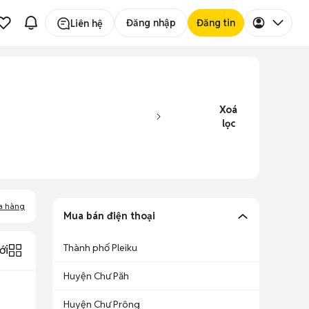
Đăng nhập
Đăng tin
Liên hệ
Xoá
lọc
a hàng
Mua bán điện thoại
Thành phố Pleiku
ới
Huyện Chư Păh
Huyện Chư Prông