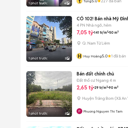
t
5.0
227
đã bán
Tùng
1 phút trước
6
4 PN
Nhà ngõ, hẻm
7,05 tỷ
141 tr/m²
50 m²
Q. Nam Từ Liêm
H
5.0
1
đã bán
Huy Hoàng
1 phút trước
3
Bán đất chính chủ
Đất thổ cư
Ngang 4 m
2,65 tỷ
29 tr/m²
90 m²
Huyện Trảng Bom
(
Xã An 
Phuong Nguyen Thi Tam
1 phút trước
3