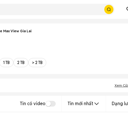
e Max View Gia Lai
1 TB
2 TB
> 2 TB
Xem Cử
Tin có video
Tin mới nhất
Dạng lư