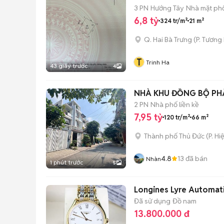
3 PN
Hướng Tây
Nhà mặt phố
6,8 tỷ
324 tr/m²
21 m²
Q. Hai Bà Trưng
(
P. Tương
T
Trinh Ha
43 giây trước
4
NHÀ KHU ĐỒNG BỘ PHÂ
2 PN
Nhà phố liền kề
7,95 tỷ
120 tr/m²
66 m²
Thành phố Thủ Đức
(
P. Hi
4.8
13
đã bán
Nhàn
1 phút trước
5
Longines Lyre Automat
Đã sử dụng
Đồ nam
13.800.000 đ