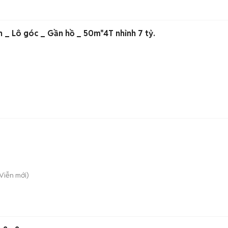
CÓ 102! Bán nhà Mỹ Đình _ Lô góc _ Gần hồ _ 50m*4T nhỉnh 7 tỷ.
Viễn
mới)