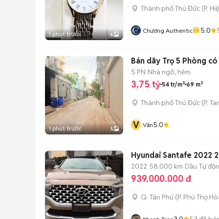
Thành phố Thủ Đức
(
P. Hi
5.0
Chương Authentic
1 phút trước
6
Bán dãy Trọ 5 Phòng có
5 PN
Nhà ngõ, hẻm
3,75 tỷ
54 tr/m²
69 m²
Thành phố Thủ Đức
(
P. Ta
V
5.0
Văn
1 phút trước
5
Hyundai Santafe 2022 
2022
58.000 km
Dầu
Tự độ
939.000.000 đ
Q. Tân Phú
(
P. Phú Thọ Hò
3.0
53
đã bá