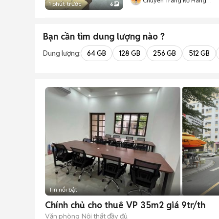
Chuyên Trang Rỗ Hàng
1 phút trước
6
HIFRIENDZ
Bạn cần tìm
dung lượng
nào ?
Dung lượng:
64 GB
128 GB
256 GB
512 GB
Tin nổi bật
Chính chủ cho thuê VP 35m2 giá 9tr/th
Văn phòng
Nội thất đầy đủ