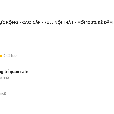
ỰC RỘNG - CAO CẤP - FULL NỘI THẤT - MỚI 100% KẾ ĐẦM
12
đã bán
g trí quán cafe
ng nhà
mới)