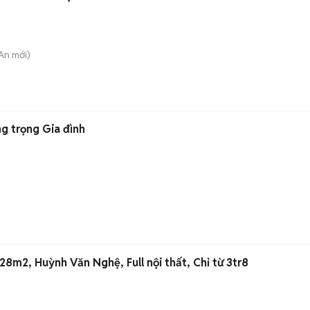
 An
mới)
g trọng Gia đình
28m2, Huỳnh Văn Nghệ, Full nội thất, Chỉ từ 3tr8