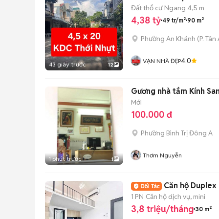
Đất thổ cư
Ngang 4,5 m
4,38 tỷ
49 tr/m²
90 m²
Phường An Khánh
(
P. Tân
4.0
VẠN NHÀ ĐẸP
43 giây trước
12
Gương nhà tắm Kính San
Mới
100.000 đ
Phường Bình Trị Đông A
Thơm Nguyễn
1 phút trước
1
Căn hộ Duplex 
1 PN
Căn hộ dịch vụ, mini
3,8 triệu/tháng
30 m²