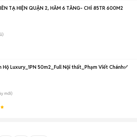
BUILDING GÓC 2 MẶT TIỀN TẠ HIỆN QUẬN 2, HẦM 6 TẦNG- CHỈ 85TR 600M2
ũ)
 Hộ Luxury_1PN 50m2_Full Nội thất_Phạm Viết Chánh✅
ây
mới)
7