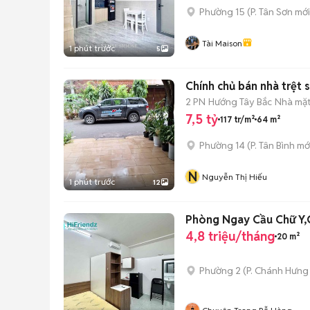
Phường 15
(
P. Tân Sơn
mới
Tài Maison
1 phút trước
5
Chính chủ bán nhà trệt 
2 PN
Hướng Tây Bắc
Nhà mặt
7,5 tỷ
117 tr/m²
64 m²
Phường 14
(
P. Tân Bình
mớ
N
Nguyễn Thị Hiếu
1 phút trước
12
Phòng Ngay Cầu Chữ Y,
4,8 triệu/tháng
20 m²
Phường 2
(
P. Chánh Hưng