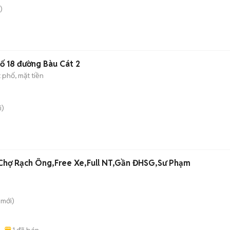
)
số 18 đường Bàu Cát 2
 phố, mặt tiền
i)
Chợ Rạch Ông,Free Xe,Full NT,Gần ĐHSG,Sư Phạm
mới)
1
đã bán