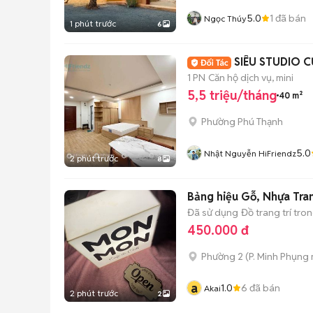
5.0
1
đã bán
Ngọc Thúy
1 phút trước
6
SIÊU STUDIO C
1 PN
Căn hộ dịch vụ, mini
5,5 triệu/tháng
40 m²
Phường Phú Thạnh
5.0
Nhật Nguyễn HiFriendz
2 phút trước
8
Bảng hiệu Gỗ, Nhựa Tran
Đã sử dụng
Đồ trang trí tro
450.000 đ
Phường 2
(
P. Minh Phụng
a
1.0
6
đã bán
Akai
2 phút trước
2