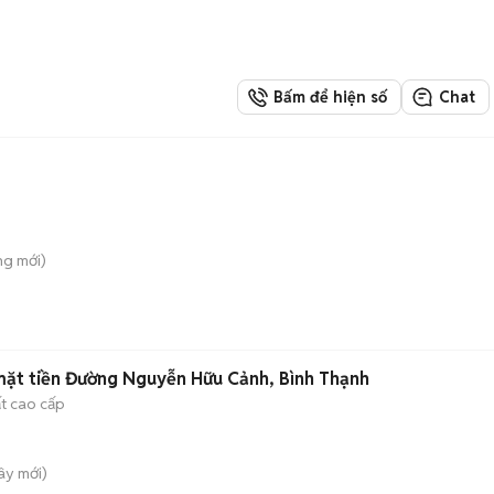
Bấm để hiện số
Chat
ung
mới)
mặt tiền Đường Nguyễn Hữu Cảnh, Bình Thạnh
ất cao cấp
Tây
mới)