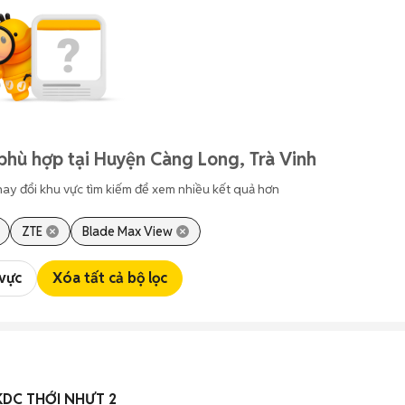
phù hợp tại Huyện Càng Long, Trà Vinh
hay đổi khu vực tìm kiếm để xem nhiều kết quả hơn
ZTE
Blade Max View
 vực
Xóa tất cả bộ lọc
KDC THỚI NHỰT 2