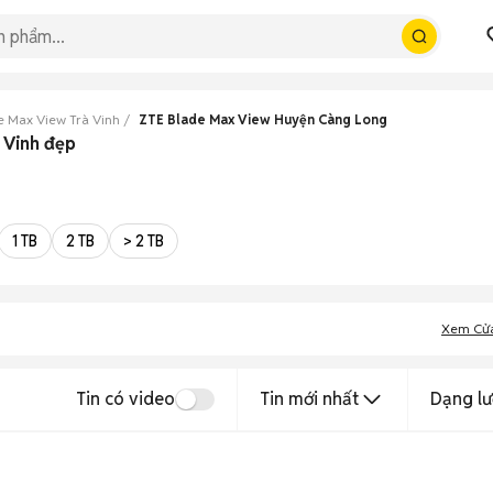
e Max View Trà Vinh
ZTE Blade Max View Huyện Càng Long
 Vinh đẹp
1 TB
2 TB
> 2 TB
Xem Cử
Tin có video
Tin mới nhất
Dạng lư