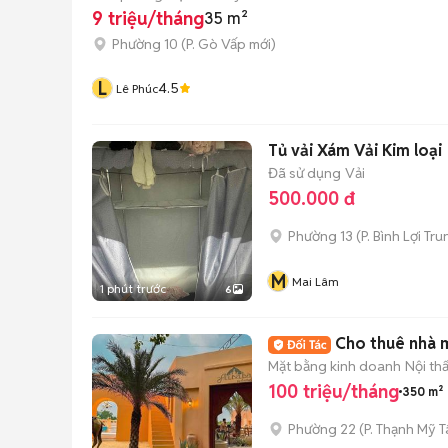
9 triệu/tháng
35 m²
Phường 10
(
P. Gò Vấp
mới)
L
4.5
Lê Phúc
Tủ vải Xám Vải Kim loại
Đã sử dụng
Vải
500.000 đ
Phường 13
(
P. Bình Lợi Tr
M
Mai Lâm
1 phút trước
6
Cho thuê nhà 
Mặt bằng kinh doanh
Nội th
100 triệu/tháng
350 m²
Phường 22
(
P. Thạnh Mỹ 