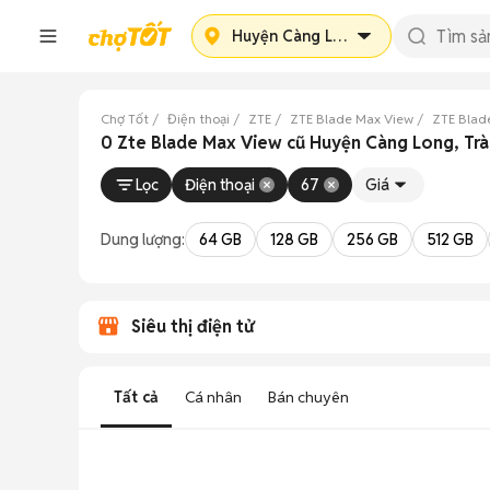
Huyện Càng Long
Chợ Tốt
Điện thoại
ZTE
ZTE Blade Max View
ZTE Blad
0 Zte Blade Max View cũ Huyện Càng Long, Trà
Lọc
Điện thoại
67
Giá
Dung lượng:
64 GB
128 GB
256 GB
512 GB
Siêu thị điện tử
Tất cả
Cá nhân
Bán chuyên