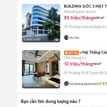
Mặt bằng kinh doanh
85 triệu/tháng
600 m²
Phường Cát Lái (Quận 2 c
Ms Thư
2 phút trước
3
✅Hệ Thống Căn
1 PN
Chung cư
10 triệu/tháng
50 m²
Phường 19
(
P. Thạnh Mỹ T
3.
Hà Dương Apartment
2 phút trước
7
Bạn cần tìm
dung lượng
nào ?