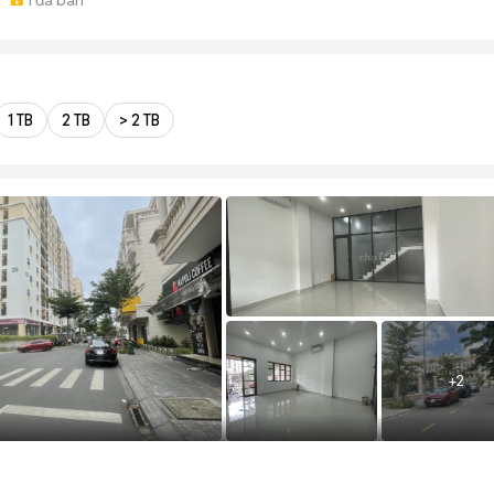
1 TB
2 TB
> 2 TB
+
2