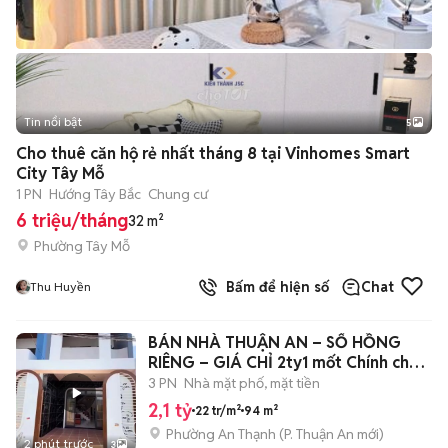
Tin nổi bật
5
Cho thuê căn hộ rẻ nhất tháng 8 tại Vinhomes Smart
City Tây Mỗ
1 PN
Hướng Tây Bắc
Chung cư
6 triệu/tháng
32 m²
Phường Tây Mỗ
Bấm để hiện số
Chat
Thu Huyền
BÁN NHÀ THUẬN AN – SỔ HỒNG
RIÊNG – GIÁ CHỈ 2ty1 mốt Chính chủ
cần bán
3 PN
Nhà mặt phố, mặt tiền
2,1 tỷ
22 tr/m²
94 m²
Phường An Thạnh
(
P. Thuận An
mới)
2 phút trước
3