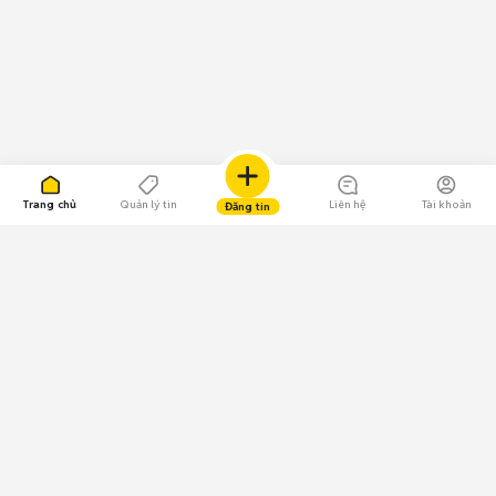
Trang chủ
Quản lý tin
Liên hệ
Tài khoản
Đăng tin
109.000 Bình chọn
Tải ứng dụng Chợ Tốt
Về Chợ Tốt
Quy chế sàn