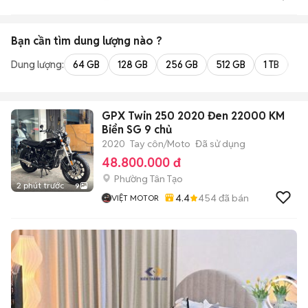
Bạn cần tìm
dung lượng
nào ?
Dung lượng:
64 GB
128 GB
256 GB
512 GB
1 TB
2 
GPX Twin 250 2020 Đen 22000 KM
Biển SG 9 chủ
2020
Tay côn/Moto
Đã sử dụng
48.800.000 đ
Phường Tân Tạo
2 phút trước
9
4.4
454
đã bán
VIỆT MOTOR