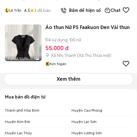
L
4.5
3
đã bán
Bấm để hiện số
Chat
Lệ Trần
Áo thun Nữ PS Faakuon Đen Vải thun
Đã sử dụng
Đồ nữ
55.000 đ
Xã Nhị Thành
(
Xã Thủ Thừa
mới)
3 phút trước
1
K
Kim Ngân
Xem thêm
Mua bán đồ điện tử
Thành phố Hòa Bình
Huyện Cao Phong
Huyện Kim Bôi
Huyện Lạc Sơn
Huyện Lạc Thủy
Huyện Lương Sơn