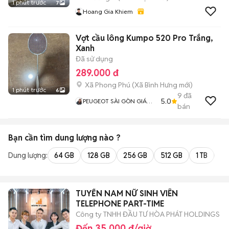
1 phút trước
7
Hoang Gia Khiem
Vợt cầu lông Kumpo 520 Pro Trắng,
Xanh
Đã sử dụng
289.000 đ
Xã Phong Phú
(
Xã Bình Hưng
mới)
1 phút trước
6
9
đã
5.0
PEUGEOT SÀI GÒN GIÁ
bán
TỐT
Bạn cần tìm
dung lượng
nào ?
Dung lượng:
64 GB
128 GB
256 GB
512 GB
1 TB
2 
TUYỂN NAM NỮ SINH VIÊN
TELEPHONE PART-TIME
Công ty TNHH ĐẦU TƯ HÒA PHÁT HOLDINGS
Đến 35.000 đ/giờ