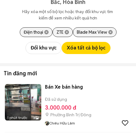
Bắc, Hòa Bình
Hãy xóa một số bộ lọc hoặc thay đổi khu vực tìm 
kiếm để xem nhiều kết quả hơn
Điện thoại
ZTE
Blade Max View
Đổi khu vực
Xóa tất cả bộ lọc
Tin đăng mới
Bán Xe bán hàng
Đã sử dụng
3.000.000 đ
Phường Bình Trị Đông
1 phút trước
2
Chiêu Hữu Lâm