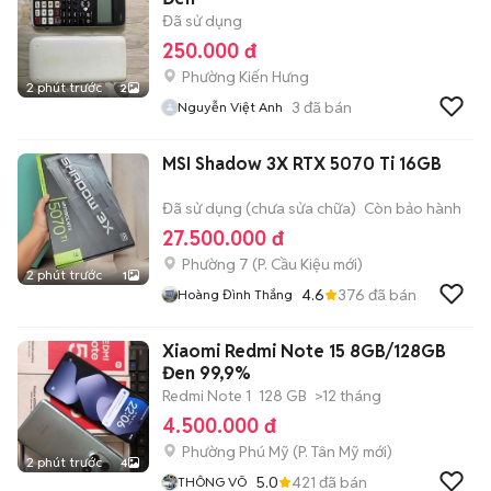
Đã sử dụng
250.000 đ
Phường Kiến Hưng
2 phút trước
2
3
đã bán
Nguyễn Việt Anh
MSI Shadow 3X RTX 5070 Ti 16GB
Đã sử dụng (chưa sửa chữa)
Còn bảo hành
27.500.000 đ
Phường 7
(
P. Cầu Kiệu
mới)
2 phút trước
1
4.6
376
đã bán
Hoàng Đình Thắng
Xiaomi Redmi Note 15 8GB/128GB
Đen 99,9%
Redmi Note 1
128 GB
>12 tháng
4.500.000 đ
Phường Phú Mỹ
(
P. Tân Mỹ
mới)
2 phút trước
4
5.0
421
đã bán
THÔNG VÕ