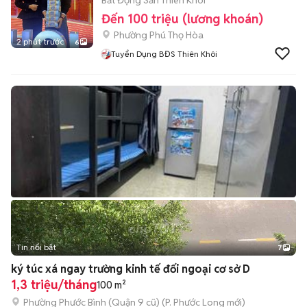
Bất Động Sản Thiên Khôi
Đến 100 triệu (lương khoán)
Phường Phú Thọ Hòa
2 phút trước
6
Tuyển Dụng BĐS Thiên Khôi
Tin nổi bật
7
+
2
ký túc xá ngay trường kinh tế đối ngoại cơ sở D
1,3 triệu/tháng
100 m²
Phường Phước Bình (Quận 9 cũ)
(
P. Phước Long
mới)