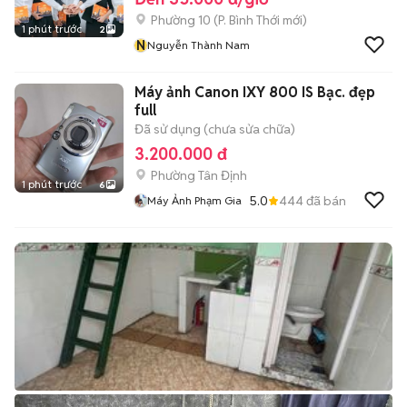
Phường 10
(
P. Bình Thới
mới)
1 phút trước
2
N
Nguyễn Thành Nam
Máy ảnh Canon IXY 800 IS Bạc. đẹp
full
Đã sử dụng (chưa sửa chữa)
3.200.000 đ
Phường Tân Định
1 phút trước
6
5.0
444
đã bán
Máy Ảnh Phạm Gia