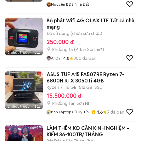
Nguyên BĐS Nhà Đất
Bộ phát Wifi 4G OLAX LTE Tất cả nhà
mạng
Đã sử dụng (chưa sửa chữa)
250.000 đ
Phường 15
(
P. Tân Sơn
mới)
2 phút trước
3
4.8
300
đã bán
AnDy
ASUS TUF A15 FA507RE Ryzen 7-
6800H RTX 3050Ti 4GB
Ryzen 7
16 GB
512 GB
SSD
15.500.000 đ
Phường Tân Sơn Nhì
2 phút trước
6
4.6
9
đã bán
Bán Laptop Cũ Uy Tín
LÀM THÊM KO CẦN KINH NGHIỆM -
KIẾM 36-100TR/THÁNG