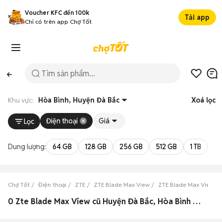
Voucher KFC đến 100k
Tải app
Chỉ có trên app Chợ Tốt
Khu vực:
Hòa Bình, Huyện Đà Bắc
Xoá lọc
Điện thoại
Giá
Lọc
Dung lượng:
64 GB
128 GB
256 GB
512 GB
1 TB
2 
Chợ Tốt
Điện thoại
ZTE
ZTE Blade Max View
ZTE Blade Max View H
0 Zte Blade Max View cũ Huyện Đà Bắc, Hòa Bình đẹp