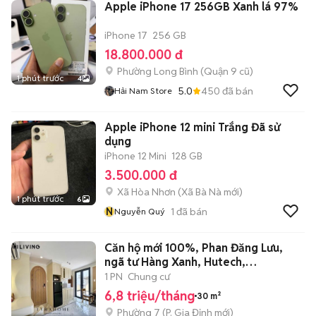
Apple iPhone 17 256GB Xanh lá 97%
iPhone 17
256 GB
18.800.000 đ
Phường Long Bình (Quận 9 cũ)
1 phút trước
4
5.0
450
đã bán
Hải Nam Store
Apple iPhone 12 mini Trắng Đã sử
dụng
iPhone 12 Mini
128 GB
3.500.000 đ
Xã Hòa Nhơn
(
Xã Bà Nà
mới)
1 phút trước
6
N
1
đã bán
Nguyễn Quý
Căn hộ mới 100%, Phan Đăng Lưu,
ngã tư Hàng Xanh, Hutech,
Landmark81
1 PN
Chung cư
6,8 triệu/tháng
30 m²
Phường 7
(
P. Gia Định
mới)