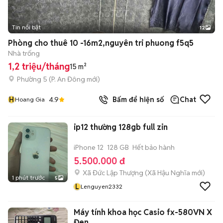
Tin nổi bật
12
+
2
Phòng cho thuê 10 -16m2,nguyên tri phuong f5q5
Nhà trống
1,2 triệu/tháng
15 m²
Phường 5
(
P. An Đông
mới)
H
4.9
Bấm để hiện số
Chat
Hoang Gia
ip12 thường 128gb full zin
iPhone 12
128 GB
Hết bảo hành
5.500.000 đ
Xã Đức Lập Thượng
(
Xã Hậu Nghĩa
mới)
1 phút trước
5
L
Lenguyen2332
Máy tính khoa học Casio fx-580VN X
Đen