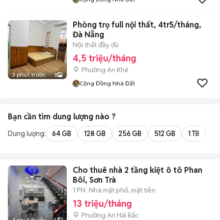
Phòng trọ full nội thất, 4tr5/tháng,
Đà Nẵng
Nội thất đầy đủ
4,5 triệu/tháng
Phường An Khê
3 phút trước
3
Cộng Đồng Nhà Đất
Bạn cần tìm
dung lượng
nào ?
Dung lượng:
64 GB
128 GB
256 GB
512 GB
1 TB
2 
Cho thuê nhà 2 tầng kiệt ô tô Phan
Bôi, Sơn Trà
1 PN
Nhà mặt phố, mặt tiền
13 triệu/tháng
Phường An Hải Bắc
4 phút trước