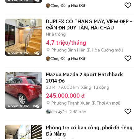
5
Cộng Đồng Nhà Đất
DUPLEX CÓ THANG MÁY, VIEW ĐẸP -
GẦN ĐH DUY TÂN, HẢI CHÂU
Nhà trống
4,7 triệu/tháng
Phường Bình Hiên
(
P. Hòa Cường
mới)
4 phút trước
5
Cộng Đồng Nhà Đất
Mazda Mazda 2 Sport Hatchback
2014 Đỏ
2014
79.000 km
Xăng
Tự động
245.000.000 đ
Phường Thạnh Xuân
(
P. Thới An
mới)
4 phút trước
10
2
đã bán
Kim Uyên
Phòng trọ có ban công, phơi đồ riêng
Đà Nẵng