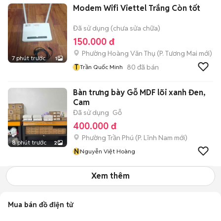
Modem Wifi Viettel Trắng Còn tốt
Đã sử dụng (chưa sửa chữa)
150.000 đ
Phường Hoàng Văn Thụ
(
P. Tương Mai
mới)
7 phút trước
1
T
80
đã bán
Trần Quốc Minh
Bàn trưng bày Gỗ MDF lõi xanh Đen,
Cam
Đã sử dụng
Gỗ
400.000 đ
Phường Trần Phú
(
P. Lĩnh Nam
mới)
8 phút trước
2
N
Nguyễn Việt Hoàng
Xem thêm
Mua bán đồ điện tử