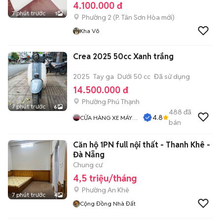
4.100.000 đ
7 phút trước
1
Phường 2
(
P. Tân Sơn Hòa
mới)
Kha Võ
Crea 2025 50cc Xanh trắng
2025
Tay ga
Dưới 50 cc
Đã sử dụng
14.500.000 đ
Phường Phú Thạnh
7 phút trước
6
488
đã
4.8
CỬA HÀNG XE MÁY
bán
PHƯỚC THỌ
Căn hộ 1PN full nội thất - Thanh Khê -
Đà Nẵng
Chung cư
4,5 triệu/tháng
Phường An Khê
7 phút trước
4
Cộng Đồng Nhà Đất