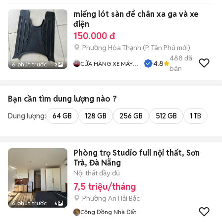
miếng lót sàn để chân xa ga và xe
điện
150.000 đ
Phường Hòa Thạnh
(
P. Tân Phú
mới)
488
đã
4.8
CỬA HÀNG XE MÁY
6 phút trước
3
bán
PHƯỚC THỌ
Bạn cần tìm
dung lượng
nào ?
Dung lượng:
64 GB
128 GB
256 GB
512 GB
1 TB
2 
Phòng trọ Studio full nội thất, Sơn
Trà, Đà Nẵng
Nội thất đầy đủ
7,5 triệu/tháng
Phường An Hải Bắc
6 phút trước
5
Cộng Đồng Nhà Đất