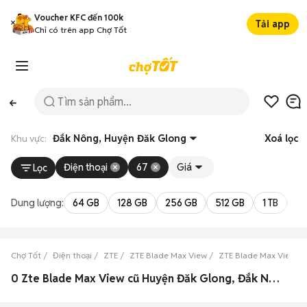
Voucher KFC đến 100k
Tải app
Chỉ có trên app Chợ Tốt
Khu vực:
Đắk Nông, Huyện Đăk Glong
Xoá lọc
Điện thoại
67
Giá
Lọc
Dung lượng:
64 GB
128 GB
256 GB
512 GB
1 TB
2 
Chợ Tốt
Điện thoại
ZTE
ZTE Blade Max View
ZTE Blade Max View Đ
0 Zte Blade Max View cũ Huyện Đăk Glong, Đắk Nông đẹp