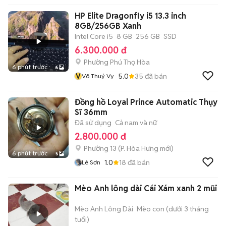
HP Elite Dragonfly i5 13.3 inch
8GB/256GB Xanh
Intel Core i5
8 GB
256 GB
SSD
6.300.000 đ
Phường Phú Thọ Hòa
6 phút trước
6
V
5.0
35
đã bán
Võ Thuý Vy
Đồng hồ Loyal Prince Automatic Thụy
Sĩ 36mm
Đã sử dụng
Cả nam và nữ
2.800.000 đ
Phường 13
(
P. Hòa Hưng
mới)
6 phút trước
5
1.0
18
đã bán
Lê Sơn
Mèo Anh lông dài Cái Xám xanh 2 mũi
Mèo Anh Lông Dài
Mèo con (dưới 3 tháng
tuổi)