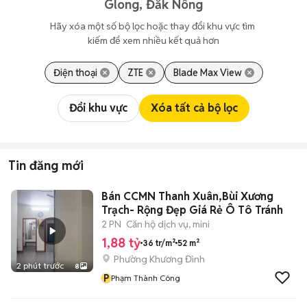
Glong, Đắk Nông
Hãy xóa một số bộ lọc hoặc thay đổi khu vực tìm 
kiếm để xem nhiều kết quả hơn
Điện thoại
ZTE
Blade Max View
Đổi khu vực
Xóa tất cả bộ lọc
Tin đăng mới
Bán CCMN Thanh Xuân,Bùi Xương
Trạch- Rộng Đẹp Giá Rẻ Ô Tô Tránh
2 PN
Căn hộ dịch vụ, mini
1,88 tỷ
36 tr/m²
52 m²
Phường Khương Đình
2 phút trước
8
P
Phạm Thành Công