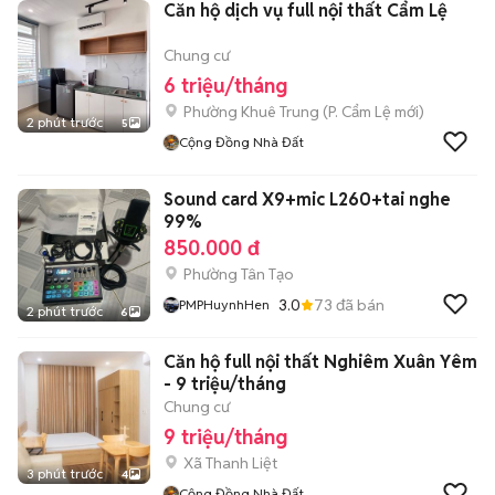
Căn hộ dịch vụ full nội thất Cẩm Lệ
Chung cư
6 triệu/tháng
Phường Khuê Trung
(
P. Cẩm Lệ
mới)
2 phút trước
5
Cộng Đồng Nhà Đất
Sound card X9+mic L260+tai nghe
99%
850.000 đ
Phường Tân Tạo
3.0
73
đã bán
PMPHuynhHen
2 phút trước
6
Căn hộ full nội thất Nghiêm Xuân Yêm
- 9 triệu/tháng
Chung cư
9 triệu/tháng
Xã Thanh Liệt
3 phút trước
4
Cộng Đồng Nhà Đất