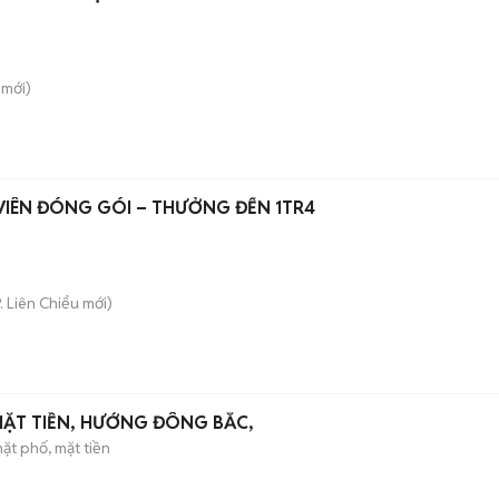
mới)
TUYỂN NHÂN VIÊN ĐÓNG GÓI – THƯỞNG ĐẾN 1TR4
. Liên Chiểu
mới)
MẶT TIỀN, HƯỚNG ĐÔNG BẮC,
ặt phố, mặt tiền