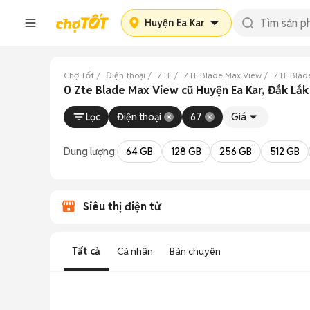
Huyện Ea Kar
Chợ Tốt
Điện thoại
ZTE
ZTE Blade Max View
ZTE Blad
0 Zte Blade Max View cũ Huyện Ea Kar, Đắk Lắk
Lọc
Điện thoại
67
Giá
Dung lượng:
64 GB
128 GB
256 GB
512 GB
Siêu thị điện tử
Tất cả
Cá nhân
Bán chuyên