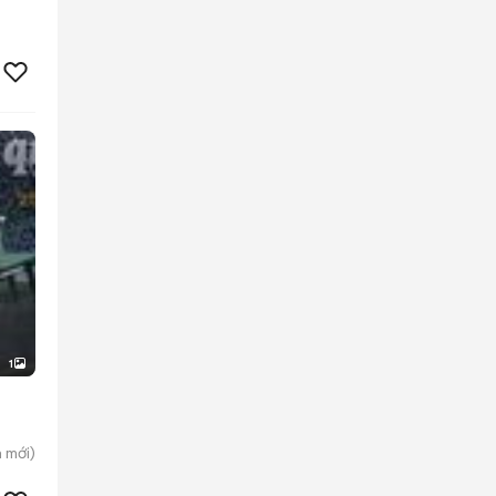
1
n
mới)