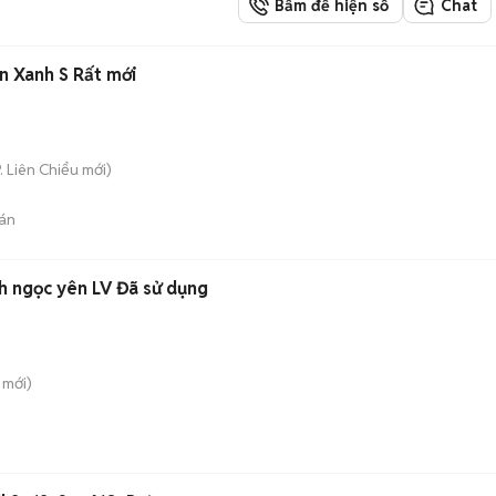
Bấm để hiện số
Chat
n Xanh S Rất mới
. Liên Chiểu
mới)
án
 ngọc yên LV Đã sử dụng
mới)