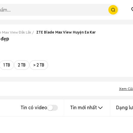
e Max View Đắk Lắk
ZTE Blade Max View Huyện Ea Kar
 đẹp
1 TB
2 TB
> 2 TB
Xem Cử
Tin có video
Tin mới nhất
Dạng lư