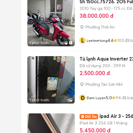
Sh 150cc.75726. 2O5 Ful
2010
Tay ga
100 - 175 cc
Đã
38.000.000 đ
Phường Thới An
L
4.6
103
đã 
LeeteeHung
1 phút trước
20
Tủ lạnh Aqua Inverter 
Đã sử dụng
200 - 299 lít
2.500.000 đ
Phường Tân Sơn Nhì
Đ
5.0
94
đã bá
Đam Luyen
1 phút trước
3
ipad Air 3 - 2
iPad Air 3
256 GB
1 tháng
5.450.000 đ