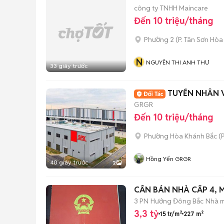
công ty TNHH Maincare
Đến 10 triệu/tháng
Phường 2
(
P. Tân Sơn Hòa
N
NGUYÊN THI ANH THƯ
33 giây trước
GRGR
Đến 10 triệu/tháng
Phường Hòa Khánh Bắc
(
P
Hồng Yến GRGR
40 giây trước
2
CẤN BÁN NHÀ CẤP 4, 
3 PN
Hướng Đông Bắc
Nhà m
3,3 tỷ
15 tr/m²
227 m²