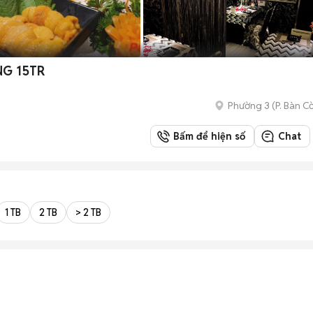
NG 15TR
Phường 3
(
P. Bàn C
Bấm để hiện số
Chat
1 TB
2 TB
> 2 TB