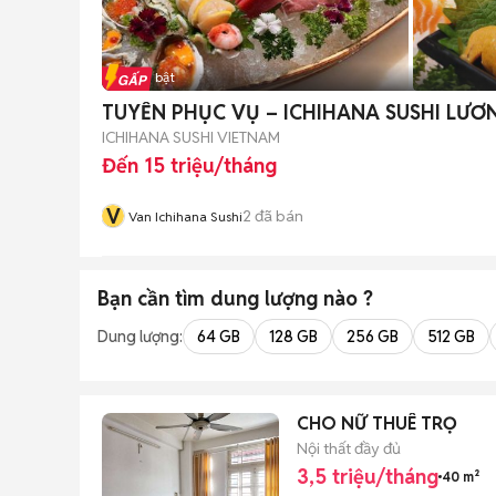
Tin nổi bật
TUYỂN PHỤC VỤ – ICHIHANA SUSHI LƯƠ
ICHIHANA SUSHI VIETNAM
Đến 15 triệu/tháng
V
2
đã bán
Van Ichihana Sushi
Bạn cần tìm
dung lượng
nào ?
Dung lượng:
64 GB
128 GB
256 GB
512 GB
CHO NỮ THUÊ TRỌ
Nội thất đầy đủ
3,5 triệu/tháng
40 m²