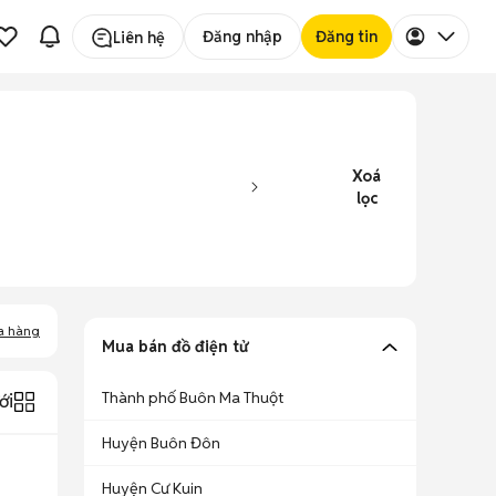
Đăng nhập
Đăng tin
Liên hệ
Xoá
lọc
a hàng
Mua bán đồ điện tử
Thành phố Buôn Ma Thuột
ới
Huyện Buôn Đôn
Huyện Cư Kuin