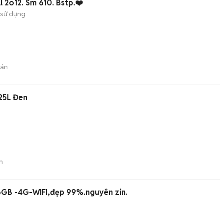
l 2o12. Sm 610. Bstp.❤️
 sử dụng
bán
225L Đen
n
56GB -4G-WIFI,đẹp 99%.nguyên zin.