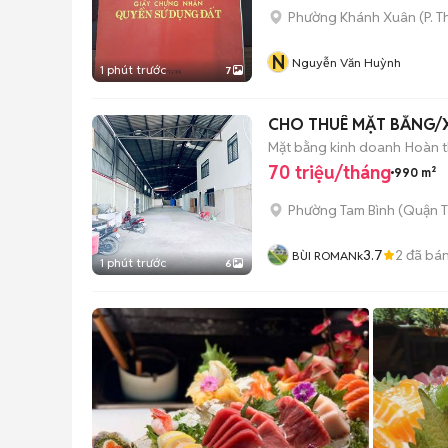
Phường Khánh Xuân
(
P. 
N
Nguyễn Văn Huỳnh
1 phút trước
7
CHO THUÊ MẶT BẰNG/X
Mặt bằng kinh doanh
Hoàn t
70 triệu/tháng
990 m²
Phường Tam Bình (Quận T
3.7
2
đã bá
BÙI ROMANk
1 phút trước
6