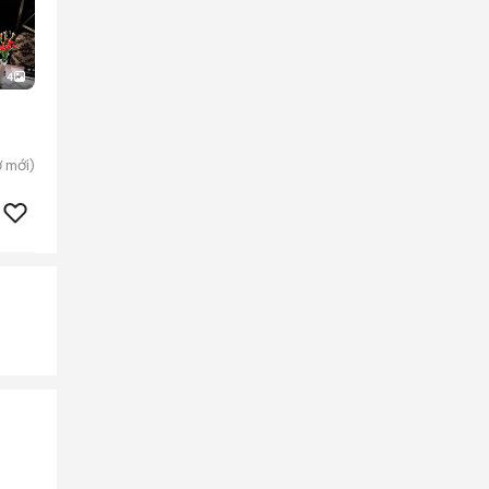
4
ờ
mới)