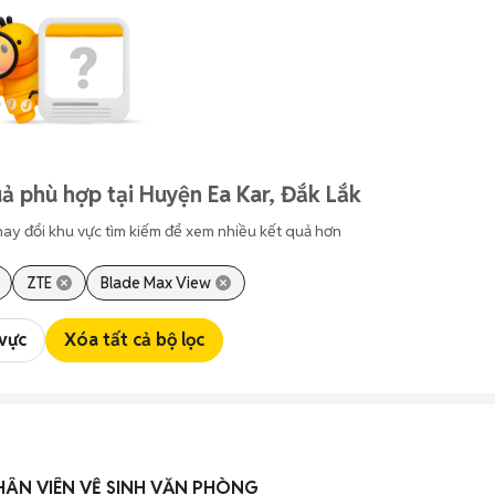
ả phù hợp tại Huyện Ea Kar, Đắk Lắk
hay đổi khu vực tìm kiếm để xem nhiều kết quả hơn
ZTE
Blade Max View
 vực
Xóa tất cả bộ lọc
HÂN VIÊN VỆ SINH VĂN PHÒNG