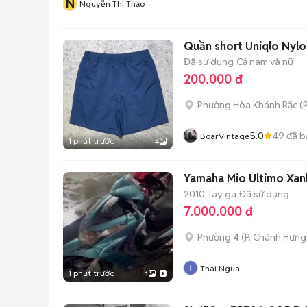
N
Nguyễn Thị Thảo
Quần short Uniqlo Nylo
Đã sử dụng
Cả nam và nữ
200.000 đ
Phường Hòa Khánh Bắc
(
P
5.0
49
đã b
BoarVintage
1 phút trước
4
Yamaha Mio Ultimo Xanh
2010
Tay ga
Đã sử dụng
7.000.000 đ
Phường 4
(
P. Chánh Hưng
Thai Ngua
1 phút trước
1