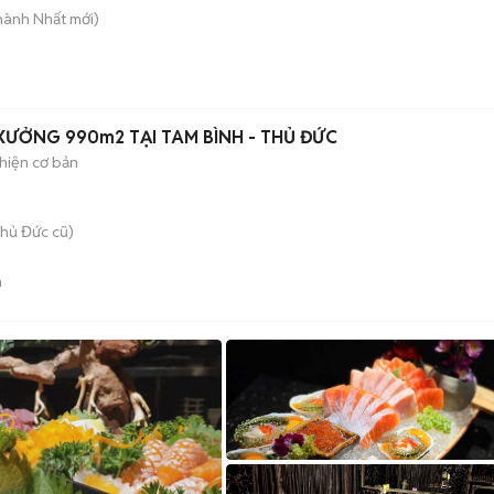
Thành Nhất
mới)
ƯỞNG 990m2 TẠI TAM BÌNH - THỦ ĐỨC
hiện cơ bản
hủ Đức cũ)
n