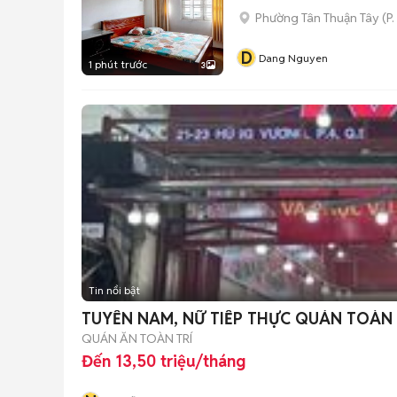
Phường Tân Thuận Tây
(
P.
D
Dang Nguyen
1 phút trước
3
Tin nổi bật
TUYỂN NAM, NỮ TIẾP THỰC QUÁN TOÀN 
QUÁN ĂN TOÀN TRÍ
Đến 13,50 triệu/tháng