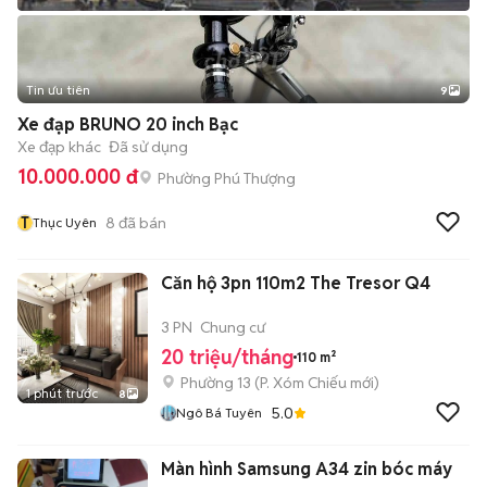
Tin ưu tiên
9
+
2
Xe đạp BRUNO 20 inch Bạc
Xe đạp khác
Đã sử dụng
10.000.000 đ
Phường Phú Thượng
T
8
đã bán
Thục Uyên
Căn hộ 3pn 110m2 The Tresor Q4
3 PN
Chung cư
20 triệu/tháng
110 m²
Phường 13
(
P. Xóm Chiếu
mới)
1 phút trước
8
5.0
Ngô Bá Tuyên
Màn hình Samsung A34 zin bóc máy