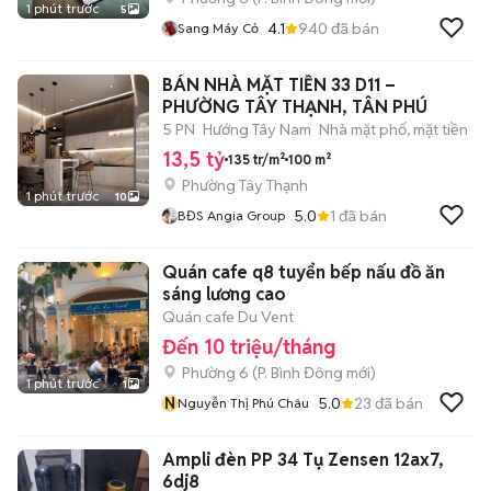
1 phút trước
5
4.1
940
đã bán
Sang Máy Cỏ
BÁN NHÀ MẶT TIỀN 33 D11 –
PHƯỜNG TÂY THẠNH, TÂN PHÚ
5 PN
Hướng Tây Nam
Nhà mặt phố, mặt tiền
13,5 tỷ
135 tr/m²
100 m²
Phường Tây Thạnh
1 phút trước
10
5.0
1
đã bán
BĐS Angia Group
Quán cafe q8 tuyển bếp nấu đồ ăn
sáng lương cao
Quán cafe Du Vent
Đến 10 triệu/tháng
Phường 6
(
P. Bình Đông
mới)
1 phút trước
1
N
5.0
23
đã bán
Nguyễn Thị Phú Châu
Ampli đèn PP 34 Tụ Zensen 12ax7,
6dj8