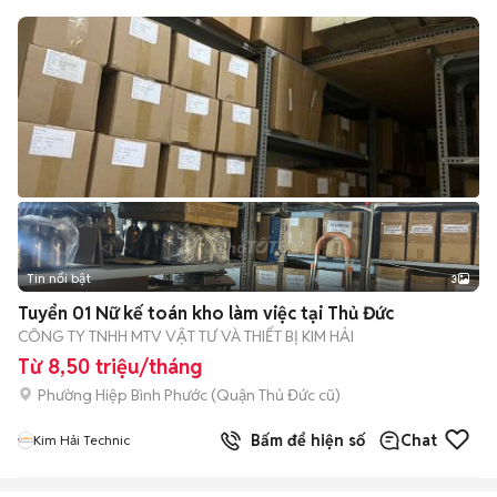
Tin nổi bật
3
Tuyển 01 Nữ kế toán kho làm việc tại Thủ Đức
CÔNG TY TNHH MTV VẬT TƯ VÀ THIẾT BỊ KIM HẢI
Từ 8,50 triệu/tháng
Phường Hiệp Bình Phước (Quận Thủ Đức cũ)
Bấm để hiện số
Chat
Kim Hải Technic