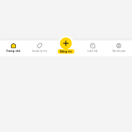
Trang chủ
Quản lý tin
Liên hệ
Tài khoản
Đăng tin
109.000 Bình chọn
Tải ứng dụng Chợ Tốt
Về Chợ Tốt
Quy chế sàn
Chính sách bảo mật
Giải quyết tranh chấp