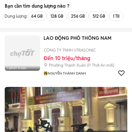
Bạn cần tìm
dung lượng
nào ?
Dung lượng:
64 GB
128 GB
256 GB
512 GB
1 TB
2 
LAO ĐỘNG PHỔ THÔNG NAM
CÔNG TY TNHH UTRASONIC
Đến 10 triệu/tháng
Phường Thạnh Xuân
(
P. Thới An
mới)
1 phút trước
N
NGUYỄN THÀNH DANH