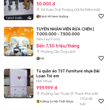
50.000 đ
Xã Xuân Thới Thượng
(
Xã Bà Điểm
mới)
Bánh Mì Nem Nướng
1 phút trước
3
TUYỂN NHÂN VIÊN RỬA CHÉN |
7.000.000 - 7.500.000
Hẻm Fast Food
Đến 7,50 triệu/tháng
Phường Cầu Ông Lãnh
1 phút trước
3
Hải
Tủ quần áo TST Furniture nhựa Đài
Loan Trẻ em
Mới
Nhựa
999.999 đ
Phường Tam Thuận
(
P. Thanh Khê
mới)
1 phút trước
6
1704
đã
X
Xưởng Sx Nội Thất Nhựa ĐL
bán
Và Gỗ Cn TST Số 1 Tại ĐN