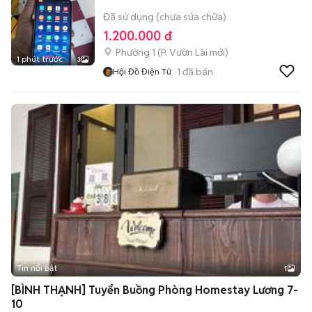
Đã sử dụng (chưa sửa chữa)
1.200.000 đ
Phường 1
(
P. Vườn Lài
mới)
1 phút trước
3
1
đã bán
Hội Đồ Điện Tử
Tin nổi bật
1
[BÌNH THẠNH] Tuyển Buồng Phòng Homestay Lương 7-
10