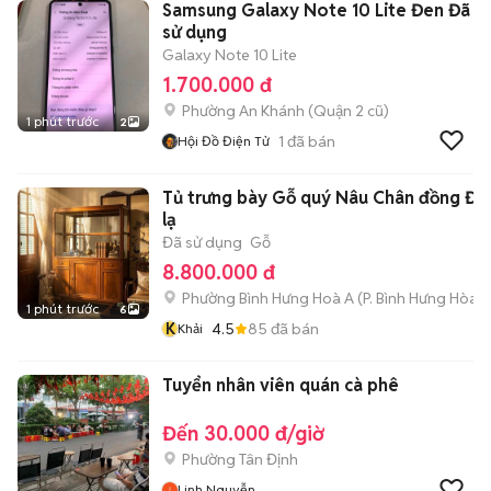
Samsung Galaxy Note 10 Lite Đen Đã
sử dụng
Galaxy Note 10 Lite
1.700.000 đ
Phường An Khánh (Quận 2 cũ)
1 phút trước
2
1
đã bán
Hội Đồ Điện Tử
Tủ trưng bày Gỗ quý Nâu Chân đồng Độ
lạ
Đã sử dụng
Gỗ
8.800.000 đ
Phường Bình Hưng Hoà A
(
P. Bình Hưng Hòa
m
1 phút trước
6
K
4.5
85
đã bán
Khải
Tuyển nhân viên quán cà phê
Đến 30.000 đ/giờ
Phường Tân Định
Linh Nguyễn