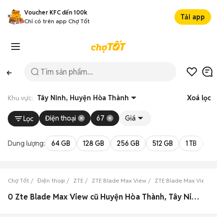
Voucher KFC đến 100k
Tải app
Chỉ có trên app Chợ Tốt
Khu vực:
Tây Ninh, Huyện Hòa Thành
Xoá lọc
Điện thoại
67
Giá
Lọc
Dung lượng:
64 GB
128 GB
256 GB
512 GB
1 TB
2 
Chợ Tốt
Điện thoại
ZTE
ZTE Blade Max View
ZTE Blade Max View Tâ
0 Zte Blade Max View cũ Huyện Hòa Thành, Tây Ninh đẹp