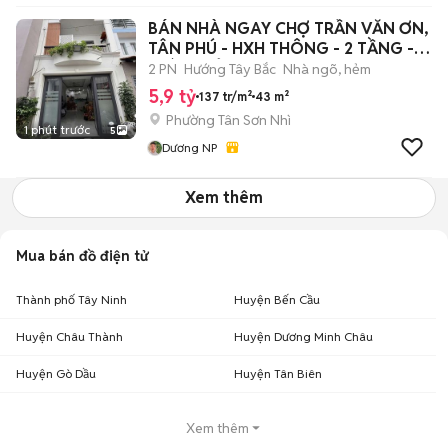
BÁN NHÀ NGAY CHỢ TRẦN VĂN ƠN,
TÂN PHÚ - HXH THÔNG - 2 TẦNG -
GIÁ 5,9TỶ
2 PN
Hướng Tây Bắc
Nhà ngõ, hẻm
5,9 tỷ
137 tr/m²
43 m²
Phường Tân Sơn Nhì
1 phút trước
5
Dương NP
Xem thêm
Mua bán đồ điện tử
Thành phố Tây Ninh
Huyện Bến Cầu
Huyện Châu Thành
Huyện Dương Minh Châu
Huyện Gò Dầu
Huyện Tân Biên
Xem thêm