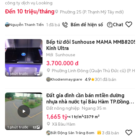
công ty dịch vụ Looking
Đến 10 triệu/tháng
Phường 25
(
P. Thạnh Mỹ Tây
mới)
1
đã bán
Bấm để hiện số
Chat
Nguyễn Thanh Tiến
Bếp từ đôi Sunhouse MAMA MMB8205
Kính Ultra
Mới
Sunhouse
3.700.000 đ
Phường Linh Đông (Quận Thủ Đức cũ)
(
P. Hiệ
1 phút trước
5
4.9
301
đã bán
Khodienmaygiare
Đất gia đình cần bán mtiền đường
nhựa nhà nước tại Bàu Hàm TP.Đồng
Nai
Đất nông nghiệp
Ngang 35 m
1,665 tỷ
< 1 tr/m²
2379 m²
Xã Bàu Hàm
1 phút trước
12
3
đã bán
Bất Động Sản Trảng Bom