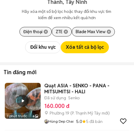
Thành, Tây Ninh
Hãy xóa một số bộ lọc hoặc thay đổi khu vực tìm 
kiếm để xem nhiều kết quả hơn
Điện thoại
ZTE
Blade Max View
Đổi khu vực
Xóa tất cả bộ lọc
Tin đăng mới
Quạt ASIA - SENKO - PANA -
MITSUMITSI - HALI
Đã sử dụng
Senko
160.000 đ
Phường 19
(
P. Thạnh Mỹ Tây
mới)
1 phút trước
6
5.0
5
đã bán
Hùng Dep Chai