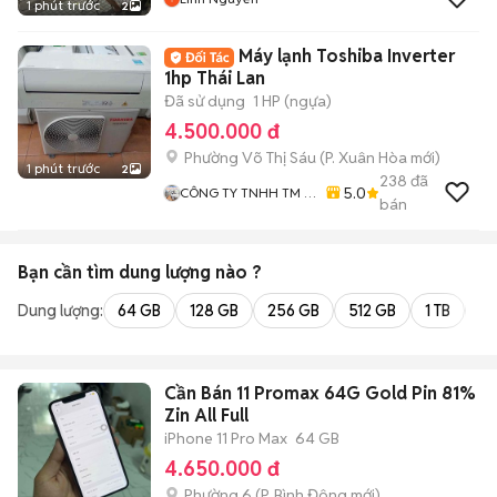
1 phút trước
2
Máy lạnh Toshiba Inverter
1hp Thái Lan
Đã sử dụng
1 HP (ngựa)
4.500.000 đ
Phường Võ Thị Sáu
(
P. Xuân Hòa
mới)
1 phút trước
2
238
đã
5.0
CÔNG TY TNHH TM -
bán
DV - VT KỸ THUẬT
HOÀNG PHÚC
Bạn cần tìm
dung lượng
nào ?
Dung lượng:
64 GB
128 GB
256 GB
512 GB
1 TB
2 
Cần Bán 11 Promax 64G Gold Pin 81%
Zin All Full
iPhone 11 Pro Max
64 GB
4.650.000 đ
Phường 6
(
P. Bình Đông
mới)