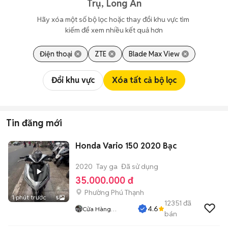
Trụ, Long An
Hãy xóa một số bộ lọc hoặc thay đổi khu vực tìm 
kiếm để xem nhiều kết quả hơn
Điện thoại
ZTE
Blade Max View
Đổi khu vực
Xóa tất cả bộ lọc
Tin đăng mới
Honda Vario 150 2020 Bạc
2020
Tay ga
Đã sử dụng
35.000.000 đ
Phường Phú Thạnh
1 phút trước
5
12351
đã
4.6
Cửa Hàng
bán
Tuanduy