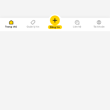
Trang chủ
Quản lý tin
Liên hệ
Tài khoản
Đăng tin
109.000 Bình chọn
Tải ứng dụng Chợ Tốt
Về Chợ Tốt
Quy chế sàn
Chính sách bảo mật
Giải quyết tranh chấp
CÔNG TY TNHH CHỢ TỐT - Người đại diện theo pháp luật:
Nguyễn Trọng Tấn; GPDKKD: 0312120782 do Sở KH & ĐT TP.HCM cấp ngày
11/01/2013;