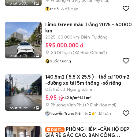
Phường Phú Mỹ
(
P. Tân Mỹ
mới)
1 phút trước
5
T
6
đã bán
Tr Hà
Limo Green màu Trắng 2025 - 60000
km
2025
60.000 km
Điện
Tự động
595.000.000 đ
Xã Di Trạch
(
Xã Hoài Đức
mới)
1 phút trước
15
Q
Quốc Cương
140.5m2 ( 5.5 X 25.5 ) - thổ cư 100m2
-đường xe tải 5m thông -sổ riêng
Đất thổ cư
Ngang 5,5 m
5,95 tỷ
42 tr/m²
141 m²
Phường Vĩnh Phú
(
P. Bình Hòa
mới)
1 phút trước
6
5.0
1
đã bán
Nguyễn Trung Kiên
PHÒNG HIẾM -CĂN HỘ ĐẸP
GIÁ RẺ GÁC CAO, BAN CÔNG