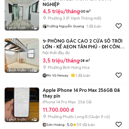
NGHIỆP
4,5 triệu/tháng
30 m²
Phường 3
(
P. Hạnh Thông
mới)
1
đã bán
Trường Nguyễn Quang
1 phút trước
7
✨ PHÒNG GÁC CAO 2 CỬA SỔ TRỜI
LỚN - KẾ AEON TÂN PHÚ - ĐH CÔNG
THƯƠNG
Nội thất đầy đủ
3,5 triệu/tháng
28 m²
Phường Bình Hưng Hòa
1 phút trước
12
1
đã bán
Phi Vũ Neway
Apple iPhone 14 Pro Max 256GB Đã
thay pin
iPhone 14 Pro Max
256 GB
11.700.000 đ
Phường Phước Long B (Quận 9 cũ)
1 phút trước
6
5.0
59
đã bán
Sơn Hoàng