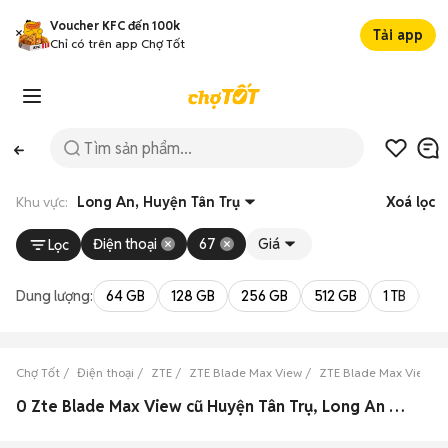
Voucher KFC đến 100k
Tải app
Chỉ có trên app Chợ Tốt
Khu vực:
Long An, Huyện Tân Trụ
Xoá lọc
Điện thoại
67
Giá
Lọc
Dung lượng:
64 GB
128 GB
256 GB
512 GB
1 TB
2 
Chợ Tốt
Điện thoại
ZTE
ZTE Blade Max View
ZTE Blade Max View L
0 Zte Blade Max View cũ Huyện Tân Trụ, Long An đẹp