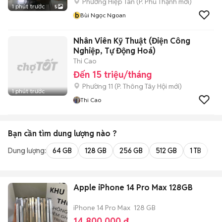
Phường Hiệp Tân
(
P. Phú Thạnh
mới)
1 phút trước
5
b
Bùi Ngọc Ngoan
Nhân Viên Kỹ Thuật (Điện Công
Nghiệp, Tự Động Hoá)
Thi Cao
Đến 15 triệu/tháng
Phường 11
(
P. Thông Tây Hội
mới)
1 phút trước
Thi Cao
Bạn cần tìm
dung lượng
nào ?
Dung lượng:
64 GB
128 GB
256 GB
512 GB
1 TB
2 
Apple iPhone 14 Pro Max 128GB
iPhone 14 Pro Max
128 GB
14.800.000 đ