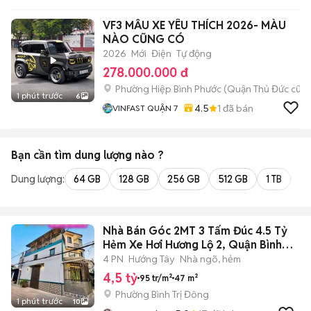
VF3 MẪU XE YÊU THÍCH 2026- MÀU
NÀO CŨNG CÓ
2026
Mới
Điện
Tự động
278.000.000 đ
Phường Hiệp Bình Phước (Quận Thủ Đức cũ)
1 phút trước
6
4.5
1
đã bán
VINFAST QUẬN 7
Bạn cần tìm
dung lượng
nào ?
Dung lượng:
64 GB
128 GB
256 GB
512 GB
1 TB
2 
Nhà Bán Góc 2MT 3 Tấm Đúc 4.5 Tỷ
Hẻm Xe Hơi Hương Lộ 2, Quận Bình
Tân
4 PN
Hướng Tây
Nhà ngõ, hẻm
4,5 tỷ
95 tr/m²
47 m²
Phường Bình Trị Đông
1 phút trước
10