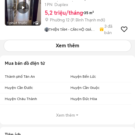
THOÁNG SÁT ĐH UEF, UTH
1 PN
Duplex
5,2 triệu/tháng
35 m²
Phường 12
(
P. Bình Thạnh
mới)
1 phút trước
7
3
đã
THIỆN TÂM - CĂN HỘ GIÁ
bán
TỐT
Xem thêm
Mua bán đồ điện tử
Thành phố Tân An
Huyện Bến Lức
Huyện Cần Đước
Huyện Cần Giuộc
Huyện Châu Thành
Huyện Đức Hòa
Xem thêm
Tiện ích