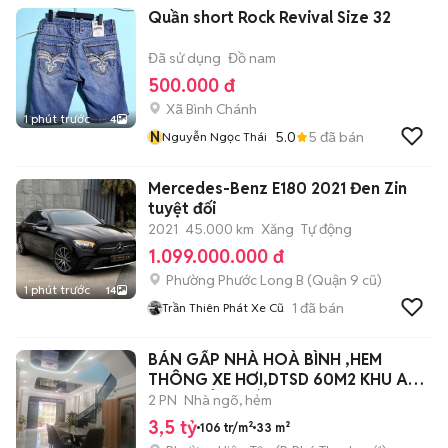
Quần short Rock Revival Size 32
Đã sử dụng
Đồ nam
500.000 đ
Xã Bình Chánh
1 phút trước
4
N
5.0
5
đã bán
Nguyễn Ngọc Thái
Mercedes-Benz E180 2021 Đen Zin
tuyệt đối
2021
45.000 km
Xăng
Tự động
1.099.000.000 đ
Phường Phước Long B (Quận 9 cũ)
1 phút trước
14
1
đã bán
Trần Thiên Phát Xe Cũ
BÁN GẤP NHÀ HOÀ BÌNH ,HEM
THÔNG XE HƠI,DTSD 60M2 KHU AN
NINH ,DÂN TRÍ
2 PN
Nhà ngõ, hẻm
3,5 tỷ
106 tr/m²
33 m²