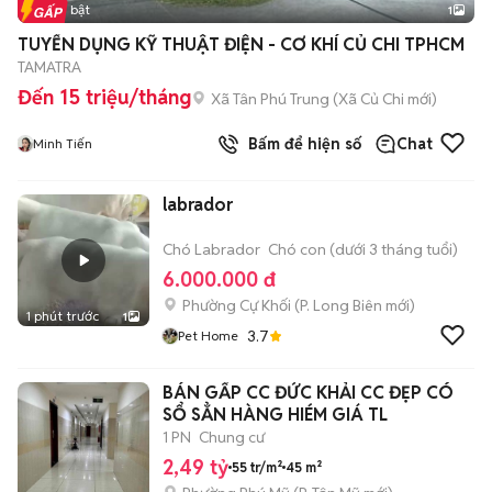
Tin nổi bật
1
TUYỂN DỤNG KỸ THUẬT ĐIỆN - CƠ KHÍ CỦ CHI TPHCM
TAMATRA
Đến 15 triệu/tháng
Xã Tân Phú Trung
(
Xã Củ Chi
mới)
Bấm để hiện số
Chat
Minh Tiến
labrador
Chó Labrador
Chó con (dưới 3 tháng tuổi)
6.000.000 đ
Phường Cự Khối
(
P. Long Biên
mới)
1 phút trước
1
3.7
Pet Home
BÁN GẤP CC ĐỨC KHẢI CC ĐẸP CÓ
SỔ SẲN HÀNG HIÉM GIÁ TL
1 PN
Chung cư
2,49 tỷ
55 tr/m²
45 m²