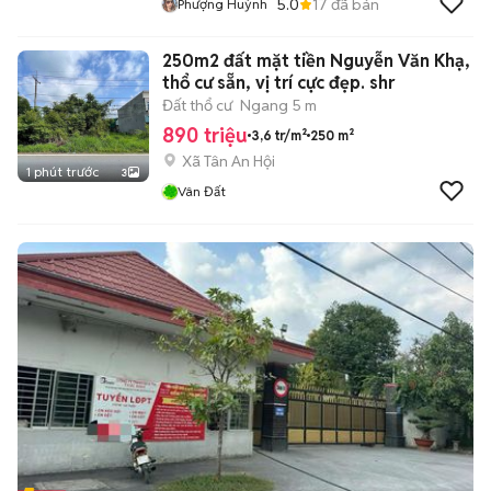
5.0
17
đã bán
Phượng Huỳnh
250m2 đất mặt tiền Nguyễn Văn Khạ,
thổ cư sẵn, vị trí cực đẹp. shr
Đất thổ cư
Ngang 5 m
890 triệu
3,6 tr/m²
250 m²
Xã Tân An Hội
1 phút trước
3
Vân Đất