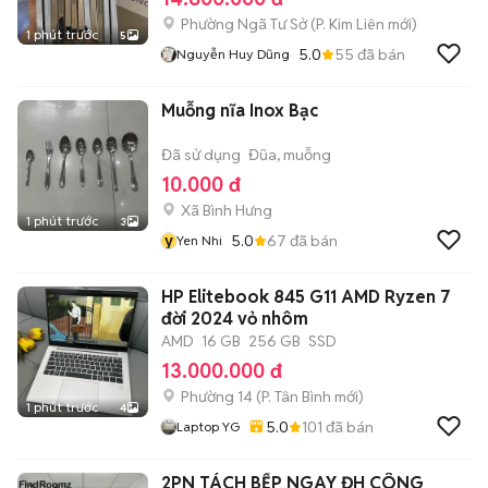
Phường Ngã Tư Sở
(
P. Kim Liên
mới)
1 phút trước
5
5.0
55
đã bán
Nguyễn Huy Dũng
Muỗng nĩa Inox Bạc
Đã sử dụng
Đũa, muỗng
10.000 đ
Xã Bình Hưng
1 phút trước
3
y
5.0
67
đã bán
Yen Nhi
HP Elitebook 845 G11 AMD Ryzen 7
đời 2024 vỏ nhôm
AMD
16 GB
256 GB
SSD
13.000.000 đ
Phường 14
(
P. Tân Bình
mới)
1 phút trước
4
5.0
101
đã bán
Laptop YG
2PN TÁCH BẾP NGAY ĐH CÔNG