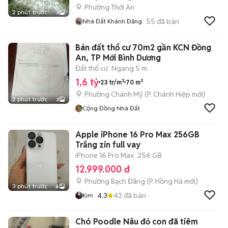
Phường Thới An
2 phút trước
3
55
đã bán
Nhà Đất Khánh Đăng
Bán đất thổ cư 70m2 gần KCN Đồng
An, TP Mới Bình Dương
Đất thổ cư
Ngang 5 m
1,6 tỷ
23 tr/m²
70 m²
Phường Chánh Mỹ
(
P. Chánh Hiệp
mới)
2 phút trước
3
Cộng Đồng Nhà Đất
Apple iPhone 16 Pro Max 256GB
Trắng zin full vay
iPhone 16 Pro Max
256 GB
12.999.000 đ
Phường Bạch Đằng
(
P. Hồng Hà
mới)
3 phút trước
6
4.3
42
đã bán
Kim
Chó Poodle Nâu đỏ con đã tiêm