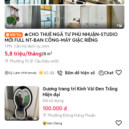
Tin nổi bật
9
+
2
🔥CHO THUÊ NGÃ TƯ PHÚ NHUẬN-STUDIO
MỚI FULL NT-BAN CÔNG-MÁY GIẶC RIÊNG
1 PN
Căn hộ dịch vụ, mini
5,8 triệu/tháng
28 m²
Phường 15
(
P. Cầu Kiệu
mới)
45
đã bán
Bấm để hiện số
Chat
Sỹ Lâm Hifriendz
Gương trang trí Kính Vải Đen Trắng
Hiện đại
Đã sử dụng
100.000 đ
Phường Đông Hưng Thuận
3 phút trước
1
v
Van Dang