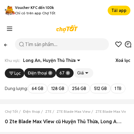
Voucher KFC đến 100k
Tải app
Chỉ có trên app Chợ Tốt
Khu vực:
Long An, Huyện Thủ Thừa
Xoá lọc
Điện thoại
67
Giá
Lọc
Dung lượng:
64 GB
128 GB
256 GB
512 GB
1 TB
2 
Chợ Tốt
Điện thoại
ZTE
ZTE Blade Max View
ZTE Blade Max View L
0 Zte Blade Max View cũ Huyện Thủ Thừa, Long An đẹp