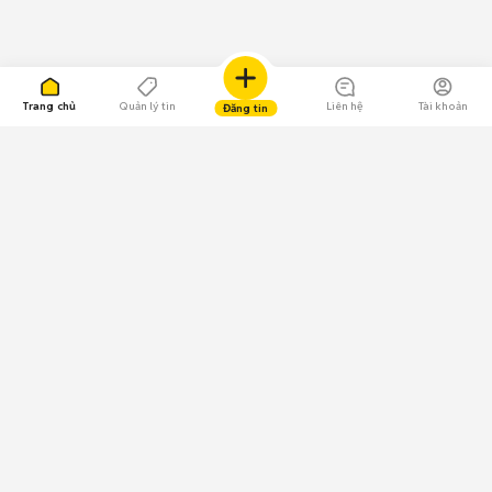
Trang chủ
Quản lý tin
Liên hệ
Tài khoản
Đăng tin
109.000 Bình chọn
Tải ứng dụng Chợ Tốt
Về Chợ Tốt
Quy chế sàn
Chính sách bảo mật
Giải quyết tranh chấp
CÔNG TY TNHH CHỢ TỐT - Người đại diện theo pháp luật:
Nguyễn Trọng Tấn; GPDKKD: 0312120782 do Sở KH & ĐT TP.HCM cấp ngày
11/01/2013;
GPMXH: 185/GP-BTTTT do Bộ Thông tin và Truyền thông