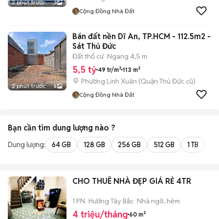
2 phút trước
3
Cộng Đồng Nhà Đất
Bán đất nền Dĩ An, TP.HCM - 112.5m2 -
Sát Thủ Đức
Đất thổ cư
Ngang 4,5 m
5,5 tỷ
49 tr/m²
113 m²
Phường Linh Xuân (Quận Thủ Đức cũ)
2 phút trước
5
Cộng Đồng Nhà Đất
Bạn cần tìm
dung lượng
nào ?
Dung lượng:
64 GB
128 GB
256 GB
512 GB
1 TB
2 
CHO THUÊ NHÀ ĐẸP GIÁ RẺ 4TR
1 PN
Hướng Tây Bắc
Nhà ngõ, hẻm
4 triệu/tháng
60 m²