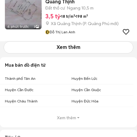
Quảng Thịnh
Đất thổ cư
Ngang 10,5 m
3,5 tỷ
18 tr/m²
198 m²
Xã Quảng Thịnh
(
P. Quảng Phú
mới)
6 phút trước
3
Đ
Đỗ Thị Lan Anh
Xem thêm
Mua bán đồ điện tử
Thành phố Tân An
Huyện Bến Lức
Huyện Cần Đước
Huyện Cần Giuộc
Huyện Châu Thành
Huyện Đức Hòa
Xem thêm