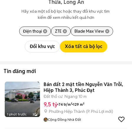
Thừa, Long An
Hãy xóa một số bộ lọc hoặc thay đổi khu vực tìm 
kiếm để xem nhiều kết quả hơn
Điện thoại
ZTE
Blade Max View
Đổi khu vực
Xóa tất cả bộ lọc
Tin đăng mới
Bán đất 2 mặt tiền Nguyễn Văn Trỗi,
Hiệp Thành 3, Phúc Đạt
Đất thổ cư
Ngang 10 m
9,5 tỷ
74 tr/m²
129 m²
Phường Hiệp Thành
(
P. Phú Lợi
mới)
1 phút trước
3
Cộng Đồng Nhà Đất