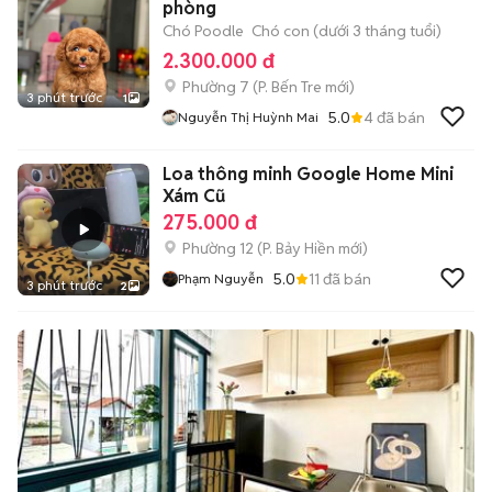
phòng
Chó Poodle
Chó con (dưới 3 tháng tuổi)
2.300.000 đ
Phường 7
(
P. Bến Tre
mới)
3 phút trước
1
5.0
4
đã bán
Nguyễn Thị Huỳnh Mai
Loa thông minh Google Home Mini
Xám Cũ
275.000 đ
Phường 12
(
P. Bảy Hiền
mới)
5.0
11
đã bán
Phạm Nguyễn
3 phút trước
2