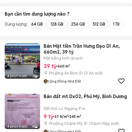
Bạn cần tìm
dung lượng
nào ?
Dung lượng:
64 GB
128 GB
256 GB
512 GB
1 TB
2 
Bán Mặt tiền Trần Hưng Đạo Dĩ An,
660m2, 39 tỷ
Mặt bằng kinh doanh
39 tỷ
660 m²
Phường An Bình
(
P. Dĩ An
mới)
4 phút trước
3
Cộng Đồng Nhà Đất
Bán đất mt Dx02, Phú Mỹ, Bình Dương
Đất thổ cư
Ngang 9 m
9 tỷ
37 tr/m²
245 m²
Phường Chánh Mỹ
(
P. Chánh Hiệp
mới)
4 phút trước
5
Cộng Đồng Nhà Đất