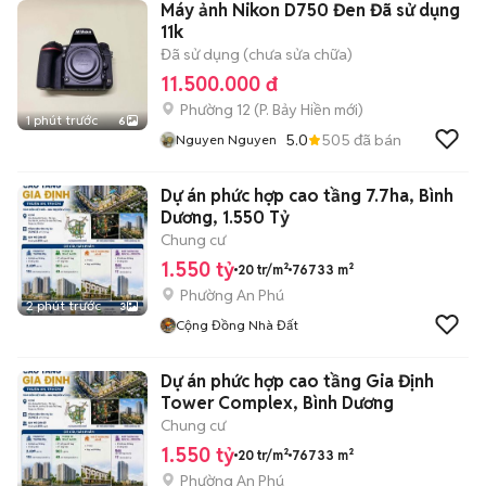
Máy ảnh Nikon D750 Đen Đã sử dụng
11k
Đã sử dụng (chưa sửa chữa)
11.500.000 đ
Phường 12
(
P. Bảy Hiền
mới)
1 phút trước
6
5.0
505
đã bán
Nguyen Nguyen
Dự án phức hợp cao tầng 7.7ha, Bình
Dương, 1.550 Tỷ
Chung cư
1.550 tỷ
20 tr/m²
76733 m²
Phường An Phú
2 phút trước
3
Cộng Đồng Nhà Đất
Dự án phức hợp cao tầng Gia Định
Tower Complex, Bình Dương
Chung cư
1.550 tỷ
20 tr/m²
76733 m²
Phường An Phú