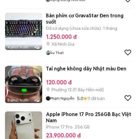
Bàn phím cơ GravaStar Đen trong
suốt
Đã sử dụng (chưa sửa chữa)
1 tháng
1.250.000 đ
Xã Ninh Gia
4 phút trước
4
Su That
Tai nghe không dây Nhật màu Đen
120.000 đ
Phường 12
(
P. Bảy Hiền
mới)
5.0
11
đã bán
Phạm Nguyễn
5 phút trước
4
Apple iPhone 17 Pro 256GB Bạc Việt
Nam
iPhone 17 Pro
256 GB
23.900.000 đ