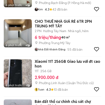
Phường Bạch Đằng
(
P. Hồng Hà
mới)
6 phút trước
6
4.3
42
đã bán
Kim
CHO THUÊ NHÀ GIÁ RẺ 6TR 2PN
TRUNG MỸ TÂY
2 PN
Hướng Tây Nam
Nhà ngõ, hẻm
6 triệu/tháng
80 m²
Phường Trung Mỹ Tây
6 phút trước
6
55
đã bán
Nhà Đất Khánh Đăng
Xiaomi 11T 256GB Giao lưu với đt cao
hon
11T
256 GB
2.900.000 đ
Phường Linh Xuân (Quận Thủ Đức cũ)
6 phút trước
3
t
4.3
10
đã bán
Tuan
Bán đất thổ cư chính chủ sát chợ