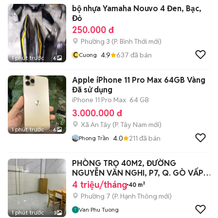
bộ nhựa Yamaha Nouvo 4 Đen, Bạc,
Đỏ
250.000 đ
Phường 3
(
P. Bình Thới
mới)
C
4.9
637
đã bán
Cuong
1 phút trước
6
Apple iPhone 11 Pro Max 64GB Vàng
Đã sử dụng
iPhone 11 Pro Max
64 GB
3.000.000 đ
Xã An Tây
(
P. Tây Nam
mới)
1 phút trước
6
4.0
211
đã bán
Phong Trần
PHÒNG TRỌ 40M2, ĐƯỜNG
NGUYỄN VĂN NGHI, P7, Q. GÒ VẤP,
TP. HCM
4 triệu/tháng
40 m²
Phường 7
(
P. Hạnh Thông
mới)
Van Phu Tuong
1 phút trước
3