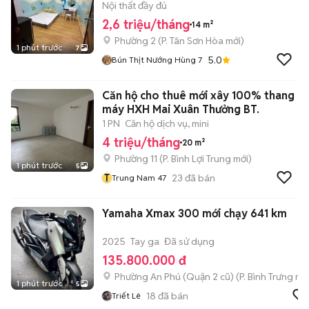
Nội thất đầy đủ
2,6 triệu/tháng
14 m²
Phường 2
(
P. Tân Sơn Hòa
mới)
1 phút trước
7
5.0
Bún Thịt Nướng Hùng 7
Căn hộ cho thuê mới xây 100% thang
máy HXH Mai Xuân Thưởng BT.
1 PN
Căn hộ dịch vụ, mini
4 triệu/tháng
20 m²
Phường 11
(
P. Bình Lợi Trung
mới)
1 phút trước
5
T
23
đã bán
Trung Nam 47
Yamaha Xmax 300 mới chạy 641 km
2025
Tay ga
Đã sử dụng
135.800.000 đ
Phường An Phú (Quận 2 cũ)
(
P. Bình Trưng
mới
1 phút trước
5
18
đã bán
Triết Lê