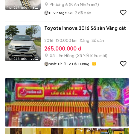
Phường 6
(
P. An Nhơn
mới)
1 phút trước
6
2
đã bán
TP Vintage SG
Toyota Innova 2016 Số sàn Vàng cát
2016
120.000 km
Xăng
Số sàn
265.000.000 đ
Xã Liên Hồng
(
Xã Yết Kiêu
mới)
1 phút trước
20
Nhất Tín Ô Tô Hải Dương