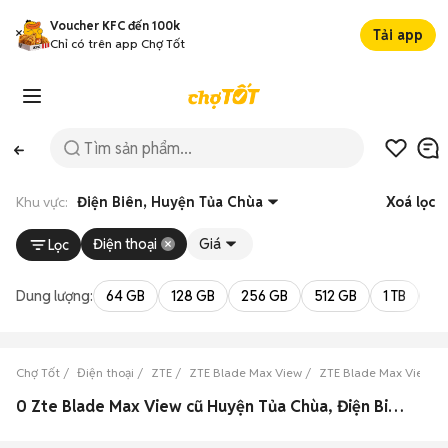
Voucher KFC đến 100k
Tải app
Chỉ có trên app Chợ Tốt
Khu vực:
Điện Biên, Huyện Tủa Chùa
Xoá lọc
Điện thoại
Giá
Lọc
Dung lượng:
64 GB
128 GB
256 GB
512 GB
1 TB
2 
Chợ Tốt
Điện thoại
ZTE
ZTE Blade Max View
ZTE Blade Max View Đi
0 Zte Blade Max View cũ Huyện Tủa Chùa, Điện Biên đẹp