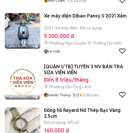
A
54
đã bán
Anh Chiến
Xe máy điện Dibao Pansy S 2021 Xám
2021
Xe máy điện
Đã sử dụng
9.300.000 đ
Phường Ngô Quyền
(
P. Trường Thi
mới)
1 phút trước
5
Lê Tuấn
[QUẬN 1/TB] TUYỂN 3 NV BÁN TRÀ
SỮA VIÊN VIÊN
Đến 8 triệu/tháng
Phường Cầu Ông Lãnh
5.0
3
đã bán
Sandy Thang
1 phút trước
5
Đồng hồ Rayard Nữ Thép Bạc Vàng
2.5cm
Đã sử dụng
Đồ nữ
160.000 đ