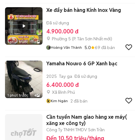
Xe đẩy bán hàng Kính Inox Vàng
Đã sử dụng
4.900.000 đ
Phường 5
(
P. Tân Sơn Nhất
mới)
1 phút trước
2
5.0
69
đã bán
Hoàng Văn Thành
Yamaha Nouvo 6 GP Xanh bạc
2025
Tay ga
Đã sử dụng
6.400.000 đ
Xã Bình Phú
1 phút trước
4
k
2
đã bán
Kim Ngân
Cần tuyển Nam giao hàng xe máy(
xăng xe công ty)
Công Ty TNHH TMDV Sơn Trần
Đến 10,50 triệu/tháng