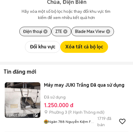
Chùa, Điện Biên
Hãy xóa một số bộ lọc hoặc thay đổi khu vực tìm 
kiếm để xem nhiều kết quả hơn
Điện thoại
ZTE
Blade Max View
Đổi khu vực
Xóa tất cả bộ lọc
Tin đăng mới
Máy may JUKI Trắng Đã qua sử dụng
Đã sử dụng
1.250.000 đ
Phường 3
(
P. Hạnh Thông
mới)
1 phút trước
3
1719
đã
Ngân 788 Nguyễn Kiệm F3
bán
Gv