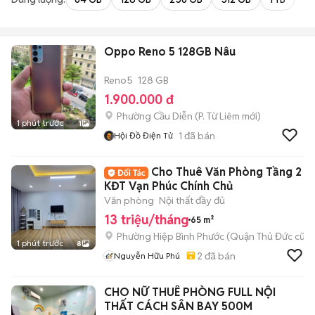
Oppo Reno 5 128GB Nâu
Reno5
128 GB
1.900.000 đ
Phường Cầu Diễn
(
P. Từ Liêm
mới)
1 phút trước
1
1
đã bán
Hội Đồ Điện Tử
Cho Thuê Văn Phòng Tầng 2
KĐT Vạn Phúc Chính Chủ
Văn phòng
Nội thất đầy đủ
13 triệu/tháng
65 m²
Phường Hiệp Bình Phước (Quận Thủ Đức cũ)
1 phút trước
8
2
đã bán
Nguyễn Hữu Phú
CHO NỮ THUÊ PHÒNG FULL NỘI
THẤT CÁCH SÂN BAY 500M