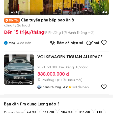
Tin nổi bật
4
Cần tuyển phụ bếp bao ăn ở
công ty 2u food
Đến 15 triệu/tháng
Phường 1
(
P. Hạnh Thông
mới)
4
đã bán
Bấm để hiện số
Chat
Đăng
VOLKSWAGEN TIGUAN ALLSPACE
2021
53.000 km
Xăng
Tự động
888.000.000 đ
Phường 1
(
P. Cầu Kiệu
mới)
1 phút trước
11
4.8
143
đã bán
Thanh Phương
Bạn cần tìm
dung lượng
nào ?
Dung lượng:
64 GB
128 GB
256 GB
512 GB
1 TB
2 