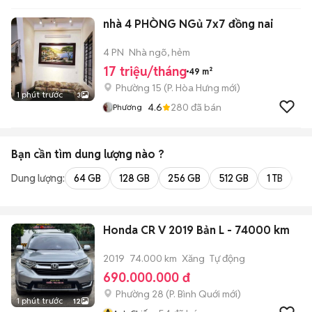
nhà 4 PHÒNG NGủ 7x7 đồng nai
4 PN
Nhà ngõ, hẻm
17 triệu/tháng
49 m²
Phường 15
(
P. Hòa Hưng
mới)
1 phút trước
3
4.6
280
đã bán
Phương
Bạn cần tìm
dung lượng
nào ?
Dung lượng:
64 GB
128 GB
256 GB
512 GB
1 TB
2 
Honda CR V 2019 Bản L - 74000 km
2019
74.000 km
Xăng
Tự động
690.000.000 đ
Phường 28
(
P. Bình Quới
mới)
1 phút trước
12