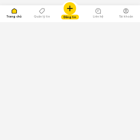
Trang chủ
Quản lý tin
Liên hệ
Tài khoản
Đăng tin
109.000 Bình chọn
Tải ứng dụng Chợ Tốt
Về Chợ Tốt
Quy chế sàn
Chính sách bảo mật
Giải quyết tranh chấp
CÔNG TY TNHH CHỢ TỐT - Người đại diện theo pháp luật:
Nguyễn Trọng Tấn; GPDKKD: 0312120782 do Sở KH & ĐT TP.HCM cấp ngày
11/01/2013;
GPMXH: 185/GP-BTTTT do Bộ Thông tin và Truyền thông
cấp ngày 09/07/2024 - Chịu trách nhiệm
nội dung: Trần Hoàng Ly.
Chính sách sử dụng