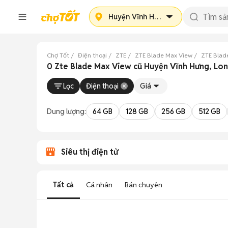
Huyện Vĩnh Hưng
Chợ Tốt
Điện thoại
ZTE
ZTE Blade Max View
ZTE Blad
0 Zte Blade Max View cũ Huyện Vĩnh Hưng, Lo
Lọc
Điện thoại
Giá
Dung lượng:
64 GB
128 GB
256 GB
512 GB
Siêu thị điện tử
Tất cả
Cá nhân
Bán chuyên