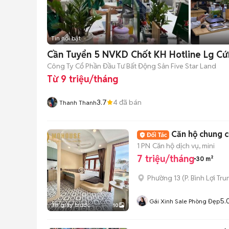
Tin nổi bật
Cần Tuyển 5 NVKD Chốt KH Hotline Lg Cứ
Công Ty Cổ Phần Đầu Tư Bất Động Sản Five Star Land
Từ 9 triệu/tháng
3.7
4
đã bán
Thanh Thanh
Căn hộ chung c
1 PN
Căn hộ dịch vụ, mini
7 triệu/tháng
30 m²
Phường 13
(
P. Bình Lợi Tr
5.
Gái Xinh Sale Phòng Đẹp
38 giây trước
10