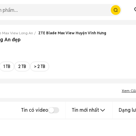
e Max View Long An
ZTE Blade Max View Huyện Vĩnh Hưng
ng An đẹp
1 TB
2 TB
> 2 TB
Xem Cử
Tin có video
Tin mới nhất
Dạng lư