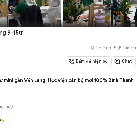
ng 9-15tr
Phường 15
(
P. Tân Sơ
Bấm để hiện số
Chat
ư mini gần Văn Lang, Học viện cán bộ mới 100% Bình Thanh
ung
mới)
0