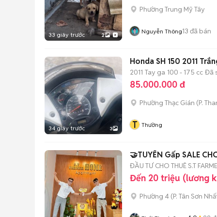
Phường Trung Mỹ Tây
13
đã bán
Nguyễn Thông
33 giây trước
2
Honda SH 150 2011 Trắn
2011
Tay ga
100 - 175 cc
Đã 
85.000.000 đ
Phường Thạc Gián
(
P. Th
T
Thường
34 giây trước
3
🤝TUYỂN Gấp SALE CH
ĐẦU TƯ CHO THUÊ S.T FARM
Đến 20 triệu (lương 
Phường 4
(
P. Tân Sơn Nhấ