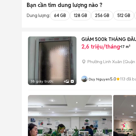
Bạn cần tìm
dung lượng
nào ?
Dung lượng:
64 GB
128 GB
256 GB
512 GB
GIẢM 500k THÁNG ĐẦ
2,6 triệu/tháng
17 m²
Phường Linh Xuân (Quận 
5.0
113
đã b
Duy Nguyen
38 giây trước
4