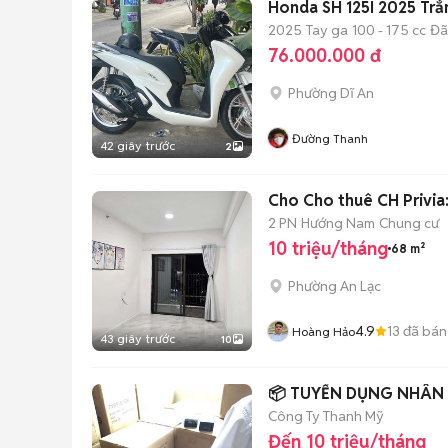
Honda SH 125I 2025 Tr
2025
Tay ga
100 - 175 cc
Đã
76.000.000 đ
Phường Dĩ An
Đường Thanh
42 giây trước
2
Cho Cho thuê CH Privia:
2 PN
Hướng Nam
Chung cư
10 triệu/tháng
68 m²
Phường An Lạc
4.9
13
đã bán
Hoàng Hảo
43 giây trước
10
📦 TUYỂN DỤNG NHÂN 
Công Ty Thanh Mỹ
Đến 10 triệu/tháng