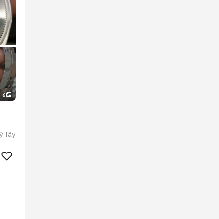
6
ỹ Tây