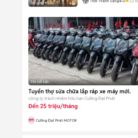
4.0
22
đ
Thới Thanh Sang
38 giây trước
6
Tin nổi bật
Tuyển thợ sửa chữa lắp ráp xe máy mới.
công ty trách nhiệm hữu hạn Cường Đạt Phát
Đến 25 triệu/tháng
Cường Đạt Phát MOTOR