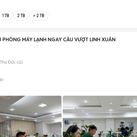
1 TB
2 TB
> 2 TB
U PHÒNG MÁY LẠNH NGAY CẦU VƯỢT LINH XUÂN
Thủ Đức cũ)
án