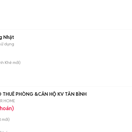
g Nhật
sử dụng
anh Khê
mới)
O THUÊ PHÒNG &CĂN HỘ KV TÂN BÌNH
ER HOME
khoán)
t
mới)