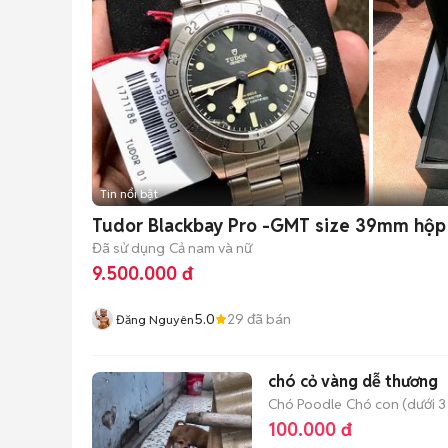
Tin nổi bật
Tudor Blackbay Pro -GMT size 39mm hộp
Đã sử dụng
Cả nam và nữ
9.500.000 đ
5.0
29
đã bán
Đăng Nguyên
chó cỏ vàng dễ thương
Chó Poodle
Chó con (dưới 3
100.000 đ