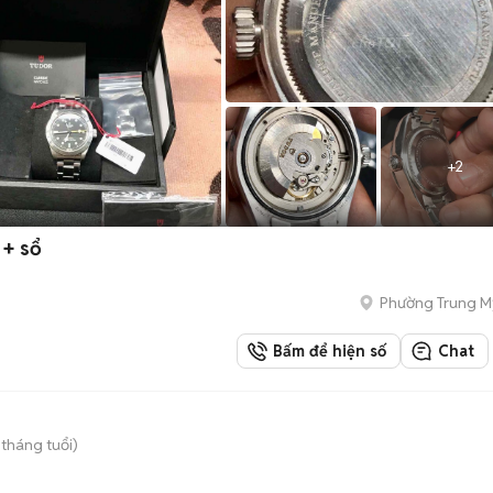
+
2
 + sổ
Phường Trung M
Bấm để hiện số
Chat
 tháng tuổi)