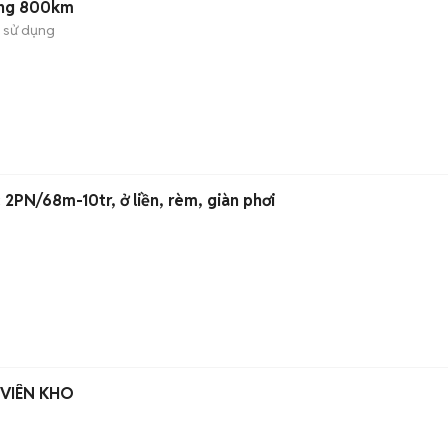
ắng 800km
 sử dụng
 2PN/68m-10tr, ở liền, rèm, giàn phơi
VIÊN KHO