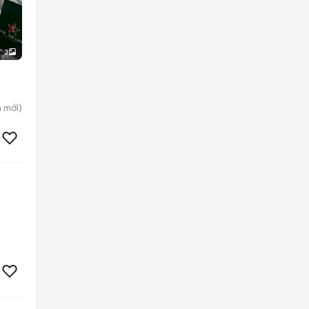
3
n
mới)