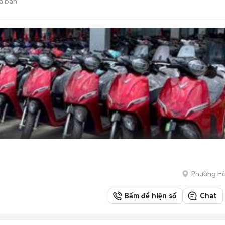
ã bán
Phường Hò
Bấm để hiện số
Chat