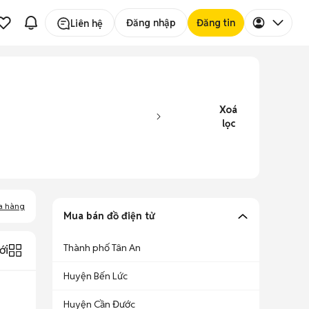
Đăng nhập
Đăng tin
Liên hệ
Xoá
lọc
a hàng
Mua bán đồ điện tử
Thành phố Tân An
ới
Huyện Bến Lức
Huyện Cần Đước