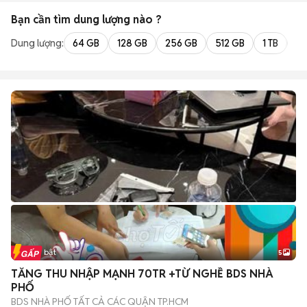
Bạn cần tìm
dung lượng
nào ?
Dung lượng:
64 GB
128 GB
256 GB
512 GB
1 TB
2 
Tin nổi bật
5
TĂNG THU NHẬP MẠNH 70TR +TỪ NGHỀ BDS NHÀ
PHỐ
BDS NHÀ PHỐ TẤT CẢ CÁC QUẬN TP.HCM