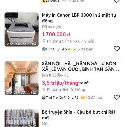
L
3
đã bán
Lê Đức Thịnh
Máy in Canon LBP 3300 In 2 mặt tự
động
Đã sử dụng
1.700.000 đ
Phường 5
(
P. Hòa Bình
mới)
2 phút trước
1
4.9
1505
đã bán
Đức Huy
SẴN NỘI THẤT_GẦN NGÃ TƯ BỐN
XÃ_LÊ VĂN QUỚI, BÌNH TÂN GẦN
ĐẠI HỌC VHU
Nội thất đầy đủ
3,5 triệu/tháng
28 m²
Phường Bình Trị Đông
2 phút trước
5
30
đã bán
Trai Trẻ Có Phòng Rẻ
Bộ truyện Shin - Cậu bé bút chì Rất
mới
Mới