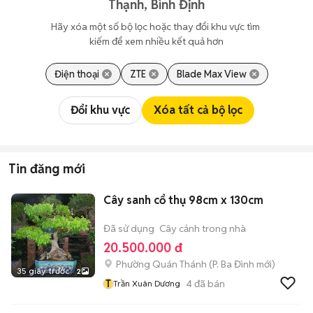
Thạnh, Bình Định
Hãy xóa một số bộ lọc hoặc thay đổi khu vực tìm 
kiếm để xem nhiều kết quả hơn
Điện thoại
ZTE
Blade Max View
Đổi khu vực
Xóa tất cả bộ lọc
Tin đăng mới
Cây sanh cổ thụ 98cm x 130cm
Đã sử dụng
Cây cảnh trong nhà
20.500.000 đ
Phường Quán Thánh
(
P. Ba Đình
mới)
35 giây trước
2
T
4
đã bán
Trần Xuân Dương