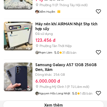
Phường 11
(
P. Thông Tây Hội
mới)
3 phút trước
7
Diễm Huyền
Máy nén khí AIRMAN Nhật 5hp tích
hợp sấy
Đã sử dụng
123.456 đ
Phường Tân Thới Hiệp
4 phút trước
6
5.0
31
đã bán
Phạm Lâm
Samsung Galaxy A57 12GB 256GB
Đen, Xám
Dòng khác
256 GB
6.000.000 đ
Phường Mỹ Đình 1
(
P. Từ Liêm
mới)
4 phút trước
1
5.0
1
đã bán
Nguyen Hữu Long Nhật
Xem thêm