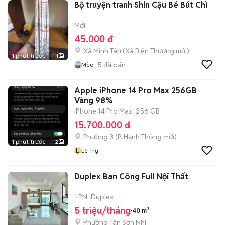
Bộ truyện tranh Shin Cậu Bé Bút Chì
Mới
45.000 đ
Xã Minh Tân
(
Xã Biện Thượng
mới)
1 phút trước
1
5
đã bán
Mèo
Apple iPhone 14 Pro Max 256GB
Vàng 98%
iPhone 14 Pro Max
256 GB
15.700.000 đ
Phường 3
(
P. Hạnh Thông
mới)
1 phút trước
2
L
Lê Trụ
Duplex Ban Công Full Nội Thất
1 PN
Duplex
5 triệu/tháng
40 m²
Phường Tân Sơn Nhì