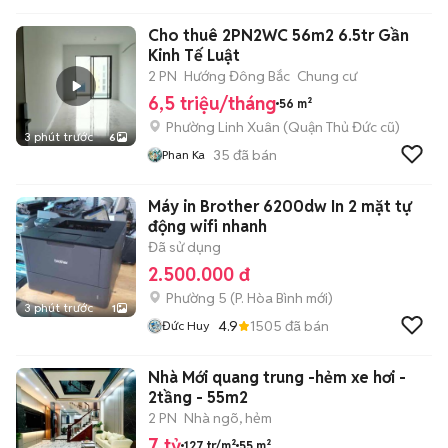
Cho thuê 2PN2WC 56m2 6.5tr Gần
Kinh Tế Luật
2 PN
Hướng Đông Bắc
Chung cư
6,5 triệu/tháng
56 m²
Phường Linh Xuân (Quận Thủ Đức cũ)
3 phút trước
6
35
đã bán
Phan Ka
Máy in Brother 6200dw In 2 mặt tự
động wifi nhanh
Đã sử dụng
2.500.000 đ
Phường 5
(
P. Hòa Bình
mới)
3 phút trước
1
4.9
1505
đã bán
Đức Huy
Nhà Mới quang trung -hẻm xe hơi -
2tầng - 55m2
2 PN
Nhà ngõ, hẻm
7 tỷ
127 tr/m²
55 m²