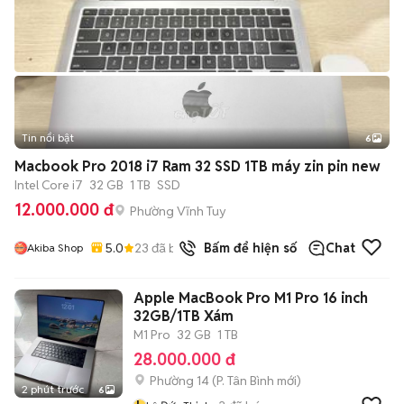
Tin nổi bật
6
+
2
Macbook Pro 2018 i7 Ram 32 SSD 1TB máy zin pin new
Intel Core i7
32 GB
1 TB
SSD
12.000.000 đ
Phường Vĩnh Tuy
5.0
23
đã bán
Bấm để hiện số
Chat
Akiba Shop
Apple MacBook Pro M1 Pro 16 inch
32GB/1TB Xám
M1 Pro
32 GB
1 TB
28.000.000 đ
Phường 14
(
P. Tân Bình
mới)
2 phút trước
6