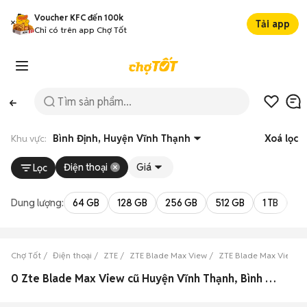
Voucher KFC đến 100k
Tải app
Chỉ có trên app Chợ Tốt
Khu vực:
Bình Định, Huyện Vĩnh Thạnh
Xoá lọc
Điện thoại
Giá
Lọc
Dung lượng:
64 GB
128 GB
256 GB
512 GB
1 TB
2 
Chợ Tốt
Điện thoại
ZTE
ZTE Blade Max View
ZTE Blade Max View Bì
0 Zte Blade Max View cũ Huyện Vĩnh Thạnh, Bình Định đẹp