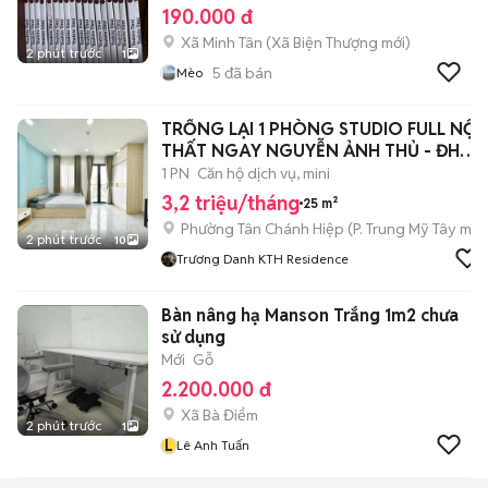
190.000 đ
Xã Minh Tân
(
Xã Biện Thượng
mới)
2 phút trước
1
5
đã bán
Mèo
TRỐNG LẠI 1 PHÒNG STUDIO FULL NỘI
THẤT NGAY NGUYỄN ẢNH THỦ - ĐH
HUFLIT
1 PN
Căn hộ dịch vụ, mini
3,2 triệu/tháng
25 m²
Phường Tân Chánh Hiệp
(
P. Trung Mỹ Tây
mới
2 phút trước
10
Trương Danh KTH Residence
Bàn nâng hạ Manson Trắng 1m2 chưa
sử dụng
Mới
Gỗ
2.200.000 đ
Xã Bà Điểm
2 phút trước
1
L
Lê Anh Tuấn