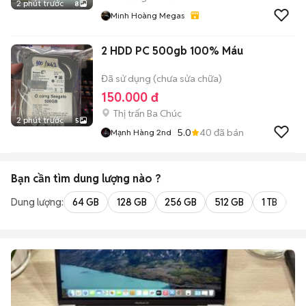
2 phút trước
8
Minh Hoàng Megas
2 HDD PC 500gb 100% Máu
Đã sử dụng (chưa sửa chữa)
150.000 đ
Thị trấn Ba Chúc
2 phút trước
5
5.0
40
đã bán
Mạnh Hàng 2nd
Bạn cần tìm
dung lượng
nào ?
Dung lượng:
64 GB
128 GB
256 GB
512 GB
1 TB
2 