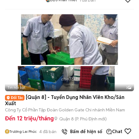
Tin nổi bật
3
[Quận 8] - Tuyển Dụng Nhân Viên Kho/Sản
Xuất
Công Ty Cổ Phần Tập Đoàn Golden Gate Chi nhánh Miền Nam
Đến 12 triệu/tháng
Quận 8
(
P. Phú Định
mới)
4
đã bán
Bấm để hiện số
Chat
Trương Lai Phúc