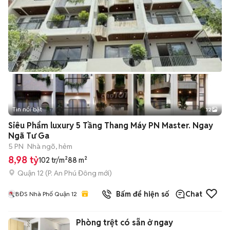
Tin nổi bật
12
+
2
Siêu Phẩm luxury 5 Tầng Thang Máy PN Master. Ngay
Ngã Tư Ga
5 PN
Nhà ngõ, hẻm
8,98 tỷ
102 tr/m²
88 m²
Quận 12
(
P. An Phú Đông
mới)
Bấm để hiện số
Chat
BĐS Nhà Phố Quận 12
Phòng trệt có sẵn ở ngay