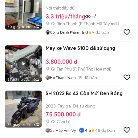
Nội thất đầy đủ
3,3 triệu/tháng
20 m²
Q. Bình Thạnh
(
P. Thạnh Mỹ Tây
mới)
30 giây trước
5
5.0
9
đã bán
Công Danh Phạm
May xe Wave S100 đã sử dụng
3.800.000 đ
Q. Tân Phú
(
P. Phú Thọ Hòa
mới)
19
đã bán
Ho Thanh Nam
31 giây trước
3
SH 2023 Bs 43 Còn Mới Đen Bóng
2023
Tay ga
Đã sử dụng
75.500.000 đ
Q. Cẩm Lệ
33 giây trước
6
4.5
48
đã bán
Xe Máy Ánh Vy