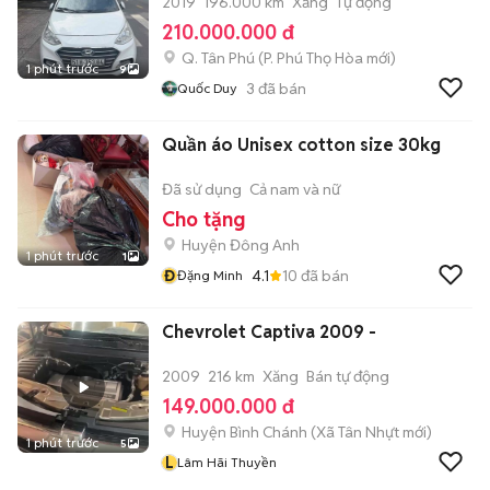
2019
196.000 km
Xăng
Tự động
210.000.000 đ
Q. Tân Phú
(
P. Phú Thọ Hòa
mới)
1 phút trước
9
3
đã bán
Quốc Duy
Quần áo Unisex cotton size 30kg
Đã sử dụng
Cả nam và nữ
Cho tặng
Huyện Đông Anh
1 phút trước
1
Đ
4.1
10
đã bán
Đặng Minh
Chevrolet Captiva 2009 -
2009
216 km
Xăng
Bán tự động
149.000.000 đ
Huyện Bình Chánh
(
Xã Tân Nhựt
mới)
1 phút trước
5
L
Lâm Hãi Thuyền