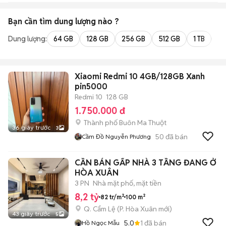
Bạn cần tìm
dung lượng
nào ?
Dung lượng:
64 GB
128 GB
256 GB
512 GB
1 TB
2 
Xiaomi Redmi 10 4GB/128GB Xanh
pin5000
Redmi 10
128 GB
1.750.000 đ
Thành phố Buôn Ma Thuột
36 giây trước
3
50
đã bán
Cầm Đồ Nguyễn Phương
CẦN BÁN GẤP NHÀ 3 TẦNG ĐANG Ở
HÒA XUÂN
3 PN
Nhà mặt phố, mặt tiền
8,2 tỷ
82 tr/m²
100 m²
Q. Cẩm Lệ
(
P. Hòa Xuân
mới)
43 giây trước
5
5.0
1
đã bán
Hồ Ngọc Mẫu