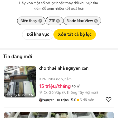
Hãy xóa một số bộ lọc hoặc thay đổi khu vực tìm 
kiếm để xem nhiều kết quả hơn
Điện thoại
ZTE
Blade Max View
Đổi khu vực
Xóa tất cả bộ lọc
Tin đăng mới
cho thuê nhà nguyên căn
3 PN
Nhà ngõ, hẻm
15 triệu/tháng
40 m²
Q. Gò Vấp
(
P. Thông Tây Hội
mới)
27 giây trước
5
5.0
5
đã bán
Nguyen Thi Thịnh