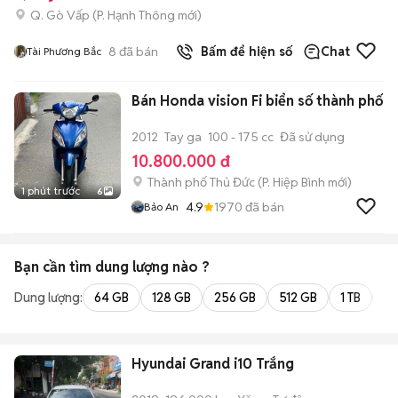
Q. Gò Vấp
(
P. Hạnh Thông
mới)
8
đã bán
Bấm để hiện số
Chat
Tài Phương Bắc
Bán Honda vision Fi biển số thành phố
2012
Tay ga
100 - 175 cc
Đã sử dụng
10.800.000 đ
Thành phố Thủ Đức
(
P. Hiệp Bình
mới)
1 phút trước
6
4.9
1970
đã bán
Bảo An
Bạn cần tìm
dung lượng
nào ?
Dung lượng:
64 GB
128 GB
256 GB
512 GB
1 TB
2 
Hyundai Grand i10 Trắng