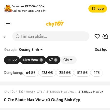
Voucher KFC đến 100k
Tải app
Chỉ có trên app Chợ Tốt
Khu vực:
Quảng Bình
Xoá lọc
Điện thoại
67
Giá
Lọc
Dung lượng:
64 GB
128 GB
256 GB
512 GB
1 TB
2 
Chợ Tốt
Điện thoại
ZTE
ZTE Blade Max View
ZTE Blade Max View Q
0 Zte Blade Max View cũ Quảng Bình đẹp