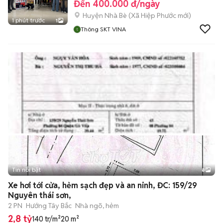
Đến 400.000 đ/ngày
Huyện Nhà Bè
(
Xã Hiệp Phước
mới)
1 phút trước
1
Thông SKT VINA
Tin nổi bật
8
+
2
Xe hơi tới cửa, hẻm sạch đẹp và an ninh, ĐC: 159/29
Nguyên thái sơn,
2 PN
Hướng Tây Bắc
Nhà ngõ, hẻm
2,8 tỷ
140 tr/m²
20 m²