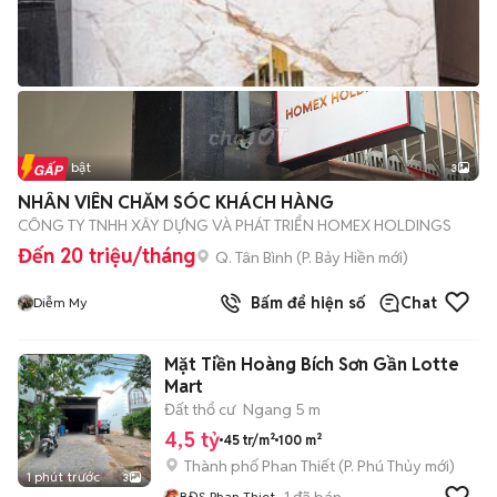
Tin nổi bật
3
NHÂN VIÊN CHĂM SÓC KHÁCH HÀNG
CÔNG TY TNHH XÂY DỰNG VÀ PHÁT TRIỂN HOMEX HOLDINGS
Đến 20 triệu/tháng
Q. Tân Bình
(
P. Bảy Hiền
mới)
Bấm để hiện số
Chat
Diễm My
Mặt Tiền Hoàng Bích Sơn Gần Lotte
Mart
Đất thổ cư
Ngang 5 m
4,5 tỷ
45 tr/m²
100 m²
Thành phố Phan Thiết
(
P. Phú Thủy
mới)
1 phút trước
3
1
đã bán
BĐS Phan Thiet