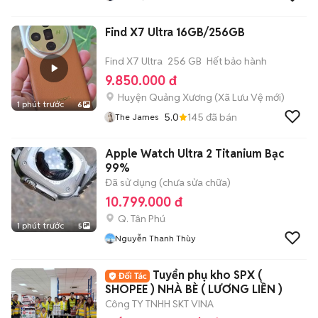
Find X7 Ultra 16GB/256GB
Find X7 Ultra
256 GB
Hết bảo hành
9.850.000 đ
Huyện Quảng Xương
(
Xã Lưu Vệ
mới)
1 phút trước
6
5.0
145
đã bán
The James
Apple Watch Ultra 2 Titanium Bạc
99%
Đã sử dụng (chưa sửa chữa)
10.799.000 đ
Q. Tân Phú
1 phút trước
5
Nguyễn Thanh Thùy
Tuyển phụ kho SPX (
SHOPEE ) NHÀ BÈ ( LƯƠNG LIỀN )
Công TY TNHH SKT VINA