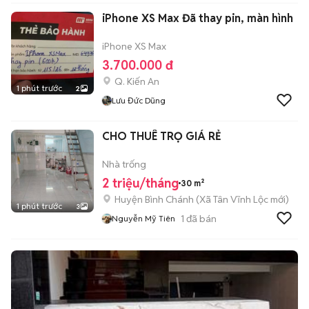
iPhone XS Max Đã thay pin, màn hình
iPhone XS Max
3.700.000 đ
Q. Kiến An
1 phút trước
2
Lưu Đức Dũng
CHO THUÊ TRỌ GIÁ RẺ
Nhà trống
2 triệu/tháng
30 m²
Huyện Bình Chánh
(
Xã Tân Vĩnh Lộc
mới)
1 phút trước
3
1
đã bán
Nguyễn Mỹ Tiên