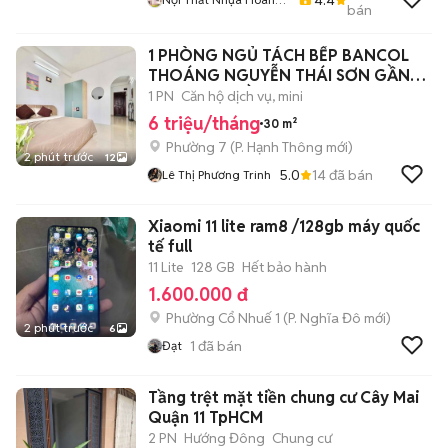
bán
Quân
1 PHÒNG NGỦ TÁCH BẾP BANCOL
THOÁNG NGUYỄN THÁI SƠN GẦN
PHẠM VĂN ĐỒNG
1 PN
Căn hộ dịch vụ, mini
6 triệu/tháng
30 m²
Phường 7
(
P. Hạnh Thông
mới)
2 phút trước
12
5.0
14
đã bán
Lê Thị Phương Trinh
Xiaomi 11 lite ram8 /128gb máy quốc
tế full
11 Lite
128 GB
Hết bảo hành
1.600.000 đ
Phường Cổ Nhuế 1
(
P. Nghĩa Đô
mới)
2 phút trước
6
1
đã bán
Đạt
Tầng trệt mặt tiền chung cư Cây Mai
Quận 11 TpHCM
2 PN
Hướng Đông
Chung cư