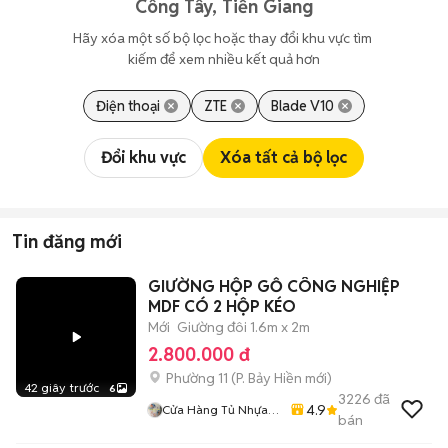
Công Tây, Tiền Giang
Hãy xóa một số bộ lọc hoặc thay đổi khu vực tìm 
kiếm để xem nhiều kết quả hơn
Điện thoại
ZTE
Blade V10
Đổi khu vực
Xóa tất cả bộ lọc
Tin đăng mới
GIƯỜNG HỘP GỖ CÔNG NGHIỆP
MDF CÓ 2 HỘP KÉO
Mới
Giường đôi 1.6m x 2m
2.800.000 đ
Phường 11
(
P. Bảy Hiền
mới)
42 giây trước
6
3226
đã
4.9
Cửa Hàng Tủ Nhựa
bán
Đài Loan Hoàng
Quân