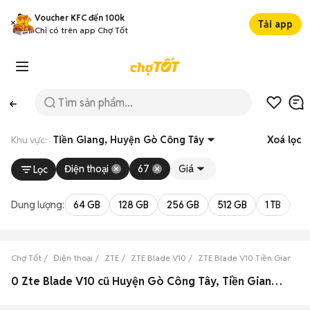
Voucher KFC đến 100k
Tải app
Chỉ có trên app Chợ Tốt
Khu vực:
Tiền Giang, Huyện Gò Công Tây
Xoá lọc
Điện thoại
67
Giá
Lọc
Dung lượng:
64 GB
128 GB
256 GB
512 GB
1 TB
2 
Chợ Tốt
Điện thoại
ZTE
ZTE Blade V10
ZTE Blade V10 Tiền Giang
0 Zte Blade V10 cũ Huyện Gò Công Tây, Tiền Giang đẹp