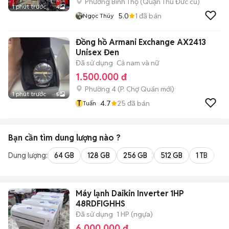
Phường Bình Thọ (Quận Thủ Đức cũ)
1 phút trước
4
5.0
1
đã bán
Ngọc Thúy
Đồng hồ Armani Exchange AX2413
Unisex Đen
Đã sử dụng
Cả nam và nữ
1.500.000 đ
Phường 4
(
P. Chợ Quán
mới)
1 phút trước
5
T
4.7
25
đã bán
Tuấn
Bạn cần tìm
dung lượng
nào ?
Dung lượng:
64 GB
128 GB
256 GB
512 GB
1 TB
2 
Máy lạnh Daikin Inverter 1HP
48RDFIGHHS
Đã sử dụng
1 HP (ngựa)
6.000.000 đ