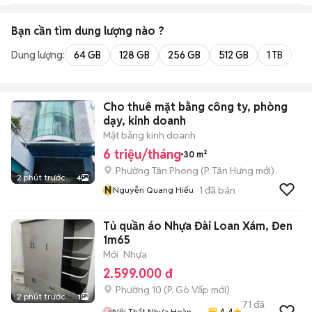
Bạn cần tìm
dung lượng
nào ?
Dung lượng:
64 GB
128 GB
256 GB
512 GB
1 TB
2 
Cho thuê mặt bằng công ty, phòng
dạy, kinh doanh
Mặt bằng kinh doanh
6 triệu/tháng
30 m²
Phường Tân Phong
(
P. Tân Hưng
mới)
2 phút trước
4
N
1
đã bán
Nguyễn Quang Hiếu
Tủ quần áo Nhựa Đài Loan Xám, Đen
1m65
Mới
Nhựa
2.599.000 đ
Phường 10
(
P. Gò Vấp
mới)
2 phút trước
1
71
đã
4.4
Nội Thất Nhựa Hoàng