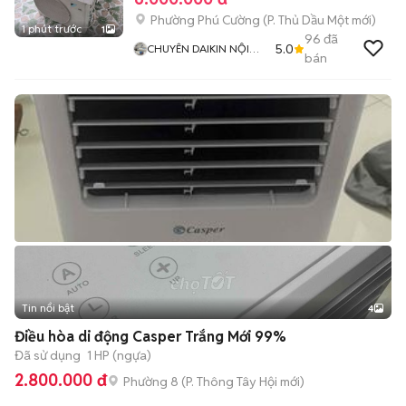
Phường Phú Cường
(
P. Thủ Dầu Một
mới)
1 phút trước
1
96
đã
5.0
CHUYÊN DAIKIN NỘI
bán
ĐỊA
Tin nổi bật
4
Điều hòa di động Casper Trắng Mới 99%
Đã sử dụng
1 HP (ngựa)
2.800.000 đ
Phường 8
(
P. Thông Tây Hội
mới)