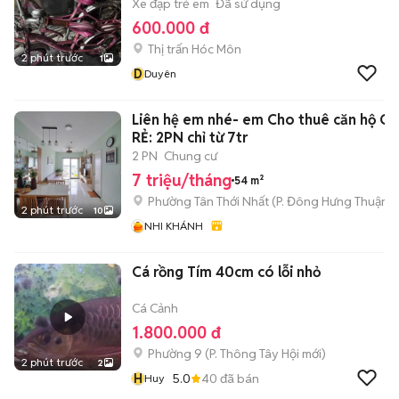
Xe đạp trẻ em
Đã sử dụng
600.000 đ
Thị trấn Hóc Môn
2 phút trước
1
D
Duyên
Liên hệ em nhé- em Cho thuê căn hộ GI
RẺ: 2PN chỉ từ 7tr
2 PN
Chung cư
7 triệu/tháng
54 m²
Phường Tân Thới Nhất
(
P. Đông Hưng Thuận
m
2 phút trước
10
NHI KHÁNH
Cá rồng Tím 40cm có lỗi nhỏ
Cá Cảnh
1.800.000 đ
Phường 9
(
P. Thông Tây Hội
mới)
2 phút trước
2
H
5.0
40
đã bán
Huy