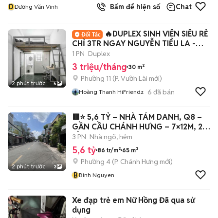
D
Bấm để hiện số
Chat
Dương Văn Vinh
🔥DUPLEX SINH VIÊN SIÊU RẺ
CHỈ 3TR NGAY NGUYỄN TIỂU LA -
Q10🔥
1 PN
Duplex
3 triệu/tháng
30 m²
Phường 11
(
P. Vườn Lài
mới)
2 phút trước
5
6
đã bán
Hoàng Thanh HiFriendz
🟥⭐ 5,6 TỶ – NHÀ TÁM DANH, Q8 –
GẦN CẦU CHÁNH HƯNG – 7×12M, 2
TẦNG ⭐🟥
3 PN
Nhà ngõ, hẻm
5,6 tỷ
86 tr/m²
65 m²
Phường 4
(
P. Chánh Hưng
mới)
2 phút trước
3
B
Binh Nguyen
Xe đạp trẻ em Nữ Hồng Đã qua sử
dụng