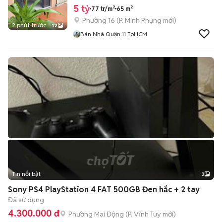
5 tỷ
77 tr/m²
65 m²
Phường 16
(
P. Minh Phụng
mới)
2 phút trước
12
Bán Nhà Quận 11 TpHCM
Tin nổi bật
3
Sony PS4 PlayStation 4 FAT 500GB Đen hắc + 2 tay
Đã sử dụng
4.300.000 đ
Phường Mai Động
(
P. Vĩnh Tuy
mới)