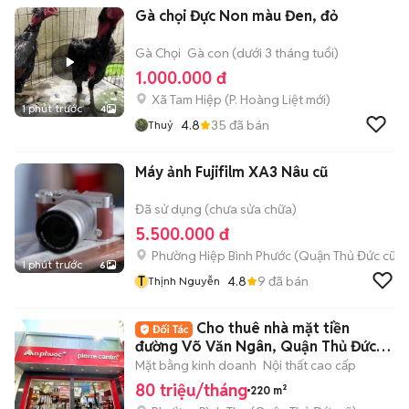
Gà chọi Đực Non màu Đen, đỏ
Gà Chọi
Gà con (dưới 3 tháng tuổi)
1.000.000 đ
Xã Tam Hiệp
(
P. Hoàng Liệt
mới)
1 phút trước
4
4.8
35
đã bán
Thuỷ
Máy ảnh Fujifilm XA3 Nâu cũ
Đã sử dụng (chưa sửa chữa)
5.500.000 đ
Phường Hiệp Bình Phước (Quận Thủ Đức cũ)
1 phút trước
6
T
4.8
9
đã bán
Thịnh Nguyễn
Cho thuê nhà mặt tiền
đường Võ Văn Ngân, Quận Thủ Đức,
DT: 8x20m
Mặt bằng kinh doanh
Nội thất cao cấp
80 triệu/tháng
220 m²