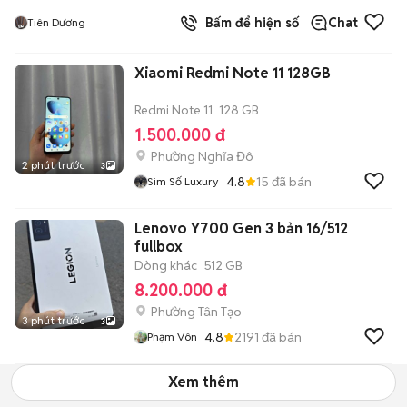
Bấm để hiện số
Chat
Tiên Dương
Xiaomi Redmi Note 11 128GB
Redmi Note 11
128 GB
1.500.000 đ
Phường Nghĩa Đô
2 phút trước
3
4.8
15
đã bán
Sim Số Luxury
Lenovo Y700 Gen 3 bản 16/512
fullbox
Dòng khác
512 GB
8.200.000 đ
Phường Tân Tạo
3 phút trước
3
4.8
2191
đã bán
Phạm Vôn
Xem thêm