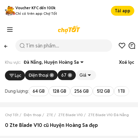
Voucher KFC đến 100k
Tải app
Chỉ có trên app Chợ Tốt
Khu vực:
Đà Nẵng, Huyện Hoàng Sa
Xoá lọc
Điện thoại
67
Giá
Lọc
Dung lượng:
64 GB
128 GB
256 GB
512 GB
1 TB
2 
Chợ Tốt
Điện thoại
ZTE
ZTE Blade V10
ZTE Blade V10 Đà Nẵng
ZT
0 Zte Blade V10 cũ Huyện Hoàng Sa đẹp