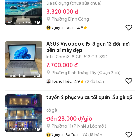
Đã sử dụng (chưa sửa chữa)
3.320.000 đ
Phường Định Công
42 giây trước
2
N
4.9
Nguyen Doan
ASUS Vivobook 15 i3 gen 13 đời mới
bền bỉ máy đẹp
Intel Core i3
8 GB
512 GB
SSD
7.700.000 đ
Phường Bình Trưng Tây (Quận 2 cũ)
1 phút trước
6
4.9
72
đã bán
Hoàng Hiếu
tuyển 2 phục vụ ca tối quán lẩu gà q3
cỏ gà
Đến 28.000 đ/giờ
Phường 11
(
P. Nhiêu Lộc
mới)
1 phút trước
1
n
74
đã bán
Nguyen Ba Tuan