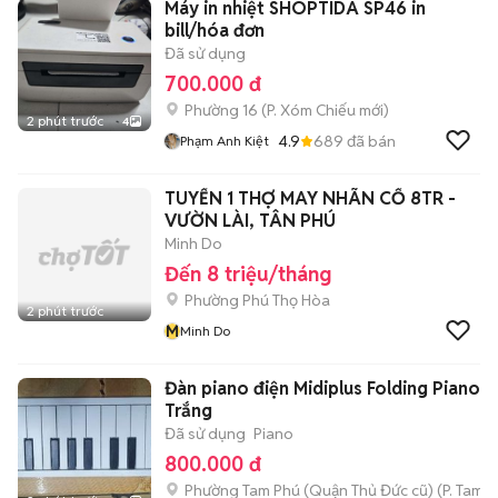
Máy in nhiệt SHOPTIDA SP46 in
bill/hóa đơn
Đã sử dụng
700.000 đ
Phường 16
(
P. Xóm Chiếu
mới)
2 phút trước
4
4.9
689
đã bán
Phạm Anh Kiệt
TUYỂN 1 THỢ MAY NHÃN CỔ 8TR -
VƯỜN LÀI, TÂN PHÚ
Minh Do
Đến 8 triệu/tháng
Phường Phú Thọ Hòa
2 phút trước
M
Minh Do
Đàn piano điện Midiplus Folding Piano 
Trắng
Đã sử dụng
Piano
800.000 đ
Phường Tam Phú (Quận Thủ Đức cũ)
(
P. Tam B