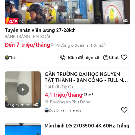
Tin nổi bật
1
Tuyển nhân viên lương 27-28k:h
BÁNH TRÁNG TRÁI XOÀI
Đến 7 triệu/tháng
Phường 8
(
P. Bình Thới
mới)
Bấm để hiện số
Chat
Thành
GẦN TRƯỜNG ĐẠI HỌC NGUYỄN
TẤT THÀNH - BAN CÔNG - FULL NỘI
THẤT4
Nội thất đầy đủ
4,1 triệu/tháng
25 m²
Phường An Phú Đông
37 giây trước
3
Duy Bình HiFriendz
Màn hình LG 27US500 4K 60Hz Trắng