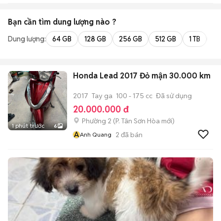
Trung
Bạn cần tìm
dung lượng
nào ?
Dung lượng:
64 GB
128 GB
256 GB
512 GB
1 TB
2 
Honda Lead 2017 Đỏ mận 30.000 km
2017
Tay ga
100 - 175 cc
Đã sử dụng
20.000.000 đ
Phường 2
(
P. Tân Sơn Hòa
mới)
1 phút trước
6
A
2
đã bán
Anh Quang