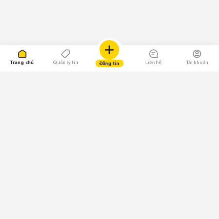
Trang chủ
Quản lý tin
Liên hệ
Tài khoản
Đăng tin
109.000 Bình chọn
Tải ứng dụng Chợ Tốt
Về Chợ Tốt
Quy chế sàn
Chính sách bảo mật
Giải quyết tranh chấp
CÔNG TY TNHH CHỢ TỐT - Người đại diện theo pháp luật:
Nguyễn Trọng Tấn; GPDKKD: 0312120782 do Sở KH & ĐT TP.HCM cấp ngày