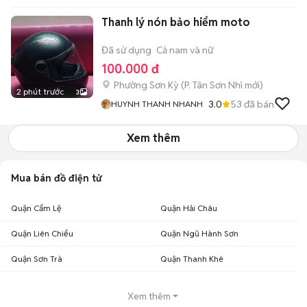
Thanh lý nón bảo hiểm moto
Đã sử dụng
Cả nam và nữ
100.000 đ
Phường Sơn Kỳ
(
P. Tân Sơn Nhì
mới)
2 phút trước
3
3.0
53
đã bán
HUYNH THANH NHANH
Xem thêm
Mua bán đồ điện tử
Quận Cẩm Lệ
Quận Hải Châu
Quận Liên Chiểu
Quận Ngũ Hành Sơn
Quận Sơn Trà
Quận Thanh Khê
Xem thêm