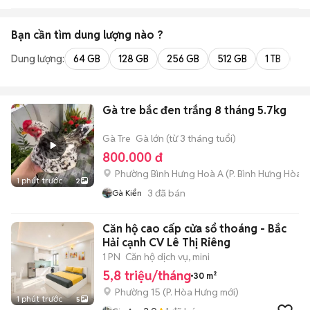
Bạn cần tìm
dung lượng
nào ?
Dung lượng:
64 GB
128 GB
256 GB
512 GB
1 TB
2 
Gà tre bắc đen trắng 8 tháng 5.7kg
Gà Tre
Gà lớn (từ 3 tháng tuổi)
800.000 đ
Phường Bình Hưng Hoà A
(
P. Bình Hưng Hòa
m
1 phút trước
2
3
đã bán
Gà Kiển
Căn hộ cao cấp cửa sổ thoáng - Bắc
Hải cạnh CV Lê Thị Riêng
1 PN
Căn hộ dịch vụ, mini
5,8 triệu/tháng
30 m²
Phường 15
(
P. Hòa Hưng
mới)
1 phút trước
5