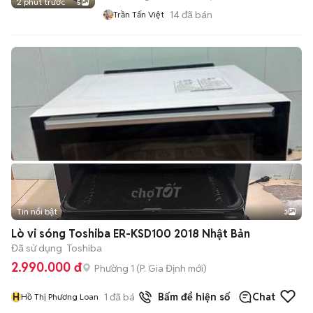
2 phút trước
5
14
đã bán
Trần Tấn Việt
Tin nổi bật
3
Lò vi sóng Toshiba ER-KSD100 2018 Nhật Bản
Đã sử dụng
Toshiba
2.990.000 đ
Phường 1
(
P. Gia Định
mới)
H
1
đã bán
Bấm để hiện số
Chat
Hồ Thị Phương Loan