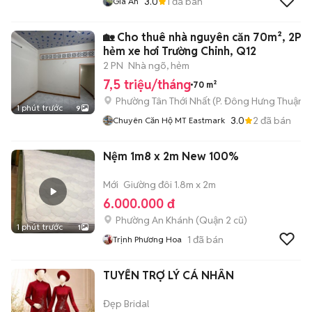
3.0
1
đã bán
Gia An
🏡 Cho thuê nhà nguyên căn 70m², 2PN
hẻm xe hơi Trường Chinh, Q12
2 PN
Nhà ngõ, hẻm
7,5 triệu/tháng
70 m²
Phường Tân Thới Nhất
(
P. Đông Hưng Thuận
m
1 phút trước
9
3.0
2
đã bán
Chuyên Căn Hộ MT Eastmark
Nệm 1m8 x 2m New 100%
Mới
Giường đôi 1.8m x 2m
6.000.000 đ
Phường An Khánh (Quận 2 cũ)
1 phút trước
1
1
đã bán
Trịnh Phương Hoa
TUYỂN TRỢ LÝ CÁ NHÂN
Đẹp Bridal