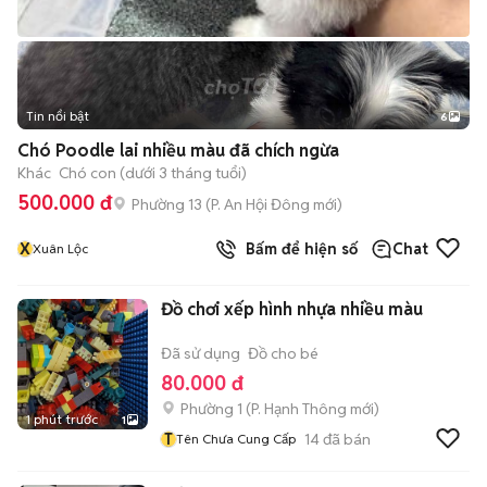
Tin nổi bật
6
+
2
Chó Poodle lai nhiều màu đã chích ngừa
Khác
Chó con (dưới 3 tháng tuổi)
500.000 đ
Phường 13
(
P. An Hội Đông
mới)
X
Bấm để hiện số
Chat
Xuân Lộc
Đồ chơi xếp hình nhựa nhiều màu
Đã sử dụng
Đồ cho bé
80.000 đ
Phường 1
(
P. Hạnh Thông
mới)
1 phút trước
1
T
14
đã bán
Tên Chưa Cung Cấp