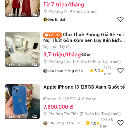
Từ 7 triệu/tháng
Phường 12
(
P. Phú Lâm
mới)
1 phút trước
1
Đ
Đẹp Bridal
Cho Thuê Phòng Giá Rẻ Full
Nội Thất Gần Đầm Sen Luỹ Bán Bích
Tân Phú
Nội thất đầy đủ
3,7 triệu/tháng
30 m²
Phường Tân Thới Hòa
(
P. Phú Thạnh
mới)
1 phút trước
5
1
đã
5.0
Cho Thuê Phòng Giá Rẻ
bán
Tại TP-HCM
Apple iPhone 13 128GB Xanh Quốc tế
iPhone 13
128 GB
4-6 tháng
7.800.000 đ
Phường Tân Tiến
(
P. Buôn Ma Thuột
mới)
1 phút trước
5
293
đã
4.8
Cửa Hàng STORE Tèo
bán
Điện Thoại 177 Quang