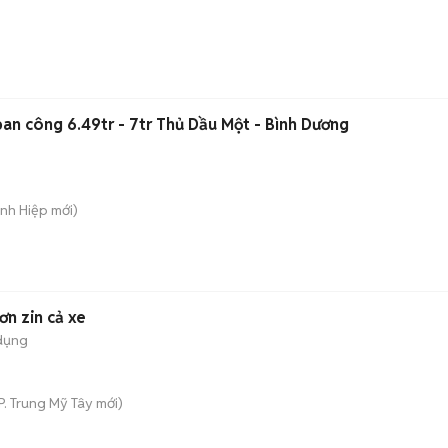
ban công 6.49tr - 7tr Thủ Dầu Một - Bình Dương
ánh Hiệp
mới)
n zin cả xe
dụng
P. Trung Mỹ Tây
mới)