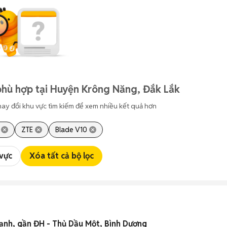
phù hợp tại Huyện Krông Năng, Đắk Lắk
hay đổi khu vực tìm kiếm để xem nhiều kết quả hơn
ZTE
Blade V10
 vực
Xóa tất cả bộ lọc
lạnh, gần ĐH - Thủ Dầu Một, Bình Dương