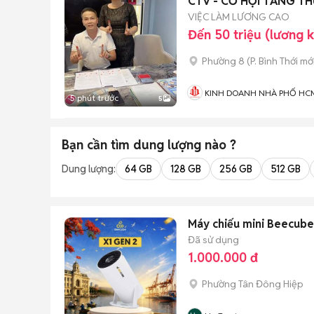
CTV - CƠ HỘI TĂNG TH
VIỆC LÀM LƯƠNG CAO
Đến 50 triệu (lương 
Phường 8
(
P. Bình Thới
mới
KINH DOANH NHÀ PHỐ HC
5 phút trước
5
Bạn cần tìm
dung lượng
nào ?
Dung lượng:
64 GB
128 GB
256 GB
512 GB
Máy chiếu mini Beecube
Đã sử dụng
1.000.000 đ
Phường Tân Đông Hiệp