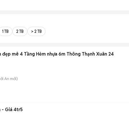
1 TB
2 TB
> 2 TB
hẩm đẹp mê 4 Tầng Hẻm nhựa 6m Thông Thạnh Xuân 24
hới An
mới)
 - Giá 4tr5