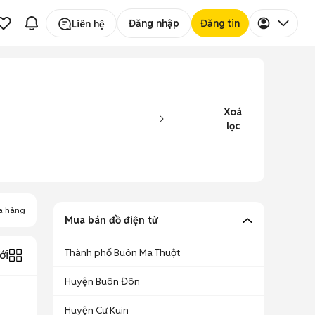
Đăng nhập
Đăng tin
Liên hệ
Xoá
lọc
a hàng
Mua bán đồ điện tử
Thành phố Buôn Ma Thuột
ới
Huyện Buôn Đôn
Huyện Cư Kuin