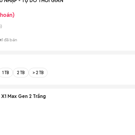
U NHẬP - TỰ DO THỜI GIAN
khoán)
)
1
đã bán
M
1 TB
2 TB
> 2 TB
 X1 Max Gen 2 Trắng