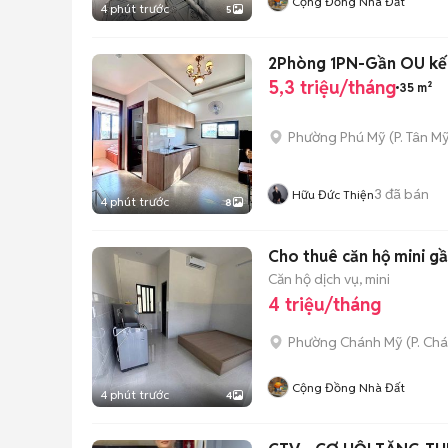
Cộng Đồng Nhà Đất
4 phút trước
5
2Phòng 1PN-Gần OU kế
5,3 triệu/tháng
35 m²
Phường Phú Mỹ
(
P. Tân My
3
đã bán
Hữu Đức Thiện
4 phút trước
8
Cho thuê căn hộ mini g
Căn hộ dịch vụ, mini
4 triệu/tháng
Phường Chánh Mỹ
(
P. Ch
Cộng Đồng Nhà Đất
4 phút trước
4