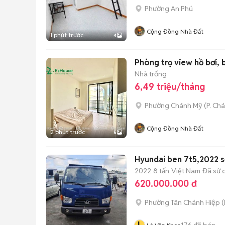
Phường An Phú
Cộng Đồng Nhà Đất
1 phút trước
4
Phòng trọ view hồ bơi, 
Nhà trống
6,49 triệu/tháng
Phường Chánh Mỹ
(
P. Ch
Cộng Đồng Nhà Đất
2 phút trước
5
Hyundai ben 7t5,2022 sơ
2022
8 tấn
Việt Nam
Đã sử 
620.000.000 đ
Phường Tân Chánh Hiệp
(
176
đã bán