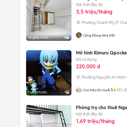
Nội thất đầy đủ
3,5 triệu/tháng
Phường Chánh Mỹ
(
P. Ch
Cộng Đồng Nhà Đất
41 giây trước
4
Mô hình Rimuru Qpock
Đã sử dụng
220.000 đ
Phường Nguyễn An Ninh
4.5
135
đ
Chú Mèo Đi Hia
1 phút trước
1
Phòng trọ cho thuê Ngu
Nội thất đầy đủ
1,69 triệu/tháng