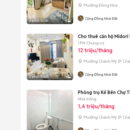
Phường Đông Hòa
Cộng Đồng Nhà Đất
3 phút trước
5
Cho thuê căn hộ Midori P
1 PN
Chung cư
12 triệu/tháng
Phường Chánh Mỹ
(
P. Ch
Cộng Đồng Nhà Đất
3 phút trước
4
Phòng trọ Kế Bên Chợ Th
Nhà trống
1,4 triệu/tháng
Phường Chánh Mỹ
(
P. Ch