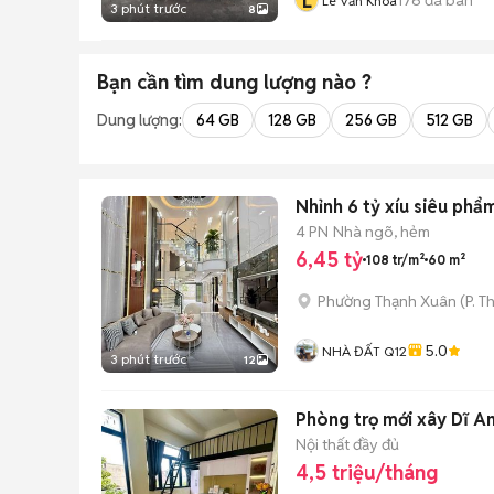
L
Lê Văn Khoa
3 phút trước
8
Bạn cần tìm
dung lượng
nào ?
Dung lượng:
64 GB
128 GB
256 GB
512 GB
Nhỉnh 6 tỷ xíu siêu p
4 PN
Nhà ngõ, hẻm
6,45 tỷ
108 tr/m²
60 m²
Phường Thạnh Xuân
(
P. T
5.0
NHÀ ĐẤT Q12
3 phút trước
12
Phòng trọ mới xây Dĩ An
Nội thất đầy đủ
4,5 triệu/tháng