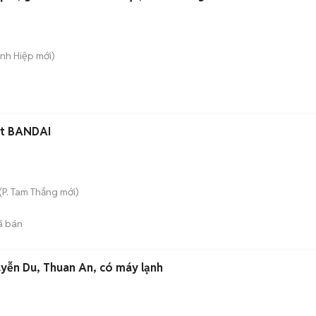
ánh Hiệp
mới)
et BANDAI
(
P. Tam Thắng
mới)
ã bán
yễn Du, Thuan An, có máy lạnh