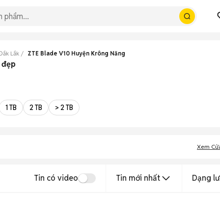
Đắk Lắk
ZTE Blade V10 Huyện Krông Năng
 đẹp
1 TB
2 TB
> 2 TB
Xem Cử
Tin có video
Tin mới nhất
Dạng lư