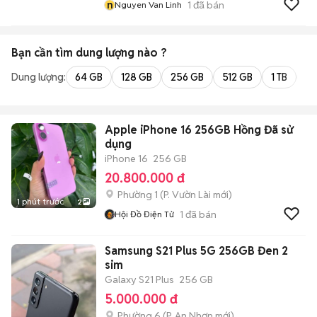
n
1
đã bán
Nguyen Van Linh
Bạn cần tìm
dung lượng
nào ?
Dung lượng:
64 GB
128 GB
256 GB
512 GB
1 TB
2 
Apple iPhone 16 256GB Hồng Đã sử
dụng
iPhone 16
256 GB
20.800.000 đ
Phường 1
(
P. Vườn Lài
mới)
1 phút trước
2
1
đã bán
Hội Đồ Điện Tử
Samsung S21 Plus 5G 256GB Đen 2
sim
Galaxy S21 Plus
256 GB
5.000.000 đ
Phường 6
(
P. An Nhơn
mới)