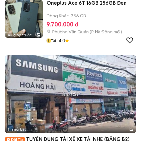
Oneplus Ace 6T 16GB 256GB Đen
Dòng Khác
256 GB
9.700.000 đ
Phường Văn Quán
(
P. Hà Đông
mới)
40 giây trước
5
T
4.0
Tài
Tin nổi bật
1
TUYỂN DỤNG TÀI XẾ XE TẢI NHẸ (BẰNG B2)