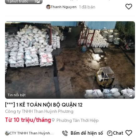
1 phút trước
3
1
đã bán
Thanh Nguyen
Tin nổi bật
1
[***] 1 KẾ TOÁN NỘI BỘ QUẬN 12
Công ty TNHH Than Huỳnh Phương
Từ 10 triệu/tháng
Phường Tân Thới Hiệp
8
đã bán
Bấm để hiện số
Chat
CTY TNHH Than Huỳnh
Phương