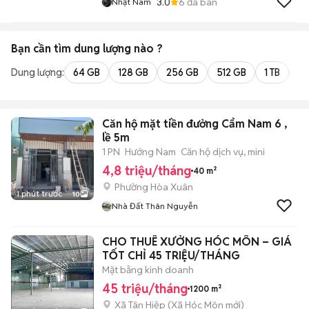
3.0
6
đã bán
Nhật Nam
Bạn cần tìm
dung lượng
nào ?
Dung lượng:
64 GB
128 GB
256 GB
512 GB
1 TB
2 
Căn hộ mặt tiền đưởng Cẩm Nam 6 ,
lề 5m
1 PN
Hướng Nam
Căn hộ dịch vụ, mini
4,8 triệu/tháng
40 m²
Phường Hòa Xuân
1 phút trước
10
Nhà Đất Thân Nguyễn
CHO THUÊ XƯỞNG HÓC MÔN – GIÁ
TỐT CHỈ 45 TRIỆU/THÁNG
Mặt bằng kinh doanh
45 triệu/tháng
1200 m²
Xã Tân Hiệp
(
Xã Hóc Môn
mới)