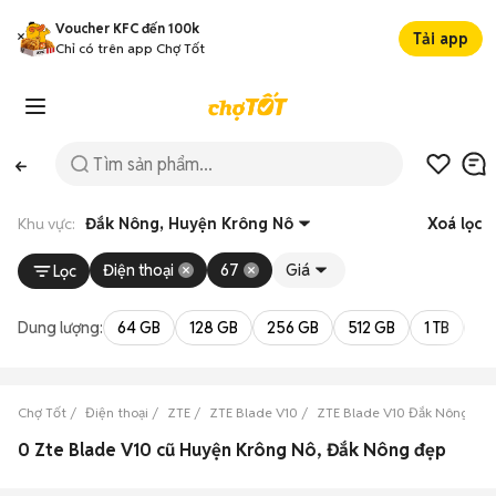
Voucher KFC đến 100k
Tải app
Chỉ có trên app Chợ Tốt
Khu vực:
Đắk Nông, Huyện Krông Nô
Xoá lọc
Điện thoại
67
Giá
Lọc
Dung lượng:
64 GB
128 GB
256 GB
512 GB
1 TB
2 
Chợ Tốt
Điện thoại
ZTE
ZTE Blade V10
ZTE Blade V10 Đắk Nông
Z
0 Zte Blade V10 cũ Huyện Krông Nô, Đắk Nông đẹp