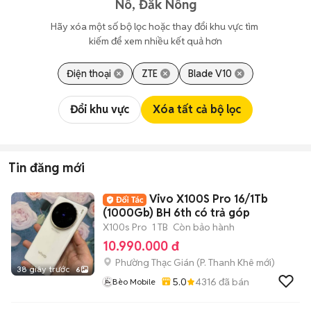
Nô, Đắk Nông
Hãy xóa một số bộ lọc hoặc thay đổi khu vực tìm 
kiếm để xem nhiều kết quả hơn
Điện thoại
ZTE
Blade V10
Đổi khu vực
Xóa tất cả bộ lọc
Tin đăng mới
Vivo X100S Pro 16/1Tb
(1000Gb) BH 6th có trả góp
X100s Pro
1 TB
Còn bảo hành
10.990.000 đ
Phường Thạc Gián
(
P. Thanh Khê
mới)
38 giây trước
6
5.0
4316
đã bán
Bèo Mobile