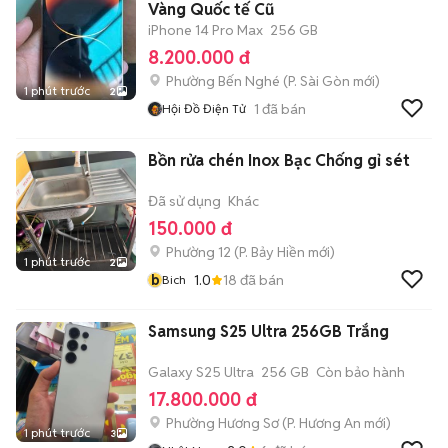
Vàng Quốc tế Cũ
iPhone 14 Pro Max
256 GB
8.200.000 đ
Phường Bến Nghé
(
P. Sài Gòn
mới)
1 phút trước
2
1
đã bán
Hội Đồ Điện Tử
Bồn rửa chén Inox Bạc Chống gỉ sét
Đã sử dụng
Khác
150.000 đ
Phường 12
(
P. Bảy Hiền
mới)
1 phút trước
2
b
1.0
18
đã bán
Bich
Samsung S25 Ultra 256GB Trắng
Galaxy S25 Ultra
256 GB
Còn bảo hành
17.800.000 đ
Phường Hương Sơ
(
P. Hương An
mới)
1 phút trước
3