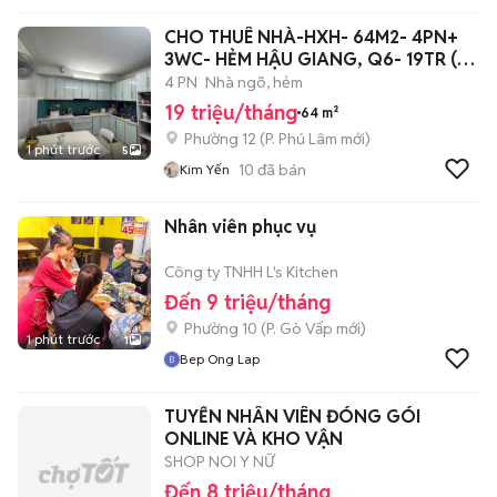
CHO THUÊ NHÀ-HXH- 64M2- 4PN+
3WC- HẺM HẬU GIANG, Q6- 19TR (
TL )
4 PN
Nhà ngõ, hẻm
19 triệu/tháng
64 m²
Phường 12
(
P. Phú Lâm
mới)
1 phút trước
5
10
đã bán
Kim Yến
Nhân viên phục vụ
Công ty TNHH L's Kitchen
Đến 9 triệu/tháng
Phường 10
(
P. Gò Vấp
mới)
1 phút trước
1
Bep Ong Lap
TUYỂN NHÂN VIÊN ĐÓNG GÓI
ONLINE VÀ KHO VẬN
SHOP NOI Y NỮ
Đến 8 triệu/tháng