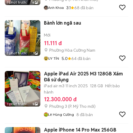
1 phút trước
6
3.1
68
đã bán
Anh Khoa
Bành lớn ngã sau
Mới
11.111 đ
Phường Hòa Cường Nam
1 phút trước
1
U
5.0
64
đã bán
UY TÍN
Apple iPad Air 2025 M3 128GB Xám
Đã sử dụng
iPad air m3 11 inch 2025
128 GB
Hết bảo
hành
12.300.000 đ
1 phút trước
5
Phường 3
(
P. Mỹ Tho
mới)
8
đã bán
Lê Hùng Cường
Apple iPhone 14 Pro Max 256GB