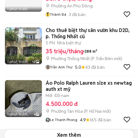
Phường An Phú Đông
1 phút trước
T
3
đã bán
Thành Bá
Cho thuê biệt thự sân vườn khu D2D,
p. Thống Nhất cũ
5 PN
Nhà biệt thự
35 triệu/tháng
288 m²
Phường Thống Nhất
(
P. Trấn Biên
mới)
1 phút trước
12
5.0
43
đã bán
Trần Anh Thư
Áo Polo Ralph Lauren size xs newtag
auth xt mỹ
Mới
Đồ nam
4.500.000 đ
Phường Tân Hòa
(
P. Hố Nai
mới)
1 phút trước
4
4.9
165
đã bán
Le Thanh Phong
Xem thêm