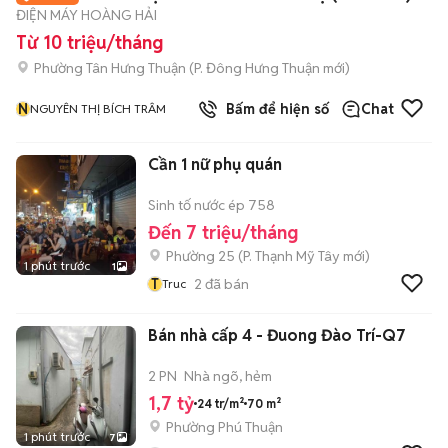
ĐIỆN MÁY HOÀNG HẢI
Từ 10 triệu/tháng
Phường Tân Hưng Thuận
(
P. Đông Hưng Thuận
mới)
N
Bấm để hiện số
Chat
NGUYÊN THỊ BÍCH TRÂM
Cần 1 nữ phụ quán
Sinh tố nước ép 758
Đến 7 triệu/tháng
Phường 25
(
P. Thạnh Mỹ Tây
mới)
1 phút trước
1
T
2
đã bán
Truc
Bán nhà cấp 4 - Đuong Đào Trí-Q7
2 PN
Nhà ngõ, hẻm
1,7 tỷ
24 tr/m²
70 m²
Phường Phú Thuận
1 phút trước
7