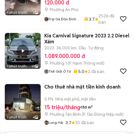
120.000 đ
Phường An Phú
1 phút trước
3
2526
đã
3.7
Trại Gà Đòn Bình
bán
Dương
Kia Carnival Signature 2023 2.2 Diesel
Xám
2023
36.000 km
Dầu
Tự động
1.089.000.000 đ
Phường 1
(
P. Hạnh Thông
mới)
1 phút trước
13
5.0
2
đã bán
Thế Giới Ô Tô
Cho thuê nhà mặt tiền kinh doanh
5 PN
Nhà mặt phố, mặt tiền
15 triệu/tháng
150 m²
Phường Tân Bình
(
P. Tân Đông Hiệp
mới)
1 phút trước
4
3.7
20
đã bán
Long Hải