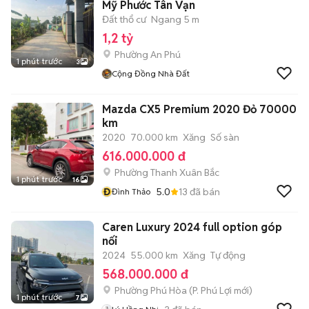
Mỹ Phước Tân Vạn
Đất thổ cư
Ngang 5 m
1,2 tỷ
Phường An Phú
1 phút trước
3
Cộng Đồng Nhà Đất
Mazda CX5 Premium 2020 Đỏ 70000
km
2020
70.000 km
Xăng
Số sàn
616.000.000 đ
Phường Thanh Xuân Bắc
1 phút trước
16
Đ
5.0
13
đã bán
Đình Thảo
Caren Luxury 2024 full option góp
nối
2024
55.000 km
Xăng
Tự động
568.000.000 đ
Phường Phú Hòa
(
P. Phú Lợi
mới)
1 phút trước
7