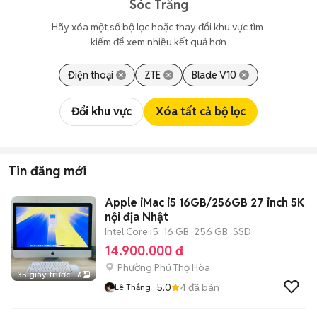
Sóc Trăng
Hãy xóa một số bộ lọc hoặc thay đổi khu vực tìm 
kiếm để xem nhiều kết quả hơn
Điện thoại
ZTE
Blade V10
Đổi khu vực
Xóa tất cả bộ lọc
Tin đăng mới
Apple iMac i5 16GB/256GB 27 inch 5K
nội địa Nhật
Intel Core i5
16 GB
256 GB
SSD
14.900.000 đ
Phường Phú Thọ Hòa
35 giây trước
6
5.0
4
đã bán
Lê Thắng