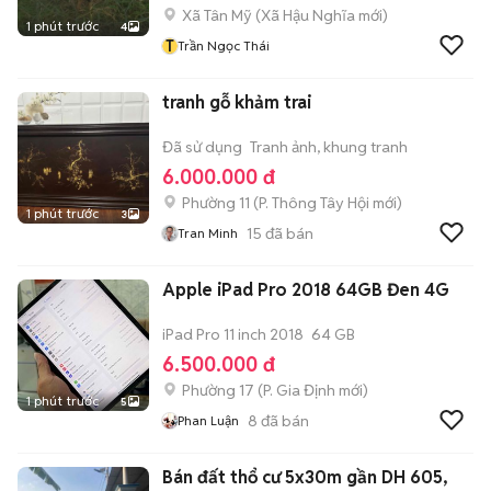
Xã Tân Mỹ
(
Xã Hậu Nghĩa
mới)
1 phút trước
4
T
Trần Ngọc Thái
tranh gỗ khảm trai
Đã sử dụng
Tranh ảnh, khung tranh
6.000.000 đ
Phường 11
(
P. Thông Tây Hội
mới)
1 phút trước
3
15
đã bán
Tran Minh
Apple iPad Pro 2018 64GB Đen 4G
iPad Pro 11 inch 2018
64 GB
6.500.000 đ
Phường 17
(
P. Gia Định
mới)
1 phút trước
5
8
đã bán
Phan Luận
Bán đất thổ cư 5x30m gần DH 605,