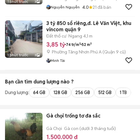
1 phút trước
3
4.0
21
đã bán
Nguyễn Nguyễn
3 tỷ 850 sổ riêng,đ. Lê Văn Việt, khu
vincom quận 9
Đất thổ cư
Ngang 4,1 m
3,85 tỷ
74 tr/m²
52 m²
Phường Tăng Nhơn Phú A (Quận 9 cũ)
1 phút trước
3
Minh Tài
Bạn cần tìm
dung lượng
nào ?
Dung lượng:
64 GB
128 GB
256 GB
512 GB
1 TB
2 
Gà chọi trống tơ đa sắc
Gà Chọi
Gà con (dưới 3 tháng tuổi)
1.500.000 đ