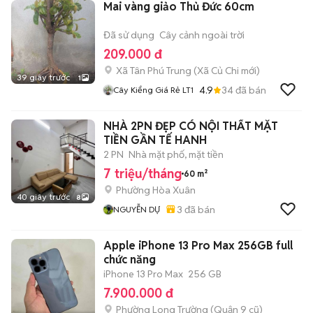
Mai vàng giảo Thủ Đức 60cm
Đã sử dụng
Cây cảnh ngoài trời
209.000 đ
Xã Tân Phú Trung
(
Xã Củ Chi
mới)
39 giây trước
1
4.9
34
đã bán
Cây Kiểng Giá Rẻ LT1
NHÀ 2PN ĐẸP CÓ NỘI THẤT MẶT
TIỀN GẦN TẾ HANH
2 PN
Nhà mặt phố, mặt tiền
7 triệu/tháng
60 m²
Phường Hòa Xuân
40 giây trước
8
3
đã bán
NGUYỄN DỰ
Apple iPhone 13 Pro Max 256GB full
chức năng
iPhone 13 Pro Max
256 GB
7.900.000 đ
Phường Long Trường (Quận 9 cũ)