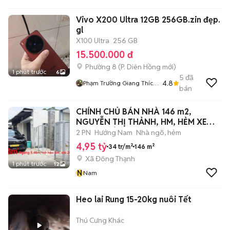
Vivo X200 Ultra 12GB 256GB.zin đẹp.
gl
X100 Ultra
256 GB
15.500.000 đ
Phường 8
(
P. Diên Hồng
mới)
1 phút trước
6
5
đã
4.8
Phạm Trường Giang Thích
bán
Giao Lưu
CHÍNH CHỦ BÁN NHÀ 146 m2,
NGUYỄN THỊ THẢNH, HM, HẺM XE
HƠI, XE TẢI
2 PN
Hướng Nam
Nhà ngõ, hẻm
4,95 tỷ
34 tr/m²
146 m²
Xã Đông Thạnh
1 phút trước
12
N
Nam
Heo lai Rung 15-20kg nuôi Tết
Thú Cưng Khác