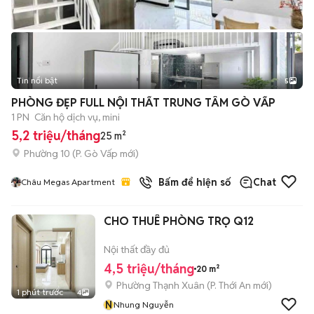
Tin nổi bật
5
PHÒNG ĐẸP FULL NỘI THẤT TRUNG TÂM GÒ VẤP
1 PN
Căn hộ dịch vụ, mini
5,2 triệu/tháng
25 m²
Phường 10
(
P. Gò Vấp
mới)
Bấm để hiện số
Chat
Châu Megas Apartment
CHO THUÊ PHÒNG TRỌ Q12
Nội thất đầy đủ
4,5 triệu/tháng
20 m²
Phường Thạnh Xuân
(
P. Thới An
mới)
1 phút trước
4
N
Nhung Nguyễn