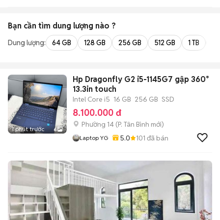
Bạn cần tìm
dung lượng
nào ?
Dung lượng:
64 GB
128 GB
256 GB
512 GB
1 TB
2 
Hp Dragonfly G2 i5-1145G7 gập 360*
13.3in touch
Intel Core i5
16 GB
256 GB
SSD
8.100.000 đ
Phường 14
(
P. Tân Bình
mới)
1 phút trước
6
5.0
101
đã bán
Laptop YG