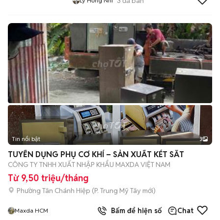
3
đã bán
Lý Hồng Nhi
Tin nổi bật
3
TUYỂN DỤNG PHỤ CƠ KHÍ – SẢN XUẤT KÉT SẮT
CÔNG TY TNHH XUẤT NHẬP KHẨU MAXDA VIỆT NAM
Từ 9,50 triệu/tháng
Phường Tân Chánh Hiệp
(
P. Trung Mỹ Tây
mới)
Bấm để hiện số
Chat
Maxda HCM