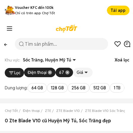
Voucher KFC đến 100k
Tải app
Chỉ có trên app Chợ Tốt
Khu vực:
Sóc Trăng, Huyện Mỹ Tú
Xoá lọc
Điện thoại
67
Giá
Lọc
Dung lượng:
64 GB
128 GB
256 GB
512 GB
1 TB
2 
Chợ Tốt
Điện thoại
ZTE
ZTE Blade V10
ZTE Blade V10 Sóc Trăng
Z
0 Zte Blade V10 cũ Huyện Mỹ Tú, Sóc Trăng đẹp