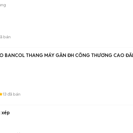
ụng
ã bán
DO BANCOL THANG MÁY GẦN ĐH CÔNG THƯƠNG CAO Đ
13
đã bán
c xép