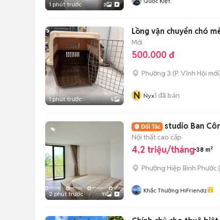
Quốc Kiệt
1 phút trước
3
Lồng vận chuyển chó mè
Mới
500.000 đ
Phường 3
(
P. Vĩnh Hội
mới
N
1
đã bán
Nyx
1 phút trước
5
studio Ban Côn
Nội thất cao cấp
4,2 triệu/tháng
38 m²
Phường Hiệp Bình Phước 
Khắc Thường HiFriendz
2 phút trước
11