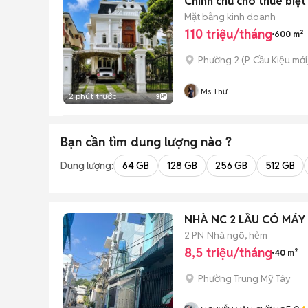
Chính chủ cho thuê biệt
Mặt bằng kinh doanh
110 triệu/tháng
600 m²
Phường 2
(
P. Cầu Kiệu
mới
Ms Thư
2 phút trước
3
Bạn cần tìm
dung lượng
nào ?
Dung lượng:
64 GB
128 GB
256 GB
512 GB
NHÀ NC 2 LẦU CÓ MÁY
2 PN
Nhà ngõ, hẻm
8,5 triệu/tháng
40 m²
Phường Trung Mỹ Tây