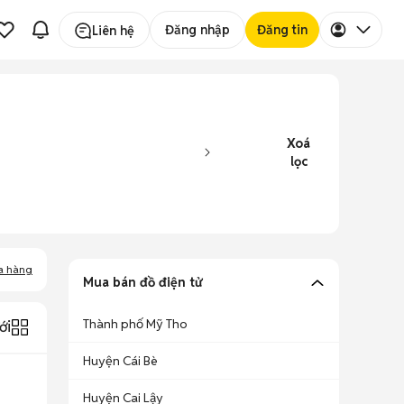
Đăng nhập
Đăng tin
Liên hệ
Xoá
lọc
a hàng
Mua bán đồ điện tử
Thành phố Mỹ Tho
ới
Huyện Cái Bè
Huyện Cai Lậy