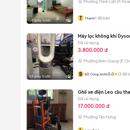
Phường Thịnh Liệt
(
P. Hoà
T
1
đã bán
Thanh
30 giây trước
3
Máy lọc không khí Dys
Đã sử dụng
3.800.000 đ
Phường Biên Giang
(
P. C
B
5.0
13
đã 
Bồ Cong Anhh
33 giây trước
2
Ghế xe điện Leo cầu th
Đã sử dụng
17.000.000 đ
Phường Tân Hưng