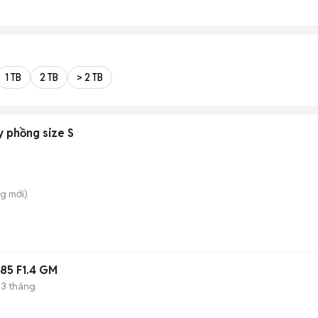
1 TB
2 TB
> 2 TB
y phồng size S
ng
mới)
85 F1.4 GM
3 tháng