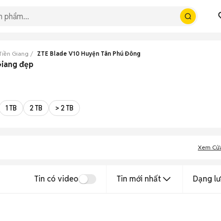
Tiền Giang
ZTE Blade V10 Huyện Tân Phú Đông
Giang đẹp
1 TB
2 TB
> 2 TB
Xem Cử
Tin có video
Tin mới nhất
Dạng lư