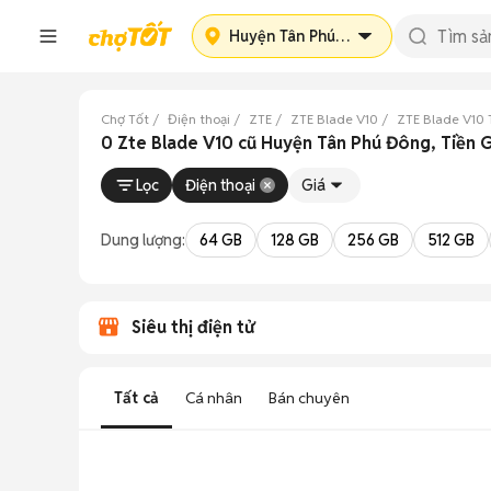
Huyện Tân Phú Đông
Chợ Tốt
Điện thoại
ZTE
ZTE Blade V10
ZTE Blade V10 
0 Zte Blade V10 cũ Huyện Tân Phú Đông, Tiền 
Lọc
Điện thoại
Giá
Dung lượng:
64 GB
128 GB
256 GB
512 GB
Siêu thị điện tử
Tất cả
Cá nhân
Bán chuyên