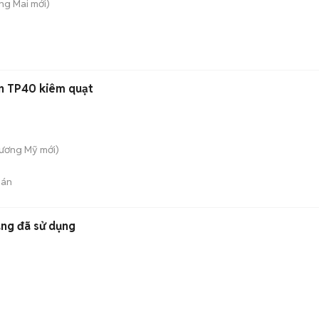
ng Mai
mới)
on TP40 kiêm quạt
hương Mỹ
mới)
bán
ang đã sử dụng