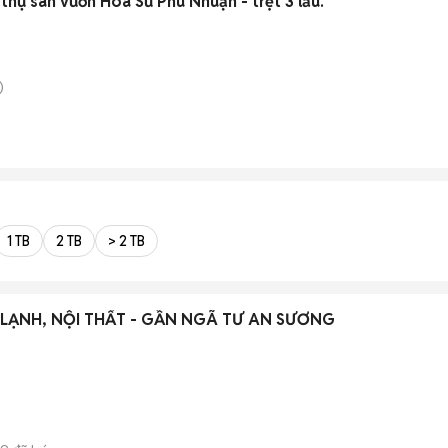
 thự sân vườn Hoa Sứ Phú Nhuận - trệt 3 lầu.
)
1 TB
2 TB
> 2 TB
 LẠNH, NỘI THẤT - GẦN NGÃ TƯ AN SƯƠNG