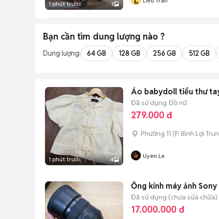
L
Lieu Tran
1 phút trước
1
Bạn cần tìm
dung lượng
nào ?
Dung lượng:
64 GB
128 GB
256 GB
512 GB
Áo babydoll tiểu thư ta
Đã sử dụng
Đồ nữ
279.000 đ
Phường 11
(
P. Bình Lợi Tru
Uyen Le
1 phút trước
4
Ống kính máy ảnh Sony 
Đã sử dụng (chưa sửa chữa)
17.000.000 đ