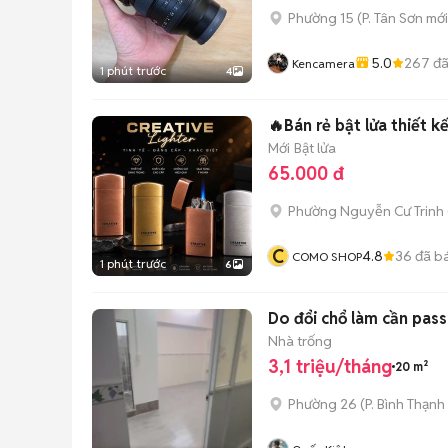
Phường 15
(
P. Tân Sơn
mới
5.0
267
đã
Kencamera
1 phút trước
4
🔥Bán rẻ bật lửa thiết kế
Mới
Bật lửa
65.000 đ
Phường Nguyễn Cư Trinh
C
4.8
36
đã b
COMO SHOP
1 phút trước
6
Do đổi chổ làm cần pas
Nhà trống
3,1 triệu/tháng
20 m²
Phường 26
(
P. Bình Thạnh