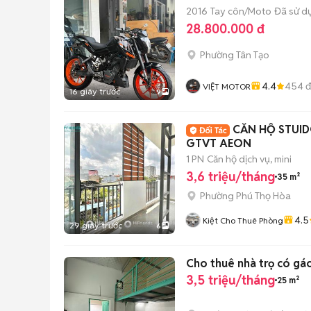
2016
Tay côn/Moto
Đã sử d
28.800.000 đ
Phường Tân Tạo
4.4
454
đ
VIỆT MOTOR
16 giây trước
9
CĂN HỘ STUI
GTVT AEON
1 PN
Căn hộ dịch vụ, mini
3,6 triệu/tháng
35 m²
Phường Phú Thọ Hòa
4.5
Kiệt Cho Thuê Phòng
29 giây trước
6
Cho thuê nhà trọ có gá
3,5 triệu/tháng
25 m²