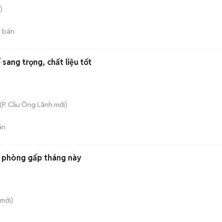
)
 bán
 sang trọng, chất liệu tốt
(
P. Cầu Ông Lãnh
mới)
án
s phòng gấp tháng này
mới)