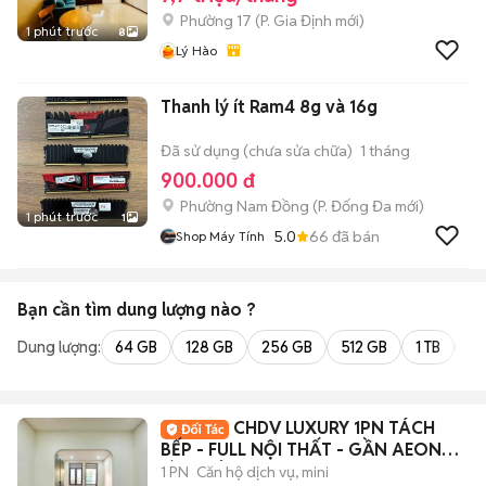
Phường 17
(
P. Gia Định
mới)
1 phút trước
8
Lý Hào
Thanh lý ít Ram4 8g và 16g
Đã sử dụng (chưa sửa chữa)
1 tháng
900.000 đ
Phường Nam Đồng
(
P. Đống Đa
mới)
1 phút trước
1
5.0
66
đã bán
Shop Máy Tính
Bạn cần tìm
dung lượng
nào ?
Dung lượng:
64 GB
128 GB
256 GB
512 GB
1 TB
2 
CHDV LUXURY 1PN TÁCH
BẾP - FULL NỘI THẤT - GẦN AEON
BÌNH TÂN
1 PN
Căn hộ dịch vụ, mini