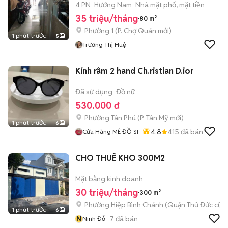
4 PN
Hướng Nam
Nhà mặt phố, mặt tiền
35 triệu/tháng
80 m²
Phường 1
(
P. Chợ Quán
mới)
1 phút trước
5
Trương Thị Huệ
Kính râm 2 hand Ch.ristian D.ior
Đã sử dụng
Đồ nữ
530.000 đ
Phường Tân Phú
(
P. Tân Mỹ
mới)
1 phút trước
6
4.8
415
đã bán
Cửa Hàng MÊ ĐỒ SI
CHO THUÊ KHO 300M2
Mặt bằng kinh doanh
30 triệu/tháng
300 m²
Phường Hiệp Bình Chánh (Quận Thủ Đức cũ)
1 phút trước
6
N
7
đã bán
Ninh Đỗ