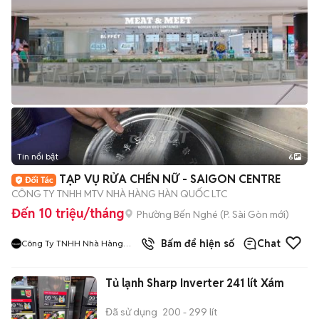
Tin nổi bật
6
+
2
TẠP VỤ RỬA CHÉN NỮ - SAIGON CENTRE
CÔNG TY TNHH MTV NHÀ HÀNG HÀN QUỐC LTC
Đến 10 triệu/tháng
Phường Bến Nghé
(
P. Sài Gòn
mới)
9
đã bán
Bấm để hiện số
Chat
Công Ty TNHH Nhà Hàng
Hàn Quốc Meat And Meet
Tủ lạnh Sharp Inverter 241 lít Xám
Đã sử dụng
200 - 299 lít