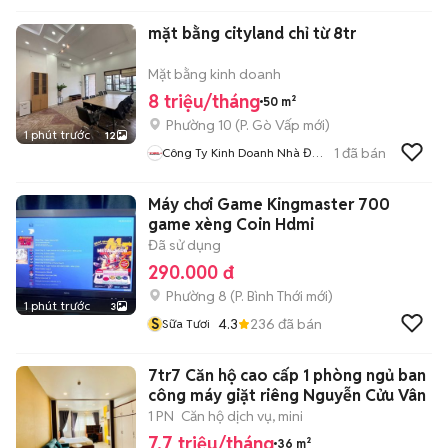
mặt bằng cityland chỉ từ 8tr
Mặt bằng kinh doanh
8 triệu/tháng
50 m²
Phường 10
(
P. Gò Vấp
mới)
1 phút trước
12
1
đã bán
Công Ty Kinh Doanh Nhà Đất
Tp HCM
Máy chơi Game Kingmaster 700
game xèng Coin Hdmi
Đã sử dụng
290.000 đ
Phường 8
(
P. Bình Thới
mới)
1 phút trước
3
S
4.3
236
đã bán
Sữa Tươi
7tr7 Căn hộ cao cấp 1 phòng ngủ ban
công máy giặt riêng Nguyễn Cửu Vân
1 PN
Căn hộ dịch vụ, mini
7,7 triệu/tháng
36 m²