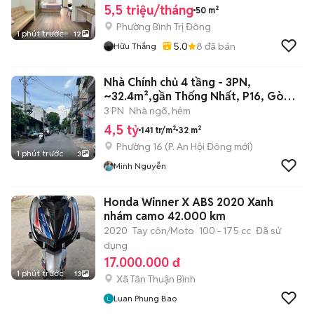
5,5 triệu/tháng
50 m²
Phường Bình Trị Đông
1 phút trước
12
5.0
8
đã bán
Hữu Thắng
Nhà Chính chủ 4 tầng - 3PN,
~32.4m²,gần Thống Nhất, P16, Gò
Vấp,4.5tỷ
3 PN
Nhà ngõ, hẻm
4,5 tỷ
141 tr/m²
32 m²
Phường 16
(
P. An Hội Đông
mới)
1 phút trước
3
Minh Nguyễn
Honda Winner X ABS 2020 Xanh
nhám camo 42.000 km
2020
Tay côn/Moto
100 - 175 cc
Đã sử
dụng
17.000.000 đ
1 phút trước
13
Xã Tân Thuận Bình
Luan Phung Bao