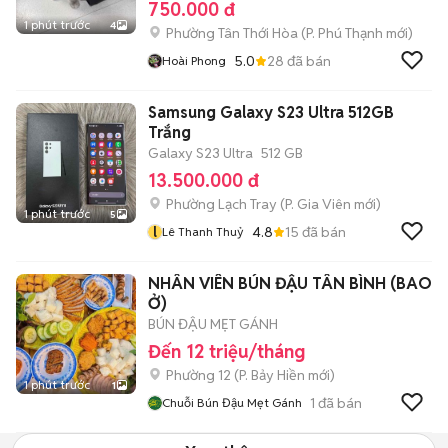
750.000 đ
1 phút trước
4
Phường Tân Thới Hòa
(
P. Phú Thạnh
mới)
5.0
28
đã bán
Hoài Phong
Samsung Galaxy S23 Ultra 512GB
Trắng
Galaxy S23 Ultra
512 GB
13.500.000 đ
Phường Lạch Tray
(
P. Gia Viên
mới)
1 phút trước
5
l
4.8
15
đã bán
Lê Thanh Thuỷ
NHÂN VIÊN BÚN ĐẬU TÂN BÌNH (BAO
Ở)
BÚN ĐẬU MẸT GÁNH
Đến 12 triệu/tháng
Phường 12
(
P. Bảy Hiền
mới)
1 phút trước
1
1
đã bán
Chuỗi Bún Đậu Mẹt Gánh