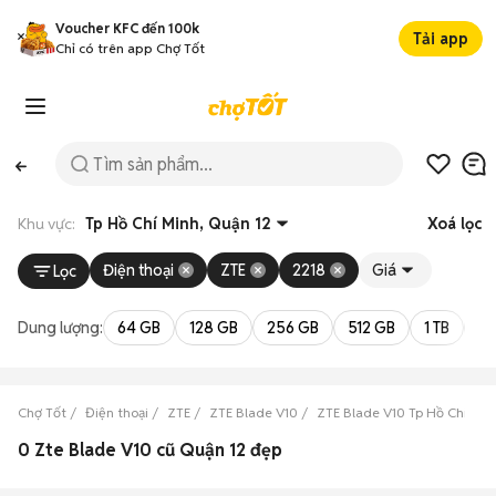
Voucher KFC đến 100k
Tải app
Chỉ có trên app Chợ Tốt
Khu vực:
Tp Hồ Chí Minh, Quận 12
Xoá lọc
Điện thoại
ZTE
2218
Giá
Lọc
Dung lượng:
64 GB
128 GB
256 GB
512 GB
1 TB
2 
Chợ Tốt
Điện thoại
ZTE
ZTE Blade V10
ZTE Blade V10 Tp Hồ Chí Min
0 Zte Blade V10 cũ Quận 12 đẹp