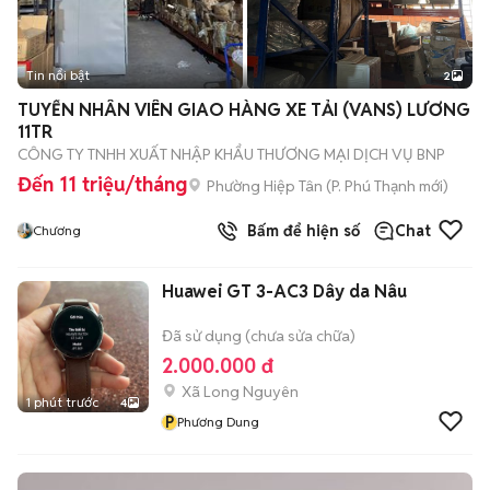
Tin nổi bật
2
TUYỂN NHÂN VIÊN GIAO HÀNG XE TẢI (VANS) LƯƠNG
11TR
CÔNG TY TNHH XUẤT NHẬP KHẨU THƯƠNG MẠI DỊCH VỤ BNP
Đến 11 triệu/tháng
Phường Hiệp Tân
(
P. Phú Thạnh
mới)
Bấm để hiện số
Chat
Chương
Huawei GT 3-AC3 Dây da Nâu
Đã sử dụng (chưa sửa chữa)
2.000.000 đ
Xã Long Nguyên
1 phút trước
4
P
Phương Dung