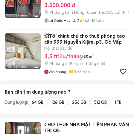
3.500.000 đ
Phường Linh Đông (Quận Thủ Đức cũ)
(
P. Hiệ
1 phút trước
2
4.7
148
đã bán
Lại Quốc Huy
💥Tôi chính chủ cho thuê phòng cao
cấp 999 Nguyễn Kiệm, p3, Gò Vấp
Nội thất đầy đủ
3,5 triệu/tháng
30 m²
Phường 3
(
P. Hạnh Thông
mới)
1 phút trước
3
3
đã bán
Văn Khang
Bạn cần tìm
dung lượng
nào ?
Dung lượng:
64 GB
128 GB
256 GB
512 GB
1 TB
2 
CHO THUÊ NHÀ MẶT TIỀN PHAN VĂN
TRỊ Q5