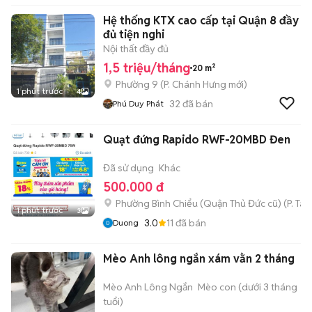
Hệ thống KTX cao cấp tại Quận 8 đầy
đủ tiện nghi
Nội thất đầy đủ
1,5 triệu/tháng
20 m²
Phường 9
(
P. Chánh Hưng
mới)
1 phút trước
4
32
đã bán
Phú Duy Phát
Quạt đứng Rapido RWF-20MBD Đen
Đã sử dụng
Khác
500.000 đ
Phường Bình Chiểu (Quận Thủ Đức cũ)
(
P. Ta
1 phút trước
3
3.0
11
đã bán
Duong
Mèo Anh lông ngắn xám vằn 2 tháng
Mèo Anh Lông Ngắn
Mèo con (dưới 3 tháng
tuổi)