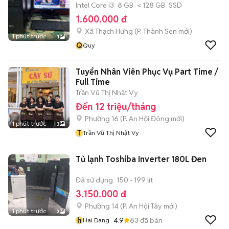
Intel Core i3
8 GB
< 128 GB
SSD
1.600.000 đ
Xã Thạch Hưng
(
P. Thành Sen
mới)
1 phút trước
1
Q
Quy
Tuyển Nhân Viên Phục Vụ Part Time /
Full Time
Trần Vũ Thị Nhật Vy
Đến 12 triệu/tháng
Phường 16
(
P. An Hội Đông
mới)
1 phút trước
3
T
Trần Vũ Thị Nhật Vy
Tủ lạnh Toshiba Inverter 180L Đen
Đã sử dụng
150 - 199 lít
3.150.000 đ
Phường 14
(
P. An Hội Tây
mới)
1 phút trước
3
h
4.9
83
đã bán
Hai Dang