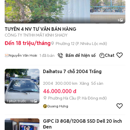
Tin nổi bật
5
TUYỂN 4 NV TƯ VẤN BÁN HÀNG
CÔNG TY TNTHH MẮT KÍNH SHADY
Đến 18 triệu/tháng
Phường 12
(
P. Nhiêu Lộc
mới)
1
đã bán
Bấm để hiện số
Chat
Nguyễn Văn Hoài
Daihatsu 7 chỗ 2004 Trắng
2004
300.000 km
Xăng
Số sàn
46.000.000 đ
Phường Hà Cầu
(
P. Hà Đông
mới)
1 phút trước
12
Q
Quang Hưng
GIPC i3 8GB/120GB SSD Dell 20 inch
Đen