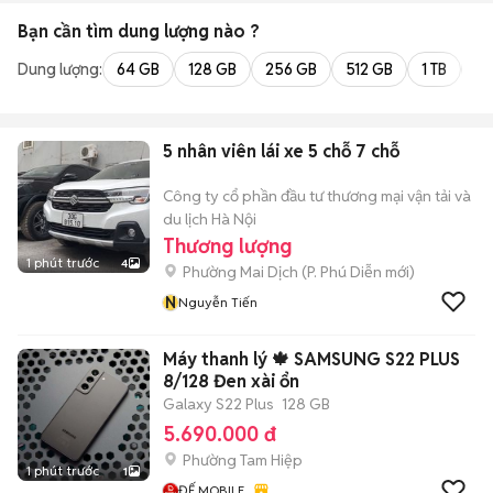
Bạn cần tìm
dung lượng
nào ?
Dung lượng:
64 GB
128 GB
256 GB
512 GB
1 TB
2 
5 nhân viên lái xe 5 chỗ 7 chỗ
Công ty cổ phần đầu tư thương mại vận tải và
du lịch Hà Nội
Thương lượng
1 phút trước
4
Phường Mai Dịch
(
P. Phú Diễn
mới)
N
Nguyễn Tiến
Máy thanh lý 🍁 SAMSUNG S22 PLUS
8/128 Đen xài ổn
Galaxy S22 Plus
128 GB
5.690.000 đ
Phường Tam Hiệp
1 phút trước
1
ĐẾ MOBILE