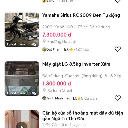
S
11
đã bán
Sang
Yamaha Sirius RC 2009 Đen Tự động
2009
Xe số
100 - 175 cc
Đã sử dụng
7.300.000 đ
Phường Hòa Lợi
1 phút trước
8
5.0
71
đã bán
Đạt Phạm
Máy giặt LG 8.5kg Inverter Xám
Đã sử dụng
Cửa trên (lồng đứng)
8 - 8.9 kg
1.300.000 đ
Xã Bình Chánh
1 phút trước
3
1.0
5
đã bán
Trịnh Minh Hào
Căn hộ cửa sổ thoáng mát đầy đủ tiện n
gần Ngã Tư Thủ Đức
1 PN
Căn hộ dịch vụ, mini