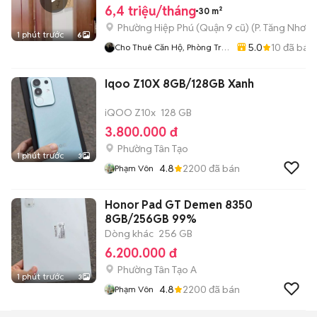
6,4 triệu/tháng
30 m²
Phường Hiệp Phú (Quận 9 cũ)
(
P. Tăng Nhơn 
1 phút trước
6
5.0
10
đã bán
Cho Thuê Căn Hộ, Phòng Trọ
Giá Rẻ Quận 9 - Thủ Đức
Iqoo Z10X 8GB/128GB Xanh
iQOO Z10x
128 GB
3.800.000 đ
Phường Tân Tạo
1 phút trước
3
4.8
2200
đã bán
Phạm Vôn
Honor Pad GT Demen 8350
8GB/256GB 99%
Dòng khác
256 GB
6.200.000 đ
Phường Tân Tạo A
1 phút trước
3
4.8
2200
đã bán
Phạm Vôn