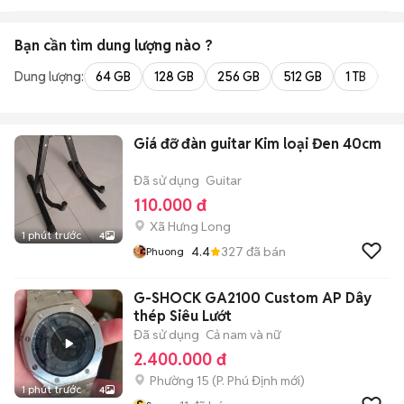
Bạn cần tìm
dung lượng
nào ?
Dung lượng:
64 GB
128 GB
256 GB
512 GB
1 TB
2 
Giá đỡ đàn guitar Kim loại Đen 40cm
Đã sử dụng
Guitar
110.000 đ
Xã Hưng Long
1 phút trước
4
4.4
327
đã bán
Phuong
G-SHOCK GA2100 Custom AP Dây
thép Siêu Lướt
Đã sử dụng
Cả nam và nữ
2.400.000 đ
Phường 15
(
P. Phú Định
mới)
1 phút trước
4