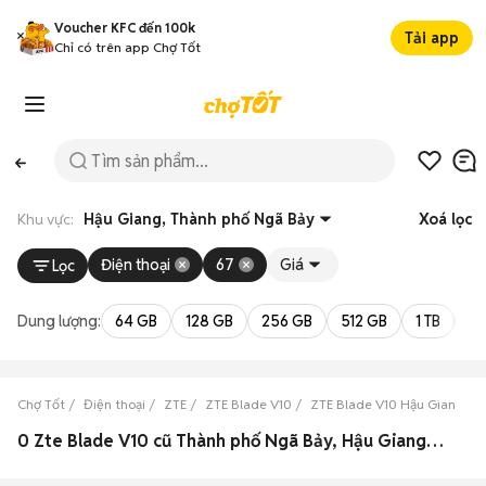
Voucher KFC đến 100k
Tải app
Chỉ có trên app Chợ Tốt
Khu vực:
Hậu Giang, Thành phố Ngã Bảy
Xoá lọc
Điện thoại
67
Giá
Lọc
Dung lượng:
64 GB
128 GB
256 GB
512 GB
1 TB
2 
Chợ Tốt
Điện thoại
ZTE
ZTE Blade V10
ZTE Blade V10 Hậu Giang
0 Zte Blade V10 cũ Thành phố Ngã Bảy, Hậu Giang đẹp