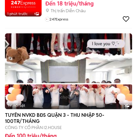
Đến 18 triệu/tháng
Thị trấn Diễn Châu
1 phút trước
1
247Express
Tin nổi bật
3
TUYỂN NVKD BĐS QUẬN 3 - THU NHẬP 50-
100TR/THÁNG
CÔNG TY CỔ PHẦN I2.HOUSE
Đến 100 triệu/tháng