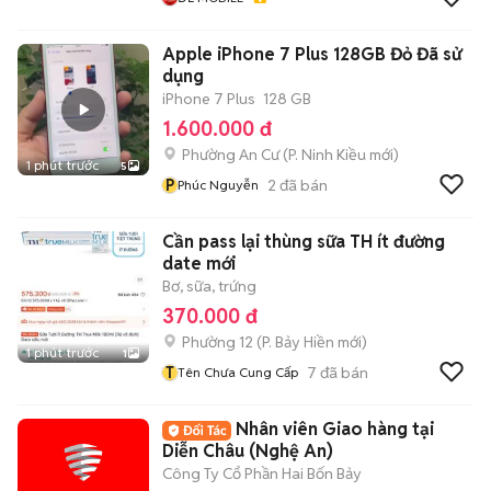
Apple iPhone 7 Plus 128GB Đỏ Đã sử
dụng
iPhone 7 Plus
128 GB
1.600.000 đ
Phường An Cư
(
P. Ninh Kiều
mới)
1 phút trước
5
P
2
đã bán
Phúc Nguyễn
Cần pass lại thùng sữa TH ít đường
date mới
Bơ, sữa, trứng
370.000 đ
Phường 12
(
P. Bảy Hiền
mới)
1 phút trước
1
T
7
đã bán
Tên Chưa Cung Cấp
Nhân viên Giao hàng tại
Diễn Châu (Nghệ An)
Công Ty Cổ Phần Hai Bốn Bảy