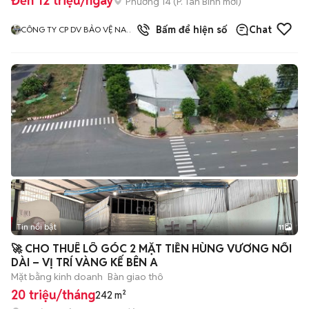
Đến 12 triệu/ngày
Phường 14
(
P. Tân Bình
mới)
3
đã bán
Bấm để hiện số
Chat
CÔNG TY CP DV BẢO VỆ NAM
KỲ
Tin nổi bật
11
+
2
🚀 CHO THUÊ LÔ GÓC 2 MẶT TIỀN HÙNG VƯƠNG NỐI
DÀI – VỊ TRÍ VÀNG KẾ BÊN A
Mặt bằng kinh doanh
Bàn giao thô
20 triệu/tháng
242 m²