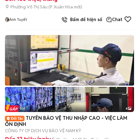
Phường Võ Thị Sáu
(
P. Xuân Hòa
mới)
Bấm để hiện số
Chat
Ánh Tuyết
Tin nổi bật
6
+
2
TUYỂN BẢO VỆ THU NHẬP CAO - VIỆC LÀM
ỔN ĐỊNH
CÔNG TY CP DỊCH VỤ BẢO VỆ NAM KỲ