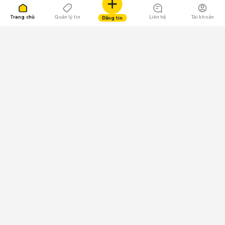
Trang chủ
Quản lý tin
Liên hệ
Tài khoản
Đăng tin
109.000 Bình chọn
Tải ứng dụng Chợ Tốt
Về Chợ Tốt
Quy chế sàn
Chính sách bảo mật
Giải quyết tranh chấp
CÔNG TY TNHH CHỢ TỐT - Người đại diện theo pháp luật:
Nguyễn Trọng Tấn; GPDKKD: 0312120782 do Sở KH & ĐT TP.HCM cấp ngày
11/01/2013;
GPMXH: 185/GP-BTTTT do Bộ Thông tin và Truyền thông
cấp ngày 09/07/2024 - Chịu trách nhiệm
nội dung: Trần Hoàng Ly.
Chính sách sử dụng
Địa chỉ: Tầng 18, Toà nhà UOA, Số 6 đường Tân Trào, Phường Tân Mỹ,